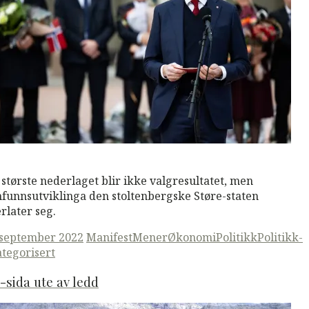
M
Read More
 største nederlaget blir ikke valgresultatet, men
funnsutviklinga den stoltenbergske Støre-staten
erlater seg.
ted
 september 2022
ManifestMener
Økonomi
Politikk
Politikk-
tegorisert
-sida ute av ledd