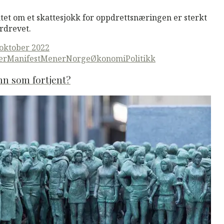
tet om et skattesjokk for oppdrettsnæringen er sterkt
rdrevet.
ted
 oktober 2022
er
ManifestMener
Norge
Økonomi
Politikk
nn som fortjent?