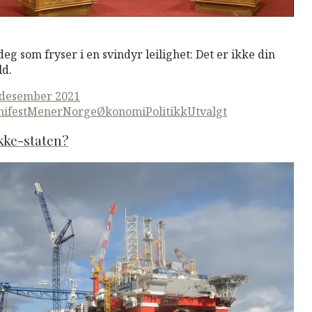
M
Read More
 deg som fryser i en svindyr leilighet: Det er ikke din
ld.
ted
 desember 2021
ifestMener
Norge
Økonomi
Politikk
Utvalgt
kke-staten?