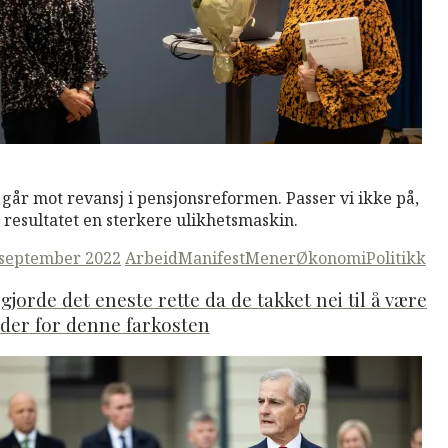
M
Read More
 går mot revansj i pensjonsreformen. Passer vi ikke på,
r resultatet en sterkere ulikhetsmaskin.
ted
 september 2022
Arbeid
ManifestMener
Økonomi
Politikk
gjorde det eneste rette da de takket nei til å være
der for denne farkosten