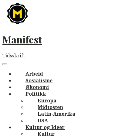
Skip
to
content
Manifest
Tidsskrift
Main
navigation
Menu
Arbeid
Sosialisme
Økonomi
Politikk
Europa
Midtøsten
Latin-Amerika
USA
Kultur og Ideer
Kultur