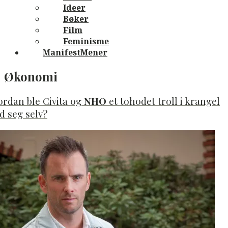
Ideer
Bøker
Film
Feminisme
ManifestMener
Category
Økonomi
Archive:
rdan ble Civita og
NHO
et tohodet troll i krangel
 seg selv?