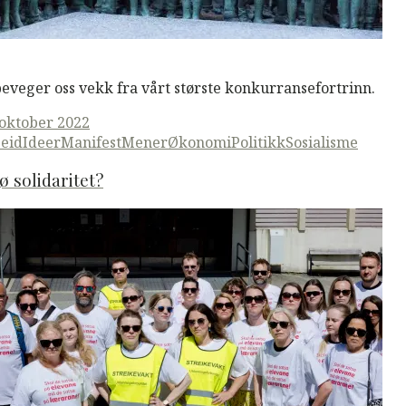
M
Read More
beveger oss vekk fra vårt største konkurransefortrinn.
ted
 oktober 2022
eid
Ideer
ManifestMener
Økonomi
Politikk
Sosialisme
ø solidaritet?