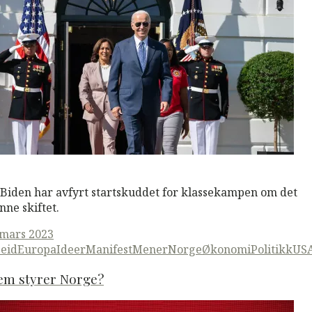
M
Read More
 Biden har avfyrt startskuddet for klassekampen om det
nne skiftet.
ted
 mars 2023
eid
Europa
Ideer
ManifestMener
Norge
Økonomi
Politikk
US
em styrer Norge?