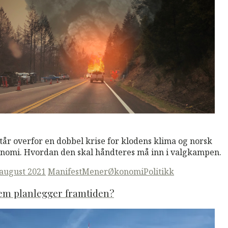
M
Read More
står overfor en dobbel krise for klodens klima og norsk
nomi. Hvordan den skal håndteres må inn i valgkampen.
ted
 august 2021
ManifestMener
Økonomi
Politikk
em planlegger framtiden?