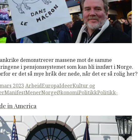
M
Read More
rankrike demonstrerer massene mot de samme
ringene i pensjonssystemet som kan bli innført i Norge.
rfor er det så mye bråk der nede, når det er så rolig her?
ted
 mars 2023
Arbeid
Europa
Ideer
Kultur og
er
ManifestMener
Norge
Økonomi
Politikk
Politikk-
de in America