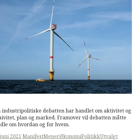
M
Read More
 industripolitiske debatten har handlet om aktivitet og
sivitet, plan og marked. Framover vil debatten måtte
dle om hvordan og for hvem.
ted
 juni 2021
ManifestMener
Økonomi
Politikk
Utvalgt