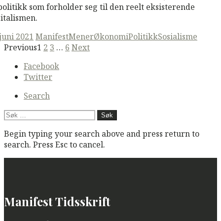
politikk som forholder seg til den reelt eksisterende
italismen.
ted
 juni 2021
ManifestMener
Økonomi
Politikk
Sosialisme
Posts
Previous
1
2
3
…
6
Next
navigation
Secondary
Facebook
navigation
Twitter
Search
Søk
etter:
Begin typing your search above and press return to
search. Press Esc to cancel.
Manifest Tidsskrift