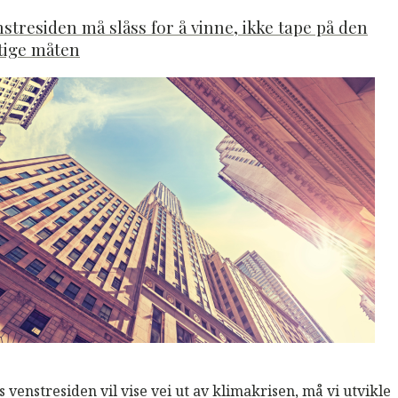
stresiden må slåss for å vinne, ikke tape på den
tige måten
M
Read More
s venstresiden vil vise vei ut av klimakrisen, må vi utvikle