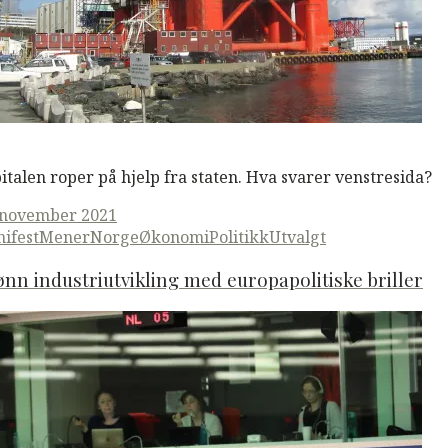
M
Read More
italen roper på hjelp fra staten. Hva svarer venstresida?
ted
 november 2021
ifestMener
Norge
Økonomi
Politikk
Utvalgt
nn industriutvikling med europapolitiske briller