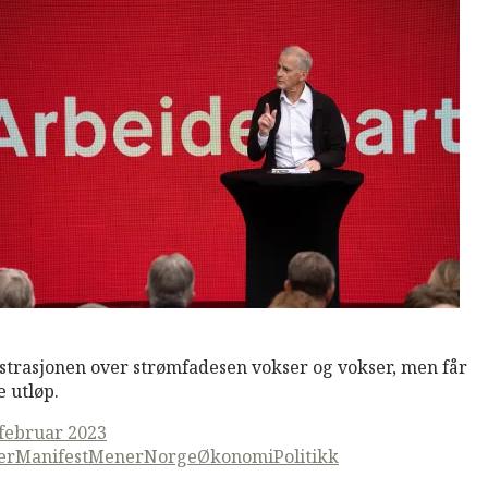
M
Read More
strasjonen over strømfadesen vokser og vokser, men får
e utløp.
ted
 februar 2023
er
ManifestMener
Norge
Økonomi
Politikk