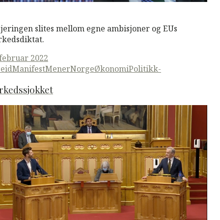
M
Read More
jeringen slites mellom egne ambisjoner og EUs
kedsdiktat.
ted
 februar 2022
eid
ManifestMener
Norge
Økonomi
Politikk-
rkedssjokket