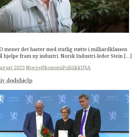
M
Read More
 mener det haster med statlig støtte i milliardklassen
 å hjelpe fram ny industri. Norsk Industri-leder Stein […]
ted
august 2023
Norge
Økonomi
Politikk
USA
iv dødshjelp