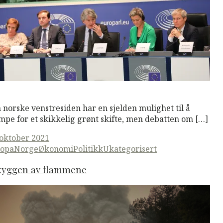
M
Read More
 norske venstresiden har en sjelden mulighet til å
mpe for et skikkelig grønt skifte, men debatten om […]
ted
 oktober 2021
opa
Norge
Økonomi
Politikk
Ukategorisert
skyggen av flammene