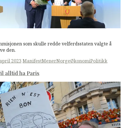
M
Read More
misjonen som skulle redde velferdsstaten valgte å
ive den.
ted
 april 2023
ManifestMener
Norge
Økonomi
Politikk
vil alltid ha Paris