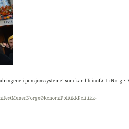
ingene i pensjonssystemet som kan bli innført i Norge. H
nifestMener
Norge
Økonomi
Politikk
Politikk-