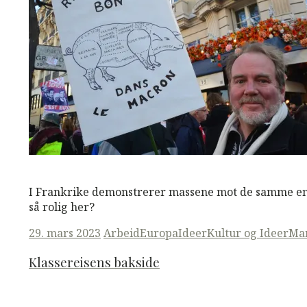
M
M
Read More
I Frankrike demonstrerer massene mot de samme endr
så rolig her?
Posted
29. mars 2023
Arbeid
Europa
Ideer
Kultur og Ideer
Ma
on
Klasse­reisens bakside