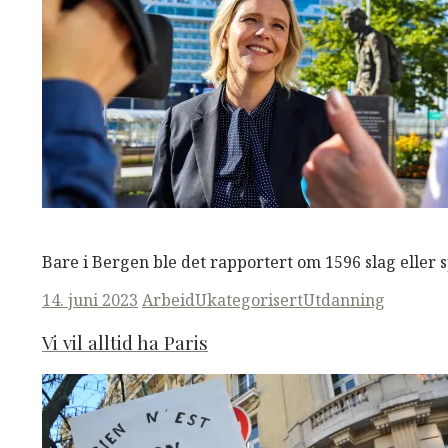
M
M
Read More
Bare i Bergen ble det rapportert om 1596 slag eller sp
Posted
14. juni 2023
Arbeid
Ukategorisert
Utdanning
on
Vi vil alltid ha Paris