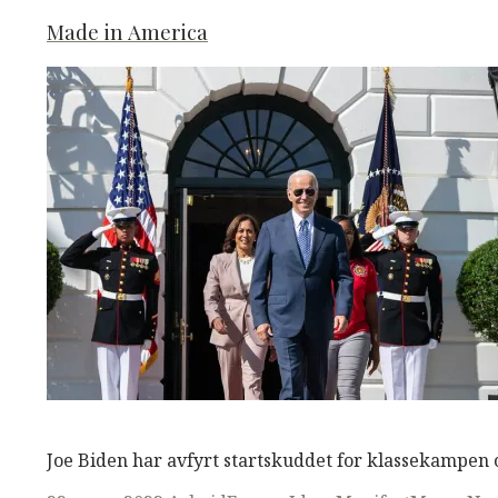
on
Made in America
M
M
Read More
Joe Biden har avfyrt startskuddet for klassekampen 