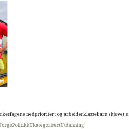
 yrkesfagene nedprioritert og arbeiderklassebarn skjøvet u
Norge
Politikk
Ukategorisert
Utdanning