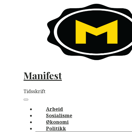
Skip
to
content
Manifest
Tidsskrift
Main
navigation
Menu
Arbeid
Sosialisme
Økonomi
Politikk