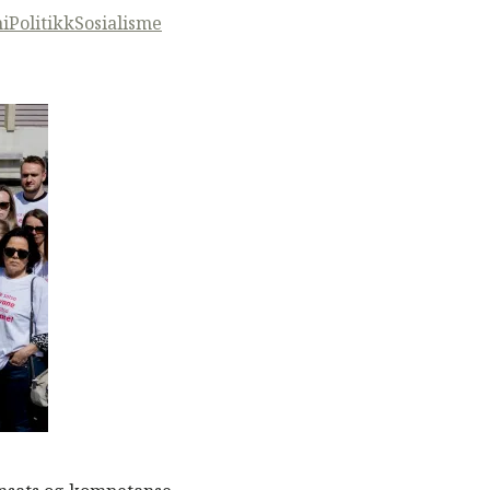
i
Politikk
Sosialisme