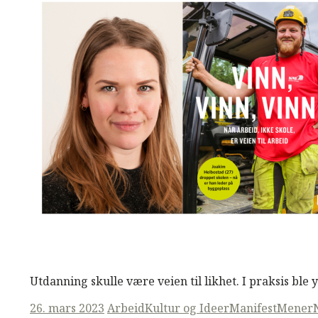
M
M
Read More
Utdanning skulle være veien til likhet. I praksis ble
Posted
26. mars 2023
Arbeid
Kultur og Ideer
ManifestMener