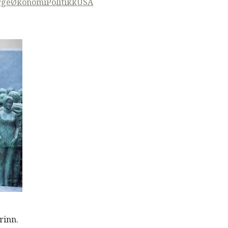
rge
Økonomi
Politikk
USA
rinn.