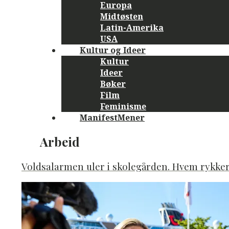
Europa
Midtøsten
Latin-Amerika
USA
Kultur og Ideer
Kultur
Ideer
Bøker
Film
Feminisme
ManifestMener
Category
Arbeid
Archive:
Voldsalarmen uler i skolegården. Hvem rykker