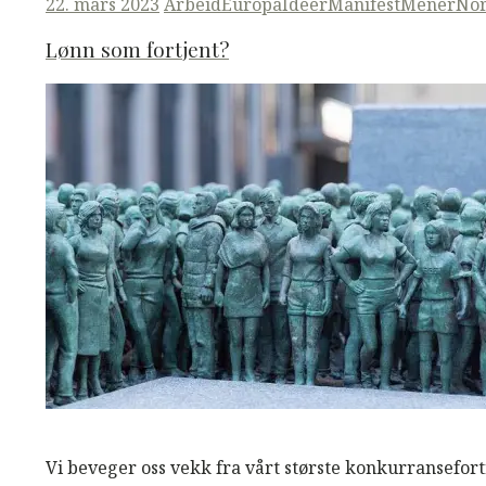
Posted
22. mars 2023
Arbeid
Europa
Ideer
ManifestMener
No
on
Lønn som fortjent?
M
M
Read More
Vi beveger oss vekk fra vårt største konkurransefort