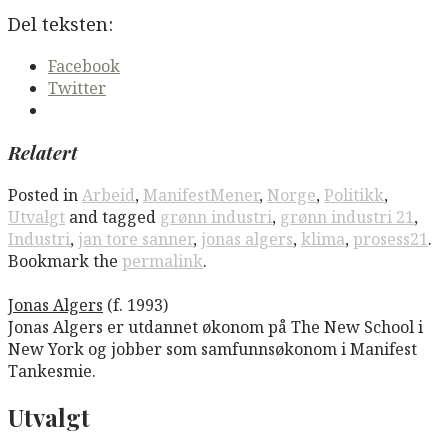
Del teksten:
Facebook
Twitter
Relatert
Posted in
Arbeid
,
ManifestMener
,
Norge
,
Politikk
,
Utvalgt
and tagged
grønn industri
,
grønn industri 21
,
Industri
,
jan tore sanner
,
jonas algers
,
klima
,
prosess21
.
Bookmark the
permalink
.
Jonas Algers
(f. 1993)
Jonas Algers er utdannet økonom på The New School i
New York og jobber som samfunnsøkonom i Manifest
Tankesmie.
Utvalgt