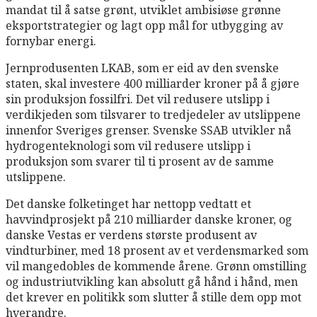
mandat til å satse grønt, utviklet ambisiøse grønne
eksportstrategier og lagt opp mål for utbygging av
fornybar energi.
Jernprodusenten LKAB, som er eid av den svenske
staten, skal investere 400 milliarder kroner på å gjøre
sin produksjon fossilfri. Det vil redusere utslipp i
verdikjeden som tilsvarer to tredjedeler av utslippene
innenfor Sveriges grenser. Svenske SSAB utvikler nå
hydrogenteknologi som vil redusere utslipp i
produksjon som svarer til ti prosent av de samme
utslippene.
Det danske folketinget har nettopp vedtatt et
havvindprosjekt på 210 milliarder danske kroner, og
danske Vestas er verdens største produsent av
vindturbiner, med 18 prosent av et verdensmarked som
vil mangedobles de kommende årene. Grønn omstilling
og industriutvikling kan absolutt gå hånd i hånd, men
det krever en politikk som slutter å stille dem opp mot
hverandre.