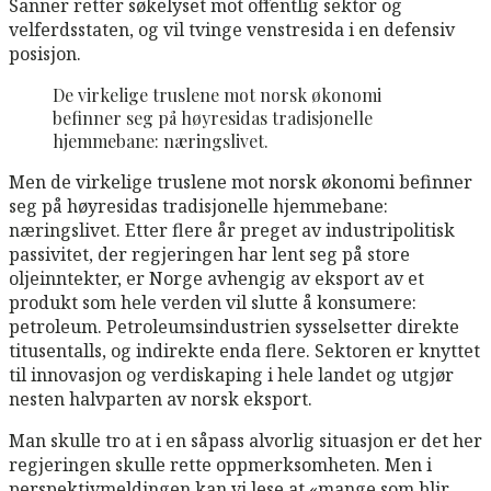
Sanner retter søkelyset mot offentlig sektor og
velferdsstaten, og vil tvinge venstresida i en defensiv
posisjon.
De virkelige truslene mot norsk økonomi
befinner seg på høyresidas tradisjonelle
hjemmebane: næringslivet.
Men de virkelige truslene mot norsk økonomi befinner
seg på høyresidas tradisjonelle hjemmebane:
næringslivet. Etter flere år preget av industripolitisk
passivitet, der regjeringen har lent seg på store
oljeinntekter, er Norge avhengig av eksport av et
produkt som hele verden vil slutte å konsumere:
petroleum. Petroleumsindustrien sysselsetter direkte
titusentalls, og indirekte enda flere. Sektoren er knyttet
til innovasjon og verdiskaping i hele landet og utgjør
nesten halvparten av norsk eksport.
Man skulle tro at i en såpass alvorlig situasjon er det her
regjeringen skulle rette oppmerksomheten. Men i
perspektivmeldingen kan vi lese at «mange som blir