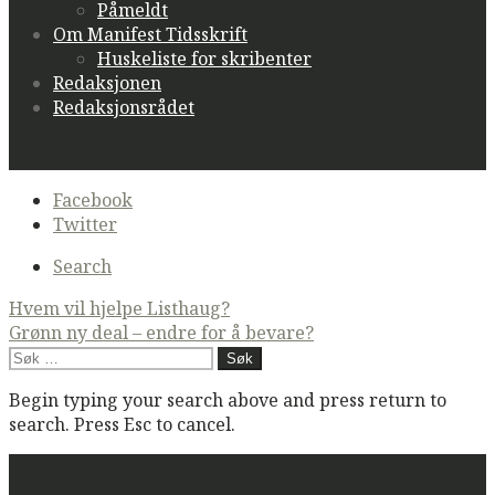
Påmeldt
Om Manifest Tidsskrift
Huskeliste for skribenter
Redaksjonen
Redaksjonsrådet
Secondary
Facebook
navigation
Twitter
Search
Post
Hvem vil hjelpe Listhaug?
Grønn ny deal – endre for å bevare?
navigation
Søk
etter:
Begin typing your search above and press return to
search. Press Esc to cancel.