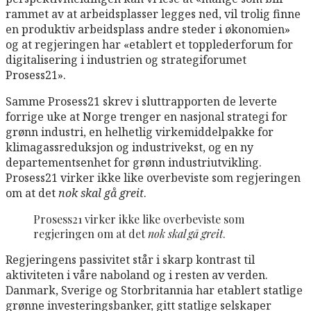
rammet av at arbeidsplasser legges ned, vil trolig finne
en produktiv arbeidsplass andre steder i økonomien»
og at regjeringen har «etablert et topplederforum for
digitalisering i industrien og strategiforumet
Prosess21».
Samme Prosess21 skrev i sluttrapporten de leverte
forrige uke at Norge trenger en nasjonal strategi for
grønn industri, en helhetlig virkemiddelpakke for
klimagassreduksjon og industrivekst, og en ny
departementsenhet for grønn industriutvikling.
Prosess21 virker ikke like overbeviste som regjeringen
om at det
nok skal gå greit
.
Prosess21 virker ikke like overbeviste som
regjeringen om at det
nok skal gå greit
.
Regjeringens passivitet står i skarp kontrast til
aktiviteten i våre naboland og i resten av verden.
Danmark, Sverige og Storbritannia har etablert statlige
grønne investeringsbanker, gitt statlige selskaper