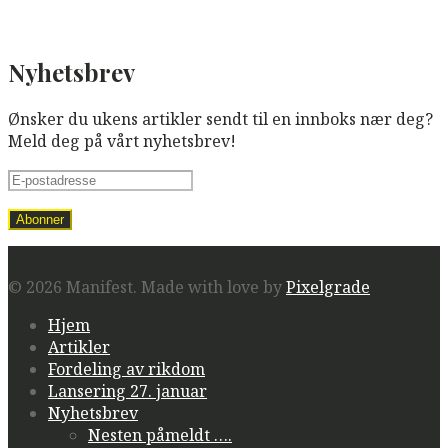
Nyhetsbrev
Ønsker du ukens artikler sendt til en innboks nær deg?
Meld deg på vårt nyhetsbrev!
© 2026 Manifest.
Made with love by
Pixelgrade
Hjem
Artikler
Fordeling av rikdom
Lansering 27. januar
Nyhetsbrev
Nesten påmeldt ….