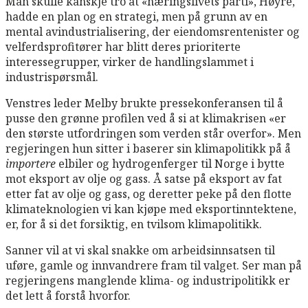
Man skulle kanskje tro at «næringslivets parti», Høyre,
hadde en plan og en strategi, men på grunn av en
mental avindustrialisering, der eiendomsrentenister og
velferdsprofitører har blitt deres prioriterte
interessegrupper, virker de handlingslammet i
industrispørsmål.
Venstres leder Melby brukte pressekonferansen til å
pusse den grønne profilen ved å si at klimakrisen «er
den største utfordringen som verden står overfor». Men
regjeringen hun sitter i baserer sin klimapolitikk på å
importere
elbiler og hydrogenferger til Norge i bytte
mot eksport av olje og gass. Å satse på eksport av fat
etter fat av olje og gass, og deretter peke på den flotte
klimateknologien vi kan kjøpe med eksportinntektene,
er, for å si det forsiktig, en tvilsom klimapolitikk.
Sanner vil at vi skal snakke om arbeidsinnsatsen til
uføre, gamle og innvandrere fram til valget. Ser man på
regjeringens manglende klima- og industripolitikk er
det lett å forstå hvorfor.