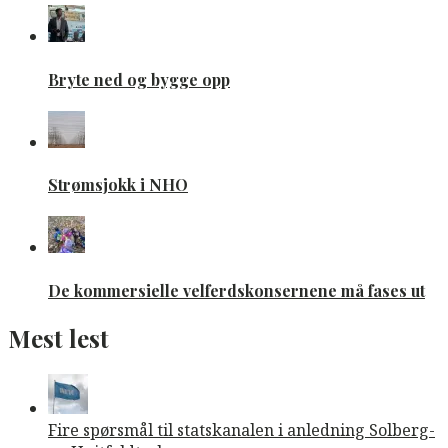
Bryte ned og bygge opp
Strømsjokk i NHO
De kommersielle velferdskonsernene må fases ut
Mest lest
Fire spørsmål til statskanalen i anledning Solberg-