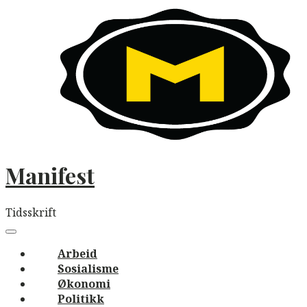
Skip
to
content
Manifest
Tidsskrift
Main
navigation
Menu
Arbeid
Sosialisme
Økonomi
Politikk