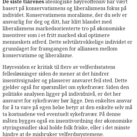
De siste tiårenes
ideologiske høyreoffensiv har vært
basert på konservatismens og liberalismens fokus på
individet. Konservatismens moralisme, der du selv er
ansvarlig for deg og ditt, har blitt blandet med
liberalismens markedsorienterte tro på økonomiske
insentiver som i et fritt marked skal optimere
menneskets atferd. Dette selvtilstrekkelige individet er
grunnlaget for framgangen for alliansen mellom
konservatisme og liberalisme.
Høyresiden er kritisk til flere av velferdsstatens
fellesløsninger siden de mener at det hindrer
insentivsignaler og plasserer ansvaret feil sted. Dette
gjelder også for spørsmålet om sykefravær. Siden den
politiske analysen ligger på individnivå, er det her
ansvaret for sykefravær bør ligge. Den enkeltes ansvar
for å ta vare på egen helse betyr at den enkelte selv må
ta kostnadene ved eventuelt sykefravær. På denne
måten bygges også en insentivordning der økonomiske
styringsmidler skal holde folk friske, eller i det minste
hindre at de misbruker velferdssystemene.