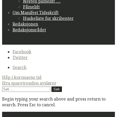
Nesten påmeldt ….
Påmeldt
Om Manifest Tidsskrift
Huskeliste for skribenter
Redaksjonen
Redaksjonsrådet
Secondary
Facebook
navigation
Twitter
Search
Post
Håp i koronaens tid
Hva sparetrenden avslører
navigation
Søk
etter:
Begin typing your search above and press return to
search. Press Esc to cancel.