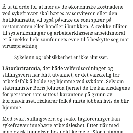
Å ta til orde for at mer av de økonomiske kostnadene
ved sykefravær skal bæres av servitøren eller den
butikkansatte, vil også påvirke de som spiser på
restauranten eller handler i butikken. Å svekke tilliten
til systemløsninger og arbeiderklassens arbeidsmoral
er å svekke hele samfunnets evne til å beskytte seg mot
virusspredning.
Sykelønn og jobbsikkerhet er ikke almisser.
I Storbritannia
, der både velferdsordninger og
stillingsvern har blitt utvannet, er det vanskelig for
arbeidsfolk å holde seg hjemme ved sykdom. Selv om
statsminister Boris Johnson fjernet de tre karensdagene
for personer som settes i karantene på grunn av
koronaviruset, risikerer folk å miste jobben hvis de blir
hjemme.
Med svakt stillingsvern og svake fagforeninger kan
sykefravær innebære arbeidsløshet. Etter tiår med
ideologisk tunnelsyn hos politikerne er Storbritannia