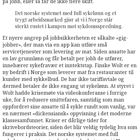
på jobb, eller så får de ikke flere skift.
Det norske systemet med full sykelønn og et
trygt arbeidsmarked gjør at vi i Norge står
sterkt rustet i kampen mot sykdomsspredning.
Et nyere angrep på jobbsikkerheten er såkalte «gig-
jobber», der man via en app kan utføre små
servicetjenester som levering av mat. Siden ansatte har
en lav grunnlønn og får betalt per jobb de utfører,
innebærer sykefravær et inntektstap. Finske Wolt er en
ny bedrift i Norge som leverer mat fra restauranter til
kunder med sykkelbud. De har ikke tariffavtale og
dermed betaler de ikke engang ut sykelønn. At styret i
Wolt hadde krisemøte via videokonferanse i forrige
uke, for å redusere smittefaren, samtidig som man
oppfordret sine ansatte til å sykle rundt som vanlig, var
en nærmest «dickensiansk» oppvisning i det moderne
klassesamfunnet. Kriser er dårlige tider for
skrivebordsteorier, siden det blir veldig tydelig hva som
fungerer i praksis. Det norske systemet med full