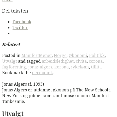
Del teksten:
Facebook
Twitter
Relatert
Posted in
ManifestMener
,
Norge
,
Økonomi
,
Politikk
,
Utvalgt
and tagged
arbeidsledighet
,
civita
,
corona
,
fagforening
,
jonas algers
,
korona
,
sykelønn
,
tillitt
.
Bookmark the
permalink
.
Jonas Algers
(f. 1993)
Jonas Algers er utdannet økonom på The New School i
New York og jobber som samfunnsøkonom i Manifest
Tankesmie.
Utvalgt