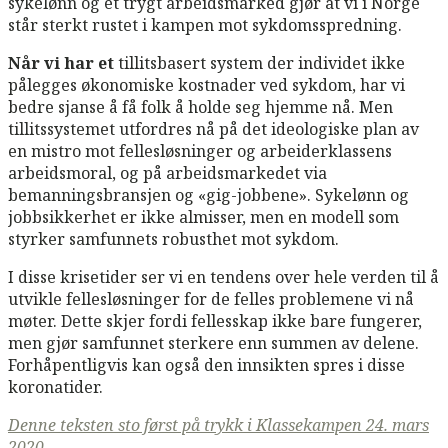
sykelønn og et trygt arbeidsmarked gjør at vi i Norge
står sterkt rustet i kampen mot sykdomsspredning.
Når vi har et
tillitsbasert system der individet ikke
pålegges økonomiske kostnader ved sykdom, har vi
bedre sjanse å få folk å holde seg hjemme nå. Men
tillitssystemet utfordres nå på det ideologiske plan av
en mistro mot fellesløsninger og arbeiderklassens
arbeidsmoral, og på arbeidsmarkedet via
bemanningsbransjen og «gig-jobbene». Sykelønn og
jobbsikkerhet er ikke almisser, men en modell som
styrker samfunnets robusthet mot sykdom.
I disse krisetider ser vi en tendens over hele verden til å
utvikle fellesløsninger for de felles problemene vi nå
møter. Dette skjer fordi fellesskap ikke bare fungerer,
men gjør samfunnet sterkere enn summen av delene.
Forhåpentligvis kan også den innsikten spres i disse
koronatider.
Denne teksten sto først på trykk i Klassekampen 24. mars
2020.