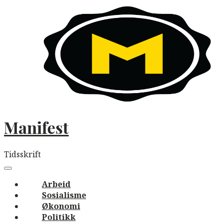
Skip
to
content
Manifest
Tidsskrift
Main
navigation
Menu
Arbeid
Sosialisme
Økonomi
Politikk