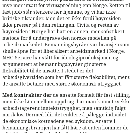
mye mer utsatt for virusspredning enn Norge. Retten til
fast jobb står sterkere her hjemme, og vi har ikke
britiske tilstander. Men det er ikke fordi høyresiden
ikke presser på i den retningen. Civita og resten av
høyresiden i Norge har hatt en annen, mer sofistikert
metode for å undergrave den norske modellen på
arbeidsmarkedet. Bemanningsbyråer var bransjen som
skulle åpne for et liberalisert arbeidsmarked i Norge.
NHO Service har stått for ideologiproduksjonen og
argumentert at bemanningsbyråer gir større
fleksibilitet til de ansatte. I stedet er det
arbeidsgiversiden som har fått større fleksibilitet, mens
de ansatte betaler med større økonomisk utrygghet.
Med kontrakter der
de ansatte formelt får fast stilling,
men ikke lønn mellom oppdrag, har man kunnet svekke
arbeidstagerens inntektstrygghet, men samtidig fulgt
norsk lov. Dermed blir det enklere å pålegge individet
de økonomiske kostnadene ved sykdom. Ansatte i
bemanningsbransjen har fått høre at enten kommer de