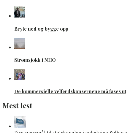
Bryte ned og bygge opp
Strømsjokk i NHO
De kommersielle velferdskonsernene må fases ut
Mest lest
Fire spørsmål til statskanalen i anledning Solberg-