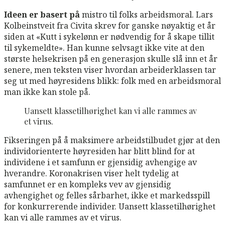
Ideen er basert på
mistro til folks arbeidsmoral. Lars
Kolbeinstveit fra Civita skrev for ganske nøyaktig et år
siden at «Kutt i sykelønn er nødvendig for å skape tillit
til sykemeldte». Han kunne selvsagt ikke vite at den
største helsekrisen på en generasjon skulle slå inn et år
senere, men teksten viser hvordan arbeiderklassen tar
seg ut med høyresidens blikk: folk med en arbeidsmoral
man ikke kan stole på.
Uansett klassetilhørighet kan vi alle rammes av
et virus.
Fikseringen på å maksimere arbeidstilbudet gjør at den
individorienterte høyresiden har blitt blind for at
individene i et samfunn er gjensidig avhengige av
hverandre. Koronakrisen viser helt tydelig at
samfunnet er en kompleks vev av gjensidig
avhengighet og felles sårbarhet, ikke et markedsspill
for konkurrerende individer. Uansett klassetilhørighet
kan vi alle rammes av et virus.