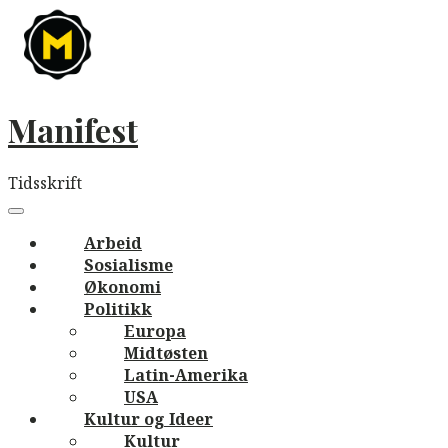
Skip
to
content
Manifest
Tidsskrift
Main
navigation
Menu
Arbeid
Sosialisme
Økonomi
Politikk
Europa
Midtøsten
Latin-Amerika
USA
Kultur og Ideer
Kultur