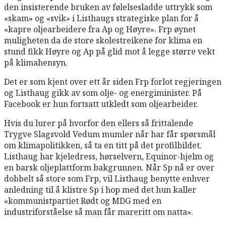
den insisterende bruken av følelsesladde uttrykk som
«skam» og «svik» i Listhaugs strategiske plan for å
«kapre oljearbeidere fra Ap og Høyre». Frp øynet
muligheten da de store skolestreikene for klima en
stund fikk Høyre og Ap på glid mot å legge større vekt
på klimahensyn.
Det er som kjent over ett år siden Frp forlot regjeringen
og Listhaug gikk av som olje- og energiminister. På
Facebook er hun fortsatt utkledt som oljearbeider.
Hvis du lurer på hvorfor den ellers så frittalende
Trygve Slagsvold Vedum mumler når har får spørsmål
om klimapolitikken, så ta en titt på det profilbildet.
Listhaug har kjeledress, hørselvern, Equinor-hjelm og
en barsk oljeplattform bakgrunnen. Når Sp nå er over
dobbelt så store som Frp, vil Listhaug benytte enhver
anledning til å klistre Sp i hop med det hun kaller
«kommunistpartiet Rødt og MDG med en
industriforståelse så man får mareritt om natta».