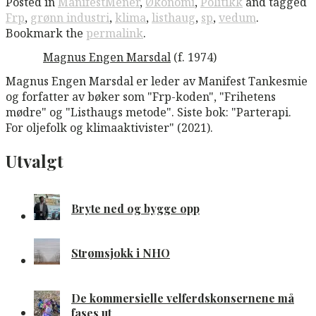
Posted in
ManifestMener
,
Økonomi
,
Politikk
and tagged
Frp
,
grønn industri
,
klima
,
listhaug
,
sp
,
vedum
.
Bookmark the
permalink
.
Magnus Engen Marsdal
(f. 1974)
Magnus Engen Marsdal er leder av Manifest Tankesmie
og forfatter av bøker som "Frp-koden", "Frihetens
mødre" og "Listhaugs metode". Siste bok: "Parterapi.
For oljefolk og klimaaktivister" (2021).
Utvalgt
Bryte ned og bygge opp
Strømsjokk i NHO
De kommersielle velferdskonsernene må
fases ut