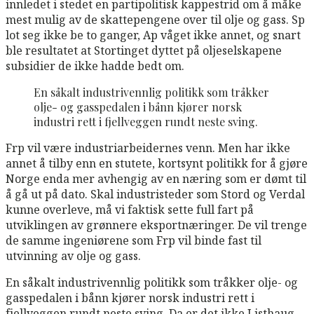
innledet i stedet en partipolitisk kappestrid om å måke
mest mulig av de skattepengene over til olje og gass. Sp
lot seg ikke be to ganger, Ap våget ikke annet, og snart
ble resultatet at Stortinget dyttet på oljeselskapene
subsidier de ikke hadde bedt om.
En såkalt industrivennlig politikk som tråkker
olje- og gasspedalen i bånn kjører norsk
industri rett i fjellveggen rundt neste sving.
Frp vil være industriarbeidernes venn. Men har ikke
annet å tilby enn en stutete, kortsynt politikk for å gjøre
Norge enda mer avhengig av en næring som er dømt til
å gå ut på dato. Skal industristeder som Stord og Verdal
kunne overleve, må vi faktisk sette full fart på
utviklingen av grønnere eksportnæringer. De vil trenge
de samme ingeniørene som Frp vil binde fast til
utvinning av olje og gass.
En såkalt industrivennlig politikk som tråkker olje- og
gasspedalen i bånn kjører norsk industri rett i
fjellveggen rundt neste sving. Da er det ikke Listhaug