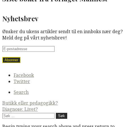
Nyhetsbrev
Ønsker du ukens artikler sendt til en innboks nær deg?
Meld deg på vårt nyhetsbrev!
Secondary
Facebook
navigation
Twitter
Search
Post
Butikk eller pedagogikk?
Diagnose: Livet?
navigation
Søk
etter:
Begin typing your search above and press return to