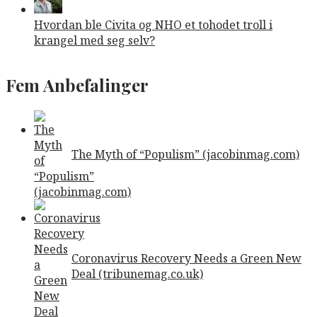
Hvordan ble Civita og NHO et tohodet troll i
krangel med seg selv?
Fem Anbefalinger
The Myth of “Populism” (jacobinmag.com)
Coronavirus Recovery Needs a Green New
Deal (tribunemag.co.uk)