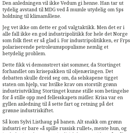
Den anledningen vil ikke Vedum gi henne. Han tar ut
tydelig avstand til MDG ved å mumle utydelig om Sps
holdning til klimamålene.
Jeg vet ikke om dette er god valgtaktikk. Men det er i
alle fall ikke en god industripolitikk for hele det Norge
som folk flest er så glad i. For industripolitikken, er Frps
polariserende petroleumspopulisme nemlig et
betydelig problem.
Dette fikk vi demonstrert sist sommer, da Stortinget
forhandlet om krisepakken til oljenæringen. Det
debatten skulle dreid seg om, da selskapene tigget
staten om hjelp, var hvilke krav om storstilt grønn
industriutvikling Stortinget kunne stille som betingelse
for å stille opp med fellesskapets midler. Krisa var en
gyllen anledning til å sette fart og retning på det
grønne industriskiftet.
Så kom Sylvi Listhaug på banen. Alt snakk om grønn
industri er bare «å spille russisk rullet», mente hun, og