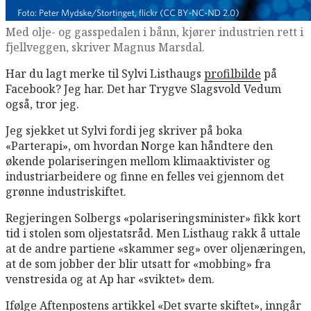
Med olje- og gasspedalen i bånn, kjører industrien rett i
fjellveggen, skriver Magnus Marsdal.
Har du lagt merke til Sylvi Listhaugs
profilbilde
på
Facebook? Jeg har. Det har Trygve Slagsvold Vedum
også, tror jeg.
Jeg sjekket ut Sylvi fordi jeg skriver på boka
«Parterapi», om hvordan Norge kan håndtere den
økende polariseringen mellom klimaaktivister og
industriarbeidere og finne en felles vei gjennom det
grønne industriskiftet.
Regjeringen Solbergs «polariseringsminister» fikk kort
tid i stolen som oljestatsråd. Men Listhaug rakk å uttale
at de andre partiene «skammer seg» over oljenæringen,
at de som jobber der blir utsatt for «mobbing» fra
venstresida og at Ap har «sviktet» dem.
Ifølge Aftenpostens artikkel «Det svarte skiftet», inngår