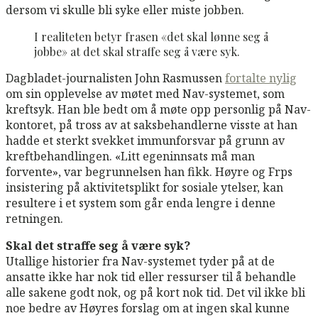
dersom vi skulle bli syke eller miste jobben.
I realiteten betyr frasen «det skal lønne seg å
jobbe» at det skal straffe seg å være syk.
Dagbladet-journalisten John Rasmussen
fortalte nylig
om sin opplevelse av møtet med Nav-systemet, som
kreftsyk. Han ble bedt om å møte opp personlig på Nav-
kontoret, på tross av at saksbehandlerne visste at han
hadde et sterkt svekket immunforsvar på grunn av
kreftbehandlingen. «Litt egeninnsats må man
forvente», var begrunnelsen han fikk. Høyre og Frps
insistering på aktivitetsplikt for sosiale ytelser, kan
resultere i et system som går enda lengre i denne
retningen.
Skal det straffe seg å være syk?
Utallige historier fra Nav-systemet tyder på at de
ansatte ikke har nok tid eller ressurser til å behandle
alle sakene godt nok, og på kort nok tid. Det vil ikke bli
noe bedre av Høyres forslag om at ingen skal kunne