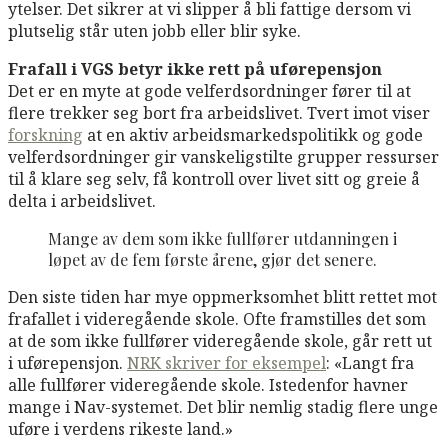
ytelser. Det sikrer at vi slipper å bli fattige dersom vi
plutselig står uten jobb eller blir syke.
Frafall i VGS betyr ikke rett på uførepensjon
Det er en myte at gode velferdsordninger fører til at
flere trekker seg bort fra arbeidslivet. Tvert imot viser
forskning
at en aktiv arbeidsmarkedspolitikk og gode
velferdsordninger gir vanskeligstilte grupper ressurser
til å klare seg selv, få kontroll over livet sitt og greie å
delta i arbeidslivet.
Mange av dem som ikke fullfører utdanningen i
løpet av de fem første årene, gjør det senere.
Den siste tiden har mye oppmerksomhet blitt rettet mot
frafallet i videregående skole. Ofte framstilles det som
at de som ikke fullfører videregående skole, går rett ut
i uførepensjon.
NRK skriver for eksempel
: «Langt fra
alle fullfører videregående skole. Istedenfor havner
mange i Nav-systemet. Det blir nemlig stadig flere unge
uføre i verdens rikeste land.»