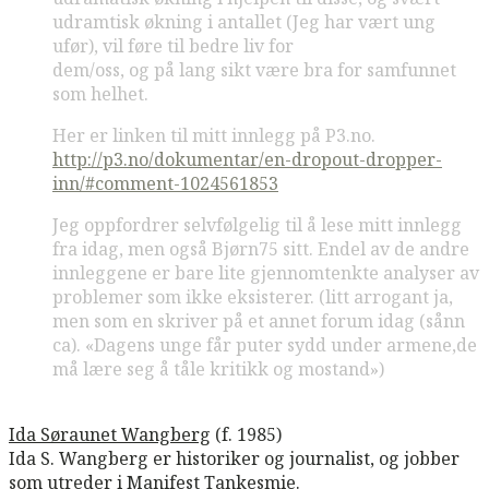
udramtisk økning i antallet (Jeg har vært ung
ufør), vil føre til bedre liv for
dem/oss, og på lang sikt være bra for samfunnet
som helhet.
Her er linken til mitt innlegg på P3.no.
http://p3.no/dokumentar/en-dropout-dropper-
inn/#comment-1024561853
Jeg oppfordrer selvfølgelig til å lese mitt innlegg
fra idag, men også Bjørn75 sitt. Endel av de andre
innleggene er bare lite gjennomtenkte analyser av
problemer som ikke eksisterer. (litt arrogant ja,
men som en skriver på et annet forum idag (sånn
ca). «Dagens unge får puter sydd under armene,de
må lære seg å tåle kritikk og mostand»)
Ida Søraunet Wangberg
(f. 1985)
Ida S. Wangberg er historiker og journalist, og jobber
som utreder i Manifest Tankesmie.