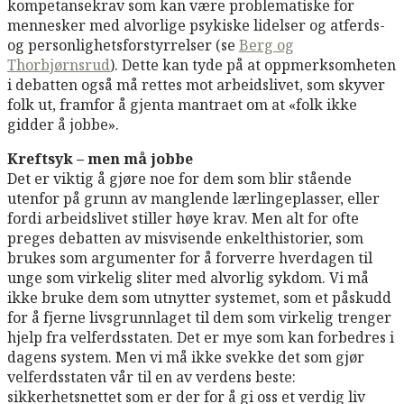
kompetansekrav som kan være problematiske for
mennesker med alvorlige psykiske lidelser og atferds-
og personlighetsforstyrrelser (se
Berg og
Thorbjørnsrud
). Dette kan tyde på at oppmerksomheten
i debatten også må rettes mot arbeidslivet, som skyver
folk ut, framfor å gjenta mantraet om at «folk ikke
gidder å jobbe».
Kreftsyk – men må jobbe
Det er viktig å gjøre noe for dem som blir stående
utenfor på grunn av manglende lærlingeplasser, eller
fordi arbeidslivet stiller høye krav. Men alt for ofte
preges debatten av misvisende enkelthistorier, som
brukes som argumenter for å forverre hverdagen til
unge som virkelig sliter med alvorlig sykdom. Vi må
ikke bruke dem som utnytter systemet, som et påskudd
for å fjerne livsgrunnlaget til dem som virkelig trenger
hjelp fra velferdsstaten. Det er mye som kan forbedres i
dagens system. Men vi må ikke svekke det som gjør
velferdsstaten vår til en av verdens beste:
sikkerhetsnettet som er der for å gi oss et verdig liv