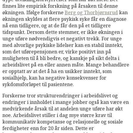
finnes lite empirisk forskning på årsaken til denne
økningen. Ifølge forskerne
Berg og Thorbjørnsrud
kan
økningen skyldes at flere psykisk syke får en diagnose
nå enn tidligere, og at de får den på et tidligere
tidspunkt. Dersom dette stemmer, er ikke økningen i
unge uføre nødvendigvis et negativt trekk. For unge
med alvorlige psykiske lidelser kan en stabil inntekt,
som det uførepensjonen er, virke positivt inn på
muligheten til å bli bedre, og kanskje på sikt delta i
arbeidslivet på en eller annen måte. Mange behandlere
er opptatt av at det å ha en usikker inntekt, som
sosialhjelp, kan ha negative konsekvenser for
sykdomsforløpet til pasientene.
Forskerne tror strukturendringer i arbeidslivet og
endringer i innholdet i mange jobber også kan være en
medvirkende årsak til at andelen unge uføre har økt
noe. Arbeidslivet stiller i dag mye større krav til
kommunikativ kompetanse og relasjonelle og sosiale
ferdigheter enn for 20 år siden. Dette er