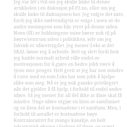
Jeg var litt i tvil om jeg skulle linke til denne
artikkelen i en diskusjon på P3.no, eller om jeg
skulle linke til diskusjonen her. Jeg valgte det siste,
fordi jeg ikke nødvendigvis er enige i noen av de
andre meningene som blir ytret på denne siden.
Noen (få) av holdningene mine hører nok til på
høyre/sentrum siden i politikken, selv om jeg
faktisk er uføretrygdet. Jeg mener f.eks at det
SKAL lønne seg å arbeide. Rett og slett fordi hvis
jeg hadde normalt arbeid ville endel av
motivasjonen for å gjøre en bedre jobb være å
tjene mer penger. Helt greit at jeg har noe mindre
å rutte med en som f.eks har som jobb å hjelpe
slike som meg. Nå er jeg nok ganske privilegert
når det gjelder å få hjelp, i forhold til endel andre
uføre. Så jeg mener for all del ikke at disse skal få
mindre. Unge uføre utgjør en liten av samfunnet
og en liten del av kostnadene i et samfunn. Men, i
forhold til antallet er kostnadene høye.
Kontraintuitivt for mange kanskje, en helt
udramatisk økning i hjelpen til disse, og svært