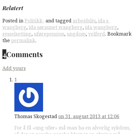
Relatert
Posted in
Politikk-
and tagged
arbeidsliv
,
ida s.
wangberg
,
ida søraunet wangberg
,
ida wangberg
,
sysselsetting
,
uførepensjon
,
ungdom
,
velferd
. Bookmark
the
permalink
.
4
Comments
Add yours
1
Thomas Skogestad
on 31. august 2013 at 12:06
For å få «ung ufør» må man ha en alvorlig sykdom,