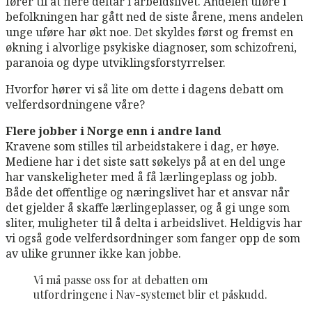
fører til at flere deltar i arbeidslivet. Andelen uføre i
befolkningen har gått ned de siste årene, mens andelen
unge uføre har økt noe. Det skyldes først og fremst en
økning i alvorlige psykiske diagnoser, som schizofreni,
paranoia og dype utviklingsforstyrrelser.
Hvorfor hører vi så lite om dette i dagens debatt om
velferdsordningene våre?
Flere jobber i Norge enn i andre land
Kravene som stilles til arbeidstakere i dag, er høye.
Mediene har i det siste satt søkelys på at en del unge
har vanskeligheter med å få lærlingeplass og jobb.
Både det offentlige og næringslivet har et ansvar når
det gjelder å skaffe lærlingeplasser, og å gi unge som
sliter, muligheter til å delta i arbeidslivet. Heldigvis har
vi også gode velferdsordninger som fanger opp de som
av ulike grunner ikke kan jobbe.
Vi må passe oss for at debatten om
utfordringene i Nav-systemet blir et påskudd.