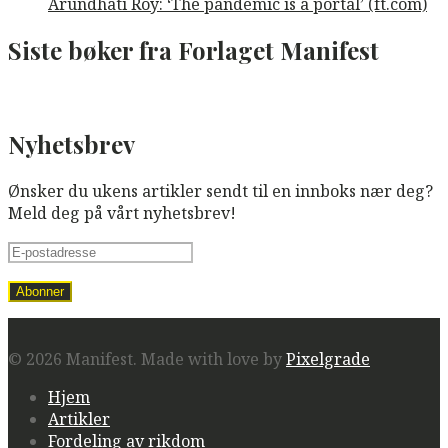
Arundhati Roy: ‘The pandemic is a portal’ (ft.com)
Siste bøker fra Forlaget Manifest
Nyhetsbrev
Ønsker du ukens artikler sendt til en innboks nær deg?
Meld deg på vårt nyhetsbrev!
© 2026 Manifest.
Made with love by
Pixelgrade
Hjem
Artikler
Fordeling av rikdom