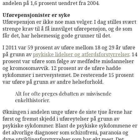
andelen på 1,6 prosent uendret fra 2004.
Uførepensjonister er syke
Uførepensjon er ikke noe man velger. I dag stilles svært
strenge krav til å få innvilget uførepensjon, og de som
får det, har helsemessig gode grunner til det.
I 2011 var 59 prosent av uføre mellom 18 og 29 år uføre
på grunn av
psykiske lidelser og atferdsforstyrrelser
. 14
prosent var uføre som følge av medfødte misdannelser
og kromosomavvik. 12 prosent av de uføre hadde
sykdommer i nervesystemet. De resterende 15 prosent
var uføre på grunn av andre helseforhold.
Alt for ofte preges debatten av misvisende
enkelthistorier.
Økningen i andelen unge uføre de siste tjue årene har
først og fremst skjedd i uføreytelser på grunn av
psykiske sykdommer. Blant de psykiske sykdommene er
det alvorlige diagnoser som schizofreni, paranoia og
dype utviklingsforstyrrelser som har økt mest. Det