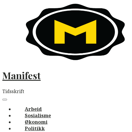
Skip
to
content
Manifest
Tidsskrift
Main
navigation
Menu
Arbeid
Sosialisme
Økonomi
Politikk