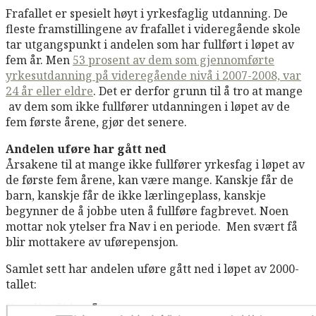
Frafallet er spesielt høyt i yrkesfaglig utdanning. De
fleste framstillingene av frafallet i videregående skole
tar utgangspunkt i andelen som har fullført i løpet av
fem år. Men
53 prosent av dem som gjennomførte
yrkesutdanning på videregående nivå i 2007-2008, var
24 år eller eldre
. Det er derfor grunn til å tro at mange
av dem som ikke fullfører utdanningen i løpet av de
fem første årene, gjør det senere.
Andelen uføre har gått ned
Årsakene til at mange ikke fullfører yrkesfag i løpet av
de første fem årene, kan være mange. Kanskje får de
barn, kanskje får de ikke lærlingeplass, kanskje
begynner de å jobbe uten å fullføre fagbrevet. Noen
mottar nok ytelser fra Nav i en periode. Men svært få
blir mottakere av uførepensjon.
Samlet sett har andelen uføre gått ned i løpet av 2000-
tallet: