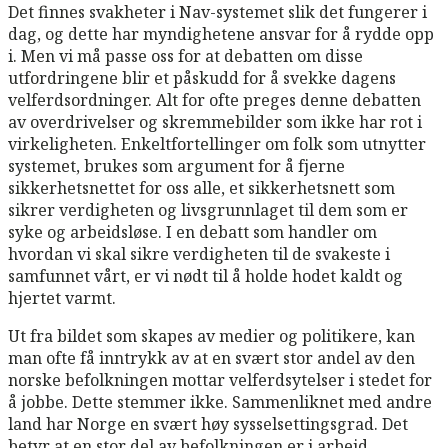
Det finnes svakheter i Nav-systemet slik det fungerer i
dag, og dette har myndighetene ansvar for å rydde opp
i. Men vi må passe oss for at debatten om disse
utfordringene blir et påskudd for å svekke dagens
velferdsordninger. Alt for ofte preges denne debatten
av overdrivelser og skremmebilder som ikke har rot i
virkeligheten. Enkeltfortellinger om folk som utnytter
systemet, brukes som argument for å fjerne
sikkerhetsnettet for oss alle, et sikkerhetsnett som
sikrer verdigheten og livsgrunnlaget til dem som er
syke og arbeidsløse. I en debatt som handler om
hvordan vi skal sikre verdigheten til de svakeste i
samfunnet vårt, er vi nødt til å holde hodet kaldt og
hjertet varmt.
Ut fra bildet som skapes av medier og politikere, kan
man ofte få inntrykk av at en svært stor andel av den
norske befolkningen mottar velferdsytelser i stedet for
å jobbe. Dette stemmer ikke. Sammenliknet med andre
land har Norge en svært høy sysselsettingsgrad. Det
betyr at en stor del av befolkningen er i arbeid.