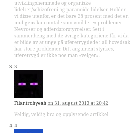
utviklingshemmede og organiske
lidelser/schizofreni og paranoide lidelser. Holder
vi disse utenfor, er det bare 28 prosent med det en
muligens kan omtale som «mildere» problemer:
Nevroser og adferdsforstyrrelser. Sett i
sammenheng med de øvrige kategoriene får vi da
et bilde av at unge på uføretrygdede i all hovedsak
har store problemer. Ditt argument styrkes,
uføretrygd er ikke noe man «velger».
3
Filantrohyeah
on 31. august 2013 at 20:42
Veldig, veldig bra og opplysende artikkel.
4