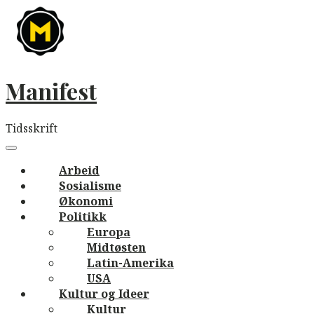
Skip
to
content
Manifest
Tidsskrift
Main
navigation
Menu
Arbeid
Sosialisme
Økonomi
Politikk
Europa
Midtøsten
Latin-Amerika
USA
Kultur og Ideer
Kultur