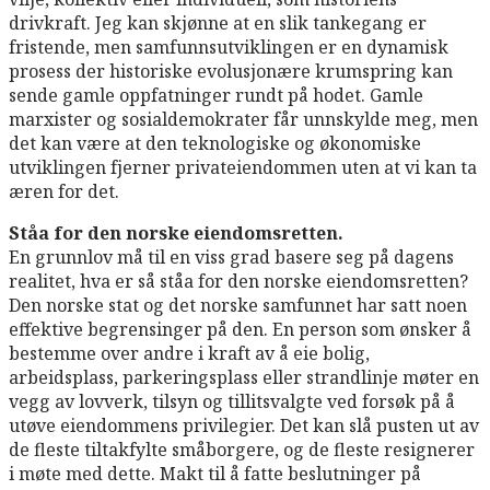
drivkraft. Jeg kan skjønne at en slik tankegang er
fristende, men samfunnsutviklingen er en dynamisk
prosess der historiske evolusjonære krumspring kan
sende gamle oppfatninger rundt på hodet. Gamle
marxister og sosialdemokrater får unnskylde meg, men
det kan være at den teknologiske og økonomiske
utviklingen fjerner privateiendommen uten at vi kan ta
æren for det.
Ståa for den norske eiendomsretten.
En grunnlov må til en viss grad basere seg på dagens
realitet, hva er så ståa for den norske eiendomsretten?
Den norske stat og det norske samfunnet har satt noen
effektive begrensinger på den. En person som ønsker å
bestemme over andre i kraft av å eie bolig,
arbeidsplass, parkeringsplass eller strandlinje møter en
vegg av lovverk, tilsyn og tillitsvalgte ved forsøk på å
utøve eiendommens privilegier. Det kan slå pusten ut av
de fleste tiltakfylte småborgere, og de fleste resignerer
i møte med dette. Makt til å fatte beslutninger på