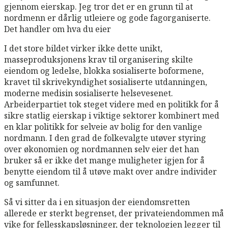
gjennom eierskap. Jeg tror det er en grunn til at
nordmenn er dårlig utleiere og gode fagorganiserte.
Det handler om hva du eier
I det store bildet virker ikke dette unikt,
masseproduksjonens krav til organisering skilte
eiendom og ledelse, blokka sosialiserte boformene,
kravet til skrivekyndighet sosialiserte utdanningen,
moderne medisin sosialiserte helsevesenet.
Arbeiderpartiet tok steget videre med en politikk for å
sikre statlig eierskap i viktige sektorer kombinert med
en klar politikk for selveie av bolig for den vanlige
nordmann. I den grad de folkevalgte utøver styring
over økonomien og nordmannen selv eier det han
bruker så er ikke det mange muligheter igjen for å
benytte eiendom til å utøve makt over andre individer
og samfunnet.
Så vi sitter da i en situasjon der eiendomsretten
allerede er sterkt begrenset, der privateiendommen må
vike for fellesskapsløsninger, der teknologien legger til