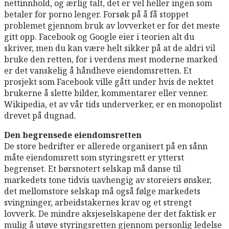
nettinnhold, og ærlig talt, det er vel heller ingen som
betaler for porno lenger. Forsøk på å få stoppet
problemet gjennom bruk av lovverket er for det meste
gitt opp. Facebook og Google eier i teorien alt du
skriver, men du kan være helt sikker på at de aldri vil
bruke den retten, for i verdens mest moderne marked
er det vanskelig å håndheve eiendomsretten. Et
prosjekt som Facebook ville gått under hvis de nektet
brukerne å slette bilder, kommentarer eller venner.
Wikipedia, et av vår tids underverker, er en monopolist
drevet på dugnad.
Den begrensede eiendomsretten
De store bedrifter er allerede organisert på en sånn
måte eiendomsrett som styringsrett er ytterst
begrenset. Et børsnotert selskap må danse til
markedets tone tidvis uavhengig av storeiers ønsker,
det mellomstore selskap må også følge markedets
svingninger, arbeidstakernes krav og et strengt
lovverk. De mindre aksjeselskapene der det faktisk er
mulig å utøve styringsretten gjennom personlig ledelse