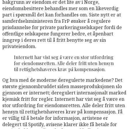
bakgrunn av eiendom er det lite av i Norge,
eiendomsbesittere behandles mer som en likeverdig
part i spørsmål det kan forhandles om. Siste nytt er at
samferdselsministeren fra FrP ønsker å regulere
prisdannelse for private parkeringsselskaper fordi de
offentlige selskapene fungerer bedre, et åpenbart
inngrep i deres rett til å fritt benytte seg av sin
privateiendom.
Internett har vist seg å være en stor utfordring
for eiendomsretten. Alle deler fritt uten hensyn
til rettighetshaveres krav på kompensasjon.
Og hva med de moderne deregulerte markedene? Det
største gjennombruddet siden masseproduksjonen slo
gjennom er internett; deregulert internasjonalt marked
kjemisk fritt for regler. Internett har vist seg å være en
stor utfordring for eiendomsretten. Alle deler fritt uten
hensyn til rettighetshaveres krav på kompensasjon. Få
er villig til å betale for informasjon, artistene er
delegert til Spotify, avisene klarer ikke få betale for