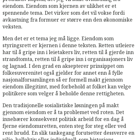
eiendom. Eiendom som kjernen av ulikhet er et
spennende tema. Det virker som det vil vokse fordi
avkastning fra formuer er større enn den økonomiske
veksten.
Men det er et tema jeg må ligge. Eiendom som
styringsrett er kjernen i denne teksten. Retten utleiere
har til å gripe inn i leietakers liv, retten til å gjerde inn
strandtomta, retten til å gripe inn i organisasjoners liv
og lagnad. I den grad en aksepterer prinsippet om
folkesuverenitet også gjelder for annet enn å fylle
nasjonalforsamlingen så er formell makt gjennom
eiendom illegitimt, med forbehold at folket kan velge
politikere som velger å beholde denne rettigheten.
Den tradisjonelle sosialistiske løsningen på makt
gjennom eiendom er å ta problemet ved roten. Det
innebærer konsekvent politisk arbeid for en dag å
fjerne eiendomsretten, enten steg for steg eller ved
rent brudd. En slik tankegang forutsetter dessverre en
vilje, kollektiv eller individuell, som historiens