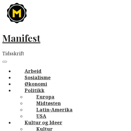
Skip
to
content
Manifest
Tidsskrift
Main
navigation
Menu
Arbeid
Sosialisme
Økonomi
Politikk
Europa
Midtøsten
Latin-Amerika
USA
Kultur og Ideer
Kultur