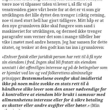
være noe vi tilpasser tiden vi lever i, så får vi på
venstresiden gjøre vårt beste for at det er vi som gir
utviklingen det lille dyttet den trenger i riktig retning,
noe vi med stort hell har gjort tidligere. Mitt håp er at
den nye grunnloven ikke skal fungere som sand i
maskineriet for utviklingen, og dermed ikke trenger
paragrafer som verner det som i mange tilfeller bør
vike i møtet med andre hensyn. Jeg har sansen for dette
sitatet, og tenker at den godt kan tas inn i grunnloven:
«Enhver fysisk eller juridisk person har rett til å få nyte
sin eiendom i fred. Ingen skal bli fratatt sin eiendom
unntatt i det offentliges interesse og på de betingelser som
er hjemlet ved lov og ved folkerettens alminnelige
prinsipper.
Bestemmelsene ovenfor skal imidlertid
ikke på noen måte svekke en stats rett til å
håndheve slike lover som den anser nødvendige for
å kontrollere at eiendom blir brukt i samsvar med
allmennhetens interesse eller for å sikre betaling
av skatter eller andre avgifter eller bøter
.»
(Min