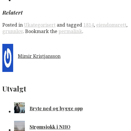
Relatert
Posted in
Ukategorisert
and tagged
1814
,
eiendomsrett
,
grunnlov
. Bookmark the
permalink
.
Mimir Kristjansson
Utvalgt
Bryte ned og bygge opp
Strømsjokk i NHO