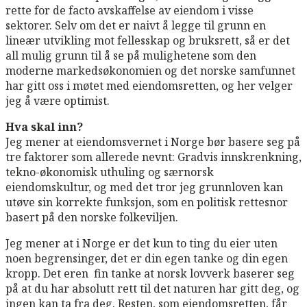
rette for de facto avskaffelse av eiendom i visse
sektorer. Selv om det er naivt å legge til grunn en
lineær utvikling mot fellesskap og bruksrett, så er det
all mulig grunn til å se på mulighetene som den
moderne markedsøkonomien og det norske samfunnet
har gitt oss i møtet med eiendomsretten, og her velger
jeg å være optimist.
Hva skal inn?
Jeg mener at eiendomsvernet i Norge bør basere seg på
tre faktorer som allerede nevnt: Gradvis innskrenkning,
tekno-økonomisk uthuling og særnorsk
eiendomskultur, og med det tror jeg grunnloven kan
utøve sin korrekte funksjon, som en politisk rettesnor
basert på den norske folkeviljen.
Jeg mener at i Norge er det kun to ting du eier uten
noen begrensinger, det er din egen tanke og din egen
kropp. Det eren fin tanke at norsk lovverk baserer seg
på at du har absolutt rett til det naturen har gitt deg, og
ingen kan ta fra deg. Resten, som eiendomsretten, får