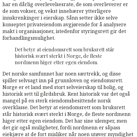
har en dårlig overlevelsesrate, de som overleverer er
de som vokser, og vekst innebærer ytterligere
innskrenkinger i eierskap. Sånn setter ikke selve
konseptet privateiendom avgjørende for å analysere
makt i organisasjoner, istedenfor styringsrett gir det
forhandlingsmulighet.
Det betyr at eiendomsrett som bruksrett står
historisk svært sterkt i Norge, de fleste
nordmenn higer etter egen eiendom.
Det norske samfunnet har noen særtrekk, og disse
spiller selvsagt inn på grunnloven og eiendomsrett.
Norge er et land med stort selveierskap til bolig, og
historisk sett til gårdsbruk. Rent historisk var det også
mangel på en sterk eiendomsbesittende norsk
overklasse. Det betyr at eiendomsrett som bruksrett
står historisk svært sterkt i Norge, de fleste nordmenn
higer etter egen eiendom. Det har sine ulemper, men
det gir også muligheter, fordi nordmenn er såpass
eiekjære at de fort misliker når noen utøver myndighet