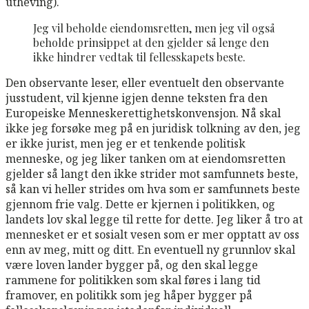
utheving).
Jeg vil beholde eiendomsretten, men jeg vil også
beholde prinsippet at den gjelder så lenge den
ikke hindrer vedtak til fellesskapets beste.
Den observante leser, eller eventuelt den observante
jusstudent, vil kjenne igjen denne teksten fra den
Europeiske Menneskerettighetskonvensjon. Nå skal
ikke jeg forsøke meg på en juridisk tolkning av den, jeg
er ikke jurist, men jeg er et tenkende politisk
menneske, og jeg liker tanken om at eiendomsretten
gjelder så langt den ikke strider mot samfunnets beste,
så kan vi heller strides om hva som er samfunnets beste
gjennom frie valg. Dette er kjernen i politikken, og
landets lov skal legge til rette for dette. Jeg liker å tro at
mennesket er et sosialt vesen som er mer opptatt av oss
enn av meg, mitt og ditt. En eventuell ny grunnlov skal
være loven lander bygger på, og den skal legge
rammene for politikken som skal føres i lang tid
framover, en politikk som jeg håper bygger på