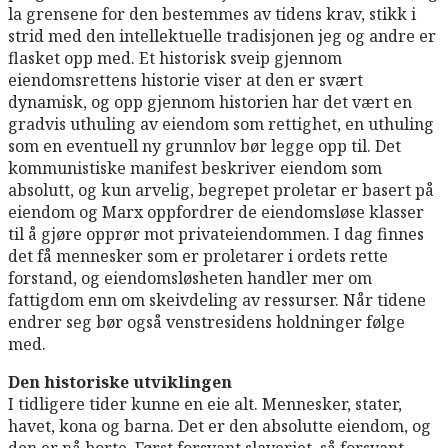
la grensene for den bestemmes av tidens krav, stikk i
strid med den intellektuelle tradisjonen jeg og andre er
flasket opp med. Et historisk sveip gjennom
eiendomsrettens historie viser at den er svært
dynamisk, og opp gjennom historien har det vært en
gradvis uthuling av eiendom som rettighet, en uthuling
som en eventuell ny grunnlov bør legge opp til. Det
kommunistiske manifest beskriver eiendom som
absolutt, og kun arvelig, begrepet proletar er basert på
eiendom og Marx oppfordrer de eiendomsløse klasser
til å gjøre opprør mot privateiendommen. I dag finnes
det få mennesker som er proletarer i ordets rette
forstand, og eiendomsløsheten handler mer om
fattigdom enn om skeivdeling av ressurser. Når tidene
endrer seg bør også venstresidens holdninger følge
med.
Den historiske utviklingen
I tidligere tider kunne en eie alt. Mennesker, stater,
havet, kona og barna. Det er den absolutte eiendom, og
den er nå borte. Først forsvant slaveriet, så forsvant