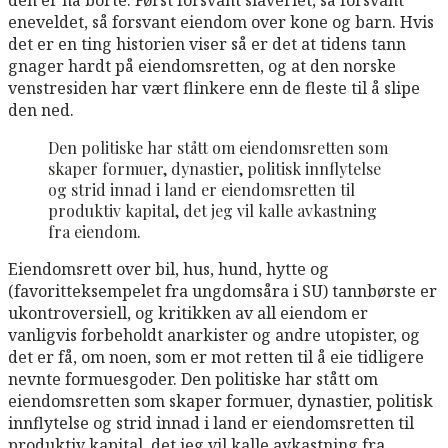
eneveldet, så forsvant eiendom over kone og barn. Hvis
det er en ting historien viser så er det at tidens tann
gnager hardt på eiendomsretten, og at den norske
venstresiden har vært flinkere enn de fleste til å slipe
den ned.
Den politiske har stått om eiendomsretten som
skaper formuer, dynastier, politisk innflytelse
og strid innad i land er eiendomsretten til
produktiv kapital, det jeg vil kalle avkastning
fra eiendom.
Eiendomsrett over bil, hus, hund, hytte og
(favoritteksempelet fra ungdomsåra i SU) tannbørste er
ukontroversiell, og kritikken av all eiendom er
vanligvis forbeholdt anarkister og andre utopister, og
det er få, om noen, som er mot retten til å eie tidligere
nevnte formuesgoder. Den politiske har stått om
eiendomsretten som skaper formuer, dynastier, politisk
innflytelse og strid innad i land er eiendomsretten til
produktiv kapital, det jeg vil kalle avkastning fra