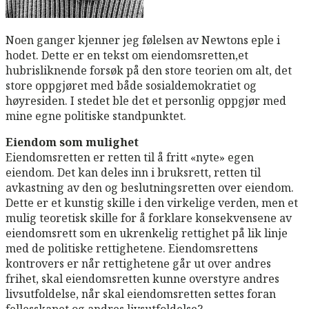
Noen ganger kjenner jeg følelsen av Newtons eple i
hodet. Dette er en tekst om eiendomsretten,et
hubrisliknende forsøk på den store teorien om alt, det
store oppgjøret med både sosialdemokratiet og
høyresiden. I stedet ble det et personlig oppgjør med
mine egne politiske standpunktet.
Eiendom som mulighet
Eiendomsretten er retten til å fritt «nyte» egen
eiendom. Det kan deles inn i bruksrett, retten til
avkastning av den og beslutningsretten over eiendom.
Dette er et kunstig skille i den virkelige verden, men et
mulig teoretisk skille for å forklare konsekvensene av
eiendomsrett som en ukrenkelig rettighet på lik linje
med de politiske rettighetene. Eiendomsrettens
kontrovers er når rettighetene går ut over andres
frihet, skal eiendomsretten kunne overstyre andres
livsutfoldelse, når skal eiendomsretten settes foran
fellesskapet og andres livsutfoldelse?