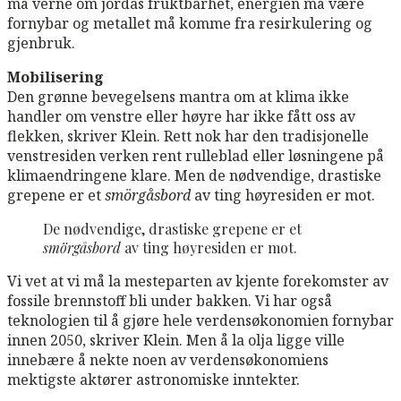
må verne om jordas fruktbarhet, energien må være
fornybar og metallet må komme fra resirkulering og
gjenbruk.
Mobilisering
Den grønne bevegelsens mantra om at klima ikke
handler om venstre eller høyre har ikke fått oss av
flekken, skriver Klein. Rett nok har den tradisjonelle
venstresiden verken rent rulleblad eller løsningene på
klimaendringene klare. Men de nødvendige, drastiske
grepene er et
smörgåsbord
av ting høyresiden er mot.
De nødvendige, drastiske grepene er et
smörgåsbord
av ting høyresiden er mot.
Vi vet at vi må la mesteparten av kjente forekomster av
fossile brennstoff bli under bakken. Vi har også
teknologien til å gjøre hele verdensøkonomien fornybar
innen 2050, skriver Klein. Men å la olja ligge ville
innebære å nekte noen av verdensøkonomiens
mektigste aktører astronomiske inntekter.