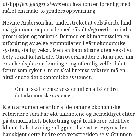
utslipp
fem ganger større
enn hva som er forenlig med
målet om maks to graders oppvarming.
Nevnte Anderson har understreket at velstående land
må gjennom en periode med såkalt
degrowth
– mindre
produksjon og forbruk. Dermed er klimatrusselen en
utfordring av selve grunnpilaren i vårt økonomiske
system, stadig vekst. Men en kapitalisme uten vekst vil
bety sosial katastrofe. Om overskuddene skrumper inn
er arbeidsplasser, lønninger og offentlig velferd det
første som ryker. Om en skal bremse veksten må en
altså endre det økonomiske systemet.
Om en skal bremse veksten må en altså endre
det økonomiske systemet.
Klein argumenterer for at de samme økonomiske
reformene som har økt ulikhetene og bemektiget eliter
på demokratiets bekostning også blokkerer effektive
klimatiltak. Løsningen ligger til venstre. Høyresiden
har skjønt dette bedre enn venstresiden selv. Grunnen