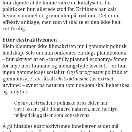
hun skjønte at de kunne være en katalysator for
politikken hun allerede stod for. Kritikere har kalt
henne vannmelon: grønn utenpå, rød inni. Det er en
effektiv anklage, men som vi skal se er den ikke helt
rettferdig.
Etter ekstraktivismen
Klein klemmer ikke klimakrisen inn i gammelt politisk
landskap. Selv om hun omfavner en slags planøkonomi
– hun skriver at en «carefully planned economy» åpner
for mye mer humane og meningsfylte levesett – er hun
ingen gammeldags sosialist. Også progressiv politikk er
gjennomsyret av såkalt
ekstraktivisme
(av
extract
,
utvinne) – synet på naturen som noe som skal beherskes
og utnyttes.
Også venstresidens politiske prosjekter har
vært basert på å dominere naturen, med heftige
miljøødeleggelser som konsekvens.
Å gå hinsides ekstraktivismen innebærer at det må