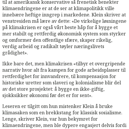
til at amerikansk konservative så frenetisk benekter
klimaendringene er at de ser at klimapolitikk ville
innebære heftige inngrep i markedene. Klein skriver at
venstresiden må lære av dette: «De virkelige løsningene
på klimakrisen er også vårt beste håp for å bygge et
mer stabilt og rettferdig økonomisk system som styrker
og omformer den offentlige sfære, skaper rikelig,
verdig arbeid og radikalt tøyler næringslivets
grådighet».
Ikke bare det, men klimakrisen «tilbyr et overgripende
narrativ hvor alt fra kampen for gode arbeidsplasser til
rettferdighet for innvandrere, til kompensasjon for
historiske uretter som slaveri og kolonialisme blir del
av det store prosjektet: å bygge en ikke-giftig,
sjokksikker økonomi før det er for sent».
Leseren er tilgitt om hun mistenker Klein å bruke
klimasaken som en brekkstang for klassisk sosialisme.
Lenge, skriver Klein, var hun bekymret for
klimaendringene, men ble dypere engasjert delvis fordi