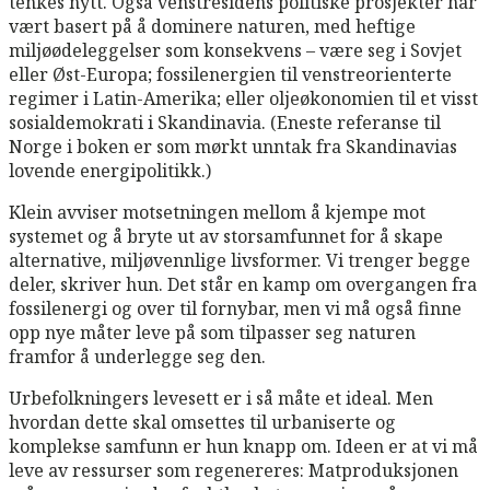
tenkes nytt. Også venstresidens politiske prosjekter har
vært basert på å dominere naturen, med heftige
miljøødeleggelser som konsekvens – være seg i Sovjet
eller Øst-Europa; fossilenergien til venstreorienterte
regimer i Latin-Amerika; eller oljeøkonomien til et visst
sosialdemokrati i Skandinavia. (Eneste referanse til
Norge i boken er som mørkt unntak fra Skandinavias
lovende energipolitikk.)
Klein avviser motsetningen mellom å kjempe mot
systemet og å bryte ut av storsamfunnet for å skape
alternative, miljøvennlige livsformer. Vi trenger begge
deler, skriver hun. Det står en kamp om overgangen fra
fossilenergi og over til fornybar, men vi må også finne
opp nye måter leve på som tilpasser seg naturen
framfor å underlegge seg den.
Urbefolkningers levesett er i så måte et ideal. Men
hvordan dette skal omsettes til urbaniserte og
komplekse samfunn er hun knapp om. Ideen er at vi må
leve av ressurser som regenereres: Matproduksjonen