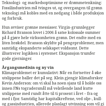
Teknologi- og markedsoptimisme er drømmetenkning:
Fossilindustrien må tvinges ut, og overgangen til grønn
teknologi må kobles med en nedgang i både produksjon
og forbruk.
Hun avviser grønne messiaser. Virgin-grunnlegger
Richard Branson lovet i 2006 å satse kolossale summer
på å gjøre hele virksomheten grønn. Det endte med en
liten brøkdel. Branson skyldte på pengeproblemer, men
samtidig ekspanderte selskapet voldsomt. Dette
illustrerer logikken i systemet: Ekspansjon trumfer
gode gjerninger.
Årgangsmedisin og ny vin
Klimaproblemet er kumulativt: Når en fortsetter å øke
utslippene baller det på seg. Klein gjengir klimaforsker
Kevin Anderson: om vi skal ha noen sjans til å holde oss
innen FNs togradersmål må velstående land kutte
utslippene med rundt åtte til ti prosent i året – fra og
med i fjor. Samtidig har kapitalkreftene, ved olje-, kull-
og gassindustrien, allerede planlagt utvinning som vil gi