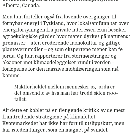
Alberta, Canada.
Men hun forteller også fra lovende overganger til
fornybar energi i Tyskland, hvor lokalsamfunn tar over
energiforsyningen fra private interesser. Hun besøker
agroøkologiske gårder hvor maten dyrkes på naturens i
premisser – uten eroderende monokultur og giftige
plantevernmidler – og som ekspertene mener kan fø
jorda. Og hun rapporterer fra stormønstringer og
aksjoner mot klimaødeleggelser rundt i verden –
forløperne for den massive mobiliseringen som må
komme.
Maktforholdet mellom mennesker og jorda er
det omvendte av hva man har trodd siden 1700-
tallet.
Alt dette er koblet på en flengende kritikk av de mest
framtredende strategiene på klimafeltet.
Kvotemarkedet har ikke har ført til utslippskutt, men
har isteden fungert som en magnet på svindel.