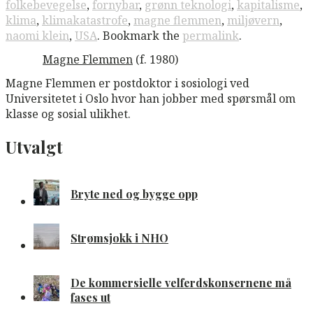
folkebevegelse
,
fornybar
,
grønn teknologi
,
kapitalisme
,
klima
,
klimakatastrofe
,
magne flemmen
,
miljøvern
,
naomi klein
,
USA
. Bookmark the
permalink
.
Magne Flemmen
(f. 1980)
Magne Flemmen er postdoktor i sosiologi ved
Universitetet i Oslo hvor han jobber med spørsmål om
klasse og sosial ulikhet.
Utvalgt
Bryte ned og bygge opp
Strømsjokk i NHO
De kommersielle velferdskonsernene må
fases ut