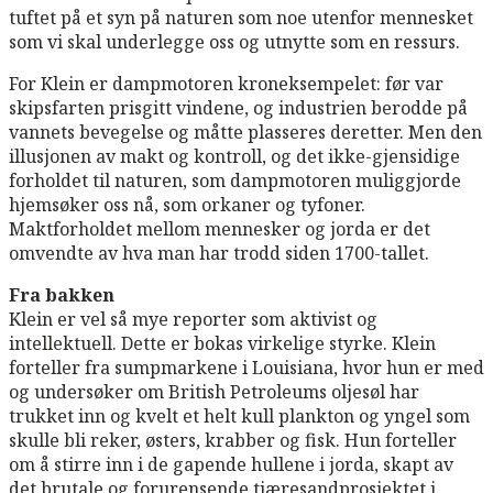
tuftet på et syn på naturen som noe utenfor mennesket
som vi skal underlegge oss og utnytte som en ressurs.
For Klein er dampmotoren kroneksempelet: før var
skipsfarten prisgitt vindene, og industrien berodde på
vannets bevegelse og måtte plasseres deretter. Men den
illusjonen av makt og kontroll, og det ikke-gjensidige
forholdet til naturen, som dampmotoren muliggjorde
hjemsøker oss nå, som orkaner og tyfoner.
Maktforholdet mellom mennesker og jorda er det
omvendte av hva man har trodd siden 1700-tallet.
Fra bakken
Klein er vel så mye reporter som aktivist og
intellektuell. Dette er bokas virkelige styrke. Klein
forteller fra sumpmarkene i Louisiana, hvor hun er med
og undersøker om British Petroleums oljesøl har
trukket inn og kvelt et helt kull plankton og yngel som
skulle bli reker, østers, krabber og fisk. Hun forteller
om å stirre inn i de gapende hullene i jorda, skapt av
det brutale og forurensende tjæresandprosjektet i