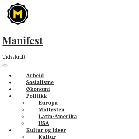
Skip
to
content
Manifest
Tidsskrift
Main
navigation
Menu
Arbeid
Sosialisme
Økonomi
Politikk
Europa
Midtøsten
Latin-Amerika
USA
Kultur og Ideer
Kultur