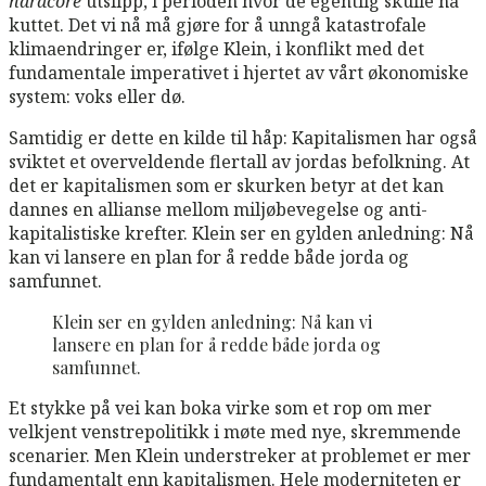
hardcore
utslipp, i perioden hvor de egentlig skulle ha
kuttet. Det vi nå må gjøre for å unngå katastrofale
klimaendringer er, ifølge Klein, i konflikt med det
fundamentale imperativet i hjertet av vårt økonomiske
system: voks eller dø.
Samtidig er dette en kilde til håp: Kapitalismen har også
sviktet et overveldende flertall av jordas befolkning. At
det er kapitalismen som er skurken betyr at det kan
dannes en allianse mellom miljøbevegelse og anti-
kapitalistiske krefter. Klein ser en gylden anledning: Nå
kan vi lansere en plan for å redde både jorda og
samfunnet.
Klein ser en gylden anledning: Nå kan vi
lansere en plan for å redde både jorda og
samfunnet.
Et stykke på vei kan boka virke som et rop om mer
velkjent venstrepolitikk i møte med nye, skremmende
scenarier. Men Klein understreker at problemet er mer
fundamentalt enn kapitalismen. Hele moderniteten er