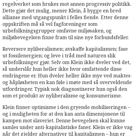
regelverket som brukes mot annen progressiv politikk.
Dette gjør det mulig, mener Klein, å bygge en bred
allianse med utgangspunkt i felles fiende. Etter denne
oppskriften må så vel fagforeninger som
urbefolkningsgrupper omfavne miljøsaken, og
miljøbevegelsen finne fram til sine nye forbundsfeller.
Reversere nyliberalismen; avskaffe kapitalismen; fase
ut fossilenergien; og leve i tråd med naturen slik
urbefolkninger gjør. Selv om Klein ikke dveler ved det,
så underslår hun heller ikke hvor omfattende disse
endringene er. Hun dveler heller ikke mye ved maktes-
og håpløsheten en kan føle i møte med så overveldende
utfordringer. Typisk nok diagnostiserer hun også den
som et produkt av nyliberalisme og konsumerisme.
Klein finner optimisme i den gryende mobiliseringen –
og i muligheten for at den kan anta dimensjonene til
kampen mot slaveriet. Denne bevegelsen skal kunne
samles under anti-kapitalistiske faner. Klein er ikke vag
når det gjelder alternativer til kapitalismen – hun er