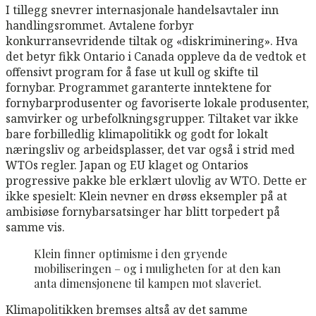
I tillegg snevrer internasjonale handelsavtaler inn
handlingsrommet. Avtalene forbyr
konkurransevridende tiltak og «diskriminering». Hva
det betyr fikk Ontario i Canada oppleve da de vedtok et
offensivt program for å fase ut kull og skifte til
fornybar. Programmet garanterte inntektene for
fornybarprodusenter og favoriserte lokale produsenter,
samvirker og urbefolkningsgrupper. Tiltaket var ikke
bare forbilledlig klimapolitikk og godt for lokalt
næringsliv og arbeidsplasser, det var også i strid med
WTOs regler. Japan og EU klaget og Ontarios
progressive pakke ble erklært ulovlig av WTO. Dette er
ikke spesielt: Klein nevner en drøss eksempler på at
ambisiøse fornybarsatsinger har blitt torpedert på
samme vis.
Klein finner optimisme i den gryende
mobiliseringen – og i muligheten for at den kan
anta dimensjonene til kampen mot slaveriet.
Klimapolitikken bremses altså av det samme