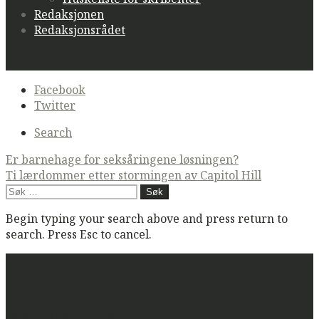
Redaksjonen
Redaksjonsrådet
Secondary
Facebook
navigation
Twitter
Search
Post
Er barnehage for seksåringene løsningen?
Ti lærdommer etter stormingen av Capitol Hill
navigation
Søk
etter:
Begin typing your search above and press return to
search. Press Esc to cancel.
Manifest Tidsskrift