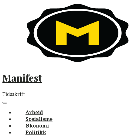
Skip
to
content
Manifest
Tidsskrift
Main
navigation
Menu
Arbeid
Sosialisme
Økonomi
Politikk