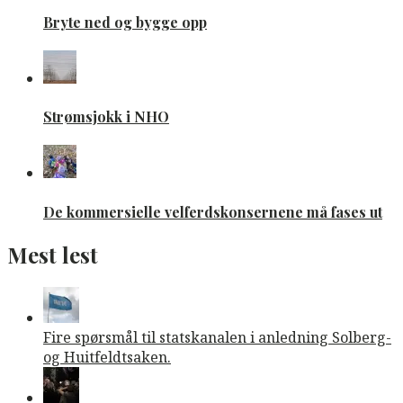
Bryte ned og bygge opp
Strømsjokk i NHO
De kommersielle velferdskonsernene må fases ut
Mest lest
Fire spørsmål til statskanalen i anledning Solberg-
og Huitfeldtsaken.