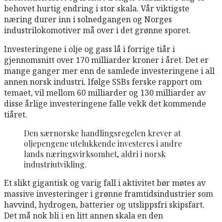
behovet hurtig endring i stor skala. Vår viktigste
næring durer inn i solnedgangen og Norges
industrilokomotiver må over i det grønne sporet.
Investeringene i olje og gass lå i forrige tiår i
gjennomsnitt over 170 milliarder kroner i året. Det er
mange ganger mer enn de samlede investeringene i all
annen norsk industri. Ifølge SSBs ferske rapport om
temaet, vil mellom 60 milliarder og 130 milliarder av
disse årlige investeringene falle vekk det kommende
tiåret.
Den særnorske handlingsregelen krever at
oljepengene utelukkende investeres i andre
lands næringsvirksomhet, aldri i norsk
industriutvikling.
Et slikt gigantisk og varig fall i aktivitet bør møtes av
massive investeringer i grønne framtidsindustrier som
havvind, hydrogen, batterier og utslippsfri skipsfart.
Det må nok bli i en litt annen skala en den