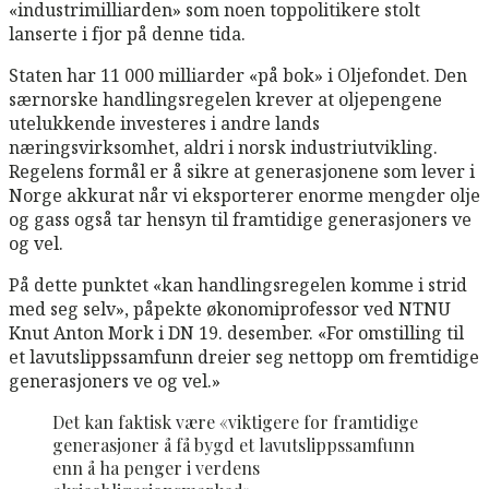
«industrimilliarden» som noen toppolitikere stolt
lanserte i fjor på denne tida.
Staten har 11 000 milliarder «på bok» i Oljefondet. Den
særnorske handlingsregelen krever at oljepengene
utelukkende investeres i andre lands
næringsvirksomhet, aldri i norsk industriutvikling.
Regelens formål er å sikre at generasjonene som lever i
Norge akkurat når vi eksporterer enorme mengder olje
og gass også tar hensyn til framtidige generasjoners ve
og vel.
På dette punktet «kan handlingsregelen komme i strid
med seg selv», påpekte økonomiprofessor ved NTNU
Knut Anton Mork i DN 19. desember. «For omstilling til
et lavutslippssamfunn dreier seg nettopp om fremtidige
generasjoners ve og vel.»
Det kan faktisk være «viktigere for framtidige
generasjoner å få bygd et lavutslippssamfunn
enn å ha penger i verdens