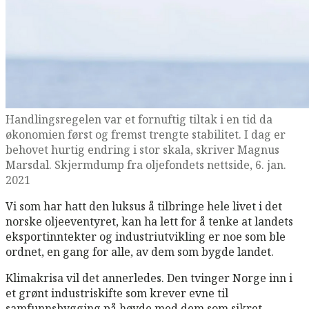
Handlingsregelen var et fornuftig tiltak i en tid da
økonomien først og fremst trengte stabilitet. I dag er
behovet hurtig endring i stor skala, skriver Magnus
Marsdal. Skjermdump fra oljefondets nettside, 6. jan.
2021
Vi som har hatt den luksus å tilbringe hele livet i det
norske oljeeventyret, kan ha lett for å tenke at landets
eksportinntekter og industriutvikling er noe som ble
ordnet, en gang for alle, av dem som bygde landet.
Klimakrisa vil det annerledes. Den tvinger Norge inn i
et grønt industriskifte som krever evne til
samfunnsbygging på høyde med dem som sikret