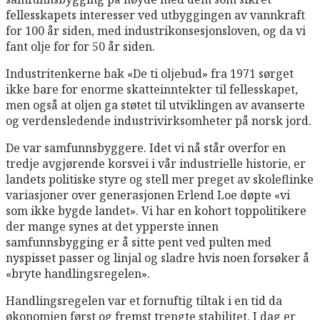
fellesskapets interesser ved utbyggingen av vannkraft
for 100 år siden, med industrikonsesjonsloven, og da vi
fant olje for for 50 år siden.
Industritenkerne bak «De ti oljebud» fra 1971 sørget
ikke bare for enorme skatteinntekter til fellesskapet,
men også at oljen ga støtet til utviklingen av avanserte
og verdensledende industrivirksomheter på norsk jord.
De var samfunnsbyggere. Idet vi nå står overfor en
tredje avgjørende korsvei i vår industrielle historie, er
landets politiske styre og stell mer preget av skoleflinke
variasjoner over generasjonen Erlend Loe døpte «vi
som ikke bygde landet». Vi har en kohort toppolitikere
der mange synes at det ypperste innen
samfunnsbygging er å sitte pent ved pulten med
nyspisset passer og linjal og sladre hvis noen forsøker å
«bryte handlingsregelen».
Handlingsregelen var et fornuftig tiltak i en tid da
økonomien først og fremst trengte stabilitet. I dag er