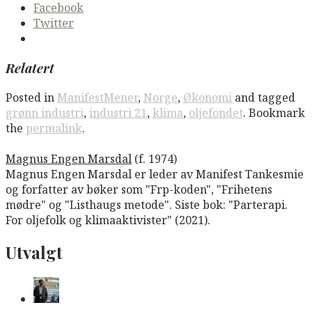
Facebook
Twitter
Relatert
Posted in
ManifestMener
,
Norge
,
Økonomi
and tagged
grønn industri
,
industri 21
,
klima
,
oljefondet
. Bookmark
the
permalink
.
Magnus Engen Marsdal
(f. 1974)
Magnus Engen Marsdal er leder av Manifest Tankesmie
og forfatter av bøker som "Frp-koden", "Frihetens
mødre" og "Listhaugs metode". Siste bok: "Parterapi.
For oljefolk og klimaaktivister" (2021).
Utvalgt