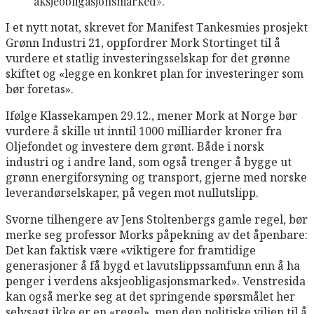
aksjeobligasjonsmarked».
I et nytt notat, skrevet for Manifest Tankesmies prosjekt
Grønn Industri 21, oppfordrer Mork Stortinget til å
vurdere et statlig investeringsselskap for det grønne
skiftet og «legge en konkret plan for investeringer som
bør foretas».
Ifølge Klassekampen 29.12., mener Mork at Norge bør
vurdere å skille ut inntil 1000 milliarder kroner fra
Oljefondet og investere dem grønt. Både i norsk
industri og i andre land, som også trenger å bygge ut
grønn energiforsyning og transport, gjerne med norske
leverandørselskaper, på vegen mot nullutslipp.
Svorne tilhengere av Jens Stoltenbergs gamle regel, bør
merke seg professor Morks påpekning av det åpenbare:
Det kan faktisk være «viktigere for framtidige
generasjoner å få bygd et lavutslippssamfunn enn å ha
penger i verdens aksjeobligasjonsmarked». Venstresida
kan også merke seg at det springende spørsmålet her
selvsagt ikke er en «regel», men den politiske viljen til å