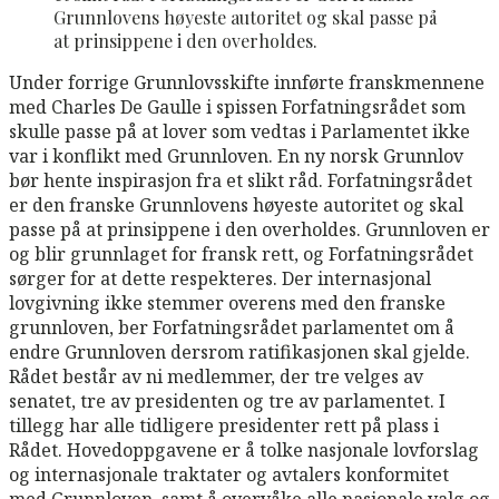
Grunnlovens høyeste autoritet og skal passe på
at prinsippene i den overholdes.
Under forrige Grunnlovsskifte innførte franskmennene
med Charles De Gaulle i spissen Forfatningsrådet som
skulle passe på at lover som vedtas i Parlamentet ikke
var i konflikt med Grunnloven. En ny norsk Grunnlov
bør hente inspirasjon fra et slikt råd. Forfatningsrådet
er den franske Grunnlovens høyeste autoritet og skal
passe på at prinsippene i den overholdes. Grunnloven er
og blir grunnlaget for fransk rett, og Forfatningsrådet
sørger for at dette respekteres. Der internasjonal
lovgivning ikke stemmer overens med den franske
grunnloven, ber Forfatningsrådet parlamentet om å
endre Grunnloven dersrom ratifikasjonen skal gjelde.
Rådet består av ni medlemmer, der tre velges av
senatet, tre av presidenten og tre av parlamentet. I
tillegg har alle tidligere presidenter rett på plass i
Rådet. Hovedoppgavene er å tolke nasjonale lovforslag
og internasjonale traktater og avtalers konformitet
med Grunnloven, samt å overvåke alle nasjonale valg og