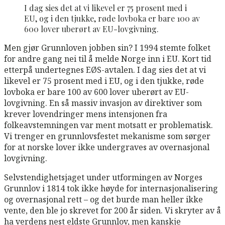
I dag sies det at vi likevel er 75 prosent med i
EU, og i den tjukke, røde lovboka er bare 100 av
600 lover uberørt av EU-lovgivning.
Men gjør Grunnloven jobben sin? I 1994 stemte folket
for andre gang nei til å melde Norge inn i EU. Kort tid
etterpå undertegnes EØS-avtalen. I dag sies det at vi
likevel er 75 prosent med i EU, og i den tjukke, røde
lovboka er bare 100 av 600 lover uberørt av EU-
lovgivning. En så massiv invasjon av direktiver som
krever lovendringer mens intensjonen fra
folkeavstemningen var ment motsatt er problematisk.
Vi trenger en grunnlovsfestet mekanisme som sørger
for at norske lover ikke undergraves av overnasjonal
lovgivning.
Selvstendighetsjaget under utformingen av Norges
Grunnlov i 1814 tok ikke høyde for internasjonalisering
og overnasjonal rett – og det burde man heller ikke
vente, den ble jo skrevet for 200 år siden. Vi skryter av å
ha verdens nest eldste Grunnlov, men kanskje