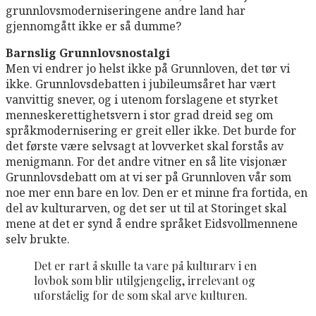
grunnlovsmoderniseringene andre land har
gjennomgått ikke er så dumme?
Barnslig Grunnlovsnostalgi
Men vi endrer jo helst ikke på Grunnloven, det tør vi
ikke. Grunnlovsdebatten i jubileumsåret har vært
vanvittig snever, og i utenom forslagene et styrket
menneskerettighetsvern i stor grad dreid seg om
språkmodernisering er greit eller ikke. Det burde for
det første være selvsagt at lovverket skal forstås av
menigmann. For det andre vitner en så lite visjonær
Grunnlovsdebatt om at vi ser på Grunnloven vår som
noe mer enn bare en lov. Den er et minne fra fortida, en
del av kulturarven, og det ser ut til at Storinget skal
mene at det er synd å endre språket Eidsvollmennene
selv brukte.
Det er rart å skulle ta vare på kulturarv i en
lovbok som blir utilgjengelig, irrelevant og
uforståelig for de som skal arve kulturen.