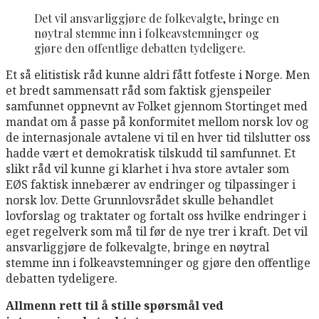
Det vil ansvarliggjøre de folkevalgte, bringe en
nøytral stemme inn i folkeavstemninger og
gjøre den offentlige debatten tydeligere.
Et så elitistisk råd kunne aldri fått fotfeste i Norge. Men
et bredt sammensatt råd som faktisk gjenspeiler
samfunnet oppnevnt av Folket gjennom Stortinget med
mandat om å passe på konformitet mellom norsk lov og
de internasjonale avtalene vi til en hver tid tilslutter oss
hadde vært et demokratisk tilskudd til samfunnet. Et
slikt råd vil kunne gi klarhet i hva store avtaler som
EØS faktisk innebærer av endringer og tilpassinger i
norsk lov. Dette Grunnlovsrådet skulle behandlet
lovforslag og traktater og fortalt oss hvilke endringer i
eget regelverk som må til før de nye trer i kraft. Det vil
ansvarliggjøre de folkevalgte, bringe en nøytral
stemme inn i folkeavstemninger og gjøre den offentlige
debatten tydeligere.
Allmenn rett til å stille spørsmål ved