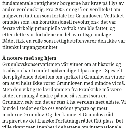
fundamentale rettigheter borgerne har krav på i lys av
andre verdenskrig. Fra 2005 er også en verditekst om
miljøvern tatt inn som fortale for Grunnloven. Vedtaket
omtales som «en konstitusjonell revolusjon»: det var
første virkelig prinsipielle vedtak som ble fattet, og
etter dette var fortalene en del av rettsgrunnlaget.
Rådet fikk en rolle som rettighetsforsvarer den ikke var
tiltenkt i utgangspunktet.
Å notere med seg hjem
Grunnlovskonservatismen vår vitner om at historie og
tradisjon har trumfet nødvendige tilpassinger. Spesielt
den pågående debatten om språket i Grunnloven vitner
om at vi helst ikke rører Grunnloven med mindre vi må.
Men den viktigste lærdommen fra Frankrike må være
at det er mulig å endre på noe så seriøst som en
Grunnlov, selv om det er stas å ha verdens nest eldste. Vi
burde i stedet ønske oss verdens yngste og mest
moderne Grunnlov. Og der kunne et Grunnlovsråd
inspirert av det franske Forfatningsrådet fått plass. Det
ville skapt mer åpenhet i debattene om internasjonale