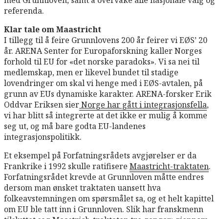
referenda.
Klar tale om Maastricht
I tillegg til å feire Grunnlovens 200 år feirer vi EØS’ 20
år. ARENA Senter for Europaforskning kaller Norges
forhold til EU for «det norske paradoks». Vi sa nei til
medlemskap, men er likevel bundet til stadige
lovendringer om skal vi henge med i EØS-avtalen, på
grunn av EUs dynamiske karakter. ARENA-forsker Erik
Oddvar Eriksen sier
Norge har gått i integrasjonsfella
,
vi har blitt så integrerte at det ikke er mulig å komme
seg ut, og må bare godta EU-landenes
integrasjonspolitikk.
Et eksempel på Forfatningsrådets avgjørelser er da
Frankrike i 1992 skulle ratifisere
Maastricht-traktaten
.
Forfatningsrådet krevde at Grunnloven måtte endres
dersom man ønsket traktaten uansett hva
folkeavstemningen om spørsmålet sa, og et helt kapittel
om EU ble tatt inn i Grunnloven. Slik har franskmenn