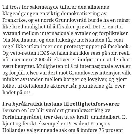
Til tross for saksmengde tilfører den allmenne
klageadgangen en viktig demokratisering av
Frankrike, og et norsk Grunnlovsråd burde ha en minst
like bred mulighet til å få saker prøvd. Det er en stor
avstand mellom internasjonale avtaler og forpliktelser
Ola Nordmann, og den folkelige motstanden får som
regel ikke utløp i mer enn protestgrupper på facebook.
Og veto-retten i EØS-avtalen kan ikke sees på som reell
når nærmere 2000 direktiver er innført uten at den har
vært benyttet. Muligheten til å få internasjonale avtaler
og forpliktelser vurdert mot Grunnlovens intensjon ville
minket avstanden mellom borger og lovgiver, og gjort
folket til deltakende aktører når politikerne går over
hodet på oss.
Fra byråkratisk instans til rettighetsforsvarer
Dersom en lov blir vurdert grunnlovsstridig av
Forfatningsrådet, trer den ut av kraft umiddelbart. Et
kjent og ferskt eksempel er President François
Hollandes valgvinnende sak om å innføre 75 prosent