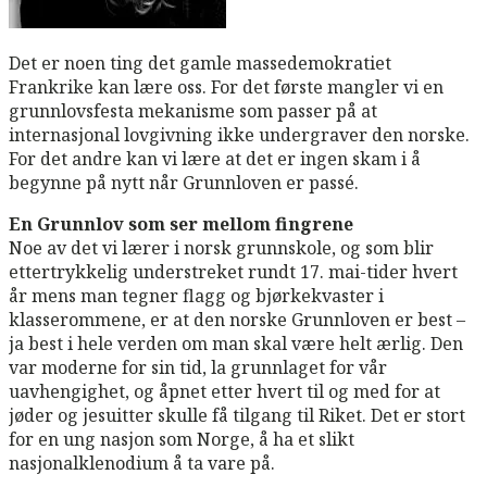
Det er noen ting det gamle massedemokratiet
Frankrike kan lære oss. For det første mangler vi en
grunnlovsfesta mekanisme som passer på at
internasjonal lovgivning ikke undergraver den norske.
For det andre kan vi lære at det er ingen skam i å
begynne på nytt når Grunnloven er passé.
En Grunnlov som ser mellom fingrene
Noe av det vi lærer i norsk grunnskole, og som blir
ettertrykkelig understreket rundt 17. mai-tider hvert
år mens man tegner flagg og bjørkekvaster i
klasserommene, er at den norske Grunnloven er best –
ja best i hele verden om man skal være helt ærlig. Den
var moderne for sin tid, la grunnlaget for vår
uavhengighet, og åpnet etter hvert til og med for at
jøder og jesuitter skulle få tilgang til Riket. Det er stort
for en ung nasjon som Norge, å ha et slikt
nasjonalklenodium å ta vare på.