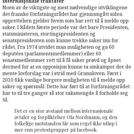
internasjonale traktater
Noen av de viktigste og mest nødvendige utviklingene
det franske Forfatningsrådet har gjennomgått siden
opprettelsen gjelder hvem som har rett til å melde opp
saker. I Rådets første periode var det bare Presidenten,
statsministeren, stortingspresidenten og
senatspresidenten som kunne trekke saker inn for
rådet. Fra 1974 utvidet man muligheten og ga 60
deputées (parlamentsmedlemmer) eller 60
senatsmedlemmer rett til å få saker prøvd og åpnet
dermed for at en opposisjon kunne ta omkamper der de
mente lovforslag var i strid med Grunnloven. Først i
2010 fikk vanlige borgere muligheten til å melde opp
saker og spørsmål. Dette har ført til at Forfatningsrådet
har to til tre ganger så stor saksmengde å forholde seg
til.
Det er en stor avstand mellom internasjonale
avtaler og forpliktelser Ola Nordmann, og den
folkelige motstanden får som regel ikke utløp i
mer enn protestgrupper på facebook.