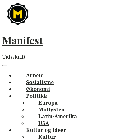
Skip
to
content
Manifest
Tidsskrift
Main
navigation
Menu
Arbeid
Sosialisme
Økonomi
Politikk
Europa
Midtøsten
Latin-Amerika
USA
Kultur og Ideer
Kultur