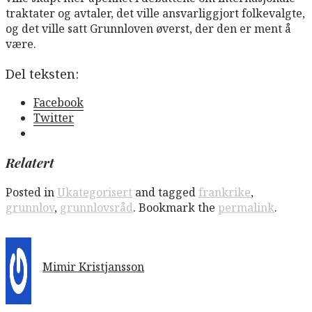
traktater og avtaler, det ville ansvarliggjort folkevalgte,
og det ville satt Grunnloven øverst, der den er ment å
være.
Del teksten:
Facebook
Twitter
Relatert
Posted in
Ukategorisert
and tagged
frankrike
,
grunnlov
,
grunnlovsråd
. Bookmark the
permalink
.
Mimir Kristjansson