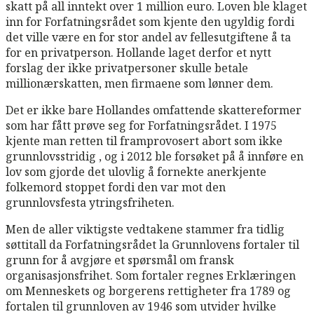
skatt på all inntekt over 1 million euro. Loven ble klaget
inn for Forfatningsrådet som kjente den ugyldig fordi
det ville være en for stor andel av fellesutgiftene å ta
for en privatperson. Hollande laget derfor et nytt
forslag der ikke privatpersoner skulle betale
millionærskatten, men firmaene som lønner dem.
Det er ikke bare Hollandes omfattende skattereformer
som har fått prøve seg for Forfatningsrådet. I 1975
kjente man retten til framprovosert abort som ikke
grunnlovsstridig , og i 2012 ble forsøket på å innføre en
lov som gjorde det ulovlig å fornekte anerkjente
folkemord stoppet fordi den var mot den
grunnlovsfesta ytringsfriheten.
Men de aller viktigste vedtakene stammer fra tidlig
søttitall da Forfatningsrådet la Grunnlovens fortaler til
grunn for å avgjøre et spørsmål om fransk
organisasjonsfrihet. Som fortaler regnes Erklæringen
om Menneskets og borgerens rettigheter fra 1789 og
fortalen til grunnloven av 1946 som utvider hvilke