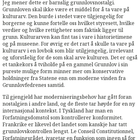
Jeg mener dette er barnslig grunnlovsnostalgi.
Grunnloven skal ikke være et middel for å ta vare på
kulturarv. Den burde i stedet være tilgjengelig for
borgerne og kunne fortelle oss hvilket styresett, hvilke
verdier og hvilke rettigheter som faktisk ligger til
grunn. Kulturarven kan fint tas i vare i historietimene
og på museene. For øvrig er det rart å skulle ta vare på
kulturarv i en lovbok som blir utilgjengelig, irrelevant
og uforståelig for de som skal arve kulturen. Det er også
et tankekors å tviholde på en gammel Grunnlov i sin
pureste mulige form minner mer om konservative
holdninger fra Statene enn om moderne vinden fra
Grunnlovfedrenes samtid.
Til gjengjeld har moderniseringsbehov har gått foran
nostalgien i andre land, og de fleste tar høyde for en ny
internasjonal kontekst. I Tyskland har man en
Forfatningsdomstol som kontrollerer konformitet.
Frankrike er likevel det landet som kanskje har tatt
grunnlovskontrollen lengst. Le Conseil Constitutionnel,
Forfatningsrådet, ivaretar en funksjon som ingen så for