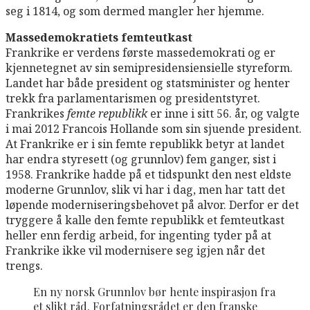
seg i 1814, og som dermed mangler her hjemme.
Massedemokratiets femteutkast
Frankrike er verdens første massedemokrati og er
kjennetegnet av sin semipresidensiensielle styreform.
Landet har både president og statsminister og henter
trekk fra parlamentarismen og presidentstyret.
Frankrikes
femte republikk
er inne i sitt 56. år, og valgte
i mai 2012 Francois Hollande som sin sjuende president.
At Frankrike er i sin femte republikk betyr at landet
har endra styresett (og grunnlov) fem ganger, sist i
1958. Frankrike hadde på et tidspunkt den nest eldste
moderne Grunnlov, slik vi har i dag, men har tatt det
løpende moderniseringsbehovet på alvor. Derfor er det
tryggere å kalle den femte republikk et femteutkast
heller enn ferdig arbeid, for ingenting tyder på at
Frankrike ikke vil modernisere seg igjen når det
trengs.
En ny norsk Grunnlov bør hente inspirasjon fra
et slikt råd. Forfatningsrådet er den franske