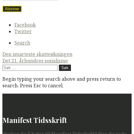
Secondary
Facebook
navigation
Twitter
Search
Post
Den smarteste skatteøkningen
Det 21. århundres sosialisme
navigation
Søk
etter:
Begin typing your search above and press return to
search. Press Esc to cancel.
Manifest Tidsskrift