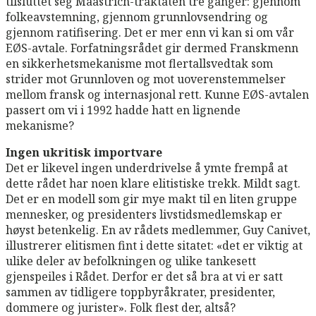
tilsluttet seg Maastrich-traktaten tre ganger: gjennom
folkeavstemning, gjennom grunnlovsendring og
gjennom ratifisering. Det er mer enn vi kan si om vår
EØS-avtale. Forfatningsrådet gir dermed Franskmenn
en sikkerhetsmekanisme mot flertallsvedtak som
strider mot Grunnloven og mot uoverenstemmelser
mellom fransk og internasjonal rett. Kunne EØS-avtalen
passert om vi i 1992 hadde hatt en lignende
mekanisme?
Ingen ukritisk importvare
Det er likevel ingen underdrivelse å ymte frempå at
dette rådet har noen klare elitistiske trekk. Mildt sagt.
Det er en modell som gir mye makt til en liten gruppe
mennesker, og presidenters livstidsmedlemskap er
høyst betenkelig. En av rådets medlemmer, Guy Canivet,
illustrerer elitismen fint i dette sitatet: «det er viktig at
ulike deler av befolkningen og ulike tankesett
gjenspeiles i Rådet. Derfor er det så bra at vi er satt
sammen av tidligere toppbyråkrater, presidenter,
dommere og jurister». Folk flest der, altså?