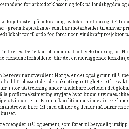
kostnadene for arbeiderklassen og folk på landsbygden og 
ke kapitalister på bekostning av lokalsamfunn og det finne
 er «grønn kapitalisme» som bør motarbeides til enhver pri
 Rødt lokalt tar til orde for, fordi noen vindkraftprosjekte
ktrifiseres. Dette kan bli en industriell vekstnæring for 
e eiendomsforholdene, blir det en nærliggende konklusjon a
om berører naturverdier i Norge, er det også grunn til å spø
fte blitt plassert der demokrati og rettigheter står svakt
itium i stor utstrekning under uholdbare forhold i det globa
ot å la profittmaksimering avgjøre hvor litium utvinnes, ik
ge utvinner jern i Kiruna, kan litium utvinnes i disse lande
e bensindrevne biler 1:1 med elbiler og derfor må bilismen
busser.
ore mengder stål og sement, som fører til betydelig utslip