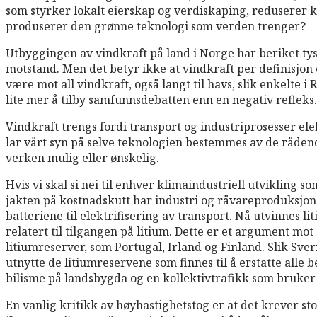
som styrker lokalt eierskap og verdiskaping, reduserer 
produserer den grønne teknologi som verden trenger?
Utbyggingen av vindkraft på land i Norge har beriket tys
motstand. Men det betyr ikke at vindkraft per definisjon
være mot all vindkraft, også langt til havs, slik enkelte i
lite mer å tilby samfunnsdebatten enn en negativ refleks.
Vindkraft trengs fordi transport og industriprosesser ele
lar vårt syn på selve teknologien bestemmes av de rådend
verken mulig eller ønskelig.
Hvis vi skal si nei til enhver klimaindustriell utvikling s
jakten på kostnadskutt har industri og råvareproduksjon o
batteriene til elektrifisering av transport. Nå utvinnes l
relatert til tilgangen på litium. Dette er et argument m
litiumreserver, som Portugal, Irland og Finland. Slik Sveri
utnytte de litiumreservene som finnes til å erstatte all
bilisme på landsbygda og en kollektivtrafikk som bruker 
En vanlig kritikk av høyhastighetstog er at det krever st