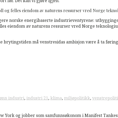
t før. Det kan vi gjøre igjen.
oll og felles eiendom av naturens ressurser vred Norge teknol
dligere norske energibaserte industrieventyrene: utbyggin
 felles eiendom av naturens ressurser vred Norge teknologi
ne brytingstiden må venstresidas ambisjon være å ta føringe
ønn industri
,
industri 21
,
klima
,
miljøpolitikk
,
venstrepolit
ew York og jobber som samfunnsøkonom i Manifest Tankes