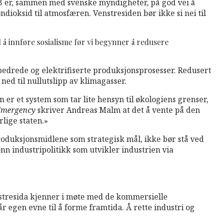
SAB er, sammen med svenske myndigheter, på god vei å
dioksid til atmosfæren. Venstresiden bør ikke si nei til
il å innføre sosialisme før vi begynner å redusere
edrede og elektrifiserte produksjonsprosesser. Redusert
ned til nullutslipp av klimagasser.
en er et system som tar lite hensyn til økologiens grenser,
 Emergency
skriver Andreas Malm at det å vente på den
rlige staten.»
roduksjonsmidlene som strategisk mål, ikke bør stå ved
nn industripolitikk som utvikler industrien via
nstresida kjenner i møte med de kommersielle
r egen evne til å forme framtida. Å rette industri og