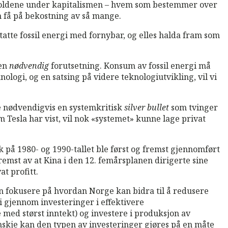
orholdene under kapitalismen – hvem som bestemmer over
 få på bekostning av så mange.
tatte fossil energi med fornybar, og elles halda fram som
 en
nødvendig
forutsetning. Konsum av fossil energi må
logi, og en satsing på videre teknologiutvikling, vil vi
e nødvendigvis en systemkritisk
silver bullet
som tvinger
 Tesla har vist, vil nok «systemet» kunne lage privat
 på 1980- og 1990-tallet ble først og fremst gjennomført
fremst av at Kina i den 12. femårsplanen dirigerte sine
at profitt.
n fokusere på hvordan Norge kan bidra til å redusere
 gjennom investeringer i effektivere
 med størst inntekt) og investere i produksjon av
anskje kan den typen av investeringer gjøres på en måte