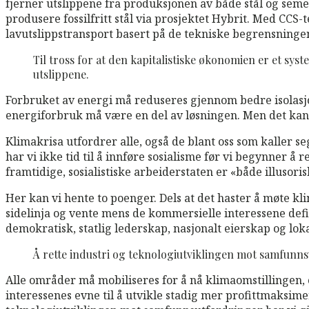
fjerner utslippene fra produksjonen av både stål og sem
produsere fossilfritt stål via prosjektet Hybrit. Med CCS
lavutslippstransport basert på de tekniske begrensningene
Til tross for at den kapitalistiske økonomien er et syst
utslippene.
Forbruket av energi må reduseres gjennom bedre isolasjo
energiforbruk må være en del av løsningen. Men det kan ik
Klimakrisa utfordrer alle, også de blant oss som kaller seg
har vi ikke tid til å innføre sosialisme før vi begynner å 
framtidige, sosialistiske arbeiderstaten er «både illusori
Her kan vi hente to poenger. Dels at det haster å møte k
sidelinja og vente mens de kommersielle interessene defin
demokratisk, statlig lederskap, nasjonalt eierskap og loka
Å rette industri og teknologiutviklingen mot samfunnsut
Alle områder må mobiliseres for å nå klimaomstillingen,
interessenes evne til å utvikle stadig mer profittmaksime