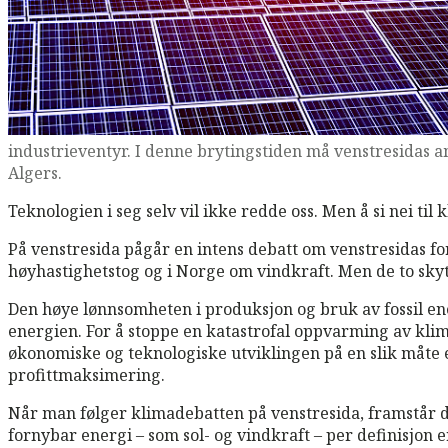
industrieventyr. I denne brytingstiden må venstresidas a
Algers.
Teknologien i seg selv vil ikke redde oss. Men å si nei ti
På venstresida pågår en intens debatt om venstresidas for
høyhastighetstog og i Norge om vindkraft. Men de to sky
Den høye lønnsomheten i produksjon og bruk av fossil ene
energien. For å stoppe en katastrofal oppvarming av klim
økonomiske og teknologiske utviklingen på en slik måte er
profittmaksimering.
Når man følger klimadebatten på venstresida, framstår de
fornybar energi – som sol- og vindkraft – per definisjon 