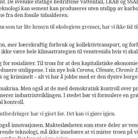
ent. De svenske statlige bedriftene Vattenfall, LKAB og S
-teknologi kan sement kan produseres uten utslipp av karbon
 fra den fossile tidsalderen.
em som tar lite hensyn til økologiens grenser, har vi ikke tid t
n, mer bærekraftig forbruk og kollektivtransport, og forb
ke være hele klimastrategien til venstresida hvis vi skal 
 for sosialister. Til tross for at den kapitalistiske økonomi
redusere utslippene. I sin nye bok
Corona, Climate, Chronic
sk og kriminelt – alt vi har å jobbe med er den dystre borge
limakrisa. Men også at de med demokratisk kontroll over p
erer industriutviklingen. I stedet bør vi formulere en grø
l kontroll.
fordringer har vi gjort før. Det kan vi gjøre igjen.
 også innovasjonen. Maktesløsheten som store deler av ve
rende teknologi, må ikke innebære at vi mister troen på vå