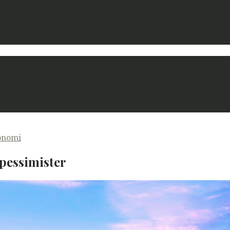
onomi
pessimister