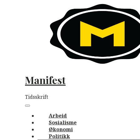
Skip
to
content
Manifest
Tidsskrift
Main
navigation
Menu
Arbeid
Sosialisme
Økonomi
Politikk