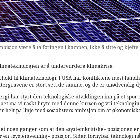
mbisjon være å ta føringen i kampen, ikke å sitte og kjeft
l klimateknologien er å undervurdere klimakrisa.
hold til klimateknologi. I USA har konfliktene mest handle
ttergravene er stort sett de samme, og de er unødvendig d
rgi har styrt den teknologiske utviklingen inn på et spor 
aet må vi raskt bryte med denne kursen og vri teknologiutv
 helt på linje med sosialisters ambisjon om at økonomiske 
t noen ganger som at den «systemkritiske» posisjonen er å
er en «systemvennlig» posisjon. Siden fornybar teknologi n