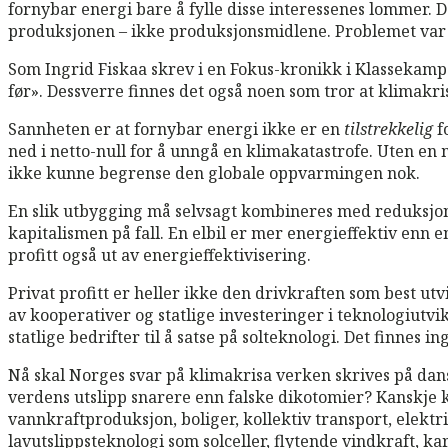
fornybar energi bare å fylle disse interessenes lommer.
produksjonen – ikke produksjonsmidlene. Problemet var 
Som Ingrid Fiskaa skrev i en Fokus-kronikk i Klassekampen
før». Dessverre finnes det også noen som tror at klimakr
Sannheten er at fornybar energi ikke er en
tilstrekkelig
f
ned i netto-null for å unngå en klimakatastrofe. Uten en 
ikke kunne begrense den globale oppvarmingen nok.
En slik utbygging må selvsagt kombineres med reduksjon
kapitalismen på fall. En elbil er mer energieffektiv enn
profitt også ut av energieffektivisering.
Privat profitt er heller ikke den drivkraften som best ut
av kooperativer og statlige investeringer i teknologiutvik
statlige bedrifter til å satse på solteknologi. Det finnes 
Nå skal Norges svar på klimakrisa verken skrives på dan
verdens utslipp snarere enn falske dikotomier? Kanskje 
vannkraftproduksjon, boliger, kollektiv transport, elekt
lavutslippsteknologi som solceller, flytende vindkraft, 