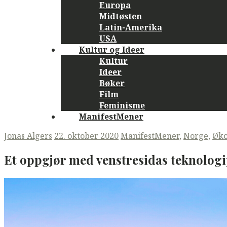
Europa
Midtøsten
Latin-Amerika
USA
Kultur og Ideer
Kultur
Ideer
Bøker
Film
Feminisme
ManifestMener
Jonas Algers
22. oktober 2020
ManifestMener
,
Norge
,
Øk
Et oppgjør med venstresidas teknologi