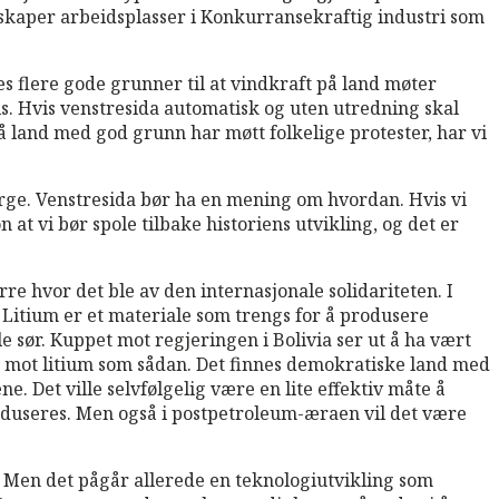
skaper arbeidsplasser i Konkurransekraftig industri som
s flere gode grunner til at vindkraft på land møter
s. Hvis venstresida automatisk og uten utredning skal
r på land med god grunn har møtt folkelige protester, har vi
Norge. Venstresida bør ha en mening om hvordan. Hvis vi
t vi bør spole tilbake historiens utvikling, og det er
rre hvor det ble av den internasjonale solidariteten. I
. Litium er et materiale som trengs for å produsere
le sør. Kuppet mot regjeringen i Bolivia ser ut å ha vært
ke mot litium som sådan. Det finnes demokratiske land med
ne. Det ville selvfølgelig være en lite effektiv måte å
 reduseres. Men også i postpetroleum-æraen vil det være
p. Men det pågår allerede en teknologiutvikling som