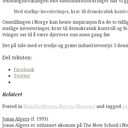
teknologiutviklingen mot samfunnsutfordringer har vi gjor
Med statlige investeringer, krav til demokratisk kontr
Omstillingen i Norge kan hente inspirasjon fra de to ti
statlige investeringer, krav til demokratisk kontroll og
tvinger oss til å være djervere enn noen gang før.
Det på tide med et tredje og grønt industrieventyr. I den
Del teksten:
Facebook
Twitter
Relatert
Posted in
ManifestMener
,
Norge
,
Økonomi
and tagged
gr
Jonas Algers
(f. 1993)
Jonas Algers er utdannet økonom på The New School i N