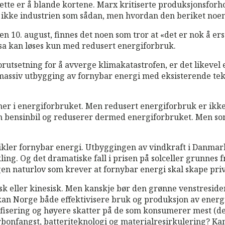
 Dette er å blande kortene. Marx kritiserte produksjonsf
ikke industrien som sådan, men hvordan den beriket noen
 10. august, finnes det noen som tror at «det er nok å ers
isa kan løses kun med redusert energiforbruk.
orutsetning for å avverge klimakatastrofen, er det likevel
massiv utbygging av fornybar energi med eksisterende tekno
er i energiforbruket. Men redusert energiforbruk er ikk
 en bensinbil og reduserer dermed energiforbruket. Men som
vikler fornybar energi. Utbyggingen av vindkraft i Danmark
ling. Og det dramatiske fall i prisen på solceller grunnes 
ingen naturlov som krever at fornybar energi skal skape priv
sk eller kinesisk. Men kanskje bør den grønne venstreside
kan Norge både effektivisere bruk og produksjon av energi
rifisering og høyere skatter på de som konsumerer mest (de
karbonfangst, batteriteknologi og materialresirkulering? K