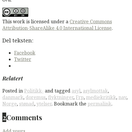
This work is licensed under a
Creative Commons
Attribution-ShareAlike 4.0 International License
.
Del teksten:
Facebook
Twitter
Relatert
Posted in
Politikk-
and tagged
asyl
,
asylmottak
,
danmark
,
doremus
,
flyktninger
,
Frp
,
mediekritikk
,
nav
,
Norge
,
stønad
,
ytelser
. Bookmark the
permalink
.
2
Comments
Add yours