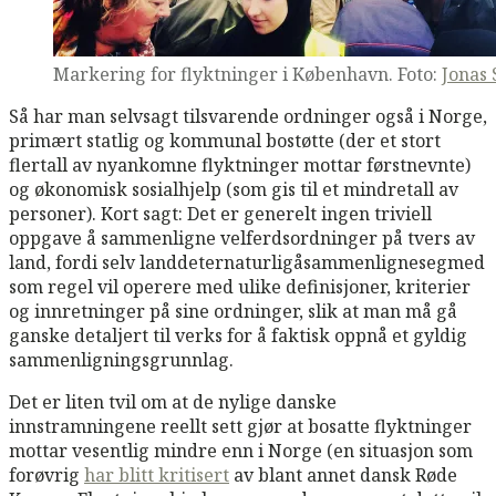
Markering for flyktninger i København. Foto:
Jonas
Så har man selvsagt tilsvarende ordninger også i Norge,
primært statlig og kommunal bostøtte (der et stort
flertall av nyankomne flyktninger mottar førstnevnte)
og økonomisk sosialhjelp (som gis til et mindretall av
personer). Kort sagt: Det er generelt ingen triviell
oppgave å sammenligne velferdsordninger på tvers av
land, fordi selv landdeternaturligåsammenlignesegmed
som regel vil operere med ulike definisjoner, kriterier
og innretninger på sine ordninger, slik at man må gå
ganske detaljert til verks for å faktisk oppnå et gyldig
sammenligningsgrunnlag.
Det er liten tvil om at de nylige danske
innstramningene reellt sett gjør at bosatte flyktninger
mottar vesentlig mindre enn i Norge (en situasjon som
forøvrig
har blitt kritisert
av blant annet dansk Røde