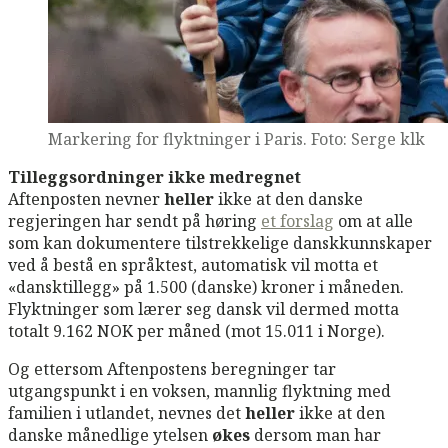
Markering for flyktninger i Paris. Foto: Serge klk
Tilleggsordninger ikke medregnet
Aftenposten nevner
heller
ikke at den danske
regjeringen har sendt på høring
et forslag
om at alle
som kan dokumentere tilstrekkelige danskkunnskaper
ved å bestå en språktest, automatisk vil motta et
«dansktillegg» på 1.500 (danske) kroner i måneden.
Flyktninger som lærer seg dansk vil dermed motta
totalt 9.162 NOK per måned (mot 15.011 i Norge).
Og ettersom Aftenpostens beregninger tar
utgangspunkt i en voksen, mannlig flyktning med
familien i utlandet, nevnes det
heller
ikke at den
danske månedlige ytelsen
økes
dersom man har