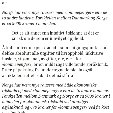
at:
Norge har vært mye rausere med «lommepenger» enn de
to andre landene. Forskjellen mellom Danmark og Norge
er ca 9000 kroner i måneden.
Det er alt annet enn intuitivt å skjønne at det er
snakk om de som er innvilget opphold.
Å kalle introduksjonsstønad – som i utgangspunkt skal
dekke absolutt alle utgifter til livsopphold, inklusive
husleie, strøm, mat, avgifter, etc, etc – for
«
lommepenger»
, er en mildt sagt villedende språkbruk.
Etter
påpekning
fra undertegnede ble da også
artikkelen rettet, slik at det nå står at:
Norge har vært mye rausere med både økonomiske
tilskudd og med «lommepenger» enn de to andre landene.
Forskjellen mellom Danmark og Norge er ca 9000 kroner i
måneden for økonomisk tilskudd ved innvilget
asylsøknad, og 670 kroner for «lommepenger» ved fri kost
i asylmottak.