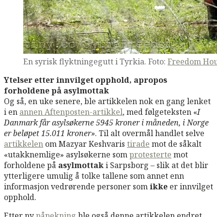
En syrisk flyktningegutt i Tyrkia. Foto:
Freedom Ho
Ytelser etter innvilget opphold, apropos
forholdene på asylmottak
Og så, en uke senere, ble artikkelen nok en gang lenket
i en
annen Aftenposten-artikkel
, med følgeteksten «
I
Danmark får asylsøkerne 5945 kroner i måneden, i Norge
er beløpet 15.011 kroner»
. Til alt overmål handlet selve
artikkelen
om Mazyar Keshvaris
tirade
mot de såkalt
«utakknemlige» asylsøkerne som
protesterte
mot
forholdene på
asylmottak
i Sarpsborg – slik at det blir
ytterligere umulig å tolke tallene som annet enn
informasjon vedrørende personer som
ikke
er innvilget
opphold.
Etter ny
påpekning
ble også denne artikkelen endret,