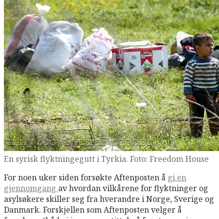
En syrisk flyktningegutt i Tyrkia. Foto: Freedom House
For noen uker siden forsøkte Aftenposten å
gi en
gjennomgang
av hvordan vilkårene for flyktninger og
asylsøkere skiller seg fra hverandre i Norge, Sverige og
Danmark. Forskjellen som Aftenposten velger å