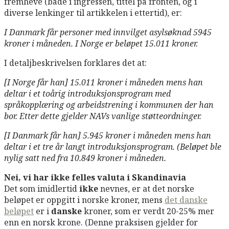
fremheve (både i ingressen, tittel på fronten, og i
diverse lenkinger til artikkelen i ettertid), er:
I Danmark får personer med innvilget asylsøknad 5945
kroner i måneden. I Norge er beløpet 15.011 kroner.
I detaljbeskrivelsen forklares det at:
[I Norge får han] 15.011 kroner i måneden mens han
deltar i et toårig introduksjonsprogram med
språkopplæring og arbeidstrening i kommunen der han
bor. Etter dette gjelder NAVs vanlige støtteordninger.
[I Danmark får han] 5.945 kroner i måneden mens han
deltar i et tre år langt introduksjonsprogram. (Beløpet ble
nylig satt ned fra 10.849 kroner i måneden.
Nei, vi har ikke felles valuta i Skandinavia
Det som imidlertid
ikke
nevnes, er at det norske
beløpet er oppgitt i norske kroner, mens
det danske
beløpet
er i
danske
kroner, som er verdt 20-25% mer
enn en norsk krone. (Denne praksisen gjelder for