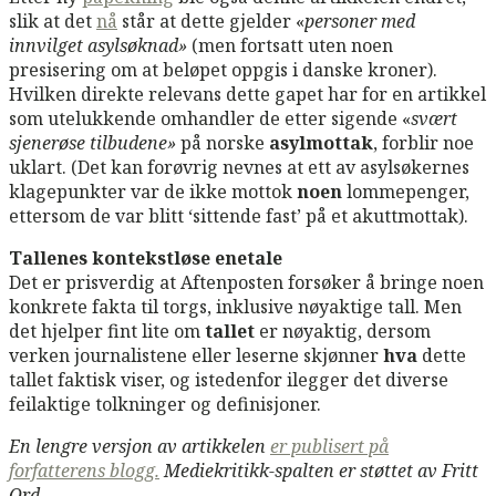
slik at det
nå
står at dette gjelder «
personer med
innvilget asylsøknad»
(men fortsatt uten noen
presisering om at beløpet oppgis i danske kroner).
Hvilken direkte relevans dette gapet har for en artikkel
som utelukkende omhandler de etter sigende «
svært
sjenerøse tilbudene»
på norske
asylmottak
, forblir noe
uklart. (Det kan forøvrig nevnes at ett av asylsøkernes
klagepunkter var de ikke mottok
noen
lommepenger,
ettersom de var blitt ‘sittende fast’ på et akuttmottak).
Tallenes kontekstløse enetale
Det er prisverdig at Aftenposten forsøker å bringe noen
konkrete fakta til torgs, inklusive nøyaktige tall. Men
det hjelper fint lite om
tallet
er nøyaktig, dersom
verken journalistene eller leserne skjønner
hva
dette
tallet faktisk viser, og istedenfor ilegger det diverse
feilaktige tolkninger og definisjoner.
En lengre versjon av artikkelen
er publisert på
forfatterens blogg.
Mediekritikk-spalten er støttet av Fritt
Ord.