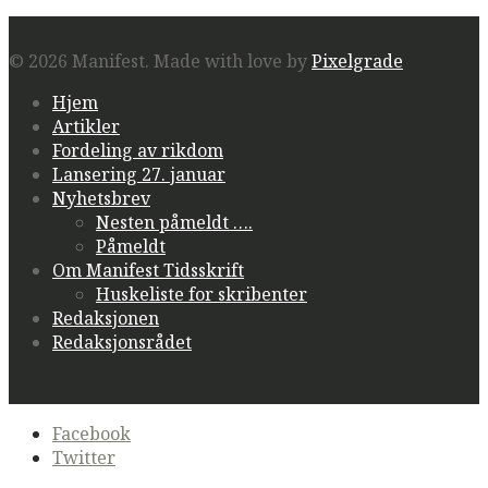
© 2026 Manifest.
Made with love by
Pixelgrade
Hjem
Artikler
Fordeling av rikdom
Lansering 27. januar
Nyhetsbrev
Nesten påmeldt ….
Påmeldt
Om Manifest Tidsskrift
Huskeliste for skribenter
Redaksjonen
Redaksjonsrådet
Secondary
Facebook
navigation
Twitter