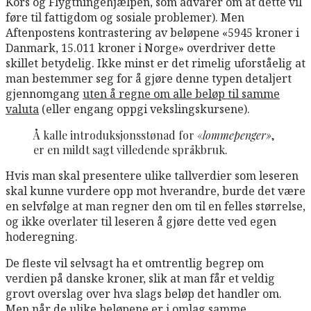
Kors og Flygtningehjælpen, som advarer om at dette vil
føre til fattigdom og sosiale problemer). Men
Aftenpostens kontrastering av beløpene «5945 kroner i
Danmark, 15.011 kroner i Norge» overdriver dette
skillet betydelig. Ikke minst er det rimelig uforståelig at
man bestemmer seg for å gjøre denne typen detaljert
gjennomgang
uten å regne om alle beløp til samme
valuta
(eller engang oppgi vekslingskursene).
Å kalle introduksjonsstønad for «
lommepenger»
,
er en mildt sagt villedende språkbruk.
Hvis man skal presentere ulike tallverdier som leseren
skal kunne vurdere opp mot hverandre, burde det være
en selvfølge at man regner den om til en felles størrelse,
og ikke overlater til leseren å gjøre dette ved egen
hoderegning.
De fleste vil selvsagt ha et omtrentlig begrep om
verdien på danske kroner, slik at man får et veldig
grovt overslag over hva slags beløp det handler om.
Men når de ulike beløpene er i omlag samme