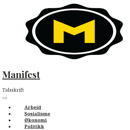
Skip
to
content
Manifest
Tidsskrift
Main
navigation
Menu
Arbeid
Sosialisme
Økonomi
Politikk