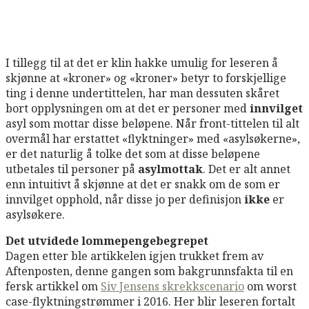
​I tillegg til at det er klin hakke umulig for leseren å
skjønne at «kroner» og «kroner» betyr to forskjellige
ting i denne undertittelen, har man dessuten skåret
bort opplysningen om at det er personer med
innvilget
asyl som mottar disse beløpene. Når front-tittelen til alt
overmål har erstattet «flyktninger» med «asylsøkerne»,
er det naturlig å tolke det som at disse beløpene
utbetales til personer på
asylmottak
. Det er alt annet
enn intuitivt å skjønne at det er snakk om de som er
innvilget opphold, når disse jo per definisjon
ikke
er
asylsøkere.
Det utvidede lommepengebegrepet
Dagen etter ble artikkelen igjen trukket frem av
Aftenposten, denne gangen som bakgrunnsfakta til en
fersk artikkel om
Siv Jensens skrekkscenario
om worst
case-flyktningstrømmer i 2016. Her blir leseren fortalt