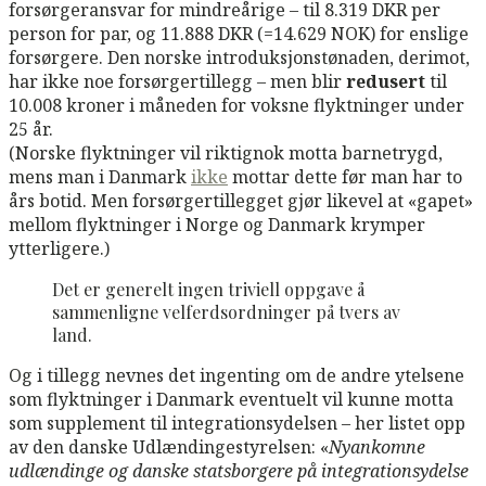
forsørgeransvar for mindreårige – til 8.319 DKR per
person for par, og 11.888 DKR (=14.629 NOK) for enslige
forsørgere. Den norske introduksjonstønaden, derimot,
har ikke noe forsørgertillegg – men blir
redusert
til
10.008 kroner i måneden for voksne flyktninger under
25 år.
(Norske flyktninger vil riktignok motta barnetrygd,
mens man i Danmark
ikke
mottar dette før man har to
års botid. Men forsørgertillegget gjør likevel at «gapet»
mellom flyktninger i Norge og Danmark krymper
ytterligere.)
Det er generelt ingen triviell oppgave å
sammenligne velferdsordninger på tvers av
land.
Og i tillegg nevnes det ingenting om de andre ytelsene
som flyktninger i Danmark eventuelt vil kunne motta
som supplement til integrationsydelsen – her listet opp
av den danske Udlændingestyrelsen: «
Nyankomne
udlændinge og danske statsborgere på integrationsydelse