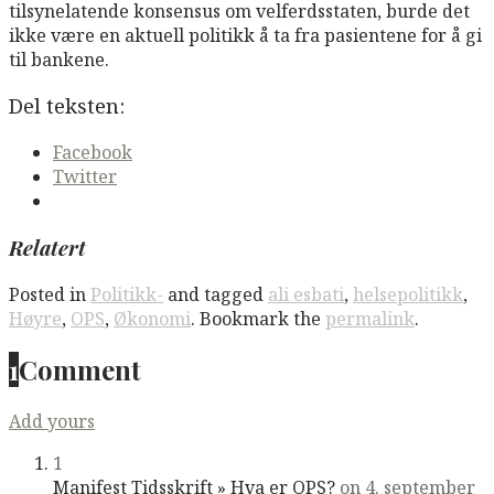
tilsynelatende konsensus om velferdsstaten, burde det
ikke være en aktuell politikk å ta fra pasientene for å gi
til bankene.
Del teksten:
Facebook
Twitter
Relatert
Posted in
Politikk-
and tagged
ali esbati
,
helsepolitikk
,
Høyre
,
OPS
,
Økonomi
. Bookmark the
permalink
.
1
Comment
Add yours
1
Manifest Tidsskrift » Hva er OPS?
on 4. september