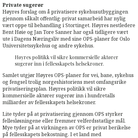
Private sugerør
Høyres forslag om å privatisere sykehusutbyggingen
gjennom såkalt offentlig-privat samarbeid har nylig
vært oppe til behandling i Stortinget. Høyres nestledere
Bent Høie og Jan Tore Sanner har også tidligere vært
ute i Dagens Næringsliv med sine OPS-planer for Oslo
Universitetssykehus og andre sykehus.
Høyres politikk vil sikre kommersielle aktører
sugerør inn i fellesskapets helsekroner.
Samlet utgjør Høyres OPS-planer for vei, bane, sykehus
og fengsel trolig norgeshistoriens mest omfangsrike
privatiseringsplan. Høyres politikk vil sikre
kommersielle aktører sugerør inn i hundretalls
milliarder av fellesskapets helsekroner.
Lite tyder på at privatisering gjennom OPS styrker
fellesløsningene eller fremmer velferdsstatlige mål.
Mye tyder på at virkningen av OPS er privat berikelse
på fellesskapets bekostning. I et land med