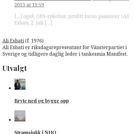
2013 at 11:59
[…] også: OPS-sykehus: profitt foran pasienter (Ali
Esbati, 2. juli […]
Ali Esbati
(f. 1976)
Ali Esbati er riksdagsrepresentant for Vänsterpartiet i
Sverige og tidligere daglig leder i tankesmia Manifest.
Utvalgt
Bryte ned og bygge opp
Strømsjokk i NHO