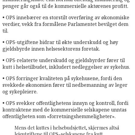
penger går også til de kommersielle aktørenes profitt.
•
OPS innebærer en storstilt overføring av økonomiske
verdier, vekk fra formålene Parlamentet bevilget dem
til.
•
OPS-utgiftene bidrar til økte underskudd og høy
gjeldsbyrde innen helsesektorens foretak.
•
OPS-relaterte underskudd og gjeldsbyrder fører til
kutt i helsetilbudet, inkludert nedleggelser av sykehus.
•
OPS forringer kvaliteten på sykehusene, fordi den
svekkede økonomien fører til nedbemanning av leger
og sykepleiere.
•
OPS svekker offentlighetens innsyn og kontroll, fordi
kontraktene med de kommersielle selskapene unntas
offentligheten som «forretningshemmeligheter».
Mens det kuttes i helsebudsjettet, skjermes altså
leieutgiftene til OPS-selskapene fra kutt.