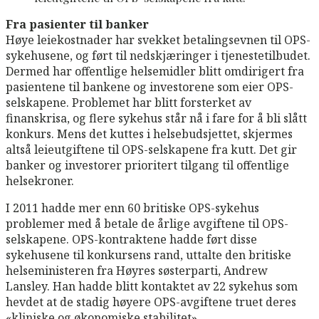
Fra pasienter til banker
Høye leiekostnader har svekket betalingsevnen til OPS-
sykehusene, og ført til nedskjæringer i tjenestetilbudet.
Dermed har offentlige helsemidler blitt omdirigert fra
pasientene til bankene og investorene som eier OPS-
selskapene. Problemet har blitt forsterket av
finanskrisa, og flere sykehus står nå i fare for å bli slått
konkurs. Mens det kuttes i helsebudsjettet, skjermes
altså leieutgiftene til OPS-selskapene fra kutt. Det gir
banker og investorer prioritert tilgang til offentlige
helsekroner.
I 2011 hadde mer enn 60 britiske OPS-sykehus
problemer med å betale de årlige avgiftene til OPS-
selskapene. OPS-kontraktene hadde ført disse
sykehusene til konkursens rand, uttalte den britiske
helseministeren fra Høyres søsterparti, Andrew
Lansley. Han hadde blitt kontaktet av 22 sykehus som
hevdet at de stadig høyere OPS-avgiftene truet deres
«kliniske og økonomiske stabilitet».