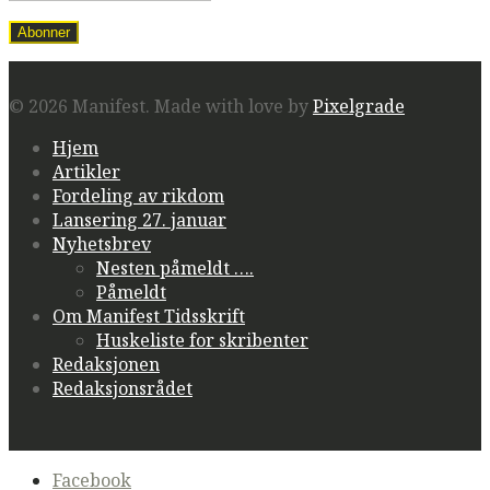
© 2026 Manifest.
Made with love by
Pixelgrade
Hjem
Artikler
Fordeling av rikdom
Lansering 27. januar
Nyhetsbrev
Nesten påmeldt ….
Påmeldt
Om Manifest Tidsskrift
Huskeliste for skribenter
Redaksjonen
Redaksjonsrådet
Secondary
Facebook