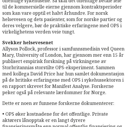
offentlige sykehusene. Så skal det offentlige betale leie
til de kommersielle eierne gjennom kontraktsperioder
som kan vare opptil et halvt århundre. For norsk
helsevesen og dets pasienter, som for norske partier og
deres velgere, bør de praktiske erfaringene med OPS i
virkelighetens verden veie tungt.
Svekker helsevesenet
Allyson Pollock, professor i samfunnsmedisin ved Queen
Mary, University of London, har gjennom mer enn 15 år
publisert empirisk forskning på virkningene av
Storbritannias storstilte OPS-eksperiment. Sammen
med kollega David Price har hun samlet dokumentasjon
på de britiske erfaringene med OPS i sykehussektoren i
en rapport skrevet for Manifest Analyse. Forskerne
peker også på relevante lærdommer for Norge.
Dette er noen av funnene forskerne dokumenterer:
•
OPS øker kostnadene for det offentlige. Private
aktørers lånopptak er en langt dyrere
finansieringsmåte enn normal offentlig finansiering og