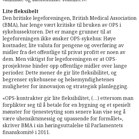
Lite fleksibelt
Den britiske legeforeningen, British Medical Association
(BMA), har lenge vært kritiske til bruken av OPS i
sykehussektoren. Det er mange grunner til at
legeforeningen ikke ønsker OPS-sykehus: Høye
kostnader, lite valuta for pengene og overføring av
midler fra det offentlige til privat profitt er noen av
dem. Men viktigst for legeforeningen er at OPS-
prosjektene binder opp offentlige midler over lange
perioder. Dette mener de gir lite fleksibilitet, og
begrenser sykehusene og helsemyndighetenes
muligheter for innovasjon og strategisk planlegging.
«OPS-kontrakter gir lite fleksibilitet, (…) ettersom man
forplikter seg til å betale for en bygning og et spesielt
mønster for tjenesteyting som senere kan vise seg å
være uhensiktsmessig og upassende for formålet»,
skriver BMA i sin høringsuttalelse til Parlamentets
finanskomité i 2011.