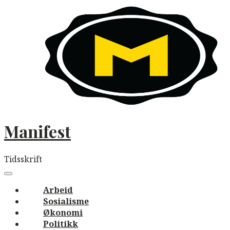
Skip
to
content
Manifest
Tidsskrift
Main
navigation
Menu
Arbeid
Sosialisme
Økonomi
Politikk