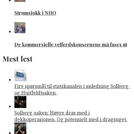
Strømsjokk i NHO
De kommersielle velferdskonsernene må fases ut
Mest lest
Fire spørsmål til statskanalen i anledning Solberg-
og Huitfeldtsaken.
Solberg-saken: Høyre dras med i
dekkoperasjonen. Og potensielt med i dragsuget.