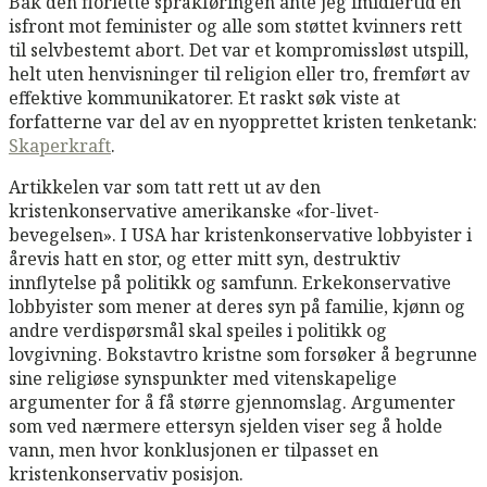
Bak den florlette språkføringen ante jeg imidlertid en
isfront mot feminister og alle som støttet kvinners rett
til selvbestemt abort. Det var et kompromissløst utspill,
helt uten henvisninger til religion eller tro, fremført av
effektive kommunikatorer. Et raskt søk viste at
forfatterne var del av en nyopprettet kristen tenketank:
Skaperkraft
.
Artikkelen var som tatt rett ut av den
kristenkonservative amerikanske «for-livet-
bevegelsen». I USA har kristenkonservative lobbyister i
årevis hatt en stor, og etter mitt syn, destruktiv
innflytelse på politikk og samfunn. Erkekonservative
lobbyister som mener at deres syn på familie, kjønn og
andre verdispørsmål skal speiles i politikk og
lovgivning. Bokstavtro kristne som forsøker å begrunne
sine religiøse synspunkter med vitenskapelige
argumenter for å få større gjennomslag. Argumenter
som ved nærmere ettersyn sjelden viser seg å holde
vann, men hvor konklusjonen er tilpasset en
kristenkonservativ posisjon.