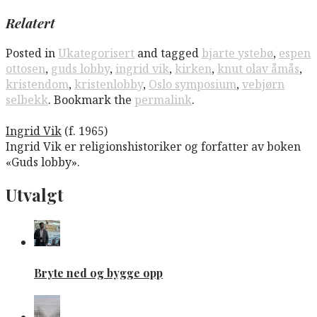
Relatert
Posted in
Ukategorisert
and tagged
bjarte ystebø
,
espen
ottosen
,
guds lobby
,
ingrid vik
,
kirken
,
knut olav åmås
,
kristendom
,
kristenlobby
,
Oslo symposium
,
vebjørn
selbekk
. Bookmark the
permalink
.
Ingrid Vik
(f. 1965)
Ingrid Vik er religionshistoriker og forfatter av boken
«Guds lobby».
Utvalgt
Bryte ned og bygge opp