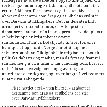
forlengelse av disse debattene oppsto diskusjoner om
sorteringssamfunn og kritiske innspill mot homofiles
rett til å få barn. Flere hevdet også – uten blygsel – at
abort er det samme som drap og at Bibelens ord står
over Darwins utviklingslære. Det var dessuten blitt
arrangert verdikonferanser, og Aftenposten –
debattarena nummer én i norsk presse – ryddet plass til
et helt knippe av kristenkonservative
samfunnsdebattanter. Det skjedde til tross for, eller
kanskje nettopp fordi, Norge blir et stadig mer
sekulært samfunn. Riktignok blir religion ofte omtalt i
politiske debatter og medier, men da først og fremst i
sammenheng med muslimsk innvandring. Folk flest ser
ut til å ta sine livsvalg uavhengig av religiøse
autoriteter eller dogmer, og tro er langt på vei redusert
til et privat anliggende.
Flere hevdet også – uten blygsel – at abort er
det samme som drap og at Bibelens ord står
over Darwins utviklingslære.
Den nye rollen som kristenkonservative så ut til å innta,