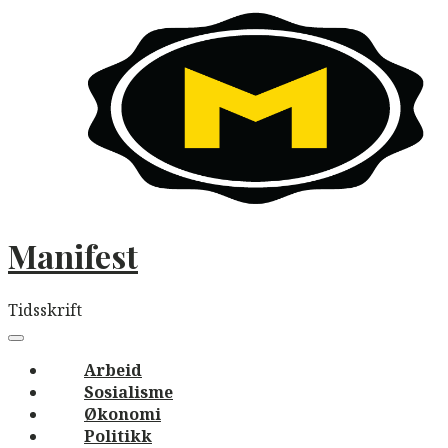
Skip
to
content
Manifest
Tidsskrift
Main
navigation
Menu
Arbeid
Sosialisme
Økonomi
Politikk