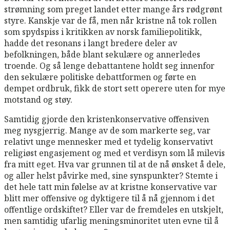
strømning som preget landet etter mange års rødgrønt
styre. Kanskje var de få, men når kristne nå tok rollen
som spydspiss i kritikken av norsk familiepolitikk,
hadde det resonans i langt bredere deler av
befolkningen, både blant sekulære og annerledes
troende. Og så lenge debattantene holdt seg innenfor
den sekulære politiske debattformen og førte en
dempet ordbruk, fikk de stort sett operere uten for mye
motstand og støy.
Samtidig gjorde den kristenkonservative offensiven
meg nysgjerrig. Mange av de som markerte seg, var
relativt unge mennesker med et tydelig konservativt
religiøst engasjement og med et verdisyn som lå milevis
fra mitt eget. Hva var grunnen til at de nå ønsket å dele,
og aller helst påvirke med, sine synspunkter? Stemte i
det hele tatt min følelse av at kristne konservative var
blitt mer offensive og dyktigere til å nå gjennom i det
offentlige ordskiftet? Eller var de fremdeles en utskjelt,
men samtidig ufarlig meningsminoritet uten evne til å