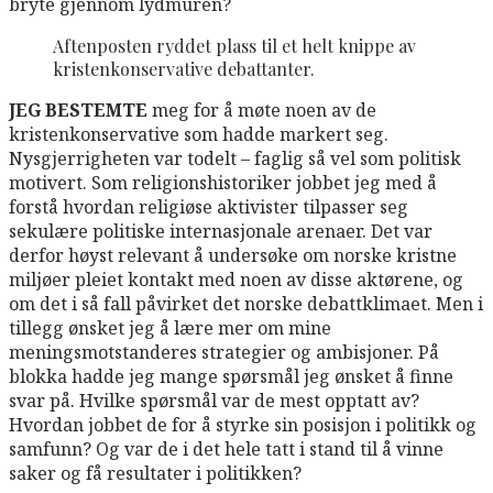
bryte gjennom lydmuren?
Aftenposten ryddet plass til et helt knippe av
kristenkonservative debattanter.
JEG BESTEMTE
meg for å møte noen av de
kristenkonservative som hadde markert seg.
Nysgjerrigheten var todelt – faglig så vel som politisk
motivert. Som religionshistoriker jobbet jeg med å
forstå hvordan religiøse aktivister tilpasser seg
sekulære politiske internasjonale arenaer. Det var
derfor høyst relevant å undersøke om norske kristne
miljøer pleiet kontakt med noen av disse aktørene, og
om det i så fall påvirket det norske debattklimaet. Men i
tillegg ønsket jeg å lære mer om mine
meningsmotstanderes strategier og ambisjoner. På
blokka hadde jeg mange spørsmål jeg ønsket å finne
svar på. Hvilke spørsmål var de mest opptatt av?
Hvordan jobbet de for å styrke sin posisjon i politikk og
samfunn? Og var de i det hele tatt i stand til å vinne
saker og få resultater i politikken?