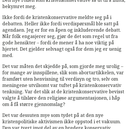
bekymret meg.
Ikke fordi de kristenkonservative meldte seg på i
debatten. Heller ikke fordi verdispørsmål ble satt på
agendaen. Jeg er for en åpen og inkluderende debatt.
Når folk engasjerer seg, gjør de det som regel ut fra
gode hensikter – fordi de mener å ha noe viktig på
hjertet. Det gjelder selvsagt også for dem jeg er uenig
med.
Det var måten det skjedde på, som gjorde meg urolig –
for mange av innspillene, slik som abortartikkelen, var
framført uten henvisning til verdisyn og tro, selv om
meningene utvilsomt var tuftet på kristenkonservativ
tenkning. Var det slik at de kristenkonservative bevisst
valgte å tilsløre den religiøse argumentasjonen, i håp
om å få større gjennomslag?
Det var dessuten mye som tydet på at den nye
kristenpolitiske aktivismen ikke oppstod i et vakuum.
Den var tvert imot del av en bredere konservativ