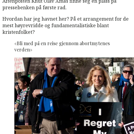
Aftenposten Knut Olav Åmås finne seg en plass på
pressebenken på første rad.
Hvordan har jeg havnet her? På et arrangement for de
mest høyrevridde og fundamentalistiske blant
kristenfolket?
«Bli med på en reise gjennom abortmytenes
verden»