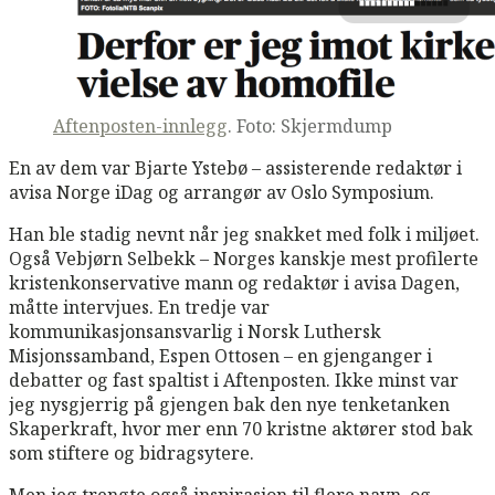
Aftenposten-innlegg
. Foto: Skjermdump
En av dem var Bjarte Ystebø – assisterende redaktør i
avisa Norge iDag og arrangør av Oslo Symposium.
Han ble stadig nevnt når jeg snakket med folk i miljøet.
Også Vebjørn Selbekk – Norges kanskje mest profilerte
kristenkonservative mann og redaktør i avisa Dagen,
måtte intervjues. En tredje var
kommunikasjonsansvarlig i Norsk Luthersk
Misjonssamband, Espen Ottosen – en gjenganger i
debatter og fast spaltist i Aftenposten. Ikke minst var
jeg nysgjerrig på gjengen bak den nye tenketanken
Skaperkraft, hvor mer enn 70 kristne aktører stod bak
som stiftere og bidragsytere.
Men jeg trengte også inspirasjon til flere navn, og