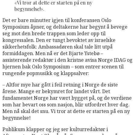
«Vi tror at dette er starten på en ny
begynnelse!».
Det er bare minutter igjen til konferansen Oslo
Symposium åpner, og deltakerne har begynt å bevege
seg mot den brede trappen som leder opp til
kongressalen. Den er tungt bevoktet av israelske
sikkerhetsfolk: Ambassadøren skal tale litt utpå
formiddagen. Men nå er det Bjarte Ystebø –
assisterende redaktør i den kristne avisa Norge IDAG og
hjernen bak Oslo Symposium – som entrer scenen til
rungende popmusikk og klappsalver:
–
Altfor mye har gått i feil retning i Norge de siste
årene. Mange er bekymret for landet vårt. Det
fundamentet Norge har vært bygget på, og de verdiene
som har bevart oss som nasjon, blir utfordret hver dag.
Men nå skal det snu. Vi tror at dette er starten på en ny
begynnelse!
Publikum klapper og jeg ser kulturredaktør i