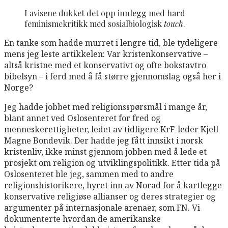
I avisene dukket det opp innlegg med hard
feminismekritikk med sosialbiologisk
touch
.
En tanke som hadde murret i lengre tid, ble tydeligere
mens jeg leste artikkelen: Var kristenkonservative –
altså kristne med et konservativt og ofte bokstavtro
bibelsyn – i ferd med å få større gjennomslag også her i
Norge?
Jeg hadde jobbet med religionsspørsmål i mange år,
blant annet ved Oslosenteret for fred og
menneskerettigheter, ledet av tidligere KrF-leder Kjell
Magne Bondevik. Der hadde jeg fått innsikt i norsk
kristenliv, ikke minst gjennom jobben med å lede et
prosjekt om religion og utviklingspolitikk. Etter tida på
Oslosenteret ble jeg, sammen med to andre
religionshistorikere, hyret inn av Norad for å kartlegge
konservative religiøse allianser og deres strategier og
argumenter på internasjonale arenaer, som FN. Vi
dokumenterte hvordan de amerikanske