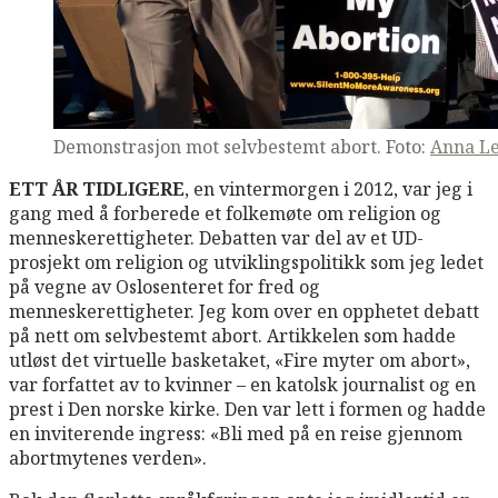
Demonstrasjon mot selvbestemt abort. Foto:
Anna L
ETT ÅR TIDLIGERE
, en vintermorgen i 2012, var jeg i
gang med å forberede et folkemøte om religion og
menneskerettigheter. Debatten var del av et UD-
prosjekt om religion og utviklingspolitikk som jeg ledet
på vegne av Oslosenteret for fred og
menneskerettigheter. Jeg kom over en opphetet debatt
på nett om selvbestemt abort. Artikkelen som hadde
utløst det virtuelle basketaket, «Fire myter om abort»,
var forfattet av to kvinner – en katolsk journalist og en
prest i Den norske kirke. Den var lett i formen og hadde
en inviterende ingress: «Bli med på en reise gjennom
abortmytenes verden».