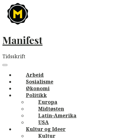
Skip
to
content
Manifest
Tidsskrift
Main
navigation
Menu
Arbeid
Sosialisme
Økonomi
Politikk
Europa
Midtøsten
Latin-Amerika
USA
Kultur og Ideer
Kultur