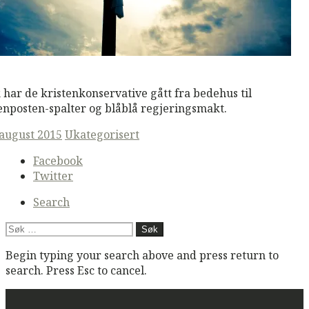
M
Read More
k har de kristenkonservative gått fra bedehus til
enposten-spalter og blåblå regjeringsmakt.
ted
 august 2015
Ukategorisert
Secondary
Facebook
navigation
Twitter
Search
Søk
etter:
Begin typing your search above and press return to
search. Press Esc to cancel.