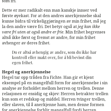
som fri.
Dette er mer radikalt enn man kanskje innser ved
første øyekast. For at den andres anerkjennelse skal
kunne bidra til virkeliggjøringen av min frihet, må jeg
la den andre være fri. Det betyr også at
jeg kan ikke
være fri uten at også andre er frie
. Min frihet begrenses
altså ikke først og fremst av andre, for min frihet
avhenger av deres frihet.
Du er altså avhengig av andre, som du ikke har
kontroll eller makt over, for å bli bevisst din
egen frihet.
Hegel og anerkjennelse
Hegel tar opp tråden fra Fichte. Han gir et kjent
eksempel på en mangelfull form for anerkjennelse i sin
analyse av forholdet mellom herren og trellen. Denne
relasjonen er ensidig og skjev: Herren betrakter trellen
kun som et redskap og middel. Herren tvinger trellen,
eller slaven, til å anerkjenne ham, men denne formen
for anerkjennelse forblir mangelfull fordi herren