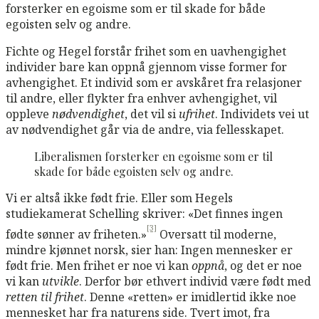
forsterker en egoisme som er til skade for både
egoisten selv og andre.
Fichte og Hegel forstår frihet som en uavhengighet
individer bare kan oppnå gjennom visse former for
avhengighet. Et individ som er avskåret fra relasjoner
til andre, eller flykter fra enhver avhengighet, vil
oppleve
nødvendighet
, det vil si
ufrihet
. Individets vei ut
av nødvendighet går via de andre, via fellesskapet.
Liberalismen forsterker en egoisme som er til
skade for både egoisten selv og andre.
Vi er altså ikke født frie. Eller som Hegels
studiekamerat Schelling skriver: «Det finnes ingen
[3]
fødte sønner av friheten.»
Oversatt til moderne,
mindre kjønnet norsk, sier han: Ingen mennesker er
født frie. Men frihet er noe vi kan
oppnå
, og det er noe
vi kan
utvikle
. Derfor bør ethvert individ være født med
retten til frihet
. Denne «retten» er imidlertid ikke noe
mennesket har fra naturens side. Tvert imot, fra