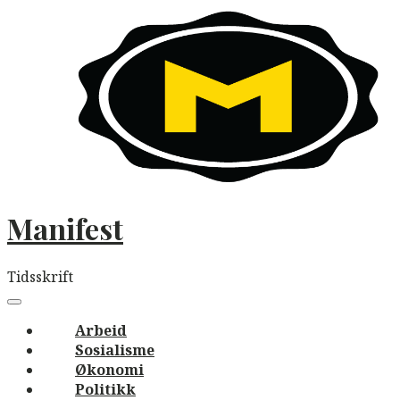
Skip
to
content
Manifest
Tidsskrift
Main
navigation
Menu
Arbeid
Sosialisme
Økonomi
Politikk