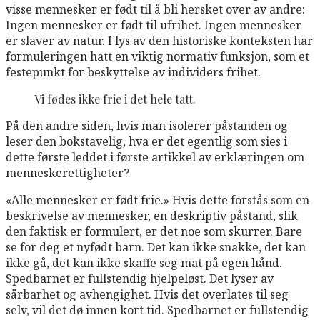
visse mennesker er født til å bli hersket over av andre:
Ingen mennesker er født til ufrihet. Ingen mennesker
er slaver av natur. I lys av den historiske konteksten har
formuleringen hatt en viktig normativ funksjon, som et
festepunkt for beskyttelse av individers frihet.
Vi fødes ikke frie i det hele tatt.
På den andre siden, hvis man isolerer påstanden og
leser den bokstavelig, hva er det egentlig som sies i
dette første leddet i første artikkel av erklæringen om
menneskerettigheter?
«Alle mennesker er født frie.» Hvis dette forstås som en
beskrivelse av mennesker, en deskriptiv påstand, slik
den faktisk er formulert, er det noe som skurrer. Bare
se for deg et nyfødt barn. Det kan ikke snakke, det kan
ikke gå, det kan ikke skaffe seg mat på egen hånd.
Spedbarnet er fullstendig hjelpeløst. Det lyser av
sårbarhet og avhengighet. Hvis det overlates til seg
selv, vil det dø innen kort tid. Spedbarnet er fullstendig