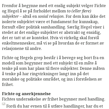
Fremfor å begynne med ett enslig subjekt velger Fichte
og Hegel å se på forholdet mellom
to (eller flere)
subjekter
– altså en
sosial
relasjon
. For dem kan ikke det
isolerte subjektet være et fundament for kunnskap,
fornuft eller politisk samhandling. Særlig Hegel viser i
stedet at det enslige subjektet er abstrakt og ensidig,
det er tatt ut av kontekst. Hvis vi virkelig skal forstå
enkeltmennesker, må vi se på hvordan de er formet av
relasjonene til andre.
Fichte og Hegels grep består i å bevege seg bort fra en
modell som begynner med ett subjekt til en måte å
tenke på som har plass til flere subjekter. Denne måten
å tenke på har ringvirkninger langt inn på det
moralske og politiske området, og inn i forståelsen av
frihet.
Fichte og anerkjennelse
Fichtes undersøkelse av frihet begynner med handling.
[2]
Fordi du har evnen til å utføre handlinger, har du et