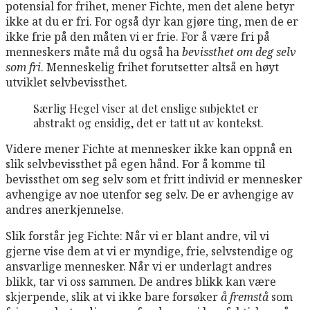
potensial for frihet, mener Fichte, men det alene betyr
ikke at du er fri. For også dyr kan gjøre ting, men de er
ikke frie på den måten vi er frie. For å være fri på
menneskers måte må du også ha
bevissthet om deg selv
som fri
. Menneskelig frihet forutsetter altså en høyt
utviklet selvbevissthet.
Særlig Hegel viser at det enslige subjektet er
abstrakt og ensidig, det er tatt ut av kontekst.
Videre mener Fichte at mennesker ikke kan oppnå en
slik selvbevissthet på egen hånd. For å komme til
bevissthet om seg selv som et fritt individ er mennesker
avhengige av noe utenfor seg selv. De er avhengige av
andres anerkjennelse.
Slik forstår jeg Fichte: Når vi er blant andre, vil vi
gjerne vise dem at vi er myndige, frie, selvstendige og
ansvarlige mennesker. Når vi er underlagt andres
blikk, tar vi oss sammen. De andres blikk kan være
skjerpende, slik at vi ikke bare forsøker
å fremstå
som