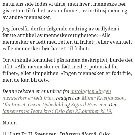
naturens side fødes vi ufrie, men hvert menneske bør
gis retten til frihet, av samfunnet, av institusjonene og
av andre mennesker.
Jeg foreslår derfor følgende endring av ordlyden i
første artikkel av menneskerettighetene: «Alle
mennesker er født med retten til frihet», eller eventuelt
«alle mennesker bør ha rett til frihet».
Om vi skulle formulert påstanden deskriptivt, burde det
stått: «Alle mennesker er født med et potensial for
frihet», eller simpelthen: «Ingen mennesker er født frie,
men de kan bli det».
Denne teksten er et utdrag fra
antologien «Ingen
mennesker er født frie»
, redigert av
Mímir Kristjánsson
,
Ola Innset
,
Oscar Dybedahl
og
Sigurd Hverven
. Den
lanserers på Ivars kro i Oslo den 25.okotber kl.19.
Noter:
[1]
Lars Fr. H. Svendsen,
Frihetens filosofi
, Oslo: