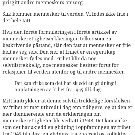
prisgitt andre menneskers omsorg.
Slik kommer mennesker til verden. Vi fødes ikke frie i
det hele tatt.
Hvis den første formuleringen i første artikkel av
menneskerettighetserklæringen tolkes som en
beskrivende påstand, slår den fast at mennesker er frie
helt av seg selv. Den sier at frihet er en egenskap
mennesker fødes med. Frihet blir da noe
selvtilstrekkelig, noe mennesker besitter forut for
relasjoner til verden utenfor og til andre mennesker.
Det kan virke som det har skjedd en glidning i
oppfatningen av frihet fra 1945 til i dag.
Mitt inntrykk er at denne selvtilstrekkelige forståelsen
av frihet er mer utbredt i dag enn tidligere, og at den er
mer dominerende enn da erklæringen om
menneskerettigheter ble vedtatt i 1948. Det kan virke
som det har skjedd en glidning i oppfatningen av frihet
fra 1945 til i dag, en glidning fra en sosial og kollektiv