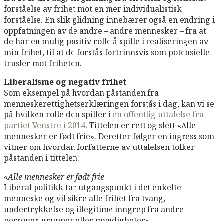
forståelse av frihet mot en mer individualistisk
forståelse. En slik glidning innebærer også en endring i
oppfatningen av de andre – andre mennesker – fra at
de har en mulig positiv rolle å spille i realiseringen av
min frihet, til at de forstås fortrinnsvis som potensielle
trusler mot friheten.
Liberalisme og negativ frihet
Som eksempel på hvordan påstanden fra
menneskerettighetserklæringen forstås i dag, kan vi se
på hvilken rolle den spiller i
en offentlig uttalelse fra
partiet Venstre i 2014
. Tittelen er rett og slett «Alle
mennesker er født frie». Deretter følger en ingress som
vitner om hvordan forfatterne av uttalelsen tolker
påstanden i tittelen:
«Alle mennesker er født frie
Liberal politikk tar utgangspunkt i det enkelte
menneske og vil sikre alle frihet fra tvang,
undertrykkelse og illegitime inngrep fra andre
personer, grupper eller myndigheter».