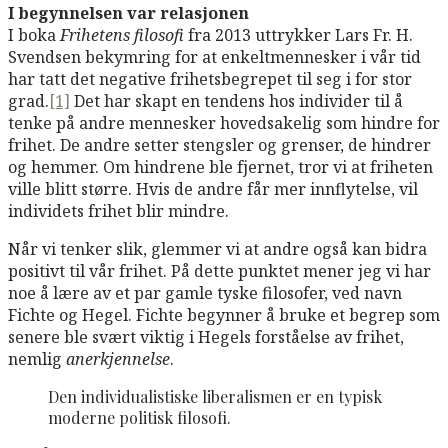
I begynnelsen var relasjonen
I boka
Frihetens filosofi
fra 2013 uttrykker Lars Fr. H.
Svendsen bekymring for at enkeltmennesker i vår tid
har tatt det negative frihetsbegrepet til seg i for stor
grad.
[1]
Det har skapt en tendens hos individer til å
tenke på andre mennesker hovedsakelig som hindre for
frihet. De andre setter stengsler og grenser, de hindrer
og hemmer. Om hindrene ble fjernet, tror vi at friheten
ville blitt større. Hvis de andre får mer innflytelse, vil
individets frihet blir mindre.
Når vi tenker slik, glemmer vi at andre også kan bidra
positivt til vår frihet. På dette punktet mener jeg vi har
noe å lære av et par gamle tyske filosofer, ved navn
Fichte og Hegel. Fichte begynner å bruke et begrep som
senere ble svært viktig i Hegels forståelse av frihet,
nemlig
anerkjennelse
.
Den individualistiske liberalismen er en typisk
moderne politisk filosofi.