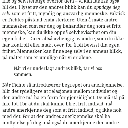
frie og selvstendige overfor dem – vi kan faktisk også
bli det. I lyset av den andres blikk kan du
oppdage deg
selv
som et fritt, myndig og ansvarlig menneske. Faktisk
er Fichtes påstand enda sterkere: Uten å møte andre
mennesker, som ser deg og behandler deg som et fritt
menneske, kan du ikke oppnå selvbevissthet om din
egen frihet. Du er altså avhengig av andre, som du ikke
har kontroll eller makt over, for å bli bevisst din egen
frihet. Mennesker kan finne seg selv i en annens blikk,
på måter som er umulige når vi er alene.
Når vi er underlagt andres blikk, tar vi oss
sammen.
Når Fichte så introduserer begrepet om anerkjennelse,
blir det tydeligere at relasjonen mellom individet og
den andre må ha en form for gjensidighet. De må stå på
like fot. For at du skal kunne bli et fritt individ, må
andre anerkjenne deg som et fritt individ, og ikke nok
med det: For at den andres anerkjennelse skal ha
innflytelse på deg, må også du anerkjenne den andre