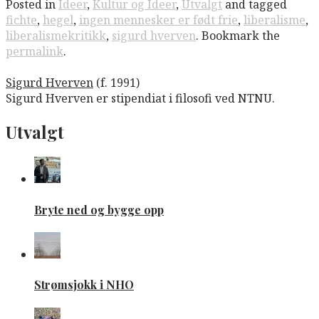
Posted in
Ideer
,
Kultur og Ideer
,
Utvalgt
and tagged
fichte
,
hegel
,
ingen mennesker er født frie
,
liberalisme
,
liberalismekritikk
,
sigurd hverven
. Bookmark the
permalink
.
Sigurd Hverven
(f. 1991)
Sigurd Hverven er stipendiat i filosofi ved NTNU.
Utvalgt
Bryte ned og bygge opp
Strømsjokk i NHO