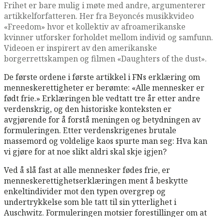
Frihet er bare mulig i møte med andre, argumenterer
artikkelforfatteren. Her fra Beyoncés musikkvideo
«Freedom» hvor et kollektiv av afroamerikanske
kvinner utforsker forholdet mellom individ og samfunn.
Videoen er inspirert av den amerikanske
borgerrettskampen og filmen «Daughters of the dust».
De første ordene i første artikkel i FNs erklæring om
menneskerettigheter er berømte: «Alle mennesker er
født frie.» Erklæringen ble vedtatt tre år etter andre
verdenskrig, og den historiske konteksten er
avgjørende for å forstå meningen og betydningen av
formuleringen. Etter verdenskrigenes brutale
massemord og voldelige kaos spurte man seg: Hva kan
vi gjøre for at noe slikt aldri skal skje igjen?
Ved å slå fast at alle mennesker fødes frie, er
menneskerettighetserklæringen ment å beskytte
enkeltindivider mot den typen overgrep og
undertrykkelse som ble tatt til sin ytterlighet i
Auschwitz. Formuleringen motsier forestillinger om at