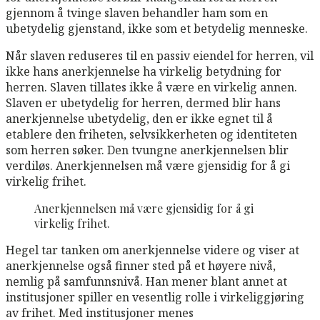
gjennom å tvinge slaven behandler ham som en
ubetydelig gjenstand, ikke som et betydelig menneske.
Når slaven reduseres til en passiv eiendel for herren, vil
ikke hans anerkjennelse ha virkelig betydning for
herren. Slaven tillates ikke å være en virkelig annen.
Slaven er ubetydelig for herren, dermed blir hans
anerkjennelse ubetydelig, den er ikke egnet til å
etablere den friheten, selvsikkerheten og identiteten
som herren søker. Den tvungne anerkjennelsen blir
verdiløs. Anerkjennelsen må være gjensidig for å gi
virkelig frihet.
Anerkjennelsen må være gjensidig for å gi
virkelig frihet.
Hegel tar tanken om anerkjennelse videre og viser at
anerkjennelse også finner sted på et høyere nivå,
nemlig på samfunnsnivå. Han mener blant annet at
institusjoner spiller en vesentlig rolle i virkeliggjøring
av frihet. Med institusjoner menes