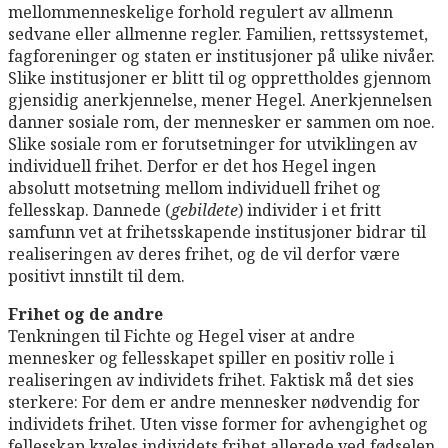
mellommenneskelige forhold regulert av allmenn
sedvane eller allmenne regler. Familien, rettssystemet,
fagforeninger og staten er institusjoner på ulike nivåer.
Slike institusjoner er blitt til og opprettholdes gjennom
gjensidig anerkjennelse, mener Hegel. Anerkjennelsen
danner sosiale rom, der mennesker er sammen om noe.
Slike sosiale rom er forutsetninger for utviklingen av
individuell frihet. Derfor er det hos Hegel ingen
absolutt motsetning mellom individuell frihet og
fellesskap. Dannede (
gebildete
) individer i et fritt
samfunn vet at frihetsskapende institusjoner bidrar til
realiseringen av deres frihet, og de vil derfor være
positivt innstilt til dem.
Frihet og de andre
Tenkningen til Fichte og Hegel viser at andre
mennesker og fellesskapet spiller en positiv rolle i
realiseringen av individets frihet. Faktisk må det sies
sterkere: For dem er andre mennesker nødvendig for
individets frihet. Uten visse former for avhengighet og
fellesskap kveles individets frihet allerede ved fødselen.