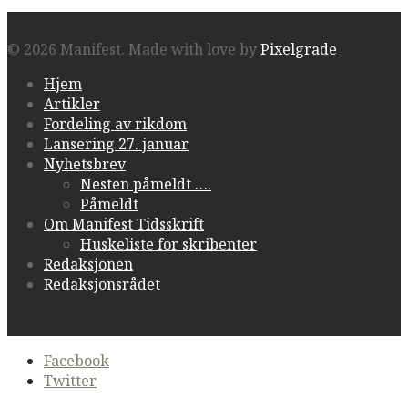
© 2026 Manifest.
Made with love by
Pixelgrade
Hjem
Artikler
Fordeling av rikdom
Lansering 27. januar
Nyhetsbrev
Nesten påmeldt ….
Påmeldt
Om Manifest Tidsskrift
Huskeliste for skribenter
Redaksjonen
Redaksjonsrådet
Secondary
Facebook
navigation
Twitter