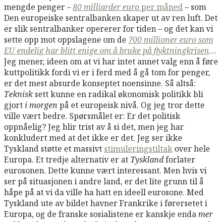
mengde penger –
80 milliarder euro
per måned
– som
Den europeiske sentralbanken skaper ut av ren luft. Det
er slik sentralbanker opererer for tiden – og det kan vi
sette opp mot oppslagene om de
700 millioner euro som
EU endelig har blitt enige om å bruke på flyktningkrisen
…
Jeg mener, ideen om at vi har intet annet valg enn å føre
kuttpolitikk fordi vi er i ferd med å gå tom for penger,
er det mest absurde konseptet noensinne. Så altså:
Teknisk
sett kunne en radikal økonomisk politikk bli
gjort
i morgen
på et europeisk nivå. Og jeg tror dette
ville vært bedre. Spørsmålet er: Er det politisk
oppnåelig? Jeg blir trist av å si det, men jeg har
konkludert med at det ikke er det. Jeg ser ikke
Tyskland støtte et massivt
stimuleringstiltak
over hele
Europa. Et tredje alternativ er at
Tyskland
forlater
eurosonen. Dette kunne vært interessant. Men hvis vi
ser på situasjonen i andre land, er det lite grunn til å
håpe på at vi da ville ha hatt en ideell eurosone. Med
Tyskland ute av bildet havner Frankrike i førersetet i
Europa, og de franske sosialistene er kanskje enda
mer