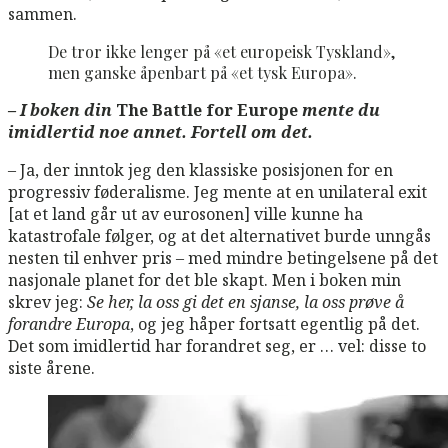
sammen.
De tror ikke lenger på «et europeisk Tyskland»,
men ganske åpenbart på «et tysk Europa».
– I boken din
The Battle for Europe
mente du
imidlertid noe annet. Fortell om det.
– Ja, der inntok jeg den klassiske posisjonen for en
progressiv føderalisme. Jeg mente at en unilateral exit
[at et land går ut av eurosonen] ville kunne ha
katastrofale følger, og at det alternativet burde unngås
nesten til enhver pris – med mindre betingelsene på det
nasjonale planet for det ble skapt. Men i boken min
skrev jeg:
Se her, la oss gi det en sjanse, la oss prøve å
forandre Europa
, og jeg håper fortsatt egentlig på det.
Det som imidlertid har forandret seg, er … vel: disse to
siste årene.