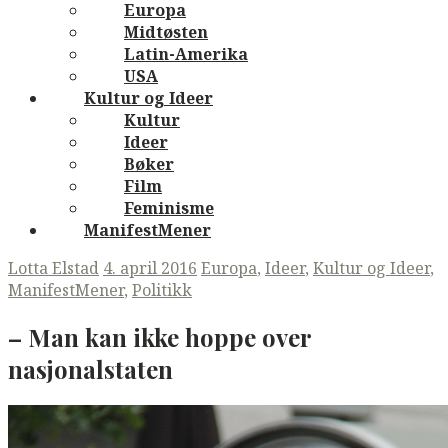
Europa
Midtøsten
Latin-Amerika
USA
Kultur og Ideer
Kultur
Ideer
Bøker
Film
Feminisme
ManifestMener
Lotta Elstad
4. april 2016
Europa
,
Ideer
,
Kultur og Ideer
,
ManifestMener
,
Politikk
– Man kan ikke hoppe over
nasjonalstaten