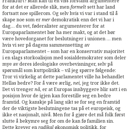
Frankfurt? Man kan til en viss forstand argumentere
for at det er allerede slik, men
formelt
sett har land
fortsatt noe spillerom. Og selv hvis vi var i stand til å
skape noe som er
mer
demokratisk enn det vi har i
dag… du vet, føderalister argumenterer for at
Europaparlamentet bør ha mer makt, og at det bør
være hovedorganet for beslutninger i unionen … men
hvis vi ser på dagens sammensetting av
Europaparlamentet – som har en konservativ majoritet
i en slags storkoalisjon med sosialdemokrater som deler
mye av deres ideologiske overbevisninger, selv på
spørsmål som kuttpolitikk – vil jeg spørre følgende:
Tror vi virkelig at dette parlamentet ville ha behandlet
Hellas bedre? For å være ærlig,
nei,
jeg tror ikke det.
Det vi trenger
nå
, er at Europas innbyggere blir satt i en
posisjon hvor de igjen kan forestille seg en bedre
framtid. Og kanskje på lang sikt se for seg en framtid
der de viktigste beslutningene tas på et europeisk, og
ikke et nasjonalt, nivå. Men for å gjøre det må folk først
slutte å bekymre seg for om de kan fø familien sin.
Dette krever en
radikal
økonomisk politikk, for