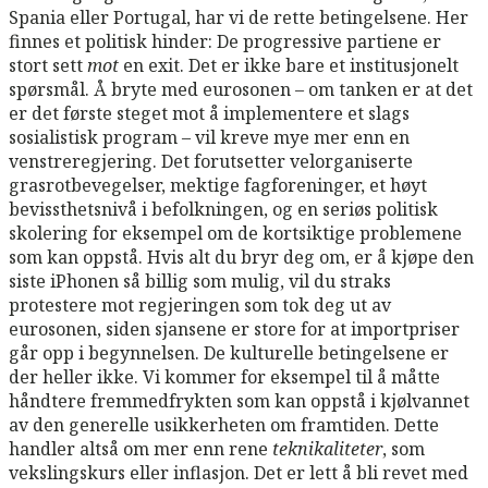
Spania eller Portugal, har vi de rette betingelsene. Her
finnes et politisk hinder: De progressive partiene er
stort sett
mot
en exit. Det er ikke bare et institusjonelt
spørsmål. Å bryte med eurosonen – om tanken er at det
er det første steget mot å implementere et slags
sosialistisk program – vil kreve mye mer enn en
venstreregjering. Det forutsetter velorganiserte
grasrotbevegelser, mektige fagforeninger, et høyt
bevissthetsnivå i befolkningen, og en seriøs politisk
skolering for eksempel om de kortsiktige problemene
som kan oppstå. Hvis alt du bryr deg om, er å kjøpe den
siste iPhonen så billig som mulig, vil du straks
protestere mot regjeringen som tok deg ut av
eurosonen, siden sjansene er store for at importpriser
går opp i begynnelsen. De kulturelle betingelsene er
der heller ikke. Vi kommer for eksempel til å måtte
håndtere fremmedfrykten som kan oppstå i kjølvannet
av den generelle usikkerheten om framtiden. Dette
handler altså om mer enn rene
teknikaliteter
, som
vekslingskurs eller inflasjon. Det er lett å bli revet med