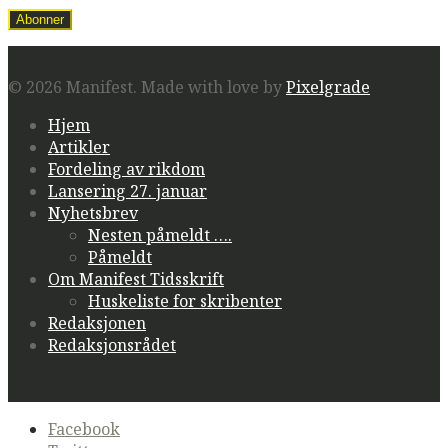
© 2026 Manifest.
Made with love by
Pixelgrade
Hjem
Artikler
Fordeling av rikdom
Lansering 27. januar
Nyhetsbrev
Nesten påmeldt ….
Påmeldt
Om Manifest Tidsskrift
Huskeliste for skribenter
Redaksjonen
Redaksjonsrådet
Secondary
Facebook
navigation