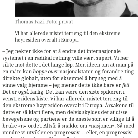
Thomas Fazi. Foto: privat
Vi har allerede mistet terreng til den ekstreme
høyresiden overalt i Europa.
– Jeg nekter ikke for at å endre det internasjonale
systemet i en radikal retning ville vært supert. Vi bør
sikte mot dette i det lange løp. Men ideen om at man på
en måte kan
hoppe over
nasjonalstaten og forandre ting
direkte globalt, uten for eksempel å bry seg med å
vinne valg hjemme – jeg mener dette ikke bare er
feil
.
Det er også farlig. Det kan være den siste spikeren i
venstresidens kiste. Vi har allerede mistet terreng til
den ekstreme høyresiden overalt i Europa. Årsakene til
dette er så klart flere, men delvis skyldes det at disse
bevegelsene og partiene er de eneste som er villige til å
bruke «n»-ordet. Altså: å snakke om «nasjonen». Så med
mindre vi utvikler en progressiv … eller, en progressiv