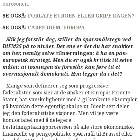
eurosonen
.
SE OGSÅ:
FORLATE EUROEN ELLER GRIPE DAGEN?
SE OGSÅ:
CARPE DIEM, EUROPA
– Slik jeg forstår deg, stiller du spørsmålstegn ved
DiEM25 på to nivåer. Det ene er det du har snakket
om her, nemlig selve
tilnærmingen
: å ha en pan-
europeisk strategi. Men du er
også
kritisk til selve
målet: at løsningen de foreslår, kan føre til et
overnasjonalt demokrati. Hva legger du i det?
– Mange som definerer seg som progressive
føderalister, som sier at de ønsker et Europas Forente
Stater, har vanskeligheter med å gi konkrete eksempler
på hvordan dette egentlig skal se ut. Ideelt sett deler
jeg den føderalistiske visjonen. Men vil jeg være
komfortabel med å delegere
beslutningstakingsprosessen på alle store økonomiske,
finansielle og pengepolitiske spørsmål til Brussel eller