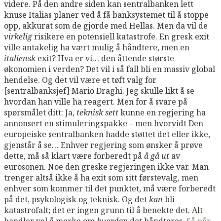
videre. På den andre siden kan sentralbanken lett
knuse Italias planer ved å få banksystemet til å stoppe
opp, akkurat som de gjorde med Hellas. Men da vil de
virkelig
risikere en potensiell katastrofe. En gresk exit
ville antakelig ha vært mulig å håndtere, men en
italiensk
exit? Hva er vi… den åttende største
økonomien i verden? Det vil i så fall bli en massiv global
hendelse. Og det vil være et tøft valg for
[sentralbanksjef] Mario Draghi. Jeg skulle likt å se
hvordan han ville ha reagert. Men for å svare på
spørsmålet ditt: Ja,
teknisk sett
kunne en regjering ha
annonsert en stimuleringspakke – men hvorvidt Den
europeiske sentralbanken hadde støttet det eller ikke,
gjenstår å se… Enhver regjering som ønsker å prøve
dette, må så klart være forberedt på
å gå ut
av
eurosonen. Noe den greske regjeringen ikke var. Man
trenger altså ikke å ha exit som sitt førstevalg, men
enhver som kommer til det punktet, må være forberedt
på det, psykologisk og teknisk. Og det
kan
bli
katastrofalt; det er ingen grunn til å benekte det. Alt
handler vel å merke om
hvordan
det håndteres.
Så når