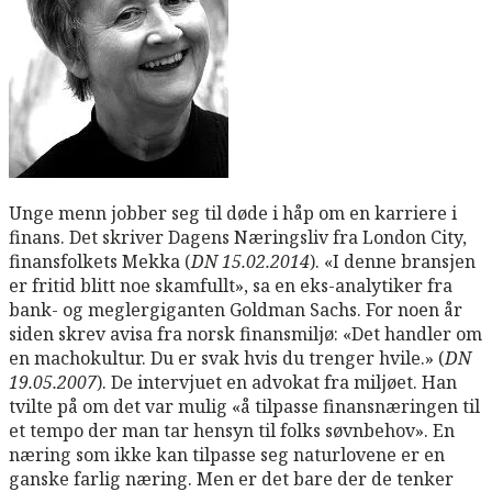
Unge menn jobber seg til døde i håp om en karriere i
finans. Det skriver Dagens Næringsliv fra London City,
finansfolkets Mekka (
DN 15.02.2014
). «I denne bransjen
er fritid blitt noe skamfullt», sa en eks-analytiker fra
bank- og meglergiganten Goldman Sachs. For noen år
siden skrev avisa fra norsk finansmiljø: «Det handler om
en machokultur. Du er svak hvis du trenger hvile.» (
DN
19.05.2007
). De intervjuet en advokat fra miljøet. Han
tvilte på om det var mulig «å tilpasse finansnæringen til
et tempo der man tar hensyn til folks søvnbehov». En
næring som ikke kan tilpasse seg naturlovene er en
ganske farlig næring. Men er det bare der de tenker