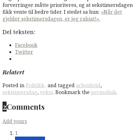
forverringer måtte prioriteres, og at sekstimersdagen
fikk vente til bedre tider. I stedet sa hun:
«Når det
gjelder sekstimersdagen, er jeg rabiat!».
Del teksten:
Facebook
Twitter
Relatert
Posted in
Politikk-
and tagged
arbeidstid
,
sekstimersdag
,
vekst
. Bookmark the
permalink
.
2
Comments
Add yours
1