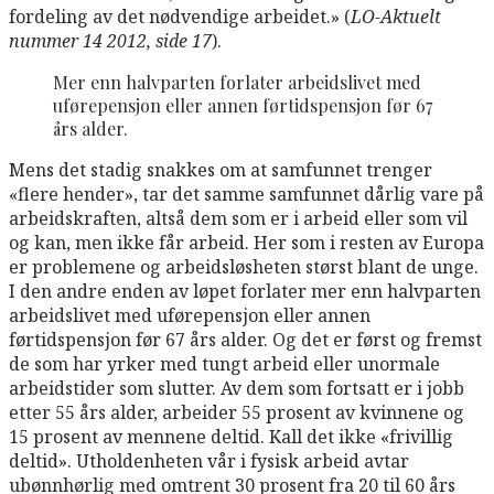
fordeling av det nødvendige arbeidet.» (
LO-Aktuelt
nummer 14 2012, side 17
).
Mer enn halvparten forlater arbeidslivet med
uførepensjon eller annen førtidspensjon før 67
års alder.
Mens det stadig snakkes om at samfunnet trenger
«flere hender», tar det samme samfunnet dårlig vare på
arbeidskraften, altså dem som er i arbeid eller som vil
og kan, men ikke får arbeid. Her som i resten av Europa
er problemene og arbeidsløsheten størst blant de unge.
I den andre enden av løpet forlater mer enn halvparten
arbeidslivet med uførepensjon eller annen
førtidspensjon før 67 års alder. Og det er først og fremst
de som har yrker med tungt arbeid eller unormale
arbeidstider som slutter. Av dem som fortsatt er i jobb
etter 55 års alder, arbeider 55 prosent av kvinnene og
15 prosent av mennene deltid. Kall det ikke «frivillig
deltid». Utholdenheten vår i fysisk arbeid avtar
ubønnhørlig med omtrent 30 prosent fra 20 til 60 års