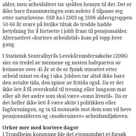
alder, men arbeidslivet tar sjelden hensyn til det. Det er
ikke bare finansnæringen som nekter å tilpasse seg
etter naturlovene. SSB ba i 2003 og 2006 aldersgruppen
50-66 år svare på hvilke tiltak de trodde hadde
betydning for å fortsette i jobb fram til pensjonsalder.
Alternativet «kortere arbeidstid» kom på topp hver
gang.
I Statistisk Sentralbyrås Levekårsundersøkelse (2006)
sier en tredel av mennene og nesten halvparten av
kvinnene over 45 år at de er fysisk utmattet etter
arbeid minst en dag i uka. Jobben tar altså ikke bare
den avtalte tida, den spiser av fritida også. Da er det
ikke lett å få overskudd til trening eller langsom mat
eller alt det andre som skal være «sunn livsstil». Da er
det heller ikke lett å være aktiv i politikken eller
fagforeningen, og ta til motmæle mot dem som vil heve
pensjonsalderen og «modernisere» arbeidsmiljøloven.
Orker mer med kortere dager
I Trondheim kommune ble det gjennomført et forsøk