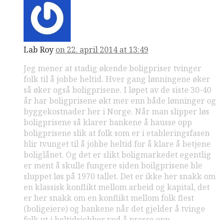
Lab Roy
on 22. april 2014 at 13:49
Jeg mener at stadig økende boligpriser tvinger
folk til å jobbe heltid. Hver gang lønningene øker
så øker også boligprisene. I løpet av de siste 30-40
år har boligprisene økt mer enn både lønninger og
byggekostnader her i Norge. Når man slipper løs
boligprisene så klarer bankene å hausse opp
boligprisene slik at folk som er i etableringsfasen
blir tvunget til å jobbe heltid for å klare å betjene
boliglånet. Og det er slikt boligmarkedet egentlig
er ment å skulle fungere siden boilgprisene ble
sluppet løs på 1970 tallet. Det er ikke her snakk om
en klassisk konflikt mellom arbeid og kapital, det
er her snakk om en konflikt mellom folk flest
(boligeiere) og bankene når det gjelder å tvinge
folk ut i heltidsjobber ved å presse opp