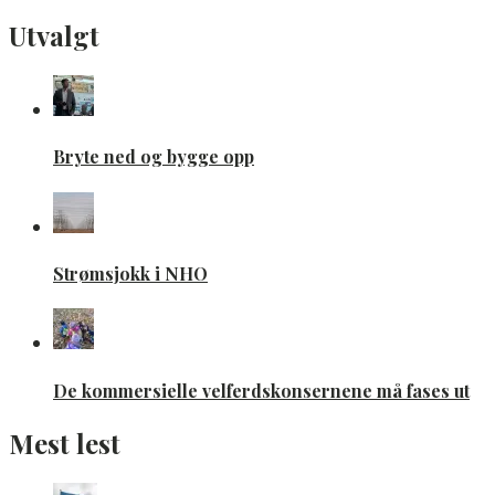
Utvalgt
Bryte ned og bygge opp
Strømsjokk i NHO
De kommersielle velferdskonsernene må fases ut
Mest lest