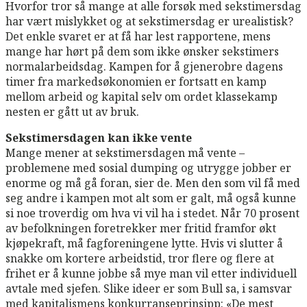
Hvorfor tror så mange at alle forsøk med sekstimersdag
har vært mislykket og at sekstimersdag er urealistisk?
Det enkle svaret er at få har lest rapportene, mens
mange har hørt på dem som ikke ønsker sekstimers
normalarbeidsdag. Kampen for å gjenerobre dagens
timer fra markedsøkonomien er fortsatt en kamp
mellom arbeid og kapital selv om ordet klassekamp
nesten er gått ut av bruk.
Sekstimersdagen kan ikke vente
Mange mener at sekstimersdagen må vente –
problemene med sosial dumping og utrygge jobber er
enorme og må gå foran, sier de. Men den som vil få med
seg andre i kampen mot alt som er galt, må også kunne
si noe troverdig om hva vi vil ha i stedet. Når 70 prosent
av befolkningen foretrekker mer fritid framfor økt
kjøpekraft, må fagforeningene lytte. Hvis vi slutter å
snakke om kortere arbeidstid, tror flere og flere at
frihet er å kunne jobbe så mye man vil etter individuell
avtale med sjefen. Slike ideer er som Bull sa, i samsvar
med kapitalismens konkurranseprinsipp: «De mest