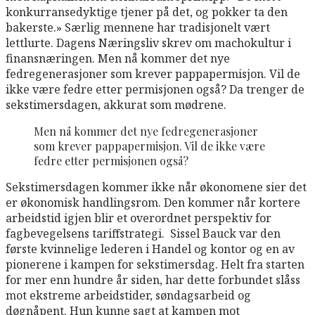
konkurransedyktige tjener på det, og pokker ta den
bakerste.» Særlig mennene har tradisjonelt vært
lettlurte. Dagens Næringsliv skrev om machokultur i
finansnæringen. Men nå kommer det nye
fedregenerasjoner som krever pappapermisjon. Vil de
ikke være fedre etter permisjonen også? Da trenger de
sekstimersdagen, akkurat som mødrene.
Men nå kommer det nye fedregenerasjoner
som krever pappapermisjon. Vil de ikke være
fedre etter permisjonen også?
Sekstimersdagen kommer ikke når økonomene sier det
er økonomisk handlingsrom. Den kommer når kortere
arbeidstid igjen blir et overordnet perspektiv for
fagbevegelsens tariffstrategi. Sissel Bauck var den
første kvinnelige lederen i Handel og kontor og en av
pionerene i kampen for sekstimersdag. Helt fra starten
for mer enn hundre år siden, har dette forbundet slåss
mot ekstreme arbeidstider, søndagsarbeid og
døgnåpent. Hun kunne sagt at kampen mot