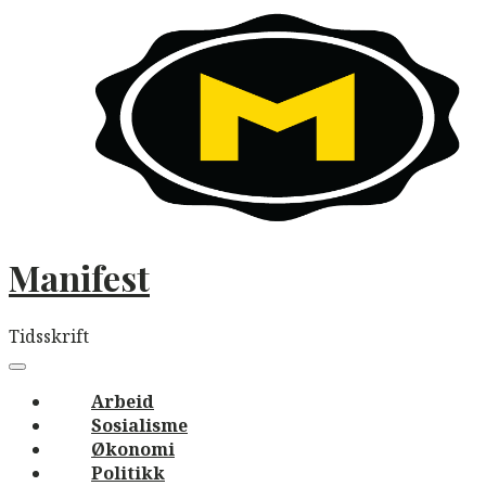
Skip
to
content
Manifest
Tidsskrift
Main
navigation
Menu
Arbeid
Sosialisme
Økonomi
Politikk