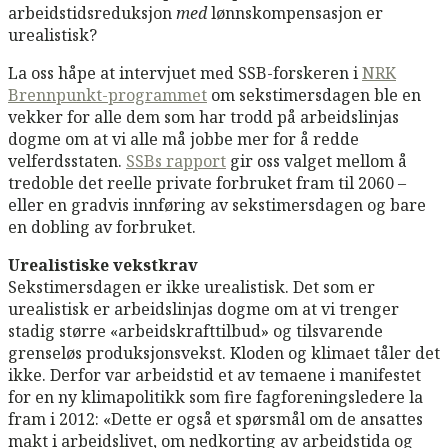
arbeidstidsreduksjon
med
lønnskompensasjon er
urealistisk?
La oss håpe at intervjuet med SSB-forskeren i
NRK
Brennpunkt-programmet
om sekstimersdagen ble en
vekker for alle dem som har trodd på arbeidslinjas
dogme om at vi alle må jobbe mer for å redde
velferdsstaten.
SSBs rapport
gir oss valget mellom å
tredoble det reelle private forbruket fram til 2060 –
eller en gradvis innføring av sekstimersdagen og bare
en dobling av forbruket.
Urealistiske vekstkrav
Sekstimersdagen er ikke urealistisk. Det som er
urealistisk er arbeidslinjas dogme om at vi trenger
stadig større «arbeidskrafttilbud» og tilsvarende
grenseløs produksjonsvekst. Kloden og klimaet tåler det
ikke. Derfor var arbeidstid et av temaene i manifestet
for en ny klimapolitikk som fire fagforeningsledere la
fram i 2012: «Dette er også et spørsmål om de ansattes
makt i arbeidslivet, om nedkorting av arbeidstida og