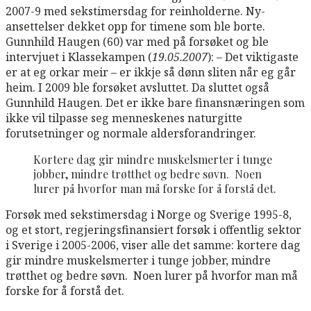
2007-9 med sekstimersdag for reinholderne. Ny-
ansettelser dekket opp for timene som ble borte.
Gunnhild Haugen (60) var med på forsøket og ble
intervjuet i Klassekampen (
19.05.2007
): – Det viktigaste
er at eg orkar meir – er ikkje så dønn sliten når eg går
heim. I 2009 ble forsøket avsluttet. Da sluttet også
Gunnhild Haugen. Det er ikke bare finansnæringen som
ikke vil tilpasse seg menneskenes naturgitte
forutsetninger og normale aldersforandringer.
Kortere dag gir mindre muskelsmerter i tunge
jobber, mindre trøtthet og bedre søvn. Noen
lurer på hvorfor man må forske for å forstå det.
Forsøk med sekstimersdag i Norge og Sverige 1995-8,
og et stort, regjeringsfinansiert forsøk i offentlig sektor
i Sverige i 2005-2006, viser alle det samme: kortere dag
gir mindre muskelsmerter i tunge jobber, mindre
trøtthet og bedre søvn. Noen lurer på hvorfor man må
forske for å forstå det.