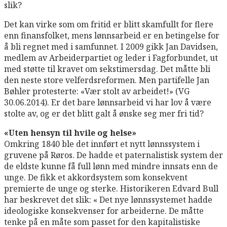
slik?
Det kan virke som om fritid er blitt skamfullt for flere
enn finansfolket, mens lønnsarbeid er en betingelse for
å bli regnet med i samfunnet. I 2009 gikk Jan Davidsen,
medlem av Arbeiderpartiet og leder i Fagforbundet, ut
med støtte til kravet om sekstimersdag. Det måtte bli
den neste store velferdsreformen. Men partifelle Jan
Bøhler protesterte: «Vær stolt av arbeidet!» (VG
30.06.2014). Er det bare lønnsarbeid vi har lov å være
stolte av, og er det blitt galt å ønske seg mer fri tid?
«Uten hensyn til hvile og helse»
Omkring 1840 ble det innført et nytt lønnssystem i
gruvene på Røros. De hadde et paternalistisk system der
de eldste kunne få full lønn med mindre innsats enn de
unge. De fikk et akkordsystem som konsekvent
premierte de unge og sterke. Historikeren Edvard Bull
har beskrevet det slik: « Det nye lønnssystemet hadde
ideologiske konsekvenser for arbeiderne. De måtte
tenke på en måte som passet for den kapitalistiske