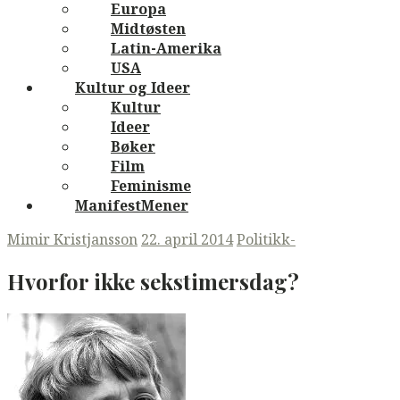
Europa
Midtøsten
Latin-Amerika
USA
Kultur og Ideer
Kultur
Ideer
Bøker
Film
Feminisme
ManifestMener
Mimir Kristjansson
22. april 2014
Politikk-
Hvorfor ikke sekstimersdag?