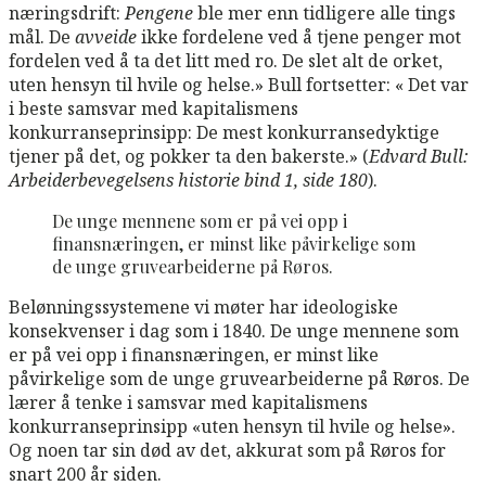
næringsdrift:
Pengene
ble mer enn tidligere alle tings
mål. De
avveide
ikke fordelene ved å tjene penger mot
fordelen ved å ta det litt med ro. De slet alt de orket,
uten hensyn til hvile og helse.» Bull fortsetter: « Det var
i beste samsvar med kapitalismens
konkurranseprinsipp: De mest konkurransedyktige
tjener på det, og pokker ta den bakerste.» (
Edvard Bull:
Arbeiderbevegelsens historie bind 1, side 180
).
De unge mennene som er på vei opp i
finansnæringen, er minst like påvirkelige som
de unge gruvearbeiderne på Røros.
Belønningssystemene vi møter har ideologiske
konsekvenser i dag som i 1840. De unge mennene som
er på vei opp i finansnæringen, er minst like
påvirkelige som de unge gruvearbeiderne på Røros. De
lærer å tenke i samsvar med kapitalismens
konkurranseprinsipp «uten hensyn til hvile og helse».
Og noen tar sin død av det, akkurat som på Røros for
snart 200 år siden.