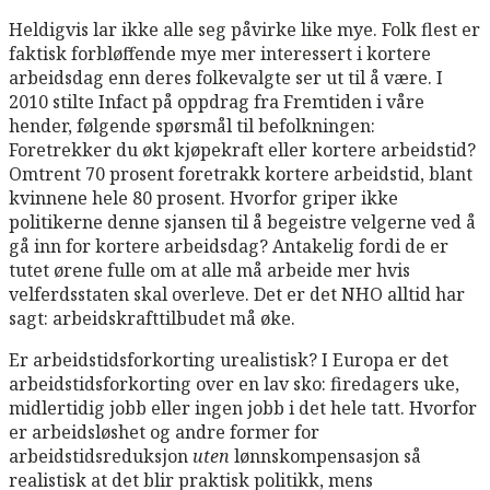
Heldigvis lar ikke alle seg påvirke like mye. Folk flest er
faktisk forbløffende mye mer interessert i kortere
arbeidsdag enn deres folkevalgte ser ut til å være. I
2010 stilte Infact på oppdrag fra Fremtiden i våre
hender, følgende spørsmål til befolkningen:
Foretrekker du økt kjøpekraft eller kortere arbeidstid?
Omtrent 70 prosent foretrakk kortere arbeidstid, blant
kvinnene hele 80 prosent. Hvorfor griper ikke
politikerne denne sjansen til å begeistre velgerne ved å
gå inn for kortere arbeidsdag? Antakelig fordi de er
tutet ørene fulle om at alle må arbeide mer hvis
velferdsstaten skal overleve. Det er det NHO alltid har
sagt: arbeidskrafttilbudet må øke.
Er arbeidstidsforkorting urealistisk? I Europa er det
arbeidstidsforkorting over en lav sko: firedagers uke,
midlertidig jobb eller ingen jobb i det hele tatt. Hvorfor
er arbeidsløshet og andre former for
arbeidstidsreduksjon
uten
lønnskompensasjon så
realistisk at det blir praktisk politikk, mens