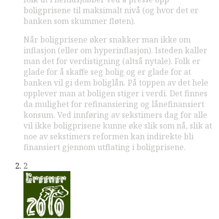
boligprisene til maksimalt nivå (og hvor det er
banken som skummer fløten).
Når boligprisene øker snakker man ikke om
inflasjon (eller om hyperinflasjon). Isteden kaller
man det for verdistigning (altså nytale). Folk er
glade for å skaffe seg bolig og er glade for at
banken vil gi dem boliglån. På toppen av det hele
opplever man at boligen stiger i verdi. Det finnes
da mulighet for refinansiering og lånefinansiert
konsum. Ved innføring av sekstimers dag for alle
vil ikke boligprisene kunne øke slik som nå, slik at
noe av sekstimers reformen kan indirekte bli
finansiert gjennom utflating i boligprisene.
2