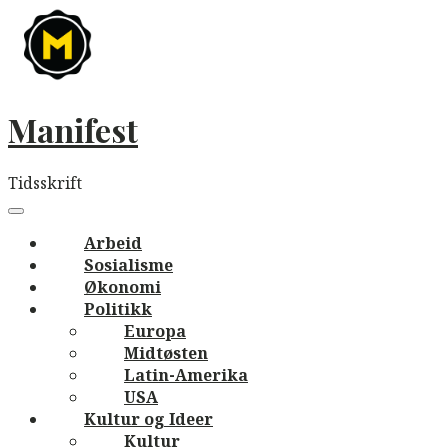
Skip
to
content
Manifest
Tidsskrift
Main
navigation
Menu
Arbeid
Sosialisme
Økonomi
Politikk
Europa
Midtøsten
Latin-Amerika
USA
Kultur og Ideer
Kultur