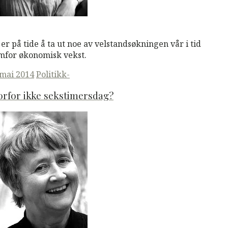
M
Read More
 er på tide å ta ut noe av velstandsøkningen vår i tid
mfor økonomisk vekst.
ted
 mai 2014
Politikk-
rfor ikke sekstimersdag?