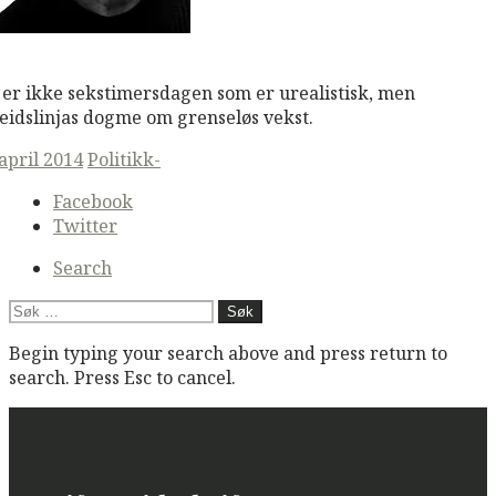
M
Read More
 er ikke sekstimersdagen som er urealistisk, men
eidslinjas dogme om grenseløs vekst.
ted
 april 2014
Politikk-
Secondary
Facebook
navigation
Twitter
Search
Søk
etter:
Begin typing your search above and press return to
search. Press Esc to cancel.