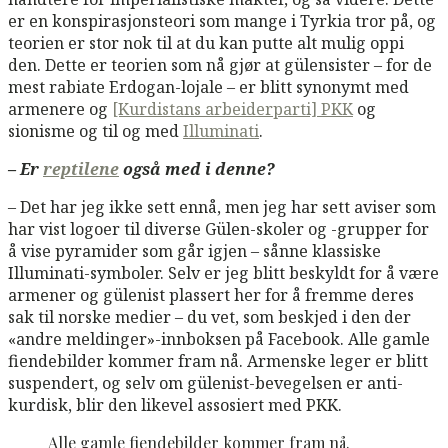
er en konspirasjonsteori som mange i Tyrkia tror på, og
teorien er stor nok til at du kan putte alt mulig oppi
den. Dette er teorien som nå gjør at gülensister – for de
mest rabiate Erdogan-lojale – er blitt synonymt med
armenere og
[Kurdistans arbeiderparti] PKK
og
sionisme og til og med
Illuminati
.
– Er
reptilene
også med i denne?
– Det har jeg ikke sett ennå, men jeg har sett aviser som
har vist logoer til diverse Gülen-skoler og -grupper for
å vise pyramider som går igjen – sånne klassiske
Illuminati-symboler. Selv er jeg blitt beskyldt for å være
armener og gülenist plassert her for å fremme deres
sak til norske medier – du vet, som beskjed i den der
«andre meldinger»-innboksen på Facebook. Alle gamle
fiendebilder kommer fram nå. Armenske leger er blitt
suspendert, og selv om gülenist-bevegelsen er anti-
kurdisk, blir den likevel assosiert med PKK.
Alle gamle fiendebilder kommer fram nå.