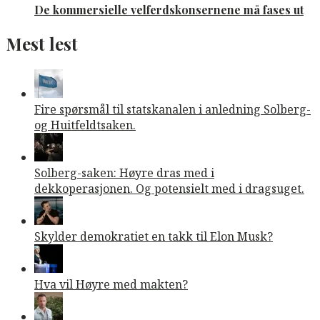
De kommersielle velferdskonsernene må fases ut
Mest lest
Fire spørsmål til statskanalen i anledning Solberg-
og Huitfeldtsaken.
Solberg-saken: Høyre dras med i
dekkoperasjonen. Og potensielt med i dragsuget.
Skylder demokratiet en takk til Elon Musk?
Hva vil Høyre med makten?