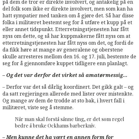
på dem de tror er direkte involvert, og antakelig på en
del folk som ikke er direkte involvert, men som kan ha
hatt sympatier med tanken om å gjøre det. Så har disse
folka i militæret bestemt seg for å utføre et kupp på et
eller annet tidspunkt. Etterretningstjenesten har fått
nyss om dette, og så har kuppmakerne fått nyss om at
etterretningstjenesten har fått nyss om det, og fordi de
da fikk høre at mange av generalene og oberstene
skulle arresteres mellom den 16. og 17. juli, bestemte de
seg for å gjennomføre kuppet tidligere enn planlagt.
– Og det var derfor det virket så amatørmessig…
– Derfor var det så dårlig koordinert. Det gikk galt – og
da satt regjeringen allerede med lister over mistenkte.
Og mange av dem de trodde at sto bak, i hvert fall i
militæret, viste seg å stemme.
Når man skal forstå sånne ting, er det som regel
bedre å bruke Ockhams barberkniv.
– Men kunne det ha vært en annen form for