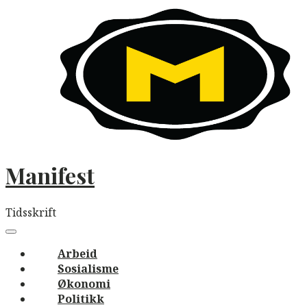
Skip
to
content
Manifest
Tidsskrift
Main
navigation
Menu
Arbeid
Sosialisme
Økonomi
Politikk