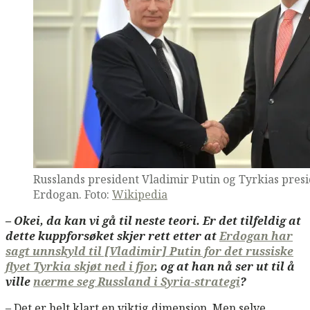
Russlands president Vladimir Putin og Tyrkias pres
Erdogan. Foto:
Wikipedia
– Okei, da kan vi gå til neste teori. Er det tilfeldig at
dette kuppforsøket skjer rett etter at
Erdogan har
sagt unnskyld til [Vladimir] Putin for det russiske
flyet Tyrkia skjøt ned i fjor
, og at han nå ser ut til å
ville
nærme seg Russland i Syria-strategi
?
– Det er helt klart en viktig dimensjon. Men selve