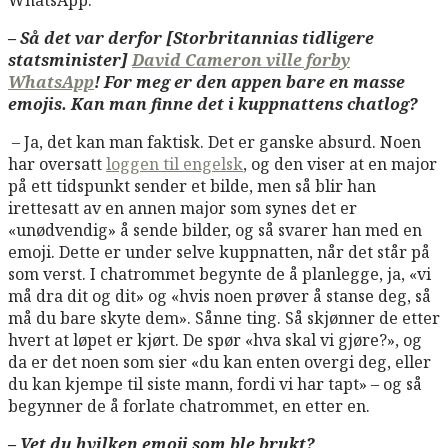
– Så det var derfor [Storbritannias tidligere
statsminister]
David Cameron ville forby
WhatsApp
! For meg er den appen bare en masse
emojis. Kan man finne det i kuppnattens chatlog?
– Ja, det kan man faktisk. Det er ganske absurd. Noen
har oversatt
loggen til engelsk
, og den viser at en major
på ett tidspunkt sender et bilde, men så blir han
irettesatt av en annen major som synes det er
«unødvendig» å sende bilder, og så svarer han med en
emoji. Dette er under selve kuppnatten, når det står på
som verst. I chatrommet begynte de å planlegge, ja, «vi
må dra dit og dit» og «hvis noen prøver å stanse deg, så
må du bare skyte dem». Sånne ting. Så skjønner de etter
hvert at løpet er kjørt. De spør «hva skal vi gjøre?», og
da er det noen som sier «du kan enten overgi deg, eller
du kan kjempe til siste mann, fordi vi har tapt» – og så
begynner de å forlate chatrommet, en etter en.
– Vet du hvilken emoji som ble brukt?