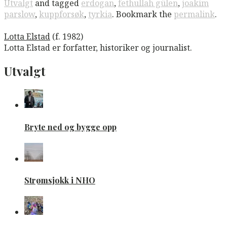
Utvalgt
and tagged
erdogan
,
fethullah gülen
,
joakim
parslow
,
kuppforsøk
,
tyrkia
. Bookmark the
permalink
.
Lotta Elstad
(f. 1982)
Lotta Elstad er forfatter, historiker og journalist.
Utvalgt
Bryte ned og bygge opp
Strømsjokk i NHO