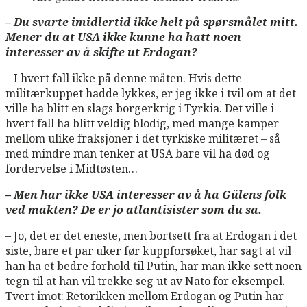
– Du svarte imidlertid ikke helt på spørsmålet mitt.
Mener du at USA ikke kunne ha hatt noen
interesser av å skifte ut Erdogan?
– I hvert fall ikke på denne måten. Hvis dette
militærkuppet hadde lykkes, er jeg ikke i tvil om at det
ville ha blitt en slags borgerkrig i Tyrkia. Det ville i
hvert fall ha blitt veldig blodig, med mange kamper
mellom ulike fraksjoner i det tyrkiske militæret – så
med mindre man tenker at USA bare vil ha død og
fordervelse i Midtøsten…
– Men har ikke USA interesser av å ha Gülens folk
ved makten? De er jo atlantisister som du sa.
– Jo, det er det eneste, men bortsett fra at Erdogan i det
siste, bare et par uker før kuppforsøket, har sagt at vil
han ha et bedre forhold til Putin, har man ikke sett noen
tegn til at han vil trekke seg ut av Nato for eksempel.
Tvert imot: Retorikken mellom Erdogan og Putin har