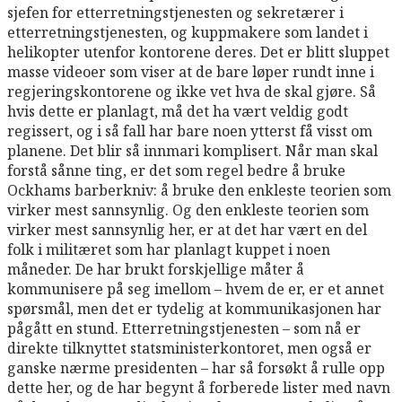
sjefen for etterretningstjenesten og sekretærer i
etterretningstjenesten, og kuppmakere som landet i
helikopter utenfor kontorene deres. Det er blitt sluppet
masse videoer som viser at de bare løper rundt inne i
regjeringskontorene og ikke vet hva de skal gjøre. Så
hvis dette er planlagt, må det ha vært veldig godt
regissert, og i så fall har bare noen ytterst få visst om
planene. Det blir så innmari komplisert. Når man skal
forstå sånne ting, er det som regel bedre å bruke
Ockhams barberkniv: å bruke den enkleste teorien som
virker mest sannsynlig. Og den enkleste teorien som
virker mest sannsynlig her, er at det har vært en del
folk i militæret som har planlagt kuppet i noen
måneder. De har brukt forskjellige måter å
kommunisere på seg imellom – hvem de er, er et annet
spørsmål, men det er tydelig at kommunikasjonen har
pågått en stund. Etterretningstjenesten – som nå er
direkte tilknyttet statsministerkontoret, men også er
ganske nærme presidenten – har så forsøkt å rulle opp
dette her, og de har begynt å forberede lister med navn