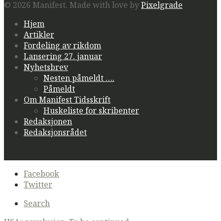
© 2026 Manifest.
Made with love by
Pixelgrade
Hjem
Artikler
Fordeling av rikdom
Lansering 27. januar
Nyhetsbrev
Nesten påmeldt ….
Påmeldt
Om Manifest Tidsskrift
Huskeliste for skribenter
Redaksjonen
Redaksjonsrådet
Secondary
Facebook
navigation
Twitter
Search