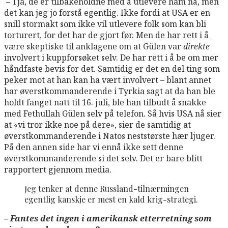
–
Tja, de er tilbakeholdne med å utlevere ham nå, men
det kan jeg jo forstå egentlig. Ikke fordi at USA er en
snill stormakt som ikke vil utlevere folk som kan bli
torturert, for det har de gjort før. Men de har rett i å
være skeptiske til anklagene om at Gülen var
direkte
involvert i kuppforsøket selv. De har rett i å be om mer
håndfaste bevis for det. Samtidig er det en del ting som
peker mot at han kan ha vært involvert – blant annet
har øverstkommanderende i Tyrkia sagt at da han ble
holdt fanget natt til 16. juli, ble han tilbudt å snakke
med Fethullah Gülen selv på telefon. Så hvis USA nå sier
at «vi tror ikke noe på dere», sier de samtidig at
øverstkommanderende i Natos neststørste hær ljuger.
På den annen side har vi ennå ikke sett denne
øverstkommanderende si det selv. Det er bare blitt
rapportert gjennom media.
Jeg tenker at denne Russland-tilnærmingen
egentlig kanskje er mest en kald krig-strategi.
– Fantes det ingen i amerikansk etterretning som