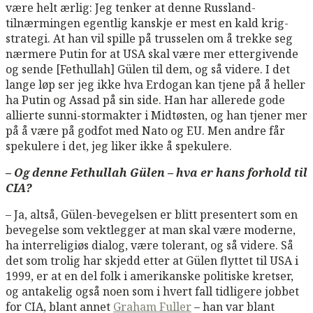
være helt ærlig: Jeg tenker at denne Russland-
tilnærmingen egentlig kanskje er mest en kald krig-
strategi. At han vil spille på trusselen om å trekke seg
nærmere Putin for at USA skal være mer ettergivende
og sende [Fethullah] Gülen til dem, og så videre. I det
lange løp ser jeg ikke hva Erdogan kan tjene på å heller
ha Putin og Assad på sin side. Han har allerede gode
allierte sunni-stormakter i Midtøsten, og han tjener mer
på å være på godfot med Nato og EU. Men andre får
spekulere i det, jeg liker ikke å spekulere.
– Og denne Fethullah Gülen – hva er hans forhold til
CIA?
– Ja, altså, Gülen-bevegelsen er blitt presentert som en
bevegelse som vektlegger at man skal være moderne,
ha interreligiøs dialog, være tolerant, og så videre. Så
det som trolig har skjedd etter at Gülen flyttet til USA i
1999, er at en del folk i amerikanske politiske kretser,
og antakelig også noen som i hvert fall tidligere jobbet
for CIA, blant annet
Graham Fuller
– han var blant