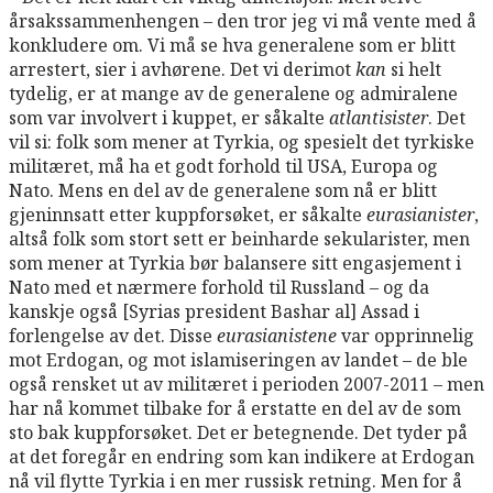
årsakssammenhengen – den tror jeg vi må vente med å
konkludere om. Vi må se hva generalene som er blitt
arrestert, sier i avhørene. Det vi derimot
kan
si helt
tydelig, er at mange av de generalene og admiralene
som var involvert i kuppet, er såkalte
atlantisister
. Det
vil si: folk som mener at Tyrkia, og spesielt det tyrkiske
militæret, må ha et godt forhold til USA, Europa og
Nato. Mens en del av de generalene som nå er blitt
gjeninnsatt etter kuppforsøket, er såkalte
eurasianister
,
altså folk som stort sett er beinharde sekularister, men
som mener at Tyrkia bør balansere sitt engasjement i
Nato med et nærmere forhold til Russland – og da
kanskje også [Syrias president Bashar al] Assad i
forlengelse av det. Disse
eurasianistene
var opprinnelig
mot Erdogan, og mot islamiseringen av landet – de ble
også rensket ut av militæret i perioden 2007-2011 – men
har nå kommet tilbake for å erstatte en del av de som
sto bak kuppforsøket. Det er betegnende. Det tyder på
at det foregår en endring som kan indikere at Erdogan
nå vil flytte Tyrkia i en mer russisk retning. Men for å