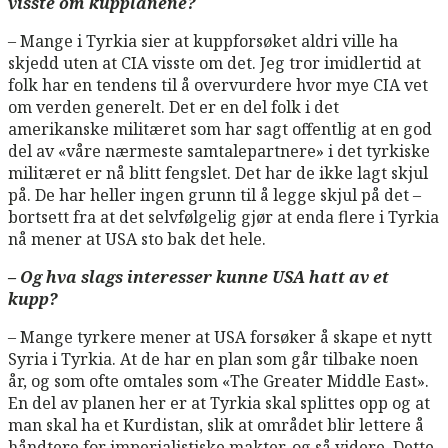
visste om kupplanene?
– Mange i Tyrkia sier at kuppforsøket aldri ville ha
skjedd uten at CIA visste om det. Jeg tror imidlertid at
folk har en tendens til å overvurdere hvor mye CIA vet
om verden generelt. Det er en del folk i det
amerikanske militæret som har sagt offentlig at en god
del av «våre nærmeste samtalepartnere» i det tyrkiske
militæret er nå blitt fengslet. Det har de ikke lagt skjul
på. De har heller ingen grunn til å legge skjul på det ­–
bortsett fra at det selvfølgelig gjør at enda flere i Tyrkia
nå mener at USA sto bak det hele.
– Og hva slags interesser kunne USA hatt av et
kupp?
– Mange tyrkere mener at USA forsøker å skape et nytt
Syria i Tyrkia. At de har en plan som går tilbake noen
år, og som ofte omtales som «The Greater Middle East».
En del av planen her er at Tyrkia skal splittes opp og at
man skal ha et Kurdistan, slik at området blir lettere å
håndtere for imperialistiske makter, og så videre. Dette