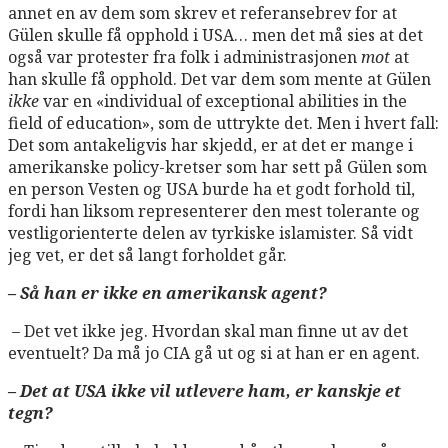
annet en av dem som skrev et referansebrev for at
Gülen skulle få opphold i USA… men det må sies at det
også var protester fra folk i administrasjonen
mot
at
han skulle få opphold. Det var dem som mente at Gülen
ikke
var en «individual of exceptional abilities in the
field of education», som de uttrykte det. Men i hvert fall:
Det som antakeligvis har skjedd, er at det er mange i
amerikanske policy-kretser som har sett på Gülen som
en person Vesten og USA burde ha et godt forhold til,
fordi han liksom representerer den mest tolerante og
vestligorienterte delen av tyrkiske islamister. Så vidt
jeg vet, er det så langt forholdet går.
– Så han er ikke en amerikansk agent?
– Det vet ikke jeg. Hvordan skal man finne ut av det
eventuelt? Da må jo CIA gå ut og si at han er en agent.
– Det at USA ikke vil utlevere ham, er kanskje et
tegn?