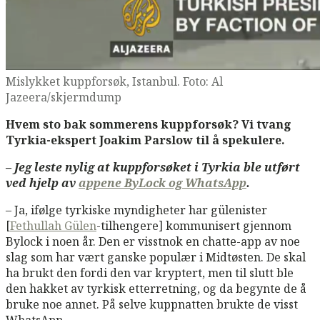
Mislykket kuppforsøk, Istanbul. Foto: Al
Jazeera/skjermdump
Hvem sto bak sommerens kuppforsøk? Vi tvang
Tyrkia-ekspert Joakim Parslow til å spekulere.
– Jeg leste nylig at kuppforsøket i Tyrkia ble utført
ved hjelp av
appene ByLock og WhatsApp
.
– Ja, ifølge tyrkiske myndigheter har gülenister
[
Fethullah Gülen
-tilhengere] kommunisert gjennom
Bylock i noen år. Den er visstnok en chatte-app av noe
slag som har vært ganske populær i Midtøsten. De skal
ha brukt den fordi den var kryptert, men til slutt ble
den hakket av tyrkisk etterretning, og da begynte de å
bruke noe annet. På selve kuppnatten brukte de visst
WhatsApp.