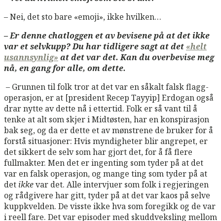
– Nei, det sto bare «emoji», ikke hvilken…
– Er denne chatloggen et av bevisene på at det ikke
var et selvkupp? Du har tidligere sagt at det
«helt
usannsynlig»
at det var det. Kan du overbevise meg
nå, en gang for alle, om dette.
– Grunnen til folk tror at det var en såkalt falsk flagg-
operasjon, er at [president Recep Tayyip] Erdogan også
drar nytte av dette nå i ettertid. Folk er så vant til å
tenke at alt som skjer i Midtøsten, har en konspirasjon
bak seg, og da er dette et av mønstrene de bruker for å
forstå situasjoner: Hvis myndigheter blir angrepet, er
det sikkert de selv som har gjort det, for å få flere
fullmakter. Men det er ingenting som tyder på at det
var en falsk operasjon, og mange ting som tyder på at
det
ikke
var det. Alle intervjuer som folk i regjeringen
og rådgivere har gitt, tyder på at det var kaos på selve
kuppkvelden. De visste ikke hva som foregikk og de var
i reell fare. Det var episoder med skuddveksling mellom