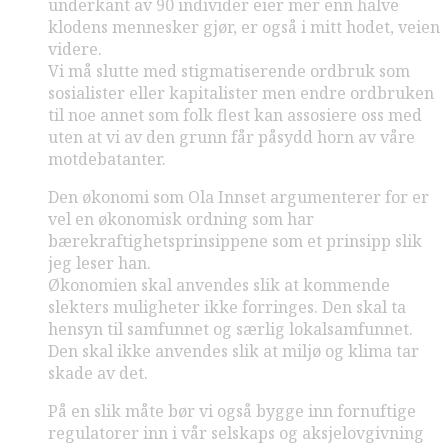
underkant av 90 individer eier mer enn halve
klodens mennesker gjør, er også i mitt hodet, veien
videre.
Vi må slutte med stigmatiserende ordbruk som
sosialister eller kapitalister men endre ordbruken
til noe annet som folk flest kan assosiere oss med
uten at vi av den grunn får påsydd horn av våre
motdebatanter.
Den økonomi som Ola Innset argumenterer for er
vel en økonomisk ordning som har
bærekraftighetsprinsippene som et prinsipp slik
jeg leser han.
Økonomien skal anvendes slik at kommende
slekters muligheter ikke forringes. Den skal ta
hensyn til samfunnet og særlig lokalsamfunnet.
Den skal ikke anvendes slik at miljø og klima tar
skade av det.
På en slik måte bør vi også bygge inn fornuftige
regulatorer inn i vår selskaps og aksjelovgivning