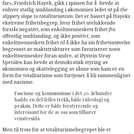
far», Friedrich Hayek, gikk i spissen for å hevde at
enhver statlig innblanding i økonomien ledet ut på
the
slippery slope to totalitarianism
. Det er basert på Hayeks
ekstreme frihetsbegrep, hvor frihet utelukkende
forstås negativt, som enkeltmenneskets frihet
fra
offentlig innblanding, og ikke
positivt
, som
enkeltmenneskets frihet
til
å ikke ha sin frihetsutøvelse
begrenset av maktstrukturer som favoriserer noen
enkeltmennesker foran andre, at Øystein Stray
Spetalen kan hevde at demokratisk styring av
økonomien og skattelegging av sånne som ham er en
form for totalitarisme som fortjener å bli sammenlignet
med nazisme.
Fascisme og kommunisme i det 20. århundre
hadde en del felles trekk, både i ideologi og
praksis. Dette er både forstyrrende og
interessant for de av oss som tilhører
venstresida.
Men til tross for at totalitarismebegrepet ble et