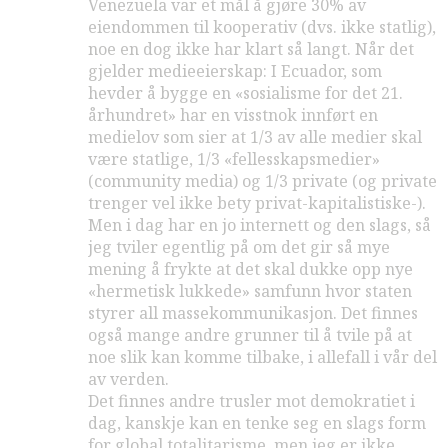
Venezuela var et mål å gjøre 30% av
eiendommen til kooperativ (dvs. ikke statlig),
noe en dog ikke har klart så langt. Når det
gjelder medieeierskap: I Ecuador, som
hevder å bygge en «sosialisme for det 21.
århundret» har en visstnok innført en
medielov som sier at 1/3 av alle medier skal
være statlige, 1/3 «fellesskapsmedier»
(community media) og 1/3 private (og private
trenger vel ikke bety privat-kapitalistiske-).
Men i dag har en jo internett og den slags, så
jeg tviler egentlig på om det gir så mye
mening å frykte at det skal dukke opp nye
«hermetisk lukkede» samfunn hvor staten
styrer all massekommunikasjon. Det finnes
også mange andre grunner til å tvile på at
noe slik kan komme tilbake, i allefall i vår del
av verden.
Det finnes andre trusler mot demokratiet i
dag, kanskje kan en tenke seg en slags form
for global totalitarisme, men jeg er ikke