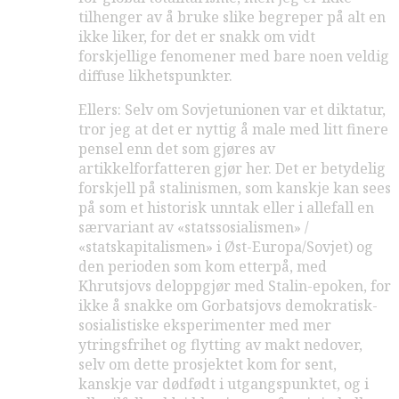
tilhenger av å bruke slike begreper på alt en
ikke liker, for det er snakk om vidt
forskjellige fenomener med bare noen veldig
diffuse likhetspunkter.
Ellers: Selv om Sovjetunionen var et diktatur,
tror jeg at det er nyttig å male med litt finere
pensel enn det som gjøres av
artikkelforfatteren gjør her. Det er betydelig
forskjell på stalinismen, som kanskje kan sees
på som et historisk unntak eller i allefall en
særvariant av «statssosialismen» /
«statskapitalismen» i Øst-Europa/Sovjet) og
den perioden som kom etterpå, med
Khrutsjovs deloppgjør med Stalin-epoken, for
ikke å snakke om Gorbatsjovs demokratisk-
sosialistiske eksperimenter med mer
ytringsfrihet og flytting av makt nedover,
selv om dette prosjektet kom for sent,
kanskje var dødfødt i utgangspunktet, og i