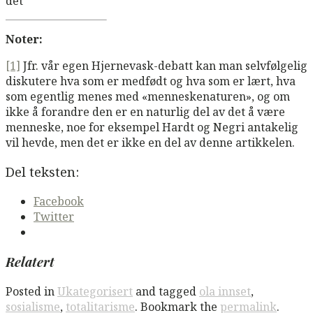
det
Noter:
[1]
Jfr. vår egen Hjernevask-debatt kan man selvfølgelig
diskutere hva som er medfødt og hva som er lært, hva
som egentlig menes med «menneskenaturen», og om
ikke å forandre den er en naturlig del av det å være
menneske, noe for eksempel Hardt og Negri antakelig
vil hevde, men det er ikke en del av denne artikkelen.
Del teksten:
Facebook
Twitter
Relatert
Posted in
Ukategorisert
and tagged
ola innset
,
sosialisme
,
totalitarisme
. Bookmark the
permalink
.