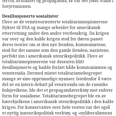
terror, brutalitet og propaganda, så var det Josef Stalin i
Sovjetunionen.
Desillusjonerte sosialister
Flere av de venstreorienterte totalitarismepionerene
flyktet til USA og mange arbeidet for amerikansk
etterretning under den andre verdenskrig. Da krigen
var over og den kalde krigen stod for døren passet
deres teorier om at den nye fienden, kommunistene,
stod for det samme som den gamle fienden, nazistene,
perfekt inn i amerikansk utenrikspolitikk. Flere av
totalitarismepionerene var dessuten blitt
desillusjonerte og hadde forlatt både kommunismen og
venstresida. Dermed mistet totalitarismebegrepet
mange av sine opprinnelige nyanser. Istedenfor å være
del av en intern debatt på venstresida om de russiske
bolsjevikene, ble det et propagandaverktøy mot enhver
form for sosialisme. Totalitarismebegrepet ble en av
bærebjelkene i amerikansk utenrikspolitikk i den kalde
krigen. For konservative over hele vesten var det også
et nyttig innenrikspolitisk verktøy, og «nyliberalismens