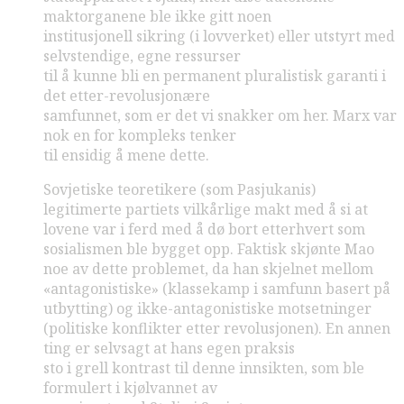
maktorganene ble ikke gitt noen
institusjonell sikring (i lovverket) eller utstyrt med
selvstendige, egne ressurser
til å kunne bli en permanent pluralistisk garanti i
det etter-revolusjonære
samfunnet, som er det vi snakker om her. Marx var
nok en for kompleks tenker
til ensidig å mene dette.
Sovjetiske teoretikere (som Pasjukanis)
legitimerte partiets vilkårlige makt med å si at
lovene var i ferd med å dø bort etterhvert som
sosialismen ble bygget opp. Faktisk skjønte Mao
noe av dette problemet, da han skjelnet mellom
«antagonistiske» (klassekamp i samfunn basert på
utbytting) og ikke-antagonistiske motsetninger
(politiske konflikter etter revolusjonen). En annen
ting er selvsagt at hans egen praksis
sto i grell kontrast til denne innsikten, som ble
formulert i kjølvannet av