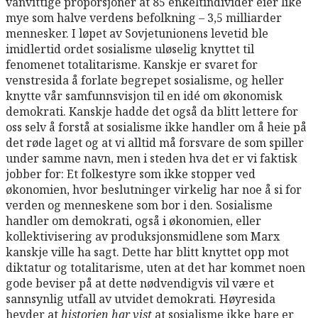
vanvittige proporsjoner at 85 enkeltindivider eier like
mye som halve verdens befolkning – 3,5 milliarder
mennesker. I løpet av Sovjetunionens levetid ble
imidlertid ordet sosialisme uløselig knyttet til
fenomenet totalitarisme. Kanskje er svaret for
venstresida å forlate begrepet sosialisme, og heller
knytte vår samfunnsvisjon til en idé om økonomisk
demokrati. Kanskje hadde det også da blitt lettere for
oss selv å forstå at sosialisme ikke handler om å heie på
det røde laget og at vi alltid må forsvare de som spiller
under samme navn, men i steden hva det er vi faktisk
jobber for: Et folkestyre som ikke stopper ved
økonomien, hvor beslutninger virkelig har noe å si for
verden og menneskene som bor i den. Sosialisme
handler om demokrati, også i økonomien, eller
kollektivisering av produksjonsmidlene som Marx
kanskje ville ha sagt. Dette har blitt knyttet opp mot
diktatur og totalitarisme, uten at det har kommet noen
gode beviser på at dette nødvendigvis vil være et
sannsynlig utfall av utvidet demokrati. Høyresida
hevder at
historien har vist
at sosialisme ikke bare er