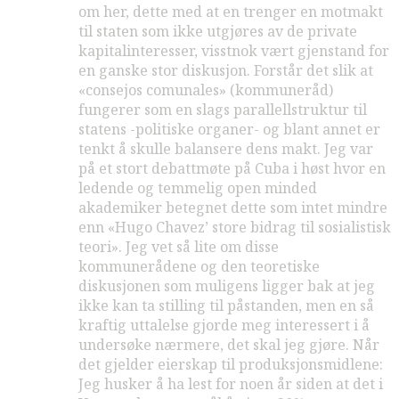
om her, dette med at en trenger en motmakt
til staten som ikke utgjøres av de private
kapitalinteresser, visstnok vært gjenstand for
en ganske stor diskusjon. Forstår det slik at
«consejos comunales» (kommuneråd)
fungerer som en slags parallellstruktur til
statens -politiske organer- og blant annet er
tenkt å skulle balansere dens makt. Jeg var
på et stort debattmøte på Cuba i høst hvor en
ledende og temmelig open minded
akademiker betegnet dette som intet mindre
enn «Hugo Chavez’ store bidrag til sosialistisk
teori». Jeg vet så lite om disse
kommunerådene og den teoretiske
diskusjonen som muligens ligger bak at jeg
ikke kan ta stilling til påstanden, men en så
kraftig uttalelse gjorde meg interessert i å
undersøke nærmere, det skal jeg gjøre. Når
det gjelder eierskap til produksjonsmidlene:
Jeg husker å ha lest for noen år siden at det i