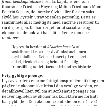
frimarkedskapitalisme
hos bla. kapitalistene som
finansierte Friedrich Hayek og Milton Friedmans Mont
Pelerin Society, det norske Civita eller for den saks
skyld hos Øystein Stray Spetalen personlig. Dette er
samfunnets aller mektigste med enorme ressurser til
sin disposisjon. De har sørget for at sosialisme og
økonomisk demokrati har blitt stående som noe
totalitært
.
Høyresida hevder at
historien har vist
at
sosialisme ikke bare er dysfunksjonelt, men
også totalitært. Dette er basert på en meget
enkel, ideologisert og beint ut feilaktig
framstilling av det tjuende århundres historie.
Evig gyldige poenger
I lys av verdens enorme fattigdomsproblematikk og den
pågående økonomiske krisa i den vestlige verden, er
det allikevel liten tvil om at Borkenaus poenger om
nødvendigheten av økonomisk kollektivisme fortsatt
har gyldighet. Den økonomiske ulikheten er nå av så