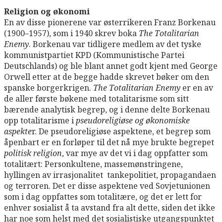
Religion og økonomi
En av disse pionerene var østerrikeren Franz Borkenau
(1900–1957), som i 1940 skrev boka
The Totalitarian
Enemy
. Borkenau var tidligere medlem av det tyske
kommunistpartiet KPD (Kommunistische Partei
Deutschlands) og ble blant annet godt kjent med George
Orwell etter at de begge hadde skrevet bøker om den
spanske borgerkrigen.
The Totalitarian Enemy
er en av
de aller første bøkene med totalitarisme som sitt
bærende analytisk begrep, og i denne delte Borkenau
opp totalitarisme i
pseudoreligiøse
og økonomiske
aspekte
r. De pseudoreligiøse aspektene, et begrep som
åpenbart er en forløper til det nå mye brukte begrepet
politisk religion
, var mye av det vi i dag oppfatter som
totalitært: Personkultene, massemønstringene,
hyllingen av irrasjonalitet tankepolitiet, propagandaen
og terroren. Det er disse aspektene ved Sovjetunionen
som i dag oppfattes som totalitære, og det er lett for
enhver sosialist å ta avstand fra alt dette, siden det ikke
har noe som helst med det sosialistiske utgangspunktet