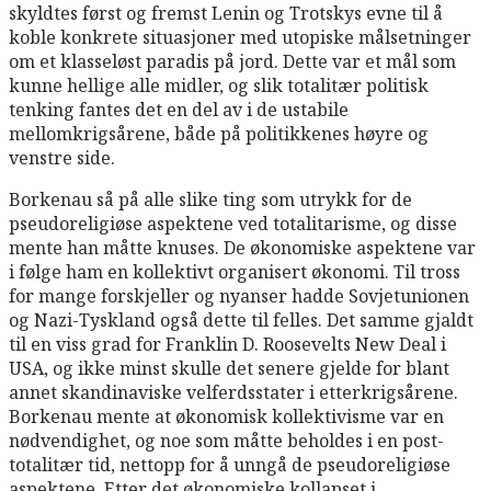
skyldtes først og fremst Lenin og Trotskys evne til å
koble konkrete situasjoner med utopiske målsetninger
om et klasseløst paradis på jord. Dette var et mål som
kunne hellige alle midler, og slik totalitær politisk
tenking fantes det en del av i de ustabile
mellomkrigsårene, både på politikkenes høyre og
venstre side.
Borkenau så på alle slike ting som utrykk for de
pseudoreligiøse aspektene ved totalitarisme, og disse
mente han måtte knuses. De økonomiske aspektene var
i følge ham en kollektivt organisert økonomi. Til tross
for mange forskjeller og nyanser hadde Sovjetunionen
og Nazi-Tyskland også dette til felles. Det samme gjaldt
til en viss grad for Franklin D. Roosevelts New Deal i
USA, og ikke minst skulle det senere gjelde for blant
annet skandinaviske velferdsstater i etterkrigsårene.
Borkenau mente at økonomisk kollektivisme var en
nødvendighet, og noe som måtte beholdes i en post-
totalitær tid, nettopp for å unngå de pseudoreligiøse
aspektene. Etter det økonomiske kollapset i