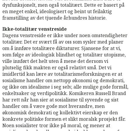
dysfunksjonelt, men også totalitært. Dette er basert på
en meget enkel, ideologisert og beint ut feilaktig
framstilling av det tjuende århundres historie.
Ikke-totalitær venstreside
Dagens venstreside er ikke under noen omstendigheter
totalitær. Det er svært få av oss som sysler med planer
om å innføre totalitære diktaturer. Sjansene for at vi,
som følge av ideologisk blindhet og totalitær utopisme,
ville innført det helt uten å mene det dersom vi
plutselig fikk makten er også relativt små. Det vi
imidlertid kan lære av totalitarismeforskningen er at
sosialisme handler om nettopp økonomi og demokrati,
og ikke om idealisme i seg selv, alle mulige gode formål,
enkeltsaker og verdipolitikk. Komikeren Russell Brand
har rett når han sier at sosialisme til syvende og sist
handler om å være gode mot hverandre, men
økonomisk demokrati og kollektivt eierskap er den
konkrete politiske formen et slikt moralsk prosjekt får.
Noen sosialister tror ikke på moral, og mener at