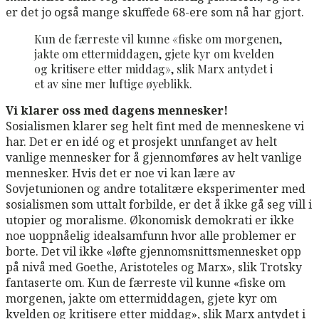
er det jo også mange skuffede 68-ere som nå har gjort.
Kun de færreste vil kunne «fiske om morgenen,
jakte om ettermiddagen, gjete kyr om kvelden
og kritisere etter middag», slik Marx antydet i
et av sine mer luftige øyeblikk.
Vi klarer oss med dagens mennesker!
Sosialismen klarer seg helt fint med de menneskene vi
har. Det er en idé og et prosjekt unnfanget av helt
vanlige mennesker for å gjennomføres av helt vanlige
mennesker. Hvis det er noe vi kan lære av
Sovjetunionen og andre totalitære eksperimenter med
sosialismen som uttalt forbilde, er det å ikke gå seg vill i
utopier og moralisme. Økonomisk demokrati er ikke
noe uoppnåelig idealsamfunn hvor alle problemer er
borte. Det vil ikke «løfte gjennomsnittsmennesket opp
på nivå med Goethe, Aristoteles og Marx», slik Trotsky
fantaserte om. Kun de færreste vil kunne «fiske om
morgenen, jakte om ettermiddagen, gjete kyr om
kvelden og kritisere etter middag», slik Marx antydet i