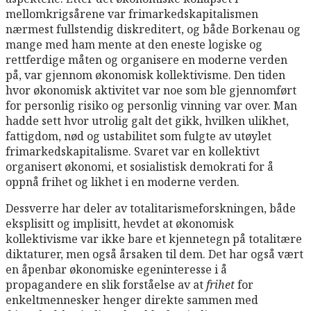
mellomkrigsårene var frimarkedskapitalismen
nærmest fullstendig diskreditert, og både Borkenau og
mange med ham mente at den eneste logiske og
rettferdige måten og organisere en moderne verden
på, var gjennom økonomisk kollektivisme. Den tiden
hvor økonomisk aktivitet var noe som ble gjennomført
for personlig risiko og personlig vinning var over. Man
hadde sett hvor utrolig galt det gikk, hvilken ulikhet,
fattigdom, nød og ustabilitet som fulgte av utøylet
frimarkedskapitalisme. Svaret var en kollektivt
organisert økonomi, et sosialistisk demokrati for å
oppnå frihet og likhet i en moderne verden.
Dessverre har deler av totalitarismeforskningen, både
eksplisitt og implisitt, hevdet at økonomisk
kollektivisme var ikke bare et kjennetegn på totalitære
diktaturer, men også årsaken til dem. Det har også vært
en åpenbar økonomiske egeninteresse i å
propagandere en slik forståelse av at
frihet
for
enkeltmennesker henger direkte sammen med