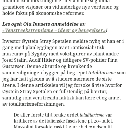
totalitarismeforskningen er det å holde seg unna
grandiose visjoner om vidunderlige nye verdener, og
holde fokus på økonomiske reformer.
Les også Ola Innsets anmeldelse av
«Venstreekstremisme – ideer og bevegelser»
!
Investor Øystein Stray Spetalen meldte nylig at han er i
gang med planleggingen av et «antisosialistisk
museum» på Bygdøy med voksfigurer av blant andre
Josef Stalin, Adolf Hitler og tidligere SV-politier Finn
Gustavsen. Denne absurde og krenkende
sammenligningen bygger på begrepet
totalitarisme
som
jeg har hatt gleden av å studere nærmere de siste
årene. I denne artikkelen vil jeg forsøke å vise hvorfor
Øystein Stray Spetalen er fullstendig på bærtur,
samtidig som venstresida faktisk kan lære et og annet
av totalitarismeforskningen.
De aller første til å bruke ordet
totalitarisme
var
kritikere av de italienske fascistene på 20-tallet.
Mussolini forsøkte raskt å gjøre betegnelsen til