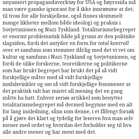
unyansert propagandaverktøy for USA og høyresida må
man være ganske ignorant for å ikke innrømme at det,
til tross for alle forskjellene, også finnes skummelt
mange likheter mellom både ideologi og praksis i
Sovjetunionen og Nazi-Tyskland. Totalitarismebegrepet
er enormt problematisk både på grunn av den politiske
slagsiden, fordi det antyder en form for
total kontroll
over et samfunn som stemmer dårlig med det vi vet om
kultur og samfunn i Nazi-Tyskland og Sovjetunionen, og
fordi de ulike forskerne, teoretikerne og politikerne
som har brukt begrepet har brukt det på så vidt
forskjellige måter med så vidt forskjellige
innfalsvinkler og om så vidt forskjellige fenomener at
det praktisk talt har mistet all mening det en gang
måtte ha hatt. Enhver seriøs artikkel som benytter
totalitarismebegrepet må dermed begynne med en alt
for lang innledning, sånn som denne, i et fåfengt forsøk
på å gjøre det klart og tydelig for leseren hva man selv
mener med ordet og hvordan det forholder seg til hva
alle andre mener og har ment med det.