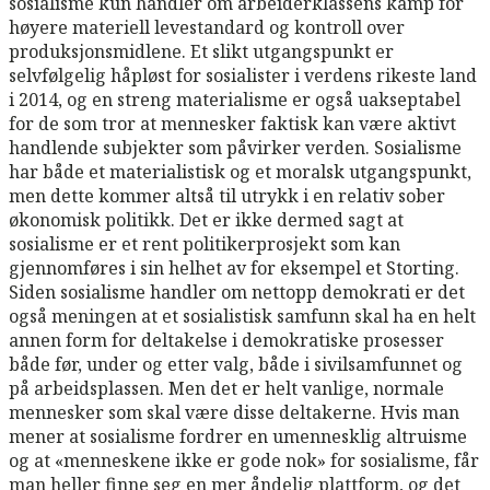
sosialisme kun handler om arbeiderklassens kamp for
høyere materiell levestandard og kontroll over
produksjonsmidlene. Et slikt utgangspunkt er
selvfølgelig håpløst for sosialister i verdens rikeste land
i 2014, og en streng materialisme er også uakseptabel
for de som tror at mennesker faktisk kan være aktivt
handlende subjekter som påvirker verden. Sosialisme
har både et materialistisk og et moralsk utgangspunkt,
men dette kommer altså til utrykk i en relativ sober
økonomisk politikk. Det er ikke dermed sagt at
sosialisme er et rent politikerprosjekt som kan
gjennomføres i sin helhet av for eksempel et Storting.
Siden sosialisme handler om nettopp demokrati er det
også meningen at et sosialistisk samfunn skal ha en helt
annen form for deltakelse i demokratiske prosesser
både før, under og etter valg, både i sivilsamfunnet og
på arbeidsplassen. Men det er helt vanlige, normale
mennesker som skal være disse deltakerne. Hvis man
mener at sosialisme fordrer en umennesklig altruisme
og at «menneskene ikke er gode nok» for sosialisme, får
man heller finne seg en mer åndelig plattform, og det