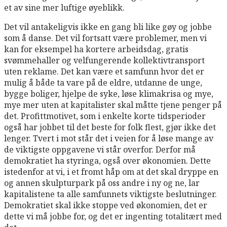
et av sine mer luftige øyeblikk.
Det vil antakeligvis ikke en gang bli like gøy og jobbe
som å danse. Det vil fortsatt være problemer, men vi
kan for eksempel ha kortere arbeidsdag, gratis
svømmehaller og velfungerende kollektivtransport
uten reklame. Det kan være et samfunn hvor det er
mulig å både ta vare på de eldre, utdanne de unge,
bygge boliger, hjelpe de syke, løse klimakrisa og mye,
mye mer uten at kapitalister skal måtte tjene penger på
det. Profittmotivet, som i enkelte korte tidsperioder
også har jobbet til det beste for folk flest, gjør ikke det
lenger. Tvert i mot står det i veien for å løse mange av
de viktigste oppgavene vi står overfor. Derfor må
demokratiet ha styringa, også over økonomien. Dette
istedenfor at vi, i et fromt håp om at det skal dryppe en
og annen skulpturpark på oss andre i ny og ne, lar
kapitalistene ta alle samfunnets viktigste beslutninger.
Demokratiet skal ikke stoppe ved økonomien, det er
dette vi må jobbe for, og det er ingenting totalitært med