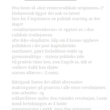
Hva besto så «den venstreradikale utopismen» i?
Idehistorisk ligger det nok en latent
fare for å legitimere en politisk utarting av det
slaget
«totalitarismetenkerne» er opptatt av, i den
radikale tradisjonens,
ofte ikke-eksplisitte, håp om å kunne oppheve
politikken i det post-kapitalistiske
samfunnet, gjøre forholdene enkle og
gjennomsiktige – statens politiske side
vil gradvis visne hen, som Engels sa, slik at
«enhver kokk kan skjøte
statens affærer». (Lenin).
Riktignok fantes det alltid alternative
maktorganer på grasrota i alle store revolusjoner,
som arbeider- og
soldatrådene under den russiske revolusjon, Lenin
innså betydningen av å holde
statsapparatet i sjakk, men dise autonome