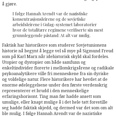
å gjøre.
I følge Hannah Arendt var de nazistiske
konsentrasjonsleirene og de sovjetiske
arbeidsleirene i Gulag-systemet laboratorier
hvor de totalitære regimene verifiserte sin mest
grunnleggende påstand: At alt var mulig.
Faktisk har historikere som studerer Sovjetunionens
historie nå begynt å legge vel så mye på Sigmund Freud
som på Karl Marx når idehistorisk skyld skal fordeles.
Utopier og dystopier om både samfunn og
enkeltindivider florerte i mellomkrigsårene og radikale
psykoanalytikere ville fri menneskene fra sin dyriske
og voldelige natur. Flere historikere har hevdet at de
enorme ødeleggelsene under den første verdenskrig
representerer et brudd i den menneskelige
erfaringshorisont. Ting man før hadde ansett som
umulige, eller knapt mulige å i det hele tatt forestille
seg hadde faktisk skjedd, og dermed var det som om alt
ble mulig. I følge Hannah Arendt var de nazistiske