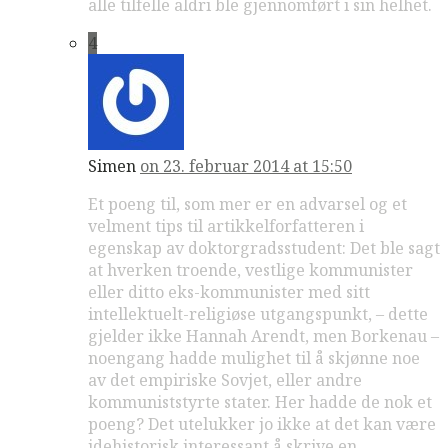
alle tilfelle aldri ble gjennomført i sin helhet.
4
Simen
on 23. februar 2014 at 15:50
Et poeng til, som mer er en advarsel og et
velment tips til artikkelforfatteren i
egenskap av doktorgradsstudent: Det ble sagt
at hverken troende, vestlige kommunister
eller ditto eks-kommunister med sitt
intellektuelt-religiøse utgangspunkt, – dette
gjelder ikke Hannah Arendt, men Borkenau –
noengang hadde mulighet til å skjønne noe
av det empiriske Sovjet, eller andre
kommuniststyrte stater. Her hadde de nok et
poeng? Det utelukker jo ikke at det kan være
idehistorisk interessant å skrive en