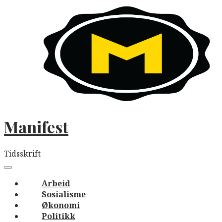
Skip
to
content
Manifest
Tidsskrift
Main
navigation
Menu
Arbeid
Sosialisme
Økonomi
Politikk