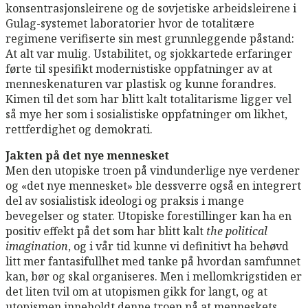
konsentrasjonsleirene og de sovjetiske arbeidsleirene i
Gulag-systemet laboratorier hvor de totalitære
regimene verifiserte sin mest grunnleggende påstand:
At alt var mulig. Ustabilitet, og sjokkartede erfaringer
førte til spesifikt modernistiske oppfatninger av at
menneskenaturen var plastisk og kunne forandres.
Kimen til det som har blitt kalt totalitarisme ligger vel
så mye her som i sosialistiske oppfatninger om likhet,
rettferdighet og demokrati.
Jakten på det nye mennesket
Men den utopiske troen på vindunderlige nye verdener
og «det nye mennesket» ble dessverre også en integrert
del av sosialistisk ideologi og praksis i mange
bevegelser og stater. Utopiske forestillinger kan ha en
positiv effekt på det som har blitt kalt
the political
imagination
, og i vår tid kunne vi definitivt ha behøvd
litt mer fantasifullhet med tanke på hvordan samfunnet
kan, bør og skal organiseres. Men i mellomkrigstiden er
det liten tvil om at utopismen gikk for langt, og at
utopismen inneholdt denne troen på at menneskets