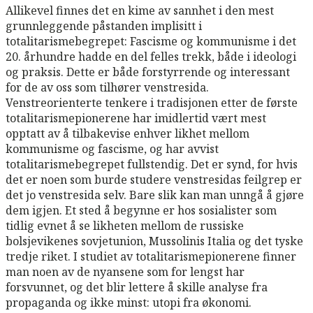
Allikevel finnes det en kime av sannhet i den mest
grunnleggende påstanden implisitt i
totalitarismebegrepet: Fascisme og kommunisme i det
20. århundre hadde en del felles trekk, både i ideologi
og praksis. Dette er både forstyrrende og interessant
for de av oss som tilhører venstresida.
Venstreorienterte tenkere i tradisjonen etter de første
totalitarismepionerene har imidlertid vært mest
opptatt av å tilbakevise enhver likhet mellom
kommunisme og fascisme, og har avvist
totalitarismebegrepet fullstendig. Det er synd, for hvis
det er noen som burde studere venstresidas feilgrep er
det jo venstresida selv. Bare slik kan man unngå å gjøre
dem igjen. Et sted å begynne er hos sosialister som
tidlig evnet å se likheten mellom de russiske
bolsjevikenes sovjetunion, Mussolinis Italia og det tyske
tredje riket. I studiet av totalitarismepionerene finner
man noen av de nyansene som for lengst har
forsvunnet, og det blir lettere å skille analyse fra
propaganda og ikke minst: utopi fra økonomi.