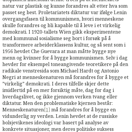
natur var plastisk og kunne forandres alt etter hva som
passet seg best. Proletariatets diktatur var ifølge Lenin
overgangsfasen til kommunismen, hvori menneskene
skulle forandres og bli kapable til å leve i et virkelig
demokrati. I 1920-tallets Wien gikk eksperimentene
med kommunal sosialisme seg bort i forsøk på å
transformere arbeiderklassens kultur, og så sent som i
1956 hevdet Che Guevara at man måtte bygge nye
menn og kvinner for å bygge kommunismen. Selv i dag
hevder for eksempel toneangivende teoretikere på den
radikale venstresida som Michael Hardt og Antonio
Negri at menneskenaturen må forandres for å bygge et
”virkelig” demokrati. I deres tilfelle skjer dette
imidlertid på en mer forsiktig måte, dag for dag i
hverdagslivet, og ikke gjennom verken tvang eller
diktatur. Men den problematiske kjernen består:
Menneskenaturen
[1]
må forandres for å bygge en
vidunderlig ny verden. Lenin hevdet at de russiske
bolsjevikenes ideologi var basert på analyse av
konkrete situasjoner, men deres politiske suksess