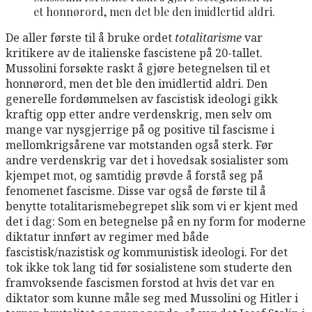
et honnørord, men det ble den imidlertid aldri.
De aller første til å bruke ordet
totalitarisme
var
kritikere av de italienske fascistene på 20-tallet.
Mussolini forsøkte raskt å gjøre betegnelsen til et
honnørord, men det ble den imidlertid aldri. Den
generelle fordømmelsen av fascistisk ideologi gikk
kraftig opp etter andre verdenskrig, men selv om
mange var nysgjerrige på og positive til fascisme i
mellomkrigsårene var motstanden også sterk. Før
andre verdenskrig var det i hovedsak sosialister som
kjempet mot, og samtidig prøvde å forstå seg på
fenomenet fascisme. Disse var også de første til å
benytte totalitarismebegrepet slik som vi er kjent med
det i dag: Som en betegnelse på en ny form for moderne
diktatur innført av regimer med både
fascistisk/nazistisk
og
kommunistisk ideologi. For det
tok ikke tok lang tid før sosialistene som studerte den
framvoksende fascismen forstod at hvis det var en
diktator som kunne måle seg med Mussolini og Hitler i