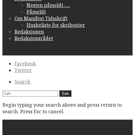
Nesten påmeldt ….
Påmeldt
Om Manifest Tidsskrift
Huskeliste for skribenter
Redaksjonen
Redaksjonsrådet
Secondary
Facebook
navigation
Twitter
Search
Søk
etter:
Begin typing your search above and press return to
search. Press Esc to cancel.