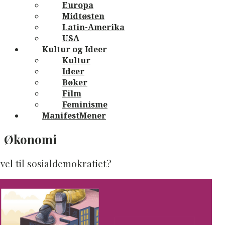
Europa
Midtøsten
Latin-Amerika
USA
Kultur og Ideer
Kultur
Ideer
Bøker
Film
Feminisme
ManifestMener
Category
Økonomi
Archive:
vel til sosialdemokratiet?