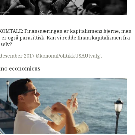
M
Read More
OMTALE: Finansnæringen er kapitalismens hjerne, men
 er også parasittisk. Kan vi redde finanskapitalismen fra
 selv?
ted
 desember 2017
Økonomi
Politikk
USA
Utvalgt
mo economicus