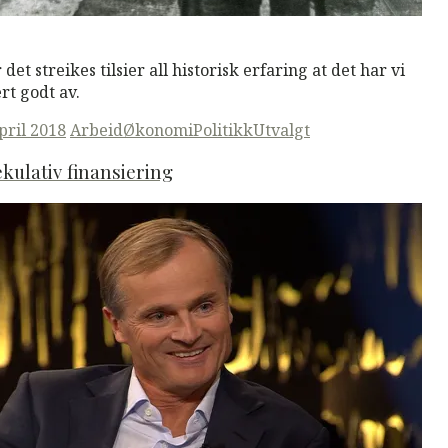
M
Read More
 det streikes tilsier all historisk erfaring at det har vi
rt godt av.
ted
april 2018
Arbeid
Økonomi
Politikk
Utvalgt
kulativ finansiering