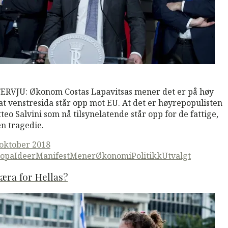
M
Read More
ERVJU: Økonom Costas Lapavitsas mener det er på høy
 at venstresida står opp mot EU. At det er høyrepopulisten
teo Salvini som nå tilsynelatende står opp for de fattige,
en tragedie.
ted
 oktober 2018
opa
Ideer
ManifestMener
Økonomi
Politikk
Utvalgt
æra for Hellas?