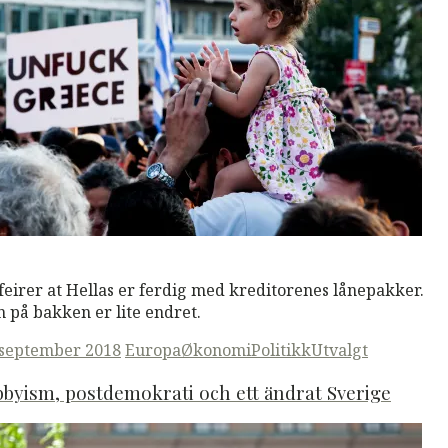
M
Read More
feirer at Hellas er ferdig med kreditorenes lånepakker.
 på bakken er lite endret.
ted
 september 2018
Europa
Økonomi
Politikk
Utvalgt
byism, postdemokrati och ett ändrat Sverige