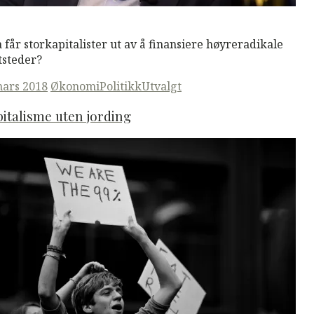
M
Read More
 får storkapitalister ut av å finansiere høyreradikale
tsteder?
ted
mars 2018
Økonomi
Politikk
Utvalgt
italisme uten jording