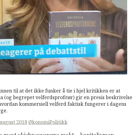
M
Read More
nnen til at det ikke funker å tie i hjel kritikken er at
a (og begrepet velferdsprofitør) gir en presis beskrivelse
hvordan kommersiell velferd faktisk fungerer i dagens
ge.
ted
 august 2018
Økonomi
Politikk
n mest skjebnesvangre makt – kapitalismen