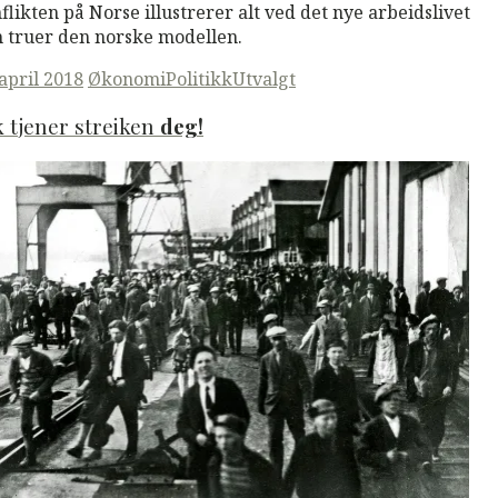
flikten på Norse illustrerer alt ved det nye arbeidslivet
 truer den norske modellen.
ted
 april 2018
Økonomi
Politikk
Utvalgt
k tjener streiken
deg!