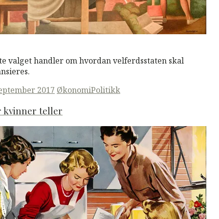
M
Read More
te valget handler om hvordan velferdsstaten skal
ansieres.
ted
september 2017
Økonomi
Politikk
 kvinner teller