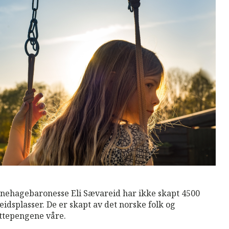
M
Read More
nehagebaronesse Eli Sævareid har ikke skapt 4500
eidsplasser. De er skapt av det norske folk og
ttepengene våre.