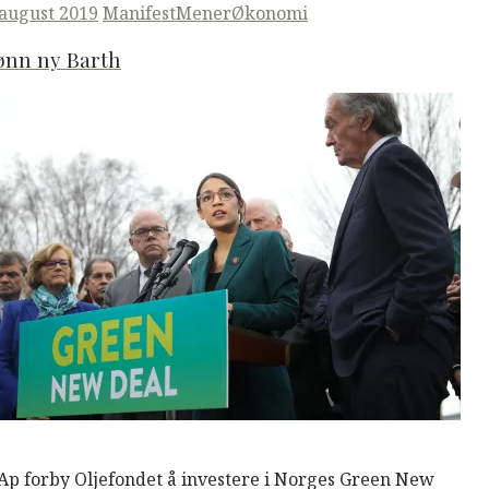
ted
 august 2019
ManifestMener
Økonomi
ønn ny Barth
M
Read More
 Ap forby Oljefondet å investere i Norges Green New