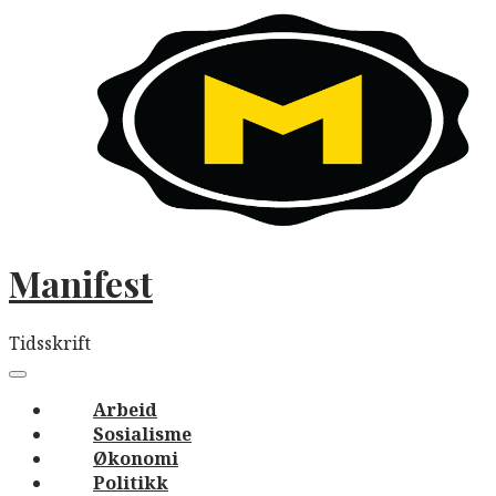
Skip
to
content
Manifest
Tidsskrift
Main
navigation
Menu
Arbeid
Sosialisme
Økonomi
Politikk