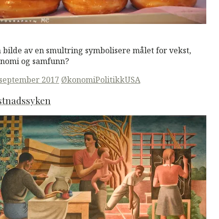
M
Read More
 bilde av en smultring symbolisere målet for vekst,
nomi og samfunn?
ted
 september 2017
Økonomi
Politikk
USA
stnadssyken