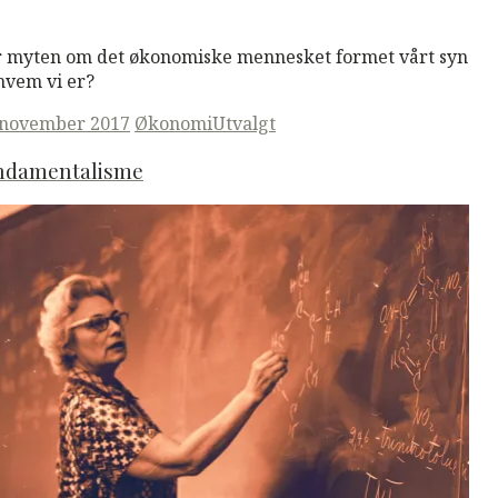
M
Read More
 myten om det økonomiske mennesket formet vårt syn
hvem vi er?
ted
 november 2017
Økonomi
Utvalgt
ndamentalisme