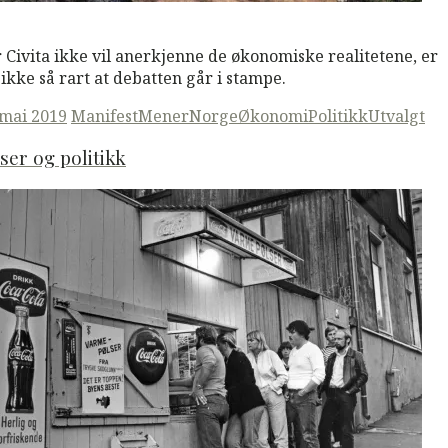
M
Read More
 Civita ikke vil anerkjenne de økonomiske realitetene, er
 ikke så rart at debatten går i stampe.
ted
 mai 2019
ManifestMener
Norge
Økonomi
Politikk
Utvalgt
ser og politikk