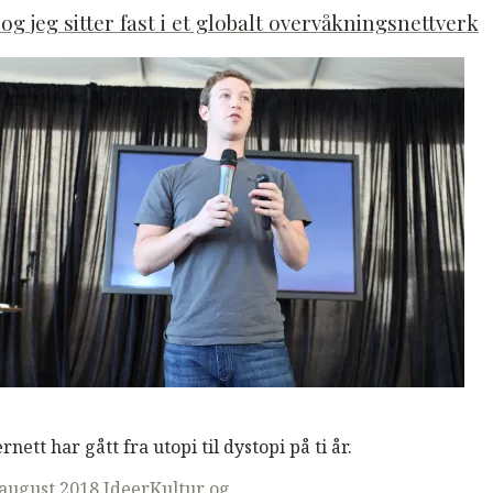
og jeg sitter fast i et globalt overvåkningsnettverk
M
Read More
rnett har gått fra utopi til dystopi på ti år.
ted
 august 2018
Ideer
Kultur og