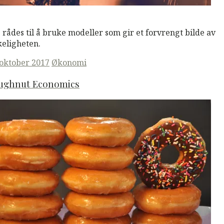
M
Read More
 rådes til å bruke modeller som gir et forvrengt bilde av
keligheten.
ted
 oktober 2017
Økonomi
ughnut Economics