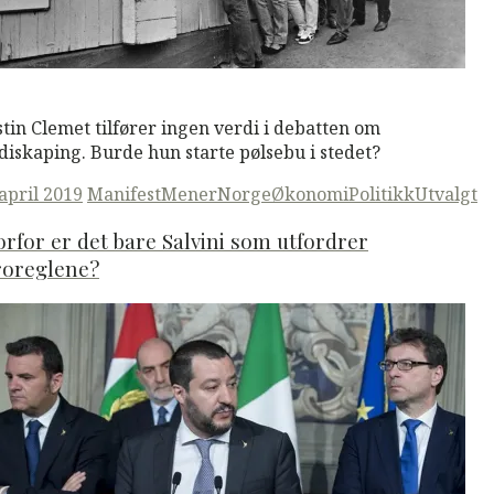
M
Read More
stin Clemet tilfører ingen verdi i debatten om
diskaping. Burde hun starte pølsebu i stedet?
ted
 april 2019
ManifestMener
Norge
Økonomi
Politikk
Utvalgt
rfor er det bare Salvini som utfordrer
roreglene?