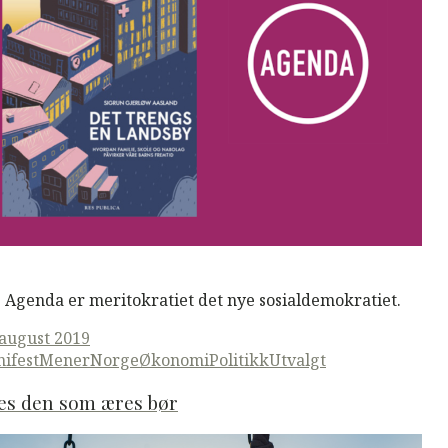
M
Read More
 Agenda er meritokratiet det nye sosialdemokratiet.
ted
 august 2019
ifestMener
Norge
Økonomi
Politikk
Utvalgt
es den som æres bør