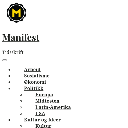
Skip
to
content
Manifest
Tidsskrift
Main
navigation
Menu
Arbeid
Sosialisme
Økonomi
Politikk
Europa
Midtøsten
Latin-Amerika
USA
Kultur og Ideer
Kultur