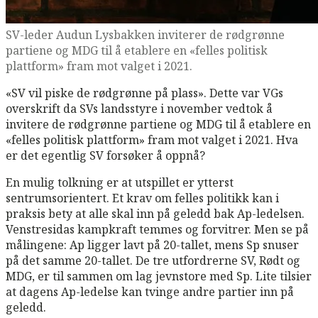
SV-leder Audun Lysbakken inviterer de rødgrønne
partiene og MDG til å etablere en «felles politisk
plattform» fram mot valget i 2021.
«SV vil piske de rødgrønne på plass». Dette var VGs
overskrift da SVs landsstyre i november vedtok å
invitere de rødgrønne partiene og MDG til å etablere en
«felles politisk plattform» fram mot valget i 2021. Hva
er det egentlig SV forsøker å oppnå?
En mulig tolkning er at utspillet er ytterst
sentrumsorientert. Et krav om felles politikk kan i
praksis bety at alle skal inn på geledd bak Ap-ledelsen.
Venstresidas kampkraft temmes og forvitrer. Men se på
målingene: Ap ligger lavt på 20-tallet, mens Sp snuser
på det samme 20-tallet. De tre utfordrerne SV, Rødt og
MDG, er til sammen om lag jevnstore med Sp. Lite tilsier
at dagens Ap-ledelse kan tvinge andre partier inn på
geledd.