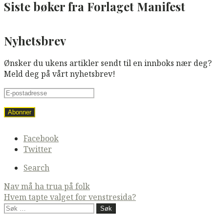
Siste bøker fra Forlaget Manifest
Nyhetsbrev
Ønsker du ukens artikler sendt til en innboks nær deg?
Meld deg på vårt nyhetsbrev!
Secondary
Facebook
navigation
Twitter
Search
Post
Nav må ha trua på folk
Hvem tapte valget for venstresida?
navigation
Søk
etter: