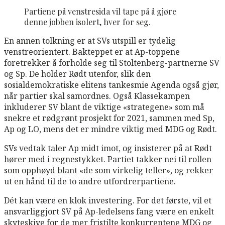
Partiene på venstresida vil tape på å gjøre
denne jobben isolert, hver for seg.
En annen tolkning er at SVs utspill er tydelig
venstreorientert. Bakteppet er at Ap-toppene
foretrekker å forholde seg til Stoltenberg-partnerne SV
og Sp. De holder Rødt utenfor, slik den
sosialdemokratiske elitens tankesmie Agenda også gjør,
når partier skal samordnes. Også Klassekampen
inkluderer SV blant de viktige «strategene» som må
snekre et rødgrønt prosjekt for 2021, sammen med Sp,
Ap og LO, mens det er mindre viktig med MDG og Rødt.
SVs vedtak taler Ap midt imot, og insisterer på at Rødt
hører med i regnestykket. Partiet takker nei til rollen
som opphøyd blant «de som virkelig teller», og rekker
ut en hånd til de to andre utfordrerpartiene.
Dét kan være en klok investering. For det første, vil et
ansvarliggjort SV på Ap-ledelsens fang være en enkelt
skyteskive for de mer fristilte konkurrentene MDG og