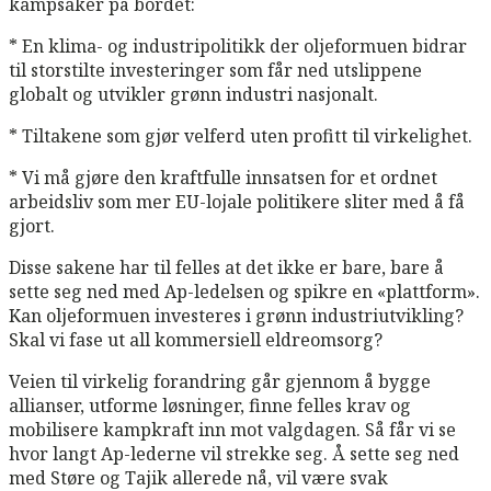
kampsaker på bordet:
* En klima- og industripolitikk der oljeformuen bidrar
til storstilte investeringer som får ned utslippene
globalt og utvikler grønn industri nasjonalt.
* Tiltakene som gjør velferd uten profitt til virkelighet.
* Vi må gjøre den kraftfulle innsatsen for et ordnet
arbeidsliv som mer EU-lojale politikere sliter med å få
gjort.
Disse sakene har til felles at det ikke er bare, bare å
sette seg ned med Ap-ledelsen og spikre en «plattform».
Kan oljeformuen investeres i grønn industriutvikling?
Skal vi fase ut all kommersiell eldreomsorg?
Veien til virkelig forandring går gjennom å bygge
allianser, utforme løsninger, finne felles krav og
mobilisere kampkraft inn mot valgdagen. Så får vi se
hvor langt Ap-lederne vil strekke seg. Å sette seg ned
med Støre og Tajik allerede nå, vil være svak