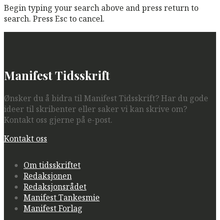
Begin typing your search above and press return to
search. Press Esc to cancel.
Manifest Tidsskrift
Ønsker du å bidra til Manifest Tidsskrift? Har du gode
ideer til skribenter eller saker vi kan skrive om?
Kontakt oss gjerne på e-post.
Kontakt oss
Om tidsskriftet
Redaksjonen
Redaksjonsrådet
Manifest Tankesmie
Manifest Forlag