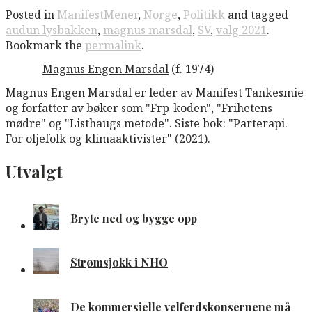
Posted in
ManifestMener
,
Norge
,
Politikk
and tagged
audun lysbakken
,
magnus marsdal
,
SV
,
valg 2021
.
Bookmark the
permalink
.
Magnus Engen Marsdal
(f. 1974)
Magnus Engen Marsdal er leder av Manifest Tankesmie
og forfatter av bøker som "Frp-koden", "Frihetens
mødre" og "Listhaugs metode". Siste bok: "Parterapi.
For oljefolk og klimaaktivister" (2021).
Utvalgt
Bryte ned og bygge opp
Strømsjokk i NHO
De kommersielle velferdskonsernene må