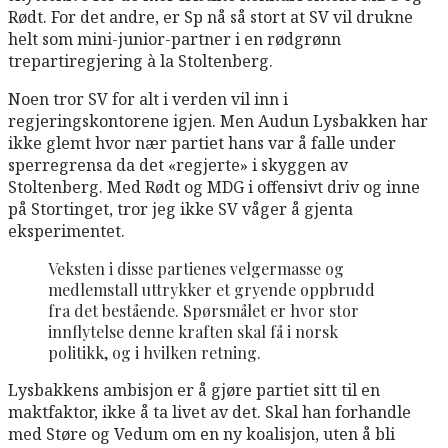
Rødt. For det andre, er Sp nå så stort at SV vil drukne
helt som mini-junior-partner i en rødgrønn
trepartiregjering à la Stoltenberg.
Noen tror SV for alt i verden vil inn i
regjeringskontorene igjen. Men Audun Lysbakken har
ikke glemt hvor nær partiet hans var å falle under
sperregrensa da det «regjerte» i skyggen av
Stoltenberg. Med Rødt og MDG i offensivt driv og inne
på Stortinget, tror jeg ikke SV våger å gjenta
eksperimentet.
Veksten i disse partienes velgermasse og
medlemstall uttrykker et gryende oppbrudd
fra det bestående. Spørsmålet er hvor stor
innflytelse denne kraften skal få i norsk
politikk, og i hvilken retning.
Lysbakkens ambisjon er å gjøre partiet sitt til en
maktfaktor, ikke å ta livet av det. Skal han forhandle
med Støre og Vedum om en ny koalisjon, uten å bli