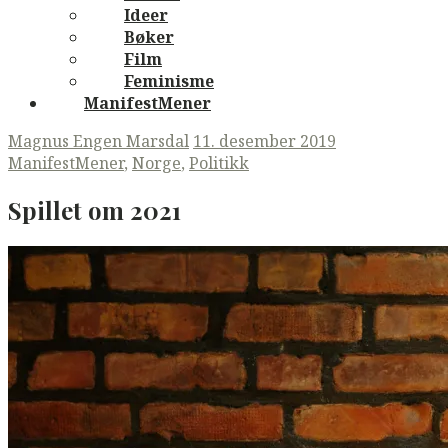
Ideer
Bøker
Film
Feminisme
ManifestMener
Magnus Engen Marsdal
11. desember 2019
ManifestMener
,
Norge
,
Politikk
Spillet om 2021