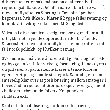
diktert i sak etter sak, må han ha et alternativ til
regjeringsdeltakelse. Det alternativet kan bare være å
utøve innflytelse fra Stortinget. Den blir åpenbart
begrenset, hvis ikke SV klarer å bygge felles retning og
kampkraft i viktige saker med MDG og Rødt.
Veksten i disse partienes velgermasse og medlemstall
uttrykker et gryende oppbrudd fra det bestående.
Spørsmålet er hvor stor innflytelse denne kraften skal
få i norsk politikk, og i hvilken retning.
SVs ambisjon må være å forene det grønne og det røde
og bygge en kraft for virkelig forandring. Landsstyrets
utspill viser at partilederne klarer å tenke forbi sin
egen nesetipp og handle strategisk. Samtidig er de nok
smertelig klar over at posisjonering mellom strateger i
hovedstaden sjelden utløser jordskjelv av engasjement i
«heile det arbeidande folket». Knapt nok et
skuldertrekk.
Skal det bli mobilisering, må konkrete krav og