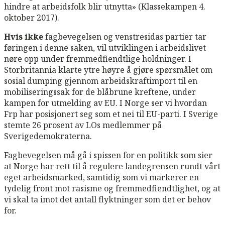
hindre at arbeidsfolk blir utnytta» (Klassekampen 4.
oktober 2017).
Hvis ikke
fagbevegelsen og venstresidas partier tar
føringen i denne saken, vil utviklingen i arbeidslivet
nøre opp under fremmedfiendtlige holdninger. I
Storbritannia klarte ytre høyre å gjøre spørsmålet om
sosial dumping gjennom arbeidskraftimport til en
mobiliseringssak for de blåbrune kreftene, under
kampen for utmelding av EU. I Norge ser vi hvordan
Frp har posisjonert seg som et nei til EU-parti. I Sverige
stemte 26 prosent av LOs medlemmer på
Sverigedemokraterna.
Fagbevegelsen må gå i spissen for en politikk som sier
at Norge har rett til å regulere landegrensen rundt vårt
eget arbeidsmarked, samtidig som vi markerer en
tydelig front mot rasisme og fremmedfiendtlighet, og at
vi skal ta imot det antall flyktninger som det er behov
for.