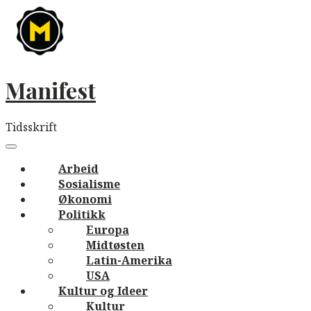
Skip
to
content
Manifest
Tidsskrift
Main
navigation
Menu
Arbeid
Sosialisme
Økonomi
Politikk
Europa
Midtøsten
Latin-Amerika
USA
Kultur og Ideer
Kultur