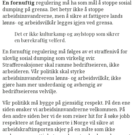
En fornuftig
regulering må ha som mål å stoppe sosial
dumping på grensa. Det betyr ikke å stoppe
arbeidsinnvandrerne, men å sikre at fattigere lands
lønns- og arbeidsvilkår legges igjen ved grensa.
Det er ikke kulturkamp og asylstopp som sikrer
en bærekraftig velferd.
En fornuftig regulering må følges av et straffenivå for
ulovlig sosial dumping som virkelig svir.
Straffereaksjoner skal ramme bedriftseieren, ikke
arbeideren. Vår politikk skal styrke
arbeidsinnvandrerens lønns- og arbeidsvilkår, ikke
gjøre ham mer underdanig og avhengig av
bedriftseierens velvilje.
Vår politikk må bygge på gjensidig respekt. På den ene
siden ønsker vi arbeidsinnvandrerne velkommen. På
den andre siden ber vi de som reiser hit for å søke jobb
respektere at fagorganiserte i Norge vil sikre at
arbeidskraftimporten skjer på en måte som ikke