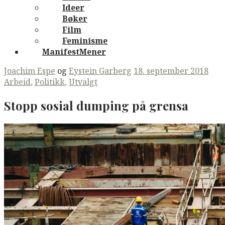
Ideer
Bøker
Film
Feminisme
ManifestMener
Joachim Espe
og
Eystein Garberg
18. september 2018
Arbeid
,
Politikk
,
Utvalgt
Stopp sosial dumping på grensa