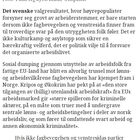
Det svenske
valgresultatet, hvor høyrepopulister
forsyner seg grovt av arbeiderstemmer, er bare starten
dersom ikke fagbevegelsen og venstresida finner fram
til troverdige svar på den utryggheten folk føler. Det er
ikke kulturkamp og asylstopp som sikrer en
bærekraftig velferd, det er politisk vilje til å forsvare
det organiserte arbeidslivet.
Sosial dumping gjennom utnyttelse av arbeidsfolk fra
fattige EU-land har blitt en alvorlig trussel mot lønns-
og arbeidsvilkårene fagbevegelsen har kjempet fram i
Norge. Kripos og Økokrim har pekt på at «den store
tilgangen av (billig) utenlandsk arbeidskraft» fra EUs
arbeidsmarked gir «større spillerom for kriminelle
aktører, på en måte som truer med å undergrave
sentrale lønns- og arbeidsbetingelser i deler av norsk
arbeidsliv, og som fører til omfattende svart arbeid og
annen økonomisk kriminalitet».
Hvis ikke
fagbevegelsen og venstresidas partier