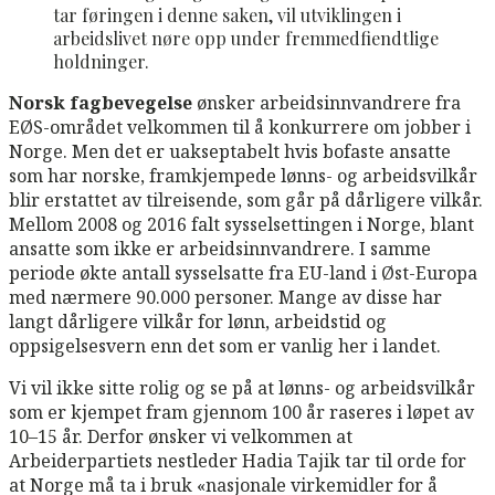
tar føringen i denne saken, vil utviklingen i
arbeidslivet nøre opp under fremmedfiendtlige
holdninger.
Norsk fagbevegelse
ønsker arbeidsinnvandrere fra
EØS-området velkommen til å konkurrere om jobber i
Norge. Men det er uakseptabelt hvis bofaste ansatte
som har norske, framkjempede lønns- og arbeidsvilkår
blir erstattet av tilreisende, som går på dårligere vilkår.
Mellom 2008 og 2016 falt sysselsettingen i Norge, blant
ansatte som ikke er arbeidsinnvandrere. I samme
periode økte antall sysselsatte fra EU-land i Øst-Europa
med nærmere 90.000 personer. Mange av disse har
langt dårligere vilkår for lønn, arbeidstid og
oppsigelsesvern enn det som er vanlig her i landet.
Vi vil ikke sitte rolig og se på at lønns- og arbeidsvilkår
som er kjempet fram gjennom 100 år raseres i løpet av
10–15 år. Derfor ønsker vi velkommen at
Arbeiderpartiets nestleder Hadia Tajik tar til orde for
at Norge må ta i bruk «nasjonale virkemidler for å