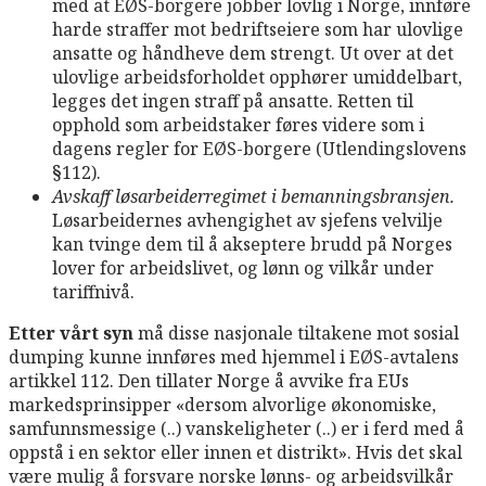
med at EØS-borgere jobber lovlig i Norge, innføre
harde straffer mot bedriftseiere som har ulovlige
ansatte og håndheve dem strengt. Ut over at det
ulovlige arbeidsforholdet opphører umiddelbart,
legges det ingen straff på ansatte. Retten til
opphold som arbeidstaker føres videre som i
dagens regler for EØS-borgere (Utlendingslovens
§112).
Avskaff løsarbeiderregimet i bemanningsbransjen.
Løsarbeidernes avhengighet av sjefens velvilje
kan tvinge dem til å akseptere brudd på Norges
lover for arbeidslivet, og lønn og vilkår under
tariffnivå.
Etter vårt syn
må disse nasjonale tiltakene mot sosial
dumping kunne innføres med hjemmel i EØS-avtalens
artikkel 112. Den tillater Norge å avvike fra EUs
markedsprinsipper «dersom alvorlige økonomiske,
samfunnsmessige (..) vanskeligheter (..) er i ferd med å
oppstå i en sektor eller innen et distrikt». Hvis det skal
være mulig å forsvare norske lønns- og arbeidsvilkår