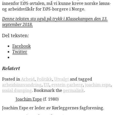
innenfor EØS-avtalen, må vi kunne kreve norske lønns-
og arbeidsvilkår for EØS-borgere i Norge.
Denne teksten sto også på trykk i Klassekampen den 13.
september 2018.
Del teksten:
Facebook
Twitter
Relatert
Posted in
Arbeid
,
Politikk
,
Utvalgt
and tagged
arbeidsinnvandring
,
EU
,
eystein garberg
,
joachim espe
,
sosial dumping
. Bookmark the
permalink
.
Joachim Espe
(f. 1980)
Joachim Espe er leder av Rørleggernes fagforening.