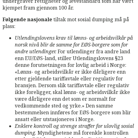
undergraver rettigheter og levestandard som har vært
kjempet fram gjennom 100 år.
Følgende nasjonale
tiltak mot sosial dumping må på
plass:
Utlendingslovens krav til lønns- og arbeidsvilkår på
norsk nivå blir de samme for EØS-borgere som for
andre utlendinger.
For utlendinger fra andre land
enn EU/EØS-land, stiller Utlendingslovens §23
denne forutsetningen for lovlig arbeid i Norge:
«Lønns- og arbeidsvilkår er ikke dårligere enn
etter gjeldende tariffavtale eller regulativ for
bransjen. Dersom slik tariffavtale eller regulativ
ikke foreligger, skal lønns- og arbeidsvilkår ikke
være dårligere enn det som er normalt for
vedkommende sted og yrke.» Den samme
bestemmelsen innføres for EØS-borgere som blir
ansatt eller utstasjoneres i Norge.
Enklere kontroll og strenge straffer for ulovlig sosial
dumping.
Myndighetene må forenkle kontrollen