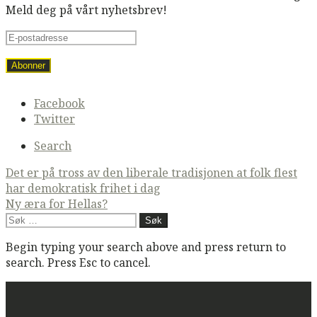
Meld deg på vårt nyhetsbrev!
Secondary
Facebook
navigation
Twitter
Search
Post
Det er på tross av den liberale tradisjonen at folk flest
har demokratisk frihet i dag
navigation
Ny æra for Hellas?
Søk
etter:
Begin typing your search above and press return to
search. Press Esc to cancel.