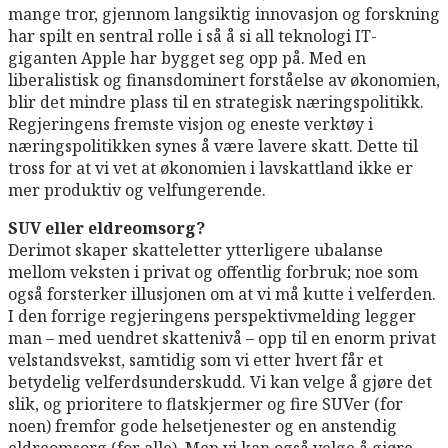
mange tror, gjennom langsiktig innovasjon og forskning
har spilt en sentral rolle i så å si all teknologi IT-
giganten Apple har bygget seg opp på. Med en
liberalistisk og finansdominert forståelse av økonomien,
blir det mindre plass til en strategisk næringspolitikk.
Regjeringens fremste visjon og eneste verktøy i
næringspolitikken synes å være lavere skatt. Dette til
tross for at vi vet at økonomien i lavskattland ikke er
mer produktiv og velfungerende.
SUV eller eldreomsorg?
Derimot skaper skatteletter ytterligere ubalanse
mellom veksten i privat og offentlig forbruk; noe som
også forsterker illusjonen om at vi må kutte i velferden.
I den forrige regjeringens perspektivmelding legger
man – med uendret skattenivå – opp til en enorm privat
velstandsvekst, samtidig som vi etter hvert får et
betydelig velferdsunderskudd. Vi kan velge å gjøre det
slik, og prioritere to flatskjermer og fire SUVer (for
noen) fremfor gode helsetjenester og en anstendig
eldreomsorg (for alle). Men vi kan også velge å gjøre