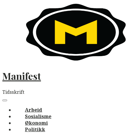
Skip
to
content
Manifest
Tidsskrift
Main
navigation
Menu
Arbeid
Sosialisme
Økonomi
Politikk