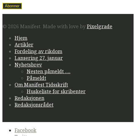
© 2026 Manifest.
Made with love by
Pixelgrade
Hjem
Artikler
Fordeling av rikdom
Lansering 27. januar
Nyhetsbrev
Nesten påmeldt ….
Påmeldt
Om Manifest Tidsskrift
Huskeliste for skribenter
Redaksjonen
Redaksjonsrådet
Secondary
Facebook
navigation