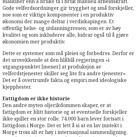
maskiner enn å bruke ta i bruk manuell arbeidskraft.
Gode velferdsordninger gir trygghet og små forskjeller,
noe som er viktige komponenter i en produktiv
økonomi der mange deltar i verdiskapingen. Et
offentlig helse- og utdanningsvesen, som er av høy
kvalitet og som inkluderer alle, bidrar også til å gjøre
økonomien mer produktiv.
Dette er systemer som må pleies og forbedres. Derfor er
det urovekkende at den blåblå regjeringen «i
utgangspunktet [mener] at produksjon av
velferdstjenester skiller seg lite fra andre tjenester».
Det er å overtrumfe fakta og empiri med ideologiske
kjepphester.
Fattigdom er ikke historie
Den andre myten oljerikdommen skaper, er at
fattigdom er blitt historie og at eventuelle forskjeller
ikke spiller en stor rolle. 74.000 barn lever fortsatt i
fattigdom i Norge. Det er lett å si at en lav inntekt i
Norge tross alt er høy i internasjonal sammenligning.