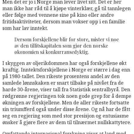
Men det er jo i Norge man lever livet sitt. Det er her
man ikke har råd til å kjøpe vinterklær, gå til tannlegen
eller følge med vennene sine på kino eller andre
fritidsaktiviteter, dersom man vokser opp i en familie
som har lav inntekt.
Dersom forskjellene blir for store, mister vi noe
av den tillitskapitalen som gjør den norske
økonomien så konkurransedyktig.
I skyggen av oljerikdommen har også forskjellene økt
kraftig. Inntektsforskjellene i Norge er større i dag enn
på 1980-tallet. Den rikeste prosentens andel av den
samlede lønnskaken er snart tilbake på nivået fra de
harde 30-årene, viser tall fra Statistisk sentralbyrå. Den
rødgrønne regjeringen tok noen gode grep for å dempe
økningen av forskjellene. Men de aller rikeste fortsatte
sin triumfferd også under disse årene. Og nå har de fått
seg en regjering som med stor presisjon og entusiasme
ønsker å gjøre flere av dem til tilnærmet nullskattytere.
Omfattende internasjonal forskning viser at land med