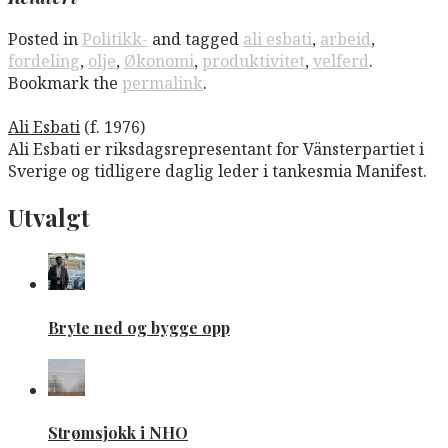
Posted in
Politikk-
and tagged
ali esbati
,
arbeid
,
fordeling
,
olje
,
Økonomi
,
produktivitet
,
velferd
.
Bookmark the
permalink
.
Ali Esbati
(f. 1976)
Ali Esbati er riksdagsrepresentant for Vänsterpartiet i
Sverige og tidligere daglig leder i tankesmia Manifest.
Utvalgt
Bryte ned og bygge opp
Strømsjokk i NHO