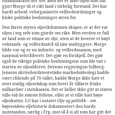
finansmarked der ute. Men det er ikke oljen som har
gjort Norge til et rikt land i virkelig forstand. Det har
hardt arbeid, velorganiserte velferdsordninger og
kloke politiske beslutninger æren for.
Den første myten oljerikdommen skaper, er at det var
oljen i seg selv som gjorde oss rike. Men verden er full
av land som er stinne av olje, uten at de leverer et høyt
velstands- og velferdsnivå til sine innbyggere. Norge
både var og er en industri- og velferdsnasjon, med
nasjonal selvråderett. Det gjør en forskjell. Det gjør
også de viktige politiske beslutningene som ble tatt i
starten av oljealderen. Dersom regjeringen Solberg-
Jensens skrivebordsteoretiske markedsideologi hadde
vært rådende på 70-tallet, hadde Norge ikke hatt et
stort statlig oljeselskap som hvert år tilførte friske
milliardær i statskassen. Det er heller ikke gitt at staten
ville eid de største feltene, eller at vi ville hatt høye
oljeskatter. LO har i notatet
Olje og politikk – om
høyresidens oljehistorie
dokumentert den harde
motstanden, særlig i Frp, mot så å si alt som har gitt det