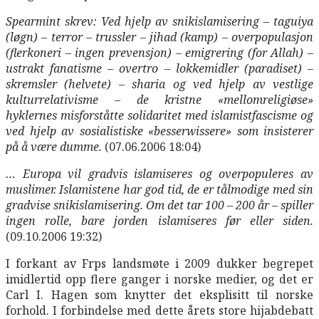
Spearmint skrev: Ved hjelp av snikislamisering – taguiya
(løgn) – terror – trussler – jihad (kamp) – overpopulasjon
(flerkoneri – ingen prevensjon) – emigrering (for Allah) –
ustrakt fanatisme – overtro – lokkemidler (paradiset) –
skremsler (helvete) – sharia og ved hjelp av vestlige
kulturrelativisme – de kristne «mellomreligiøse»
hyklernes misforståtte solidaritet med islamistfascisme og
ved hjelp av sosialistiske «besserwissere» som insisterer
på å være dumme.
(07.06.2006 18:04)
… Europa vil gradvis islamiseres og overpopuleres av
muslimer. Islamistene har god tid, de er tålmodige med sin
gradvise snikislamisering. Om det tar 100 – 200 år – spiller
ingen rolle, bare jorden islamiseres før eller siden.
(09.10.2006 19:32)
I forkant av Frps landsmøte i 2009 dukker begrepet
imidlertid opp flere ganger i norske medier, og det er
Carl I. Hagen som knytter det eksplisitt til norske
forhold. I forbindelse med dette årets store hijabdebatt