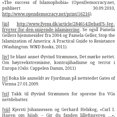
«The success of Islamophobia» (OpenDemocracy.net,
publisert 30.09.2010,
http://www.opendemocracy.net/print/56216
).
[iii]
http://www.fyens.dk/article/284654:DebatFS–Jeg-
frygter-for-den-snigende-islamisering
. Se også Pamela
Gellers hjemmesider fra 2004 og Pamela Geller, Stop the
Islamization of America: A Practical Guide to Resistance
(Washington: WND Books, 2011).
[iv]
Se blant annet Øyvind Strømmen, Det mørke nettet.
Om høyreekstremisme, kontrajihadisme og terror i
Europa (Oslo: Cappelen Damm, 2011)
[v]
Boka ble anmeldt av Fjordman på nettstedet Gates of
Vienna 27.01.2009.
[vi]
Takk til Øyvind Strømmen for sporene fra VGs
nettdebatter.
[vii]
Kjersti Johannessen og Gerhard Helskog, «Carl I.
Hagen om hijab: – Gir du fanden lillefingeren …»,