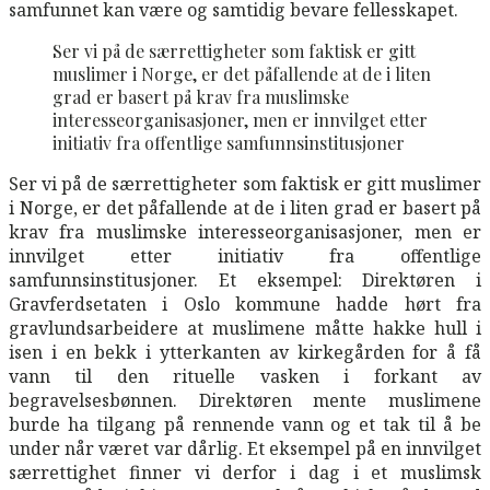
samfunnet kan være og samtidig bevare fellesskapet.
Ser vi på de særrettigheter som faktisk er gitt
muslimer i Norge, er det påfallende at de i liten
grad er basert på krav fra muslimske
interesseorganisasjoner, men er innvilget etter
initiativ fra offentlige samfunnsinstitusjoner
Ser vi på de særrettigheter som faktisk er gitt muslimer
i Norge, er det påfallende at de i liten grad er basert på
krav fra muslimske interesseorganisasjoner, men er
innvilget etter initiativ fra offentlige
samfunnsinstitusjoner. Et eksempel: Direktøren i
Gravferdsetaten i Oslo kommune hadde hørt fra
gravlundsarbeidere at muslimene måtte hakke hull i
isen i en bekk i ytterkanten av kirkegården for å få
vann til den rituelle vasken i forkant av
begravelsesbønnen. Direktøren mente muslimene
burde ha tilgang på rennende vann og et tak til å be
under når været var dårlig. Et eksempel på en innvilget
særrettighet finner vi derfor i dag i et muslimsk