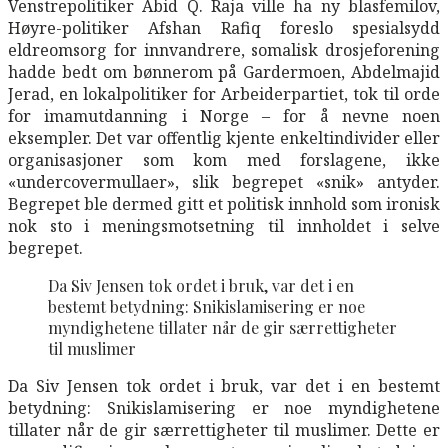
Venstrepolitiker Abid Q. Raja ville ha ny blasfemilov,
Høyre-politiker Afshan Rafiq foreslo spesialsydd
eldreomsorg for innvandrere, somalisk drosjeforening
hadde bedt om bønnerom på Gardermoen, Abdelmajid
Jerad, en lokalpolitiker for Arbeiderpartiet, tok til orde
for imamutdanning i Norge – for å nevne noen
eksempler. Det var offentlig kjente enkeltindivider eller
organisasjoner som kom med forslagene, ikke
«undercovermullaer», slik begrepet «snik» antyder.
Begrepet ble dermed gitt et politisk innhold som ironisk
nok sto i meningsmotsetning til innholdet i selve
begrepet.
Da Siv Jensen tok ordet i bruk, var det i en
bestemt betydning: Snikislamisering er noe
myndighetene tillater når de gir særrettigheter
til muslimer
Da Siv Jensen tok ordet i bruk, var det i en bestemt
betydning: Snikislamisering er noe myndighetene
tillater når de gir særrettigheter til muslimer. Dette er