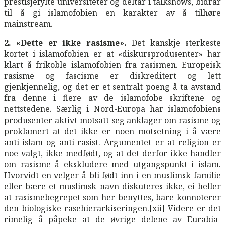
prestisjefylte universiteter og deltar i talkshows, bidrar
til å gi islamofobien en karakter av å tilhøre
mainstream.
2. «Dette er ikke rasisme».
Det kanskje sterkeste
kortet i islamofobien er at «diskursprodusenter» har
klart å frikoble islamofobien fra rasismen. Europeisk
rasisme og fascisme er diskreditert og lett
gjenkjennelig, og det er et sentralt poeng å ta avstand
fra denne i flere av de islamofobe skriftene og
nettstedene. Særlig i Nord-Europa har islamofobiens
produsenter aktivt motsatt seg anklager om rasisme og
proklamert at det ikke er noen motsetning i å være
anti-islam og anti-rasist. Argumentet er at religion er
noe valgt, ikke medfødt, og at det derfor ikke handler
om rasisme å ekskludere med utgangspunkt i islam.
Hvorvidt en velger å bli født inn i en muslimsk familie
eller bære et muslimsk navn diskuteres ikke, ei heller
at rasismebegrepet som her benyttes, bare konnoterer
den biologiske rasehierarkiseringen.
[xii]
Videre er det
rimelig å påpeke at de øvrige delene av Eurabia-