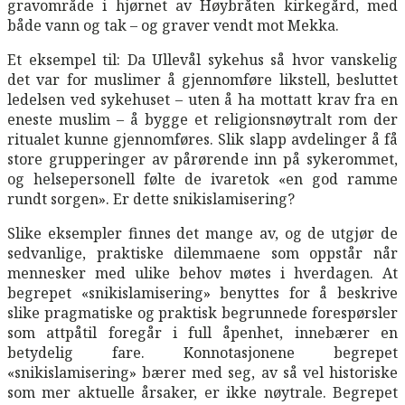
gravområde i hjørnet av Høybråten kirkegård, med
både vann og tak – og graver vendt mot Mekka.
Et eksempel til: Da Ullevål sykehus så hvor vanskelig
det var for muslimer å gjennomføre likstell, besluttet
ledelsen ved sykehuset – uten å ha mottatt krav fra en
eneste muslim – å bygge et religionsnøytralt rom der
ritualet kunne gjennomføres. Slik slapp avdelinger å få
store grupperinger av pårørende inn på sykerommet,
og helsepersonell følte de ivaretok «en god ramme
rundt sorgen». Er dette snikislamisering?
Slike eksempler finnes det mange av, og de utgjør de
sedvanlige, praktiske dilemmaene som oppstår når
mennesker med ulike behov møtes i hverdagen. At
begrepet «snikislamisering» benyttes for å beskrive
slike pragmatiske og praktisk begrunnede forespørsler
som attpåtil foregår i full åpenhet, innebærer en
betydelig fare. Konnotasjonene begrepet
«snikislamisering» bærer med seg, av så vel historiske
som mer aktuelle årsaker, er ikke nøytrale. Begrepet