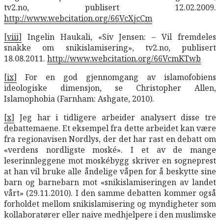
tv2.no, publisert 12.02.2009.
http://www.webcitation.org/66VcXjcCm
[viii]
Ingelin Haukali, «Siv Jensen: – Vil fremdeles
snakke om snikislamisering», tv2.no, publisert
18.08.2011.
http://www.webcitation.org/66VcmKTwb
[ix]
For en god gjennomgang av islamofobiens
ideologiske dimensjon, se Christopher Allen,
Islamophobia (Farnham: Ashgate, 2010).
[x]
Jeg har i tidligere arbeider analysert disse tre
debattemaene. Et eksempel fra dette arbeidet kan være
fra regionavisen Nordlys, der det har rast en debatt om
«verdens nordligste moské». I et av de mange
leserinnleggene mot moskébygg skriver en sogneprest
at han vil bruke alle åndelige våpen for å beskytte sine
barn og barnebarn mot «snikislamiseringen av landet
vårt» (29.11.2010). I den samme debatten kommer også
forholdet mellom snikislamisering og myndigheter som
kollaboratører eller naive medhjelpere i den muslimske