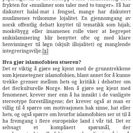
frykten for «muslimer som taler med to tunger». Få har
diskutert halal-mat i fengsel, mange har diskutert
muslimenes tvilsomme lojalitet. En gjennomgang av
norsk offentlig debatt knyttet til tematikk som hijab,
moskébygg eller imamenes rolle viser at begrepet
snikislamisering blir benyttet ofte og med klare
henvisninger til løgn (skjult illojalitet) og manglende
integreringsvilje.
[x]
Hva gjør islamofobien stueren?
Det er viktig å gjøre seg kjent med de grunntrekkene
som kjennetegner islamofobien, blant annet for å kunne
trekke grenser mellom hets og kritikk i debatter om
det flerkulturelle Norge. Men å gjøre seg kjent med
fenomenet, krever mer enn å ha innsikt i de vanligste
stereotype forestillingene; det krever også at man er
villig til å spørre om motivasjonen bak sinne, hat eller
hets, og også spørre om hvorfor islamofobien ser ut til å
ha fremgang i flere europeiske land i vår tid. Det er
selvsagt et komplisert spørsmål, der