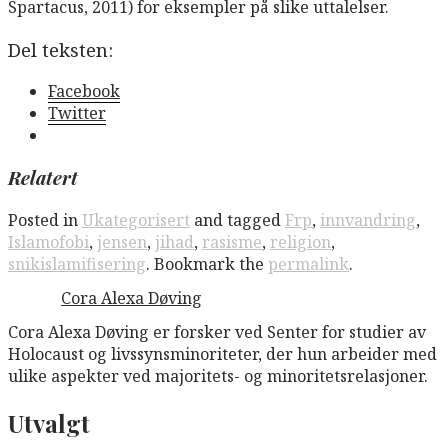
Spartacus, 2011) for eksempler på slike uttalelser.
Del teksten:
Facebook
Twitter
Relatert
Posted in
Ukategorisert
and tagged
Frp
,
innvandring
,
Islamofobi
,
jensen
,
jihad
,
rasisme
,
religion
,
snikislamifisering
. Bookmark the
permalink
.
Cora Alexa Døving
Cora Alexa Døving er forsker ved Senter for studier av
Holocaust og livssynsminoriteter, der hun arbeider med
ulike aspekter ved majoritets- og minoritetsrelasjoner.
Utvalgt