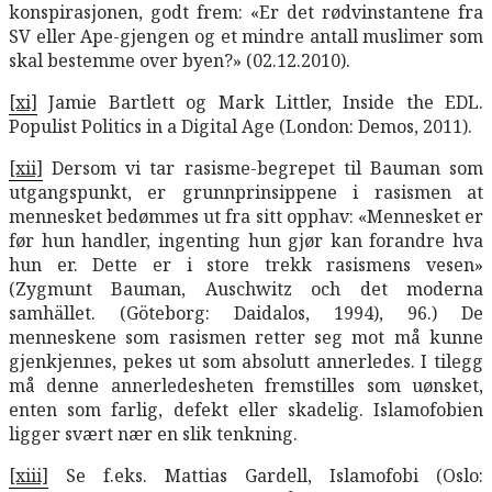
konspirasjonen, godt frem: «Er det rødvinstantene fra
SV eller Ape-gjengen og et mindre antall muslimer som
skal bestemme over byen?» (02.12.2010).
[xi]
Jamie Bartlett og Mark Littler, Inside the EDL.
Populist Politics in a Digital Age (London: Demos, 2011).
[xii]
Dersom vi tar rasisme-begrepet til Bauman som
utgangspunkt, er grunnprinsippene i rasismen at
mennesket bedømmes ut fra sitt opphav: «Mennesket er
før hun handler, ingenting hun gjør kan forandre hva
hun er. Dette er i store trekk rasismens vesen»
(Zygmunt Bauman, Auschwitz och det moderna
samhället. (Göteborg: Daidalos, 1994), 96.) De
menneskene som rasismen retter seg mot må kunne
gjenkjennes, pekes ut som absolutt annerledes. I tilegg
må denne annerledesheten fremstilles som uønsket,
enten som farlig, defekt eller skadelig. Islamofobien
ligger svært nær en slik tenkning.
[xiii]
Se f.eks. Mattias Gardell, Islamofobi (Oslo: