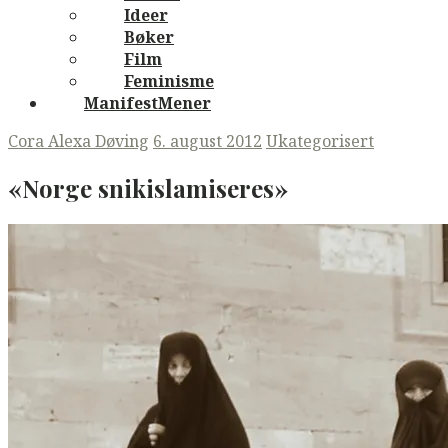
Ideer
Bøker
Film
Feminisme
ManifestMener
Cora Alexa Døving
6. august 2012
Ukategorisert
«Norge snikislamiseres»