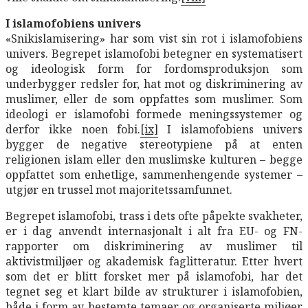
I islamofobiens univers
«Snikislamisering» har som vist sin rot i islamofobiens
univers. Begrepet islamofobi betegner en systematisert
og ideologisk form for fordomsproduksjon som
underbygger redsler for, hat mot og diskriminering av
muslimer, eller de som oppfattes som muslimer. Som
ideologi er islamofobi formede meningssystemer og
derfor ikke noen fobi.
[ix]
I islamofobiens univers
bygger de negative stereotypiene på at enten
religionen islam eller den muslimske kulturen – begge
oppfattet som enhetlige, sammenhengende systemer –
utgjør en trussel mot majoritetssamfunnet.
Begrepet islamofobi, trass i dets ofte påpekte svakheter,
er i dag anvendt internasjonalt i alt fra EU- og FN-
rapporter om diskriminering av muslimer til
aktivistmiljøer og akademisk faglitteratur. Etter hvert
som det er blitt forsket mer på islamofobi, har det
tegnet seg et klart bilde av strukturer i islamofobien,
både i form av bestemte temaer og organiserte miljøer