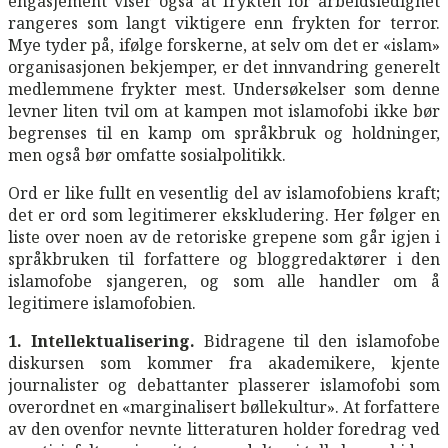
engasjement viser også at frykten for arbeidsledighet
rangeres som langt viktigere enn frykten for terror.
Mye tyder på, ifølge forskerne, at selv om det er «islam»
organisasjonen bekjemper, er det innvandring generelt
medlemmene frykter mest. Undersøkelser som denne
levner liten tvil om at kampen mot islamofobi ikke bør
begrenses til en kamp om språkbruk og holdninger,
men også bør omfatte sosialpolitikk.
Ord er like fullt en vesentlig del av islamofobiens kraft;
det er ord som legitimerer ekskludering. Her følger en
liste over noen av de retoriske grepene som går igjen i
språkbruken til forfattere og bloggredaktører i den
islamofobe sjangeren, og som alle handler om å
legitimere islamofobien.
1. Intellektualisering.
Bidragene til den islamofobe
diskursen som kommer fra akademikere, kjente
journalister og debattanter plasserer islamofobi som
overordnet en «marginalisert bøllekultur». At forfattere
av den ovenfor nevnte litteraturen holder foredrag ved