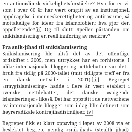
en antimuslimsk virkelighetsforståelse? Hvorfor er vi,
som i over 60 år har vært omgitt av en institusjonell
oppdragelse i menneskerettigheter og antirasisme, så
mottakelige for ideer fra islamofobien; hva gjør den
appellerende?
[ii]
Og til slutt: Speiler påstanden om
snikislamisering en reell innføring av særkrav?
Fra snik-jihad til snikislamisering
Snikislamisering ble altså del av det offentlige
ordskiftet i 2009, men uttrykket har en forhistorie. I
ulike internasjonale blogger og nettdebatter var det i
bruk fra tidlig på 2000-tallet (mitt tidligste treff er fra
en dansk nettside i 2001).
[iii]
Begrepet
«smygislamisering» hadde i flere år vært etablert i
svenske nettdebatter, det danske «snigende
islamiseringer» likeså. Det har oppstått i de nettverkene
av internasjonale blogger som i dag blir definert som
høyreradikale kontrajihadistmiljøer.
[iv]
Begrepet fikk et klart oppsving i løpet av 2008 via et
beslektet begrep, nemlig «snikjihad» (stealth jihad).