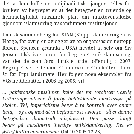
det vi kan kalle en antijihadistisk sjanger. Felles for
bruken av begrepet er at det betegner en truende og
hemmeligholdt muslimsk plan om maktovertakelse
gjennom islamisering av samfunnets institusjoner.
I norsk sammenheng har SIAN (Stopp islamiseringen av
Norge, for øvrig en avlegger av en organisasjon nettopp
Robert Spencer grunnla i USA) hevdet at selv om Siv
Jensen tilskrives æren for begrepet snikislamisering,
var det de som først brukte ordet offentlig, i 2007.
Begrepet verserte uansett i norske nettdebatter i flere
år før Frps landsmøte. Her følger noen eksempler fra
VGs nettdebatter i 2005 og 2006:
[vi]
… pakistanske muslimen kalte det for totalitær vestlig
kulturimperialisme å forby heldekkende ansiktsslør på
skolen. Vel, imperialisme betyr å ta kontroll over andre
land, – og i og med at vi befinner oss i Norge – så er denne
betegnelsen diametralt misplassert. Den passer langt
bedre på muslimers iherdige snikislamisering. Det er
østlig kulturimperialisme.
(04.10.2005 12:26)