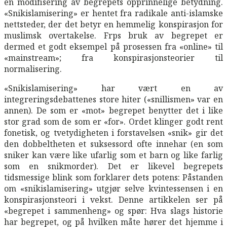
en modifisering av begrepets opprinnelige betydning.
«Snikislamisering» er hentet fra radikale anti-islamske
nettsteder, der det betyr en hemmelig konspirasjon for
muslimsk overtakelse. Frps bruk av begrepet er
dermed et godt eksempel på prosessen fra «online» til
«mainstream»; fra konspirasjonsteorier til
normalisering.
«Snikislamisering» har vært en av
integreringsdebattenes store hiter («snillismen» var en
annen). De som er «mot» begrepet benytter det i like
stor grad som de som er «for». Ordet klinger godt rent
fonetisk, og tvetydigheten i forstavelsen «snik» gir det
den dobbeltheten et suksessord ofte innehar (en som
sniker kan være like ufarlig som et barn og like farlig
som en snikmorder). Det er likevel begrepets
tidsmessige blink som forklarer dets potens: Påstanden
om «snikislamisering» utgjør selve kvintessensen i en
konspirasjonsteori i vekst. Denne artikkelen ser på
«begrepet i sammenheng» og spør: Hva slags historie
har begrepet, og på hvilken måte hører det hjemme i