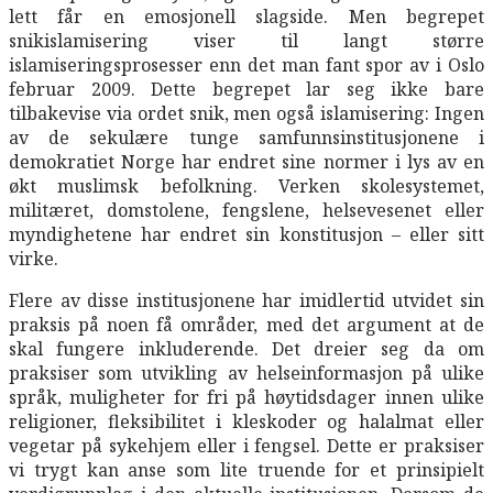
lett får en emosjonell slagside. Men begrepet
snikislamisering viser til langt større
islamiseringsprosesser enn det man fant spor av i Oslo
februar 2009. Dette begrepet lar seg ikke bare
tilbakevise via ordet snik, men også islamisering: Ingen
av de sekulære tunge samfunnsinstitusjonene i
demokratiet Norge har endret sine normer i lys av en
økt muslimsk befolkning. Verken skolesystemet,
militæret, domstolene, fengslene, helsevesenet eller
myndighetene har endret sin konstitusjon – eller sitt
virke.
Flere av disse institusjonene har imidlertid utvidet sin
praksis på noen få områder, med det argument at de
skal fungere inkluderende. Det dreier seg da om
praksiser som utvikling av helseinformasjon på ulike
språk, muligheter for fri på høytidsdager innen ulike
religioner, fleksibilitet i kleskoder og halalmat eller
vegetar på sykehjem eller i fengsel. Dette er praksiser
vi trygt kan anse som lite truende for et prinsipielt