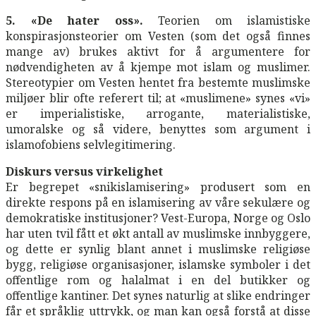
5. «De hater oss».
Teorien om islamistiske
konspirasjonsteorier om Vesten (som det også finnes
mange av) brukes aktivt for å argumentere for
nødvendigheten av å kjempe mot islam og muslimer.
Stereotypier om Vesten hentet fra bestemte muslimske
miljøer blir ofte referert til; at «muslimene» synes «vi»
er imperialistiske, arrogante, materialistiske,
umoralske og så videre, benyttes som argument i
islamofobiens selvlegitimering.
Diskurs versus virkelighet
Er begrepet «snikislamisering» produsert som en
direkte respons på en islamisering av våre sekulære og
demokratiske institusjoner? Vest-Europa, Norge og Oslo
har uten tvil fått et økt antall av muslimske innbyggere,
og dette er synlig blant annet i muslimske religiøse
bygg, religiøse organisasjoner, islamske symboler i det
offentlige rom og halalmat i en del butikker og
offentlige kantiner. Det synes naturlig at slike endringer
får et språklig uttrykk, og man kan også forstå at disse