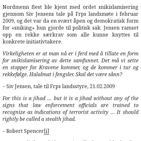
Nordmenn flest ble kjent med ordet snikislamisering
gjennom Siv Jensens tale på Frps landsmøte i februar
2009, og det var da en svært åpen og demokratisk form
for «sniking» hun gjorde til politisk sak: Jensen ramset
opp en rekke særkrav som alle kunne knyttes til
konkrete initiativtakere.
Virkeligheten er at man nå er i ferd med å tillate en form
for snikislamisering av dette samfunnet. Det må vi sette
en stopper for. Kravene kommer, og de kommer i tur og
rekkefølge. Halalmat i fengsler. Skal det være sånn?
– Siv Jensen, tale til Frps landsstyre, 21.02.2009
For this is a jihad … but it is a jihad without any of the
signs that law enforcement officials are trained to
recognize as indications of terrorist activity … It should
rightly be called a stealth jihad.
– Robert Spencer
[i]