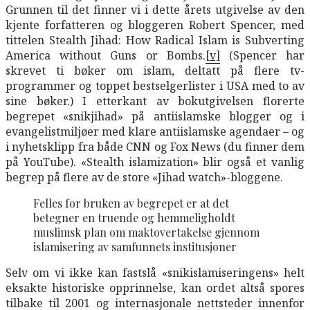
Grunnen til det finner vi i dette årets utgivelse av den
kjente forfatteren og bloggeren Robert Spencer, med
tittelen Stealth Jihad: How Radical Islam is Subverting
America without Guns or Bombs.
[v]
(Spencer har
skrevet ti bøker om islam, deltatt på flere tv-
programmer og toppet bestselgerlister i USA med to av
sine bøker.) I etterkant av bokutgivelsen florerte
begrepet «snikjihad» på antiislamske blogger og i
evangelistmiljøer med klare antiislamske agendaer – og
i nyhetsklipp fra både CNN og Fox News (du finner dem
på YouTube). «Stealth islamization» blir også et vanlig
begrep på flere av de store «Jihad watch»-bloggene.
Felles for bruken av begrepet er at det
betegner en truende og hemmeligholdt
muslimsk plan om maktovertakelse gjennom
islamisering av samfunnets institusjoner
Selv om vi ikke kan fastslå «snikislamiseringens» helt
eksakte historiske opprinnelse, kan ordet altså spores
tilbake til 2001 og internasjonale nettsteder innenfor