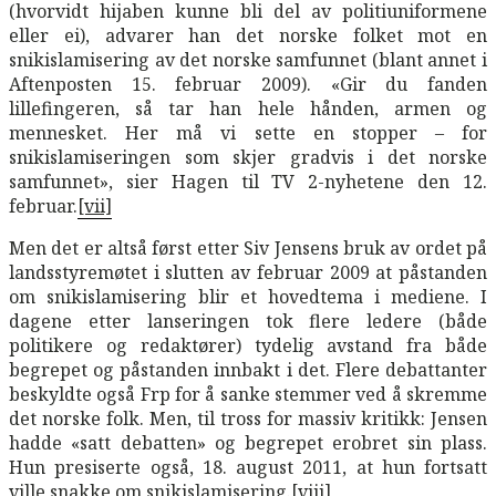
(hvorvidt hijaben kunne bli del av politiuniformene
eller ei), advarer han det norske folket mot en
snikislamisering av det norske samfunnet (blant annet i
Aftenposten 15. februar 2009). «Gir du fanden
lillefingeren, så tar han hele hånden, armen og
mennesket. Her må vi sette en stopper – for
snikislamiseringen som skjer gradvis i det norske
samfunnet», sier Hagen til TV 2-nyhetene den 12.
februar.
[vii]
Men det er altså først etter Siv Jensens bruk av ordet på
landsstyremøtet i slutten av februar 2009 at påstanden
om snikislamisering blir et hovedtema i mediene. I
dagene etter lanseringen tok flere ledere (både
politikere og redaktører) tydelig avstand fra både
begrepet og påstanden innbakt i det. Flere debattanter
beskyldte også Frp for å sanke stemmer ved å skremme
det norske folk. Men, til tross for massiv kritikk: Jensen
hadde «satt debatten» og begrepet erobret sin plass.
Hun presiserte også, 18. august 2011, at hun fortsatt
ville snakke om snikislamisering.
[viii]