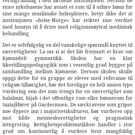
verdigrunnlag i den aktuelle institusjonen. Dersom de
store sykehusene har avsatt et rom til å utføre bønn for
sine mange muslimske helsepleiere, betyr ikke det at
institusjonen «helse-Norge» har sviktet sine verdier
med hensyn til å drive med religionsnøytral medisinsk
behandling.
Det er selvfølgelig en del vanskelige spørsmål knyttet til
særrettigheter. La oss si at det ble fremsatt et krav om
kjønnsdelt gymnastikk. Skolen har en klar
likestillingspedagogikk som i vesentlig grad bygger på
samhandling mellom kjønnene. Dersom skolen skulle
oppgi dette for en gruppe av elever med referanse til
religiøs tilhørighet, bør det foreligge en helt annen type
vurdering enn det som trengs for en særrettighet som
halalmat, hijab i det offentlige rom eller bønnerom for
taxisjåfører på Gardermoen. De særkravene som griper
noe dypere inn i majoritetskulturen, bør vurderes opp
mot både menneskerettigheter og pragmatisk
integrering. Rettighetsproblematikken handler i stor
grad om kontinuerlig å vurdere hvor mangfoldig