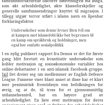
samfunnsstrukturelle faktorer nødvendigvis må inngå,
som økt arbeidsledighet, økte klasseforskjeller og
generelle samfunnsendringer knyttet til migrasjon. I
tillegg utgjør terror utført i islams navn en åpenbar
forklaringsfaktor.
Undersøkelser som denne levner liten tvil om
at kampen mot islamofobi ikke bør begrenses til
en kamp om språkbruk og holdninger, men
også bør omfatte sosialpolitikk
I en nylig publisert rapport fra Demos er det for første
gang blitt foretatt en kvantitativ undersøkelse som
kobler motivasjon og sosioøkonomiske variabler hos
online-debattanter i en anti-islamsk Facebook-gruppe.
[xi]
Det dreier seg om medlemmer av English Defence
League. Funnene viser blant annet at disse har et klart
mer pessimistisk fremtidssyn enn befolkningen for
øvrig, og at de, til tross for et gjennomsnittlig
utdannelsesnivå, har en høyere grad av
arbeidsledighet. En liste over motivasjon for deres