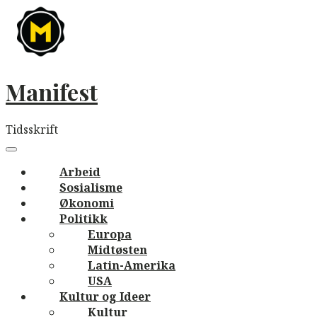
Skip
to
content
Manifest
Tidsskrift
Main
navigation
Menu
Arbeid
Sosialisme
Økonomi
Politikk
Europa
Midtøsten
Latin-Amerika
USA
Kultur og Ideer
Kultur