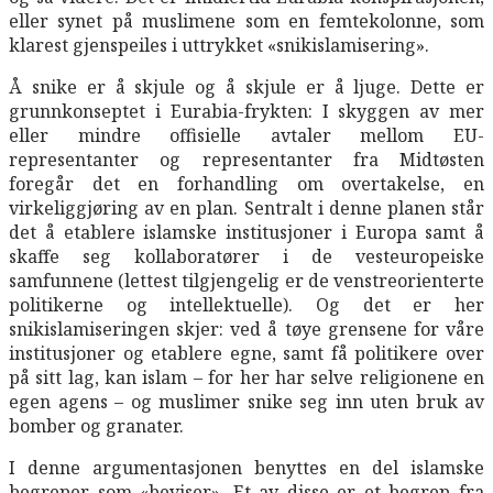
eller synet på muslimene som en femtekolonne, som
klarest gjenspeiles i uttrykket «snikislamisering».
Å snike er å skjule og å skjule er å ljuge. Dette er
grunnkonseptet i Eurabia-frykten: I skyggen av mer
eller mindre offisielle avtaler mellom EU-
representanter og representanter fra Midtøsten
foregår det en forhandling om overtakelse, en
virkeliggjøring av en plan. Sentralt i denne planen står
det å etablere islamske institusjoner i Europa samt å
skaffe seg kollaboratører i de vesteuropeiske
samfunnene (lettest tilgjengelig er de venstreorienterte
politikerne og intellektuelle). Og det er her
snikislamiseringen skjer: ved å tøye grensene for våre
institusjoner og etablere egne, samt få politikere over
på sitt lag, kan islam – for her har selve religionene en
egen agens – og muslimer snike seg inn uten bruk av
bomber og granater.
I denne argumentasjonen benyttes en del islamske
begreper som «beviser». Et av disse er et begrep fra