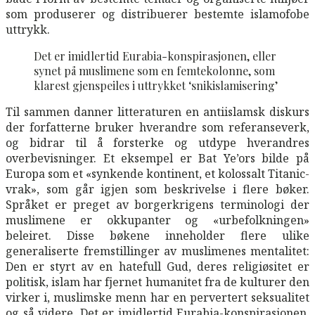
som produserer og distribuerer bestemte islamofobe
uttrykk.
Det er imidlertid Eurabia-konspirasjonen, eller
synet på muslimene som en femtekolonne, som
klarest gjenspeiles i uttrykket ‘snikislamisering’
Til sammen danner litteraturen en antiislamsk diskurs
der forfatterne bruker hverandre som referanseverk,
og bidrar til å forsterke og utdype hverandres
overbevisninger. Et eksempel er Bat Ye’ors bilde på
Europa som et «synkende kontinent, et kolossalt Titanic-
vrak», som går igjen som beskrivelse i flere bøker.
Språket er preget av borgerkrigens terminologi der
muslimene er okkupanter og «urbefolkningen»
beleiret. Disse bøkene inneholder flere ulike
generaliserte fremstillinger av muslimenes mentalitet:
Den er styrt av en hatefull Gud, deres religiøsitet er
politisk, islam har fjernet humanitet fra de kulturer den
virker i, muslimske menn har en pervertert seksualitet
og så videre. Det er imidlertid Eurabia-konspirasjonen,