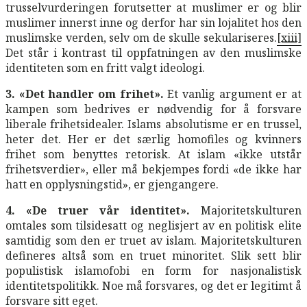
trusselvurderingen forutsetter at muslimer er og blir
muslimer innerst inne og derfor har sin lojalitet hos den
muslimske verden, selv om de skulle sekulariseres.
[xiii]
Det står i kontrast til oppfatningen av den muslimske
identiteten som en fritt valgt ideologi.
3. «Det handler om frihet».
Et vanlig argument er at
kampen som bedrives er nødvendig for å forsvare
liberale frihetsidealer. Islams absolutisme er en trussel,
heter det. Her er det særlig homofiles og kvinners
frihet som benyttes retorisk. At islam «ikke utstår
frihetsverdier», eller må bekjempes fordi «de ikke har
hatt en opplysningstid», er gjengangere.
4. «De truer vår identitet».
Majoritetskulturen
omtales som tilsidesatt og neglisjert av en politisk elite
samtidig som den er truet av islam. Majoritetskulturen
defineres altså som en truet minoritet. Slik sett blir
populistisk islamofobi en form for nasjonalistisk
identitetspolitikk. Noe må forsvares, og det er legitimt å
forsvare sitt eget.