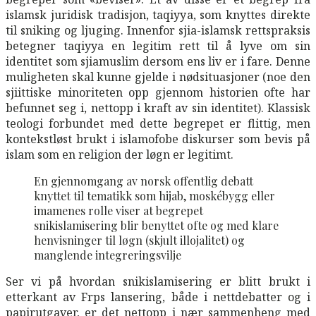
islamsk juridisk tradisjon, taqiyya, som knyttes direkte
til sniking og ljuging. Innenfor sjia-islamsk rettspraksis
betegner taqiyya en legitim rett til å lyve om sin
identitet som sjiamuslim dersom ens liv er i fare. Denne
muligheten skal kunne gjelde i nødsituasjoner (noe den
sjiittiske minoriteten opp gjennom historien ofte har
befunnet seg i, nettopp i kraft av sin identitet). Klassisk
teologi forbundet med dette begrepet er flittig, men
kontekstløst brukt i islamofobe diskurser som bevis på
islam som en religion der løgn er legitimt.
En gjennomgang av norsk offentlig debatt
knyttet til tematikk som hijab, moskébygg eller
imamenes rolle viser at begrepet
snikislamisering blir benyttet ofte og med klare
henvisninger til løgn (skjult illojalitet) og
manglende integreringsvilje
Ser vi på hvordan snikislamisering er blitt brukt i
etterkant av Frps lansering, både i nettdebatter og i
papirutgaver, er det nettopp i nær sammenheng med