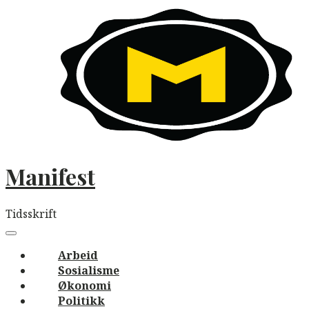
Skip
to
content
Manifest
Tidsskrift
Main
navigation
Menu
Arbeid
Sosialisme
Økonomi
Politikk