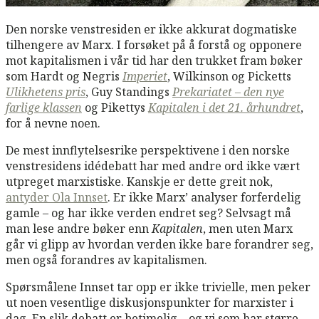
Den norske venstresiden er ikke akkurat dogmatiske
tilhengere av Marx. I forsøket på å forstå og opponere
mot kapitalismen i vår tid har den trukket fram bøker
som Hardt og Negris
Imperiet
, Wilkinson og Picketts
Ulikhetens pris
, Guy Standings
Prekariatet – den nye
farlige klassen
og Pikettys
Kapitalen i det 21. århundret
,
for å nevne noen.
De mest innflytelsesrike perspektivene i den norske
venstresidens idédebatt har med andre ord ikke vært
utpreget marxistiske. Kanskje er dette greit nok,
antyder Ola Innset
. Er ikke Marx’ analyser forferdelig
gamle – og har ikke verden endret seg? Selvsagt må
man lese andre bøker enn
Kapitalen
, men uten Marx
går vi glipp av hvordan verden ikke bare forandrer seg,
men også forandres av kapitalismen.
Spørsmålene Innset tar opp er ikke trivielle, men peker
ut noen vesentlige diskusjonspunkter for marxister i
dag. En slik debatt er betimelig – og vi som har større