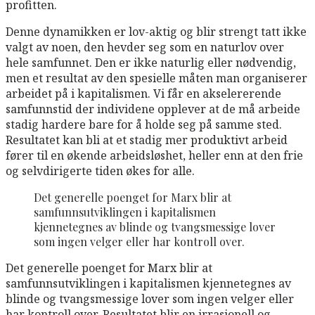
profitten.
Denne dynamikken er lov-aktig og blir strengt tatt ikke
valgt av noen, den hevder seg som en naturlov over
hele samfunnet. Den er ikke naturlig eller nødvendig,
men et resultat av den spesielle måten man organiserer
arbeidet på i kapitalismen. Vi får en akselererende
samfunnstid der individene opplever at de må arbeide
stadig hardere bare for å holde seg på samme sted.
Resultatet kan bli at et stadig mer produktivt arbeid
fører til en økende arbeidsløshet, heller enn at den frie
og selvdirigerte tiden økes for alle.
Det generelle poenget for Marx blir at
samfunnsutviklingen i kapitalismen
kjennetegnes av blinde og tvangsmessige lover
som ingen velger eller har kontroll over.
Det generelle poenget for Marx blir at
samfunnsutviklingen i kapitalismen kjennetegnes av
blinde og tvangsmessige lover som ingen velger eller
har kontroll over. Resultatet blir en irrasjonell og