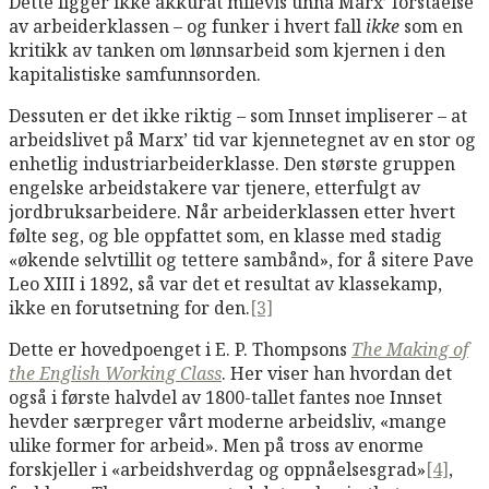
Dette ligger ikke akkurat milevis unna Marx’ forståelse
av arbeiderklassen – og funker i hvert fall
ikke
som en
kritikk av tanken om lønnsarbeid som kjernen i den
kapitalistiske samfunnsorden.
Dessuten er det ikke riktig – som Innset impliserer – at
arbeidslivet på Marx’ tid var kjennetegnet av en stor og
enhetlig industriarbeiderklasse. Den største gruppen
engelske arbeidstakere var tjenere, etterfulgt av
jordbruksarbeidere. Når arbeiderklassen etter hvert
følte seg, og ble oppfattet som, en klasse med stadig
«økende selvtillit og tettere sambånd», for å sitere Pave
Leo XIII i 1892, så var det et resultat av klassekamp,
ikke en forutsetning for den.
[3]
Dette er hovedpoenget i E. P. Thompsons
The Making of
the English Working Class
. Her viser han hvordan det
også i første halvdel av 1800-tallet fantes noe Innset
hevder særpreger vårt moderne arbeidsliv, «mange
ulike former for arbeid». Men på tross av enorme
forskjeller i «arbeidshverdag og oppnåelsesgrad»
[4]
,