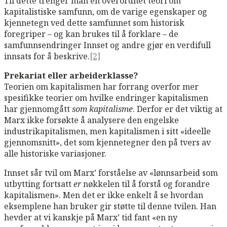
Til dette trenger man en overordnet teori om
kapitalistiske samfunn, om de varige egenskaper og
kjennetegn ved dette samfunnet som historisk
foregriper – og kan brukes til å forklare – de
samfunnsendringer Innset og andre gjør en verdifull
innsats for å beskrive.
[2]
Prekariat eller arbeiderklasse?
Teorien om kapitalismen har forrang overfor mer
spesifikke teorier om hvilke endringer kapitalismen
har gjennomgått
som kapitalisme
. Derfor er det viktig at
Marx ikke forsøkte å analysere den engelske
industrikapitalismen, men kapitalismen i sitt «ideelle
gjennomsnitt», det som kjennetegner den på tvers av
alle historiske variasjoner.
Innset sår tvil om Marx’ forståelse av «lønnsarbeid som
utbytting fortsatt
er
nøkkelen til å forstå og forandre
kapitalismen». Men det er ikke enkelt å se hvordan
eksemplene han bruker gir støtte til denne tvilen. Han
hevder at vi kanskje på Marx’ tid fant «en ny