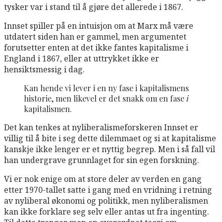
tysker var i stand til å gjøre det allerede i 1867.
Innset spiller på en intuisjon om at Marx må være
utdatert siden han er gammel, men argumentet
forutsetter enten at det ikke fantes kapitalisme i
England i 1867, eller at uttrykket ikke er
hensiktsmessig i dag.
Kan hende vi lever i en ny fase i kapitalismens
historie, men likevel er det snakk om en fase
i
kapitalismen.
Det kan tenkes at nyliberalismeforskeren Innset er
villig til å bite i seg dette dilemmaet og si at kapitalisme
kanskje ikke lenger er et nyttig begrep. Men i så fall vil
han undergrave grunnlaget for sin egen forskning.
Vi er nok enige om at store deler av verden en gang
etter 1970-tallet satte i gang med en vridning i retning
av nyliberal økonomi og politikk, men nyliberalismen
kan ikke forklare seg selv eller antas ut fra ingenting.