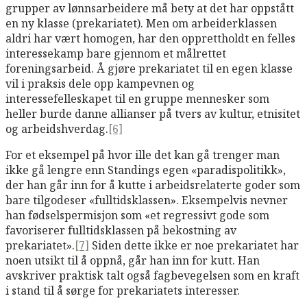
grupper av lønnsarbeidere må bety at det har oppstått
en ny klasse (prekariatet). Men om arbeiderklassen
aldri har vært homogen, har den opprettholdt en felles
interessekamp bare gjennom et målrettet
foreningsarbeid. Å gjøre prekariatet til en egen klasse
vil i praksis dele opp kampevnen og
interessefelleskapet til en gruppe mennesker som
heller burde danne allianser på tvers av kultur, etnisitet
og arbeidshverdag.
[6]
For et eksempel på hvor ille det kan gå trenger man
ikke gå lengre enn Standings egen «paradispolitikk»,
der han går inn for å kutte i arbeidsrelaterte goder som
bare tilgodeser «fulltidsklassen». Eksempelvis nevner
han fødselspermisjon som «et regressivt gode som
favoriserer fulltidsklassen på bekostning av
prekariatet».
[7]
Siden dette ikke er noe prekariatet har
noen utsikt til å oppnå, går han inn for kutt. Han
avskriver praktisk talt også fagbevegelsen som en kraft
i stand til å sørge for prekariatets interesser.