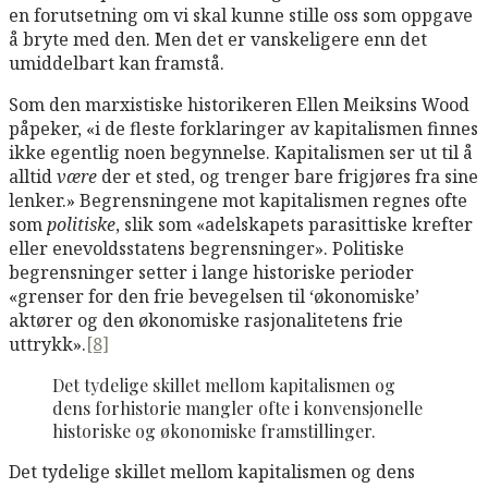
en forutsetning om vi skal kunne stille oss som oppgave
å bryte med den. Men det er vanskeligere enn det
umiddelbart kan framstå.
Som den marxistiske historikeren Ellen Meiksins Wood
påpeker, «i de fleste forklaringer av kapitalismen finnes
ikke egentlig noen begynnelse. Kapitalismen ser ut til å
alltid
være
der et sted, og trenger bare frigjøres fra sine
lenker.» Begrensningene mot kapitalismen regnes ofte
som
politiske
, slik som «adelskapets parasittiske krefter
eller enevoldsstatens begrensninger». Politiske
begrensninger setter i lange historiske perioder
«grenser for den frie bevegelsen til ‘økonomiske’
aktører og den økonomiske rasjonalitetens frie
uttrykk».
[8]
Det tydelige skillet mellom kapitalismen og
dens forhistorie mangler ofte i konvensjonelle
historiske og økonomiske framstillinger.
Det tydelige skillet mellom kapitalismen og dens