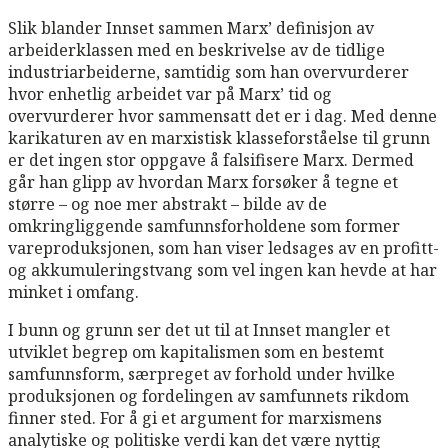
Slik blander Innset sammen Marx’ definisjon av
arbeiderklassen med en beskrivelse av de tidlige
industriarbeiderne, samtidig som han overvurderer
hvor enhetlig arbeidet var på Marx’ tid og
overvurderer hvor sammensatt det er i dag. Med denne
karikaturen av en marxistisk klasseforståelse til grunn
er det ingen stor oppgave å falsifisere Marx. Dermed
går han glipp av hvordan Marx forsøker å tegne et
større – og noe mer abstrakt – bilde av de
omkringliggende samfunnsforholdene som former
vareproduksjonen, som han viser ledsages av en profitt-
og akkumuleringstvang som vel ingen kan hevde at har
minket i omfang.
I bunn og grunn ser det ut til at Innset mangler et
utviklet begrep om kapitalismen som en bestemt
samfunnsform, særpreget av forhold under hvilke
produksjonen og fordelingen av samfunnets rikdom
finner sted. For å gi et argument for marxismens
analytiske og politiske verdi kan det være nyttig