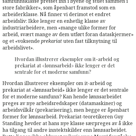
samfunnsklasse presset inn i byene og stuet sammen i
store fabrikker», som åpenbart framstod som en
arbeiderklasse. Nå finner vi derimot et endret
arbeidsliv: Ikke lenger en enhetlig klasse av
industriarbeidere, men «mange ulike former for
arbeid, svært mange av dem utført foran dataskjermer»
og et «voksende
prekariat
uten fast tilknytning til
arbeidslivet».
Hvordan illustrerer eksempler om it-arbeid og
prekariat at «lønnsarbeid» ikke lenger er det
sentrale for et moderne samfunn?
Hvordan illustrerer eksempler om it-arbeid og
prekariat at «lønnsarbeid» ikke lenger er det sentrale
for et moderne samfunn? Kan hende lønnsarbeidet
preges av nye arbeidsredskaper (datamaskiner) og
arbeidsvilkår (prekarisering), men begge er åpenbart
former for lønnsarbeid. Prekariat-teoretikeren Guy
Standing hevder at hans nye klasse særpreges av å ikke
ha tilgang til andre inntektskilder enn lønnsarbeidet.