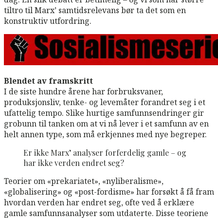
tiltro til Marx’ samtidsrelevans bør ta det som en
konstruktiv utfordring.
Blendet av framskritt
I de siste hundre årene har forbruksvaner,
produksjonsliv, tenke- og levemåter forandret seg i et
ufattelig tempo. Slike hurtige samfunnsendringer gir
grobunn til tanken om at vi nå lever i et samfunn av en
helt annen type, som må erkjennes med nye begreper.
Er ikke Marx’ analyser forferdelig gamle – og
har ikke verden endret seg?
Teorier om «prekariatet», «nyliberalisme»,
«globalisering» og «post-fordisme» har forsøkt å få fram
hvordan verden har endret seg, ofte ved å erklære
gamle samfunnsanalyser som utdaterte. Disse teoriene