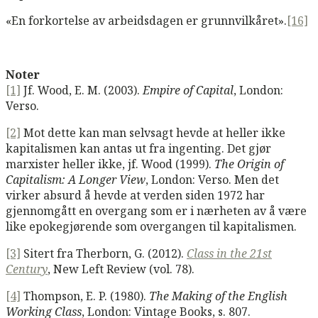
«En forkortelse av arbeidsdagen er grunnvilkåret».
[16]
Noter
[1]
Jf. Wood, E. M. (2003).
Empire of Capital
, London:
Verso.
[2]
Mot dette kan man selvsagt hevde at heller ikke
kapitalismen kan antas ut fra ingenting. Det gjør
marxister heller ikke, jf. Wood (1999).
The Origin of
Capitalism: A Longer View
, London: Verso. Men det
virker absurd å hevde at verden siden 1972 har
gjennomgått en overgang som er i nærheten av å være
like epokegjørende som overgangen til kapitalismen.
[3]
Sitert fra Therborn, G. (2012).
Class in the 21st
Century
, New Left Review (vol. 78).
[4]
Thompson, E. P. (1980).
The Making of the English
Working Class
, London: Vintage Books, s. 807.