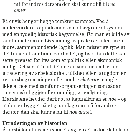
må forandres dersom den skal kunne bli til
noe
annet
.
På et vis henger begge punkter sammen. Ved å
undervurdere kapitalismen som et avgrenset system
med en tydelig historisk begynnelse, får man et bilde av
samfunnet som en løs samling av praksiser uten noen
indre, sammenbindende logikk. Man mister av syne at
det finnes et samfunn overhodet, og hvordan dette kan
sette grenser for hva som er politisk eller økonomisk
mulig. Det ser ut til at det eneste som forhindrer en
utradering av arbeidsløshet, ulikhet eller fattigdom er
ressursbegrensninger eller andre
eksterne
mangler,
ikke at noe med samfunnsorganiseringen som sådan
som vanskeliggjør eller umuliggjør en løsning.
Marxistene hevder derimot at kapitalismen er
noe
– og
at den er bygget på et grunnlag som må forandres
dersom den skal kunne bli til
noe annet
.
Utraderingen av historien
Å forstå kapitalismen som et avgrenset historisk hele er