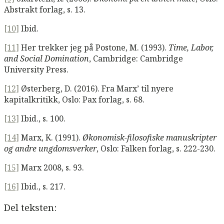
Abstrakt forlag, s. 13.
[10]
Ibid.
[11]
Her trekker jeg på Postone, M. (1993).
Time, Labor,
and Social Domination
, Cambridge: Cambridge
University Press.
[12]
Østerberg, D. (2016). Fra Marx’ til nyere
kapitalkritikk, Oslo: Pax forlag, s. 68.
[13]
Ibid., s. 100.
[14]
Marx, K. (1991).
Økonomisk-filosofiske manuskripter
og andre ungdomsverker
, Oslo: Falken forlag, s. 222-230.
[15]
Marx 2008, s. 93.
[16]
Ibid., s. 217.
Del teksten: