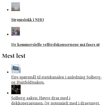
Strømsjokk i NHO
De kommersielle velferdskonsernene må fases ut
Mest lest
Fire spørsmål til statskanalen i anledning Solberg-
og Huitfeldtsaken.
Solberg-saken: Høyre dras med i
dekkoperasjonen. Og potensielt med i dragsuget.