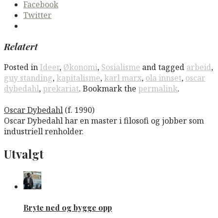
Facebook
Twitter
Relatert
Posted in
Ideer
,
Økonomi
,
Sosialisme
and tagged
arbeid
,
guy standing
,
kapitalisme
,
karl marx
,
ola innset
,
oscar
dybedahl
,
prekariat
. Bookmark the
permalink
.
Oscar Dybedahl
(f. 1990)
Oscar Dybedahl har en master i filosofi og jobber som
industriell renholder.
Utvalgt
Bryte ned og bygge opp