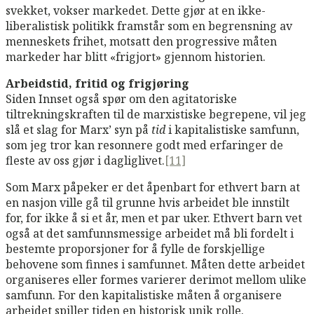
svekket, vokser markedet. Dette gjør at en ikke-
liberalistisk politikk framstår som en begrensning av
menneskets frihet, motsatt den progressive måten
markeder har blitt «frigjort» gjennom historien.
Arbeidstid, fritid og frigjøring
Siden Innset også spør om den agitatoriske
tiltrekningskraften til de marxistiske begrepene, vil jeg
slå et slag for Marx’ syn på
tid
i kapitalistiske samfunn,
som jeg tror kan resonnere godt med erfaringer de
fleste av oss gjør i dagliglivet.
[11]
Som Marx påpeker er det åpenbart for ethvert barn at
en nasjon ville gå til grunne hvis arbeidet ble innstilt
for, for ikke å si et år, men et par uker. Ethvert barn vet
også at det samfunnsmessige arbeidet må bli fordelt i
bestemte proporsjoner for å fylle de forskjellige
behovene som finnes i samfunnet. Måten dette arbeidet
organiseres eller formes varierer derimot mellom ulike
samfunn. For den kapitalistiske måten å organisere
arbeidet spiller tiden en historisk unik rolle.