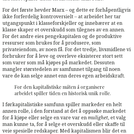
For det første hevder Marx – og dette er forhåpentligvis
ikke forferdelig kontroversielt – at arbeidet her tar
utgangspunkt i klasseforskjeller og innebærer at en
klasse skaper et overskudd som tilegnes av en annen.
For det andre eies pengekapitalen og de produktive
ressurser som brukes for å produsere, som
privateiendom, av noen få. For det tredje, livsmidlene vi
forbruker for å leve og overleve eksisterer stort sett
som varer som må kjøpes på markedet. Dessuten
mangler størstedelen av samfunnet tilgang til noen
vare de kan selge annet enn deres egen arbeidskraft.
For den kapitalistiske måten å organisere
arbeidet spiller tiden en historisk unik rolle.
I førkapitalistiske samfunn spiller markeder en helt
annen rolle, i den forstand at det å oppsøke markedet
for å kjøpe eller selge en vare var en
mulighet
, et valg
man kunne ta, for å selge et overskudd eller skaffe til
veie spesielle redskaper. Med kapitalismen blir det en