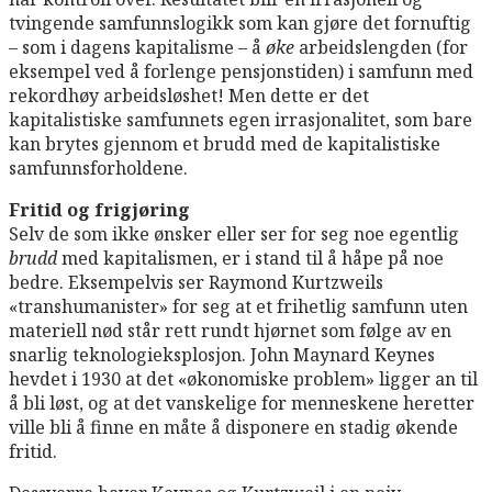
tvingende samfunnslogikk som kan gjøre det fornuftig
– som i dagens kapitalisme – å
øke
arbeidslengden (for
eksempel ved å forlenge pensjonstiden) i samfunn med
rekordhøy arbeidsløshet! Men dette er det
kapitalistiske samfunnets egen irrasjonalitet, som bare
kan brytes gjennom et brudd med de kapitalistiske
samfunnsforholdene.
Fritid og frigjøring
Selv de som ikke ønsker eller ser for seg noe egentlig
brudd
med kapitalismen, er i stand til å håpe på noe
bedre. Eksempelvis ser Raymond Kurtzweils
«transhumanister» for seg at et frihetlig samfunn uten
materiell nød står rett rundt hjørnet som følge av en
snarlig teknologieksplosjon. John Maynard Keynes
hevdet i 1930 at det «økonomiske problem» ligger an til
å bli løst, og at det vanskelige for menneskene heretter
ville bli å finne en måte å disponere en stadig økende
fritid.