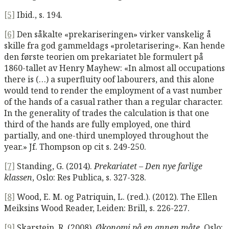
[5]
Ibid., s. 194.
[6]
Den såkalte «prekariseringen» virker vanskelig å
skille fra god gammeldags «proletarisering». Kan hende
den første teorien om prekariatet ble formulert på
1860-tallet av Henry Mayhew: «In almost all occupations
there is (…) a superfluity oof labourers, and this alone
would tend to render the employment of a vast number
of the hands of a casual rather than a regular character.
In the generality of trades the calculation is that one
third of the hands are fully employed, one third
partially, and one-third unemployed throughout the
year.» Jf. Thompson op cit s. 249-250.
[7]
Standing, G. (2014).
Prekariatet – Den nye farlige
klassen
, Oslo: Res Publica, s. 327-328.
[8]
Wood, E. M. og Patriquin, L. (red.). (2012). The Ellen
Meiksins Wood Reader, Leiden: Brill, s. 226-227.
[9]
Skarstein, R. (2008).
Økonomi på en annen måte
, Oslo: