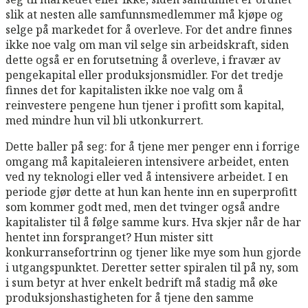
slik at nesten alle samfunnsmedlemmer må kjøpe og
selge på markedet for å overleve. For det andre finnes
ikke noe valg om man vil selge sin arbeidskraft, siden
dette også er en forutsetning å overleve, i fravær av
pengekapital eller produksjonsmidler. For det tredje
finnes det for kapitalisten ikke noe valg om å
reinvestere pengene hun tjener i profitt som kapital,
med mindre hun vil bli utkonkurrert.
Dette baller på seg: for å tjene mer penger enn i forrige
omgang må kapitaleieren intensivere arbeidet, enten
ved ny teknologi eller ved å intensivere arbeidet. I en
periode gjør dette at hun kan hente inn en superprofitt
som kommer godt med, men det tvinger også andre
kapitalister til å følge samme kurs. Hva skjer når de har
hentet inn forspranget? Hun mister sitt
konkurransefortrinn og tjener like mye som hun gjorde
i utgangspunktet. Deretter setter spiralen til på ny, som
i sum betyr at hver enkelt bedrift må stadig må øke
produksjonshastigheten for å tjene den samme