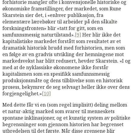
forhistorie mangler ofte i konvensjonelle historiske og
økonomiske framstillinger, der markedet, som Rune
Skarstein sier det, i «enhver publikasjon, fra
elementære lærebøker til arbeider på den såkalte
forskningsfronten» blir «tatt for gitt, som en
samfunnsmessig naturtilstand».
[9]
Her blir ikke det
kapitalistiske markedet forstått som resultatet av et
dramatisk historisk brudd med forhistorien, men som
en følge av en gradvis utvikling der hemningene mot
markedsvekst har blitt redusert, hevder Skarstein. «I og
med at de nyklassiske økonomene ikke forstår
kapitalismen som en spesifikk samfunnsmessig
produksjonsmåte og dens tilblivelse som en historisk
prosess, bekymrer de seg selvsagt heller ikke over dens
forgjengelighet.»
[10]
Med dette får vi en (som regel implisitt) deling mellom
et natur-aktig marked som svarer til menneskets
spontane inklinasjoner, og et kunstig system av politiske
begrensninger som gjennom historien har begrenset
utbredelsen til det første. Når disse grensene blir