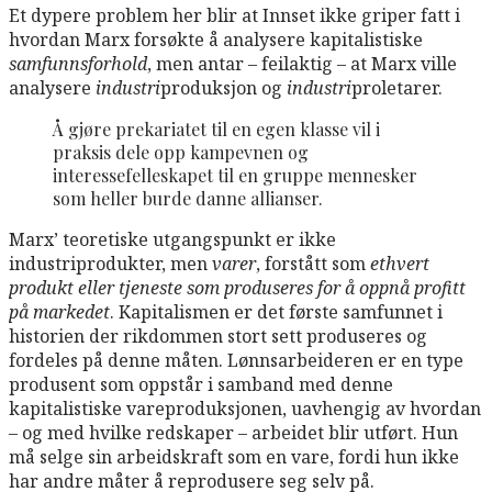
Et dypere problem her blir at Innset ikke griper fatt i
hvordan Marx forsøkte å analysere kapitalistiske
samfunnsforhold
, men antar – feilaktig – at Marx ville
analysere
industri
produksjon og
industri
proletarer.
Å gjøre prekariatet til en egen klasse vil i
praksis dele opp kampevnen og
interessefelleskapet til en gruppe mennesker
som heller burde danne allianser.
Marx’ teoretiske utgangspunkt er ikke
industriprodukter, men
varer
, forstått som
ethvert
produkt eller tjeneste som produseres for å oppnå profitt
på markedet
. Kapitalismen er det første samfunnet i
historien der rikdommen stort sett produseres og
fordeles på denne måten. Lønnsarbeideren er en type
produsent som oppstår i samband med denne
kapitalistiske vareproduksjonen, uavhengig av hvordan
– og med hvilke redskaper – arbeidet blir utført. Hun
må selge sin arbeidskraft som en vare, fordi hun ikke
har andre måter å reprodusere seg selv på.