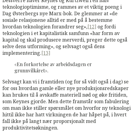
Dessverre haver Keynes og Kurtzweil i en naiv
teknologioptimisme, og rammes av et viktig poeng i
Dag Østerbergs nye Marx-bok. De glemmer at «de
sosiale relasjonene alltid er med på å bestemme
hvordan teknologien forandrer seg»,
[12]
og fordi
teknologien i et kapitalistisk samfunn «har form av
kapital og skal produsere merverdi, preger dette også
selve dens utforming», og selvsagt også dens
implementering.
[13]
«En forkortelse av arbeidsdagen er
grunnvilkåret».
Selvsagt kan vi i framtiden (og for så vidt også i dag) se
for oss hvordan gamle eller nye produksjonsredskaper
kan brukes til å avskaffe materiell nød og øke fritiden,
som Keynes gjorde. Men dette framstår som fabulering
om man ikke stiller spørsmålet om hvorfor ny teknologi
hittil ikke har hatt virkningen de har håpet på, i hvert
fall ikke på langt nær proporsjonalt med
produktivitetsøkningen.