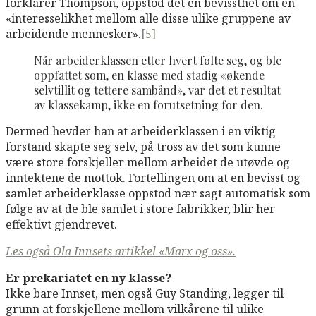
forklarer Thompson, oppstod det en bevissthet om en
«interesselikhet mellom alle disse ulike gruppene av
arbeidende mennesker».
[5]
Når arbeiderklassen etter hvert følte seg, og ble
oppfattet som, en klasse med stadig «økende
selvtillit og tettere sambånd», var det et resultat
av klassekamp, ikke en forutsetning for den.
Dermed hevder han at arbeiderklassen i en viktig
forstand skapte seg selv, på tross av det som kunne
være store forskjeller mellom arbeidet de utøvde og
inntektene de mottok. Fortellingen om at en bevisst og
samlet arbeiderklasse oppstod nær sagt automatisk som
følge av at de ble samlet i store fabrikker, blir her
effektivt gjendrevet.
Les også Ola Innsets artikkel «Marx og oss».
Er prekariatet en ny klasse?
Ikke bare Innset, men også Guy Standing, legger til
grunn at forskjellene mellom vilkårene til ulike