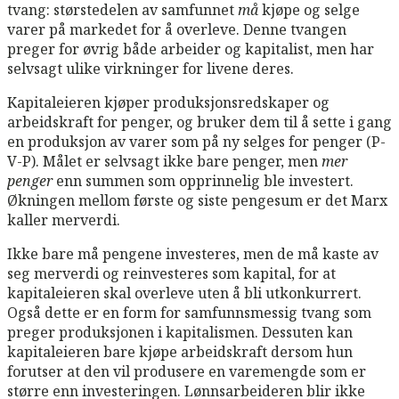
tvang: størstedelen av samfunnet
må
kjøpe og selge
varer på markedet for å overleve. Denne tvangen
preger for øvrig både arbeider og kapitalist, men har
selvsagt ulike virkninger for livene deres.
Kapitaleieren kjøper produksjonsredskaper og
arbeidskraft for penger, og bruker dem til å sette i gang
en produksjon av varer som på ny selges for penger (P-
V-P). Målet er selvsagt ikke bare penger, men
mer
penger
enn summen som opprinnelig ble investert.
Økningen mellom første og siste pengesum er det Marx
kaller merverdi.
Ikke bare må pengene investeres, men de må kaste av
seg merverdi og reinvesteres som kapital, for at
kapitaleieren skal overleve uten å bli utkonkurrert.
Også dette er en form for samfunnsmessig tvang som
preger produksjonen i kapitalismen. Dessuten kan
kapitaleieren bare kjøpe arbeidskraft dersom hun
forutser at den vil produsere en varemengde som er
større enn investeringen. Lønnsarbeideren blir ikke