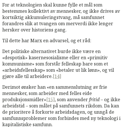
For at teknologien skal kunne fylle et mål som
bestemmes kollektivt av mennesker, og ikke drives av
kortsiktig akkumuleringstvang, må samfunnet
forandres slik at tvangen om merverdi ikke lenger
hersker over historiens gang.
Til dette har Marx en advarsel, og et råd:
Det politiske alternativet burde ikke være en
«despotisk» kasernesosialisme eller en «primitiv
kommunisme» som forstår felleskap bare som et
«arbeidsfellesskap» som «betaler ut lik lønn», og vil
gjøre alle til arbeidere.
[14]
Derimot ønsker han «en sammenslutning av frie
mennesker, som arbeider med felles eide
produksjonsmidler»
[15]
, som anvender
fritid
– og ikke
arbeidstid – som målet på samfunnets rikdom. Da kan
de prioritere å forkorte arbeidsdagen, og unngå de
samfunnsproblemer som forbindes med ny teknologi i
kapitalistiske samfunn.