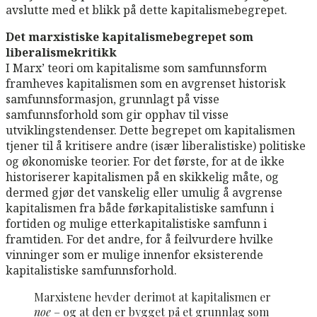
avslutte med et blikk på dette kapitalismebegrepet.
Det marxistiske kapitalismebegrepet som
liberalismekritikk
I Marx’ teori om kapitalisme som samfunnsform
framheves kapitalismen som en avgrenset historisk
samfunnsformasjon, grunnlagt på visse
samfunnsforhold som gir opphav til visse
utviklingstendenser. Dette begrepet om kapitalismen
tjener til å kritisere andre (især liberalistiske) politiske
og økonomiske teorier. For det første, for at de ikke
historiserer kapitalismen på en skikkelig måte, og
dermed gjør det vanskelig eller umulig å avgrense
kapitalismen fra både førkapitalistiske samfunn i
fortiden og mulige etterkapitalistiske samfunn i
framtiden. For det andre, for å feilvurdere hvilke
vinninger som er mulige innenfor eksisterende
kapitalistiske samfunnsforhold.
Marxistene hevder derimot at kapitalismen er
noe
– og at den er bygget på et grunnlag som