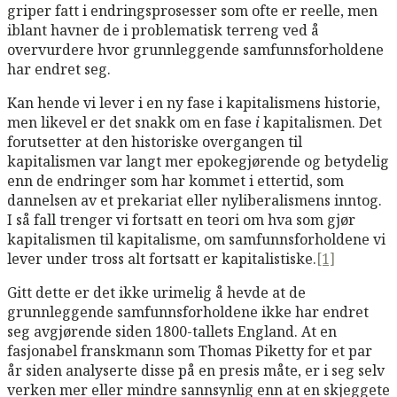
griper fatt i endringsprosesser som ofte er reelle, men
iblant havner de i problematisk terreng ved å
overvurdere hvor grunnleggende samfunnsforholdene
har endret seg.
Kan hende vi lever i en ny fase i kapitalismens historie,
men likevel er det snakk om en fase
i
kapitalismen. Det
forutsetter at den historiske overgangen til
kapitalismen var langt mer epokegjørende og betydelig
enn de endringer som har kommet i ettertid, som
dannelsen av et prekariat eller nyliberalismens inntog.
I så fall trenger vi fortsatt en teori om hva som gjør
kapitalismen til kapitalisme, om samfunnsforholdene vi
lever under tross alt fortsatt er kapitalistiske.
[1]
Gitt dette er det ikke urimelig å hevde at de
grunnleggende samfunnsforholdene ikke har endret
seg avgjørende siden 1800-tallets England. At en
fasjonabel franskmann som Thomas Piketty for et par
år siden analyserte disse på en presis måte, er i seg selv
verken mer eller mindre sannsynlig enn at en skjeggete