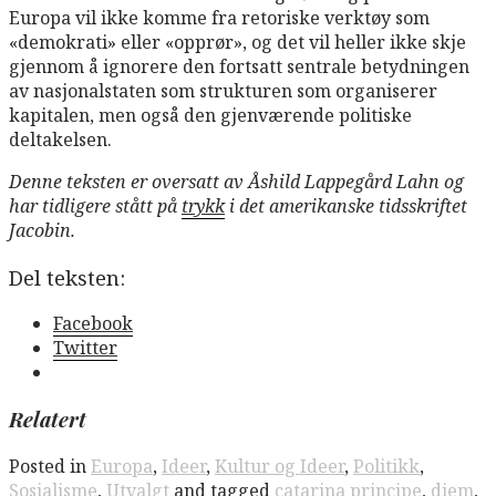
Europa vil ikke komme fra retoriske verktøy som
«demokrati» eller «opprør», og det vil heller ikke skje
gjennom å ignorere den fortsatt sentrale betydningen
av nasjonalstaten som strukturen som organiserer
kapitalen, men også den gjenværende politiske
deltakelsen.
Denne teksten er oversatt av Åshild Lappegård Lahn og
har tidligere stått på
trykk
i det amerikanske tidsskriftet
Jacobin.
Del teksten:
Facebook
Twitter
Relatert
Posted in
Europa
,
Ideer
,
Kultur og Ideer
,
Politikk
,
Sosialisme
,
Utvalgt
and tagged
catarina principe
,
diem
,