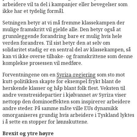
arbeidere vil ta del i kampanjer eller bevegelser som
ikke har et tydelig formål.
Setningen betyr at vi må fremme klassekampen der
mulige framskritt vil gjelde alle. Den betyr også at
grunnleggende forandring bare er mulig hvis hele
verden forandres. Til sist betyr den at selv om
solidaritet stadig er en sentral del av klassekampen, så
kan vi ikke overse tilbake- og framskrittene som denne
komplekse prosessen vil medføre.
Forventningene om en
Syriza-regjering
som sto mot
kutt-politikken skapte for eksempel frykt blant de
herskende klasser og håp blant folk flest. Veksten til
andre venstresidepartier i kjølvannet av Syriza viser
nettopp den dominoeffekten som inspirerer arbeidere
andre steder. På samme måte ville EUs dynamikk
omorganiseres grundig hvis arbeidere i Tyskland lyktes
i å sette en stopper for lønnskuttene.
Brexit og ytre høyre