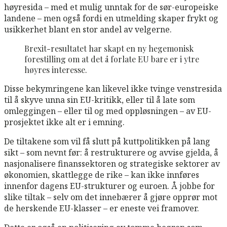
høyresida – med et mulig unntak for de sør-europeiske
landene – men også fordi en utmelding skaper frykt og
usikkerhet blant en stor andel av velgerne.
Brexit-resultatet har skapt en ny hegemonisk
forestilling om at det å forlate EU bare er i ytre
høyres interesse.
Disse bekymringene kan likevel ikke tvinge venstresida
til å skyve unna sin EU-kritikk, eller til å late som
omleggingen – eller til og med oppløsningen – av EU-
prosjektet ikke alt er i emning.
De tiltakene som vil få slutt på kuttpolitikken på lang
sikt – som nevnt før: å restrukturere og avvise gjelda, å
nasjonalisere finanssektoren og strategiske sektorer av
økonomien, skattlegge de rike – kan ikke innføres
innenfor dagens EU-strukturer og euroen. Å jobbe for
slike tiltak – selv om det innebærer å gjøre opprør mot
de herskende EU-klasser – er eneste vei framover.