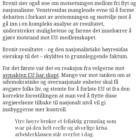
Brexit sier også noe om motsetningen mellom fri flyt og
nasjonalisme. Venstresidas manglende evne til å forme
debatten i forkant av avstemningen og motvilje mot å
gå inn i en kompleks analyse av resultatet,
understreker mulighetene og farene det innebærer å
gjøre motstand mot EU-medlemskapet.
Brexit-resultatet – og den nasjonalistiske høyresidas
eierskap til det – skyldtes to grunnleggende faktum.
For det første var det en reaksjon fra velgerne mot
avmakten EU har skapt
. Mange var mot tanken om at
udemokratiske og overnasjonale enheter skal få
avgjøre folks liv, og stemte for å forlate EU ut fra den
korrekte forestillingen at man ved å flytte disse
avgjørelsene tilbake til nasjonalt nivå vil gi
innbyggerne mer kontroll.
Ytre høyre bruker et feilaktig grunnlag som
svar på den helt reelle og alvorlige krisa
arbeiderklassen står overfor i dag.