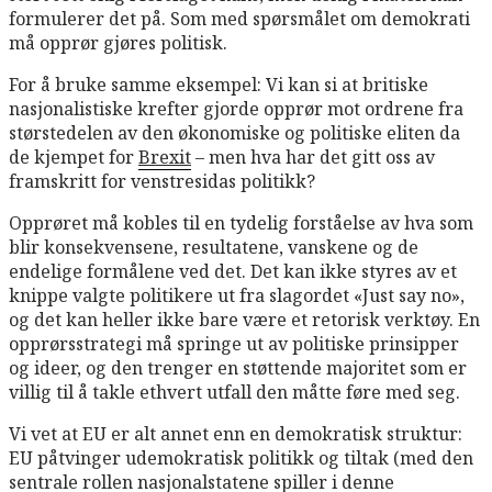
formulerer det på. Som med spørsmålet om demokrati
må opprør gjøres politisk.
For å bruke samme eksempel: Vi kan si at britiske
nasjonalistiske krefter gjorde opprør mot ordrene fra
størstedelen av den økonomiske og politiske eliten da
de kjempet for
Brexit
– men hva har det gitt oss av
framskritt for venstresidas politikk?
Opprøret må kobles til en tydelig forståelse av hva som
blir konsekvensene, resultatene, vanskene og de
endelige formålene ved det. Det kan ikke styres av et
knippe valgte politikere ut fra slagordet «Just say no»,
og det kan heller ikke bare være et retorisk verktøy. En
opprørsstrategi må springe ut av politiske prinsipper
og ideer, og den trenger en støttende majoritet som er
villig til å takle ethvert utfall den måtte føre med seg.
Vi vet at EU er alt annet enn en demokratisk struktur:
EU påtvinger udemokratisk politikk og tiltak (med den
sentrale rollen nasjonalstatene spiller i denne