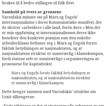
brukes til å bedre stillingen til folk flest.
Samhold på tvers av grensene
Varoufakis minner oss på Marx og Engels’
internasjonalisme i deres Kommunistiske manifest, der
de skriver «arbeidere i alle land, forén dere.» Men det
er min oppfatning at internasjonalismen deres ikke
benekter den konkrete posisjon som den enkelte
arbeiderklasse befinner seg i. Marx og Engels forsto
faktisk betydningen av nasjonalstaten, og at
nasjonalstatens struktur er uunnværlig i klassekampen,
fordi statene selv er uunnværlige i organiseringen av
prosessene for kapitalvekst.
Marx og Engels forsto faktisk betydningen av
nasjonalstaten, og at nasjonalstatens struktur
er uunnværlig i klassekampen.
Dette henger sammen med Varoufakis’ uttalelse om
Lexit-tilhengerne:
«Enda viktigere er det at strategien vår avhenger av om