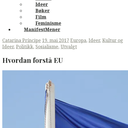
Ideer
Bøker
Film
Feminisme
ManifestMener
Catarina Príncipe
19. mai 2017
Europa
,
Ideer
,
Kultur og
Ideer
,
Politikk
,
Sosialisme
,
Utvalgt
Hvordan forstå
EU