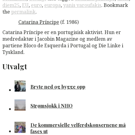
diem25
,
EU
,
euro
,
europa
,
yanis varoufakis
. Bookmark
the
permalink
.
Catarina Príncipe
(f. 1986)
Catarina Príncipe er en portugisisk aktivist. Hun er
medredaktør i Jacobin Magazine og medlem av
partiene Bloco de Esquerda i Portugal og Die Linke i
Tyskland.
Utvalgt
Bryte ned og bygge opp
Strømsjokk i NHO
De kommersielle velferdskonsernene må
fases ut