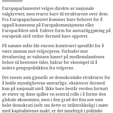
Europaparlamentet velges direkte av nasjonale
valgkretser, men svarer bare til strukturene over dem.
Fra Europaparlamentet kommer bare behovet for å
oppnå konsensus på Europakommisjonens eller
Europarådets nivå. Enhver form for ansvarliggjøring på
europeisk nivå virker dermed bare oppover.
På samme måte ble euroen konstruert spesifikt for å
være immun mot velgerpress. Forbudet mot
devaluering av valutaen basert på medlemslandenes
behov til bestemte tider, bidrar for eksempel til å
isolere pengepolitikken fra velgerne.
Det eneste som gjenstår av demokratiske strukturer for
å holde myndighetene ansvarlige, eksisterer dermed
kun på nasjonalt nivå. Ikke bare består verden fortsatt
av stater og disse spiller en sentral rolle i å forme den
globale økonomien, men i den grad det fins noe som
helst demokrati (selv om dette er utilstrekkelig) i møte
med kapitalistenes makt, er det innebygd i politiske