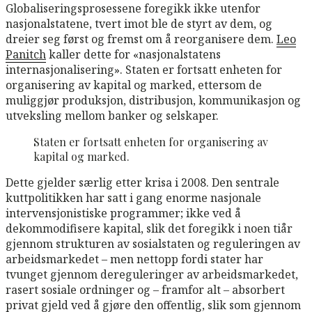
Globaliseringsprosessene foregikk ikke utenfor
nasjonalstatene, tvert imot ble de styrt av dem, og
dreier seg først og fremst om å reorganisere dem.
Leo
Panitch
kaller dette for «nasjonalstatens
internasjonalisering». Staten er fortsatt enheten for
organisering av kapital og marked, ettersom de
muliggjør produksjon, distribusjon, kommunikasjon og
utveksling mellom banker og selskaper.
Staten er fortsatt enheten for organisering av
kapital og marked.
Dette gjelder særlig etter krisa i 2008. Den sentrale
kuttpolitikken har satt i gang enorme nasjonale
intervensjonistiske programmer; ikke ved å
dekommodifisere kapital, slik det foregikk i noen tiår
gjennom strukturen av sosialstaten og reguleringen av
arbeidsmarkedet – men nettopp fordi stater har
tvunget gjennom dereguleringer av arbeidsmarkedet,
rasert sosiale ordninger og – framfor alt – absorbert
privat gjeld ved å gjøre den offentlig, slik som gjennom