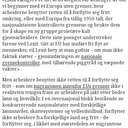
vi begynner med et Europa uten grenser, hvor
arbeiderne benytter retten til å forflytte seg fritt
omkring, eller med Europa fra tidlig 1950-tall, der
nasjonalstatene kontrollerte grensene og brukte dem
for å skape en ny gruppe proletære kalt
gjestearbeidere. Dette siste poenget understreker
farene ved Lexit. Gitt at EU har innført fri flyt av
mennesker, vil Lexit bety at man godtar – om man ikke
faktisk støtter – gjeninnføringen av
nasjonale
grensekontroller
, med tilhørende piggtråd og væpnede
vakter.»
Men arbeidere benytter ikke retten til å forflytte seg
fritt – som om
migrasjonen innenfor EUs grenser
ikke i
realiteten tvinges fram av arbeidere på jakt etter bedre
lønn og livsvilkår. I en overnasjonal blokk bestående av
konkurrerende nasjonalstater med forskjellige
lønnsnivåer, skattesystemer og velferdstilbud, forflytter
ikke arbeidere fra forskjellige land seg fritt – de
forflytter seg, i likhet med størstedelen av migrantene