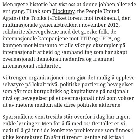
Men nyere historie har vist oss at denne jobben allerede
er i gang. Tiltak som
Blockupy
, the People United
Against the Troika («Folket forent mot troikaen»), den
multinasjonale generalstreiken i november 2012,
solidaritetsbevegelsene med det greske folk, de
internasjonale kampanjene mot TTIP og CETA, og
kampen mot Monsanto er alle viktige eksempler på
internasjonalt arbeid og samhandling som har skapt
overnasjonalt demokrati nedenfra og fremmet
internasjonal solidaritet.
Vi trenger organisasjoner som gjør det mulig å oppleve
selvstyre på lokalt nivå, politiske partier og bevegelser
som går mot kuttpolitikk og kapitalisme på nasjonalt
nivå og bevegelser på et overnasjonalt nivå som vokser
ut av møtene mellom alle disse politiske aktørene.
Spørsmålene venstresida står overfor i dag har ingen
enkle løsninger. Men for å få med oss flertallet er vi
nødt til å gå inn i de konkrete problemene som finnes i
ulike kontekster. En sårt tiltrengt løsning på krisa i