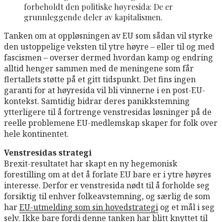
forbeholdt den politiske høyresida: De er
grunnleggende deler av kapitalismen.
Tanken om at oppløsningen av EU som sådan vil styrke
den ustoppelige veksten til ytre høyre – eller til og med
fascismen – overser dermed hvordan kamp og endring
alltid henger sammen med de meningene som får
flertallets støtte på et gitt tidspunkt. Det fins ingen
garanti for at høyresida vil bli vinnerne i en post-EU-
kontekst. Samtidig bidrar deres panikkstemning
ytterligere til å fortrenge venstresidas løsninger på de
reelle problemene EU-medlemskap skaper for folk over
hele kontinentet.
Venstresidas strategi
Brexit-resultatet har skapt en ny hegemonisk
forestilling om at det å forlate EU bare er i ytre høyres
interesse. Derfor er venstresida nødt til å forholde seg
forsiktig til enhver folkeavstemning, og særlig de som
har
EU-utmelding som sin hovedstrategi
og et mål i seg
selv. Ikke bare fordi denne tanken har blitt knyttet til