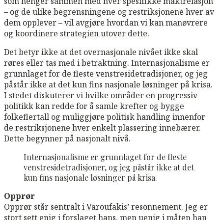
som henger sammen med hver spesifikke maktrelasjon
– og de ulike begrensningene og restriksjonene hver av
dem opplever – vil avgjøre hvordan vi kan manøvrere
og koordinere strategien utover dette.
Det betyr ikke at det overnasjonale nivået ikke skal
røres eller tas med i betraktning. Internasjonalisme er
grunnlaget for de fleste venstresidetradisjoner, og jeg
påstår ikke at det kun fins nasjonale løsninger på krisa.
I stedet diskuterer vi hvilke områder en progressiv
politikk kan redde for å samle krefter og bygge
folkeflertall og muliggjøre politisk handling innenfor
de restriksjonene hver enkelt plassering innebærer.
Dette begynner på nasjonalt nivå.
Internasjonalisme er grunnlaget for de fleste
venstresidetradisjoner, og jeg påstår ikke at det
kun fins nasjonale løsninger på krisa.
Opprør
Opprør står sentralt i Varoufakis’ resonnement. Jeg er
stort sett enig i forslaget hans, men uenig i måten han