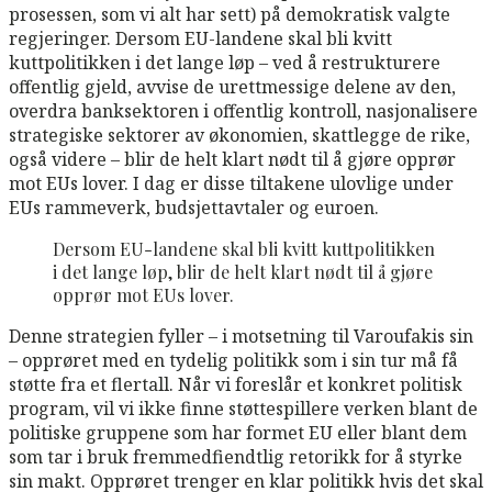
prosessen, som vi alt har sett) på demokratisk valgte
regjeringer. Dersom EU-landene skal bli kvitt
kuttpolitikken i det lange løp – ved å restrukturere
offentlig gjeld, avvise de urettmessige delene av den,
overdra banksektoren i offentlig kontroll, nasjonalisere
strategiske sektorer av økonomien, skattlegge de rike,
også videre – blir de helt klart nødt til å gjøre opprør
mot EUs lover. I dag er disse tiltakene ulovlige under
EUs rammeverk, budsjettavtaler og euroen.
Dersom EU-landene skal bli kvitt kuttpolitikken
i det lange løp, blir de helt klart nødt til å gjøre
opprør mot EUs lover.
Denne strategien fyller – i motsetning til Varoufakis sin
– opprøret med en tydelig politikk som i sin tur må få
støtte fra et flertall. Når vi foreslår et konkret politisk
program, vil vi ikke finne støttespillere verken blant de
politiske gruppene som har formet EU eller blant dem
som tar i bruk fremmedfiendtlig retorikk for å styrke
sin makt. Opprøret trenger en klar politikk hvis det skal