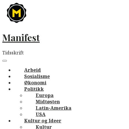
Skip
to
content
Manifest
Tidsskrift
Main
navigation
Menu
Arbeid
Sosialisme
Økonomi
Politikk
Europa
Midtøsten
Latin-Amerika
USA
Kultur og Ideer
Kultur