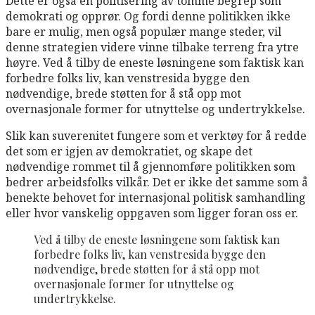
Dette er også en politisering av tomme begrep som
demokrati og opprør. Og fordi denne politikken ikke
bare er mulig, men også populær mange steder, vil
denne strategien videre vinne tilbake terreng fra ytre
høyre. Ved å tilby de eneste løsningene som faktisk kan
forbedre folks liv, kan venstresida bygge den
nødvendige, brede støtten for å stå opp mot
overnasjonale former for utnyttelse og undertrykkelse.
Slik kan suverenitet fungere som et verktøy for å redde
det som er igjen av demokratiet, og skape det
nødvendige rommet til å gjennomføre politikken som
bedrer arbeidsfolks vilkår. Det er ikke det samme som å
benekte behovet for internasjonal politisk samhandling
eller hvor vanskelig oppgaven som ligger foran oss er.
Ved å tilby de eneste løsningene som faktisk kan
forbedre folks liv, kan venstresida bygge den
nødvendige, brede støtten for å stå opp mot
overnasjonale former for utnyttelse og
undertrykkelse.