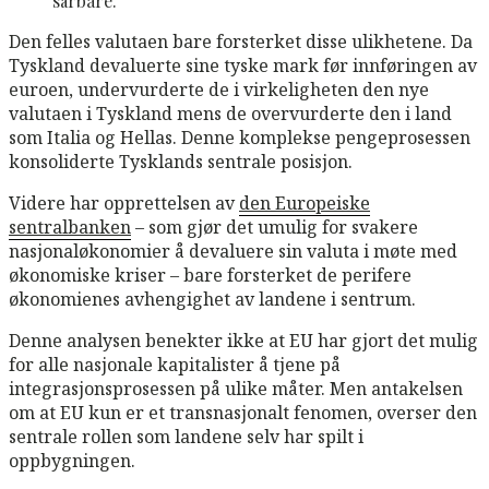
sårbare.
Den felles valutaen bare forsterket disse ulikhetene. Da
Tyskland devaluerte sine tyske mark før innføringen av
euroen, undervurderte de i virkeligheten den nye
valutaen i Tyskland mens de overvurderte den i land
som Italia og Hellas. Denne komplekse pengeprosessen
konsoliderte Tysklands sentrale posisjon.
Videre har opprettelsen av
den Europeiske
sentralbanken
– som gjør det umulig for svakere
nasjonaløkonomier å devaluere sin valuta i møte med
økonomiske kriser – bare forsterket de perifere
økonomienes avhengighet av landene i sentrum.
Denne analysen benekter ikke at EU har gjort det mulig
for alle nasjonale kapitalister å tjene på
integrasjonsprosessen på ulike måter. Men antakelsen
om at EU kun er et transnasjonalt fenomen, overser den
sentrale rollen som landene selv har spilt i
oppbygningen.