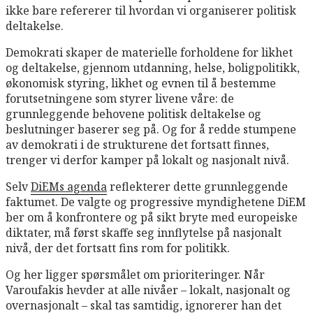
ikke bare refererer til hvordan vi organiserer politisk
deltakelse.
Demokrati skaper de materielle forholdene for likhet
og deltakelse, gjennom utdanning, helse, boligpolitikk,
økonomisk styring, likhet og evnen til å bestemme
forutsetningene som styrer livene våre: de
grunnleggende behovene politisk deltakelse og
beslutninger baserer seg på. Og for å redde stumpene
av demokrati i de strukturene det fortsatt finnes,
trenger vi derfor kamper på lokalt og nasjonalt nivå.
Selv
DiEMs agenda
reflekterer dette grunnleggende
faktumet. De valgte og progressive myndighetene DiEM
ber om å konfrontere og på sikt bryte med europeiske
diktater, må først skaffe seg innflytelse på nasjonalt
nivå, der det fortsatt fins rom for politikk.
Og her ligger spørsmålet om prioriteringer. Når
Varoufakis hevder at alle nivåer – lokalt, nasjonalt og
overnasjonalt – skal tas samtidig, ignorerer han det