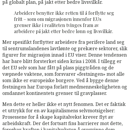
på globalt plan, på jakt etter bedre livsvilkår.
Arbeidere benytter ikke retten til å forflytte seg
fritt – som om migrasjonen innenfor EUs
grenser ikke i realiteten tvinges fram av
arbeidere på jakt etter bedre lønn og livsvilkår.
Mer spesifikt forflytter arbeidere fra perifere land seg
til sentrumslandenes lavtlønte og prekære sektorer, slik
figurer for migrasjon innad i EU viser. Denne tendensen
har bare blitt forsterket siden krisa i 2008. I tillegg er
det EU selv som har fått på plass piggtråden og de
væpnede vaktene, som forsvarer «festningen» mot alle
som ikke er europeiske borgere. Ved å bygge denne
festningen har Europa forlatt medmenneskeligheten og
omdannet kontinentets grenser til gravplasser.
Men dette er heller ikke et nytt fenomen. Det er faktisk
et uttrykk for en av kapitalismens selvmotsigelser:
Prosessene for å skape kapitalvekst krever flyt av
arbeidskraft. Der det fortsatt fins barrierer mot dette,
forsøker kraften i kapitalveksten å overvinne dem.