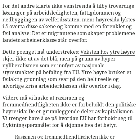
For det andre klarte ikke venstresida å tilby troverdige
løsninger på arbeidsledigheten, fattigdommen og
nedbyggingen av velferdsstaten, mens høyresida lyktes
i å overta disse sakene og komme med en forenklet og
feil analyse: Det er migrantene som skaper problemene
landets arbeiderklasse står overfor.
Dette poenget må understrekes:
Veksten hos ytre høyre
skjer ikke ut av det blå, men på grunn av hyper-
nyliberalismen som er innført av nasjonale
styresmakter på befaling fra EU. Ytre høyre bruker et
feilaktig grunnlag som svar på den helt reelle og
alvorlige krisa arbeiderklassen står overfor i dag.
Videre må vi huske at rasismen og
fremmedfiendtligheten ikke er forbeholdt den politiske
høyresida: De er grunnleggende deler av kapitalismen.
Vi trenger bare å se på hvordan EU har forholdt seg til
flyktningspørsmålet for å skjønne hva det betyr.
Rasismen og fremmedfiendtligheten ikke er