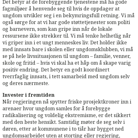
Det betyr at de forebyggende tjenestene må ha gode
fagmiljøer å henvende seg til hvis de oppdager at
ungdom utvikler seg i en bekymringsfull retning. Vi må
også sørge for at vi har gode støttetjenester som politi
og barnevern, som kan gripe inn når de lokale
ressursene ikke strekker til. Vi må tenke helhetlig når
vi griper inn i et ungt menneskes liv. Det holder ikke
med innsats bare i skolen eller ungdomsklubben, vi må
se på hele livssituasjonen til ungdom – familie, venner,
skole og fritid – hvis vi skal ha et håp om å skape varig
positiv endring. Det betyr en godt koordinert
tverrfaglig innsats, i tett samarbeid med ungdom selv
og deres nærmeste.
Invester i fremtiden
Når regjeringen nå spytter friske prosjektkroner inn i
arenaer hvor ungdom samles for å forebygge
radikalisering og voldelig ekstremisme, er det sikkert
med den beste hensikt. Samtidig møter de seg selv i
døren, etter at kommunene i to tiår har bygget ned
ungdomsarbeidet uten at storting eller regjering,