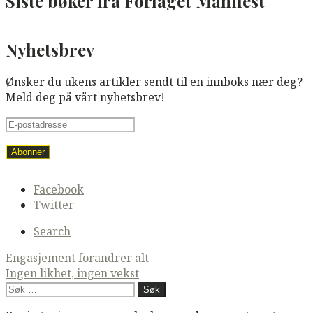
Siste bøker fra Forlaget Manifest
Nyhetsbrev
Ønsker du ukens artikler sendt til en innboks nær deg?
Meld deg på vårt nyhetsbrev!
Secondary
Facebook
navigation
Twitter
Search
Post
Engasjement forandrer alt
Ingen likhet, ingen vekst
navigation
Søk
etter: