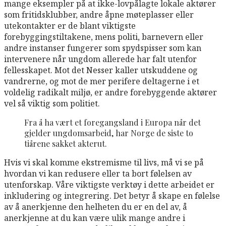
mange eksempler på at ikke-lovpålagte lokale aktører
som fritidsklubber, andre åpne møteplasser eller
utekontakter er de blant viktigste
forebyggingstiltakene, mens politi, barnevern eller
andre instanser fungerer som spydspisser som kan
intervenere når ungdom allerede har falt utenfor
fellesskapet. Mot det Nesser kaller utskuddene og
vandrerne, og mot de mer perifere deltagerne i et
voldelig radikalt miljø, er andre forebyggende aktører
vel så viktig som politiet.
Fra å ha vært et foregangsland i Europa når det
gjelder ungdomsarbeid, har Norge de siste to
tiårene sakket akterut.
Hvis vi skal komme ekstremisme til livs, må vi se på
hvordan vi kan redusere eller ta bort følelsen av
utenforskap. Våre viktigste verktøy i dette arbeidet er
inkludering og integrering. Det betyr å skape en følelse
av å anerkjenne den helheten du er en del av, å
anerkjenne at du kan være ulik mange andre i