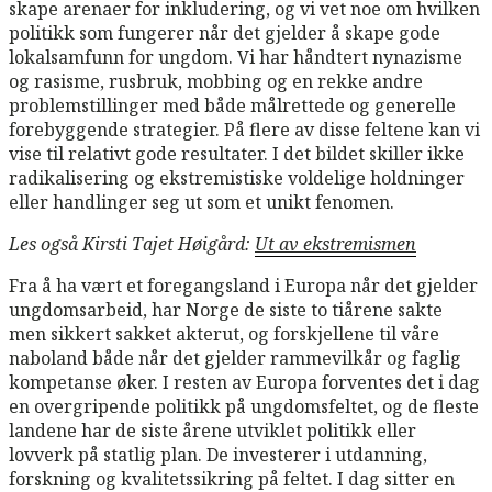
skape arenaer for inkludering, og vi vet noe om hvilken
politikk som fungerer når det gjelder å skape gode
lokalsamfunn for ungdom. Vi har håndtert nynazisme
og rasisme, rusbruk, mobbing og en rekke andre
problemstillinger med både målrettede og generelle
forebyggende strategier. På flere av disse feltene kan vi
vise til relativt gode resultater. I det bildet skiller ikke
radikalisering og ekstremistiske voldelige holdninger
eller handlinger seg ut som et unikt fenomen.
Les også Kirsti Tajet Høigård:
Ut av ekstremismen
Fra å ha vært et foregangsland i Europa når det gjelder
ungdomsarbeid, har Norge de siste to tiårene sakte
men sikkert sakket akterut, og forskjellene til våre
naboland både når det gjelder rammevilkår og faglig
kompetanse øker. I resten av Europa forventes det i dag
en overgripende politikk på ungdomsfeltet, og de fleste
landene har de siste årene utviklet politikk eller
lovverk på statlig plan. De investerer i utdanning,
forskning og kvalitetssikring på feltet. I dag sitter en