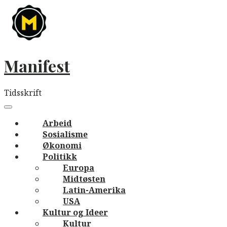
Skip
to
content
Manifest
Tidsskrift
Main
navigation
Menu
Arbeid
Sosialisme
Økonomi
Politikk
Europa
Midtøsten
Latin-Amerika
USA
Kultur og Ideer
Kultur