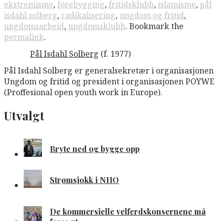
ekstremisme
,
forebygging
,
fritidsklubb
,
islamisme
,
pål
isdahl solberg
,
radikalisering
,
ungdom og fritid
,
ungdomsarbeid
,
ungdomsklubb
. Bookmark the
permalink
.
Pål Isdahl Solberg
(f. 1977)
Pål Isdahl Solberg er generalsekretær i organisasjonen
Ungdom og fritid og president i organisasjonen POYWE
(Proffesional open youth work in Europe).
Utvalgt
Bryte ned og bygge opp
Strømsjokk i NHO
De kommersielle velferdskonsernene må