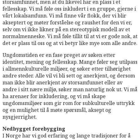
storsamfunnet, men at du likevel har en plass i et
fellesskap. Vi må føle oss inkludert i en gruppe, gjerne i
vårt lokalsamfunn. Vi må finne vår flokk, der vi blir
akseptert og møter forståelse og raushet for den vi er,
selv om vi ikke likner på en stereotypisk modell av et
normalmenneske. Vi må føle tillit til at vi er gode nok, at
det er plass til oss og at vi betyr like mye som alle andre.
Ungdomstiden er en fase preget av søken etter
identitet, mening og fellesskap. Mange føler seg utilpass
i allmennkulturelle miljøer, og søker etter tilhørighet
andre steder. Alle vil vi bli sett og anerkjent, og dersom
man ikke blir anerkjent av storsamfunnet eller av
andre i sitt nære miljø, søker man naturlig nok ut. Vi må
ha arenaer for inkludering, og vi må skape
ungdomsmiljøer som gir rom for subkulturelle uttrykk
og en mulighet til å møte spørsmål, aksept og
nysgjerrighet.
Nedbygget forebygging
I Norge har vi god erfaring og lange tradisjoner for å