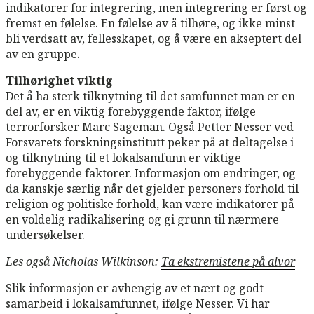
indikatorer for integrering, men integrering er først og
fremst en følelse. En følelse av å tilhøre, og ikke minst
bli verdsatt av, fellesskapet, og å være en akseptert del
av en gruppe.
Tilhørighet viktig
Det å ha sterk tilknytning til det samfunnet man er en
del av, er en viktig forebyggende faktor, ifølge
terrorforsker Marc Sageman. Også Petter Nesser ved
Forsvarets forskningsinstitutt peker på at deltagelse i
og tilknytning til et lokalsamfunn er viktige
forebyggende faktorer. Informasjon om endringer, og
da kanskje særlig når det gjelder personers forhold til
religion og politiske forhold, kan være indikatorer på
en voldelig radikalisering og gi grunn til nærmere
undersøkelser.
Les også Nicholas Wilkinson:
Ta ekstremistene på alvor
Slik informasjon er avhengig av et nært og godt
samarbeid i lokalsamfunnet, ifølge Nesser. Vi har