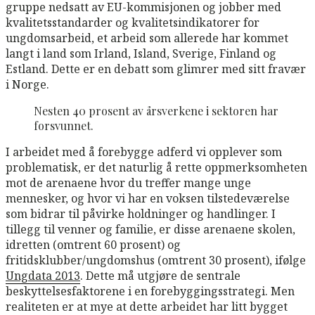
gruppe nedsatt av EU-kommisjonen og jobber med
kvalitetsstandarder og kvalitetsindikatorer for
ungdomsarbeid, et arbeid som allerede har kommet
langt i land som Irland, Island, Sverige, Finland og
Estland. Dette er en debatt som glimrer med sitt fravær
i Norge.
Nesten 40 prosent av årsverkene i sektoren har
forsvunnet.
I arbeidet med å forebygge adferd vi opplever som
problematisk, er det naturlig å rette oppmerksomheten
mot de arenaene hvor du treffer mange unge
mennesker, og hvor vi har en voksen tilstedeværelse
som bidrar til påvirke holdninger og handlinger. I
tillegg til venner og familie, er disse arenaene skolen,
idretten (omtrent 60 prosent) og
fritidsklubber/ungdomshus (omtrent 30 prosent), ifølge
Ungdata 2013
. Dette må utgjøre de sentrale
beskyttelsesfaktorene i en forebyggingsstrategi. Men
realiteten er at mye at dette arbeidet har litt bygget