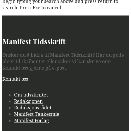
Begin typing your search above and press return to
search. Press Esc to cancel.
Manifest Tidsskrift
Ønsker du å bidra til Manifest Tidsskrift? Har du gode
ideer til skribenter eller saker vi kan skrive om?
Kontakt oss gjerne på e-post.
Kontakt oss
Om tidsskriftet
Redaksjonen
Redaksjonsrådet
Manifest Tankesmie
Manifest Forlag