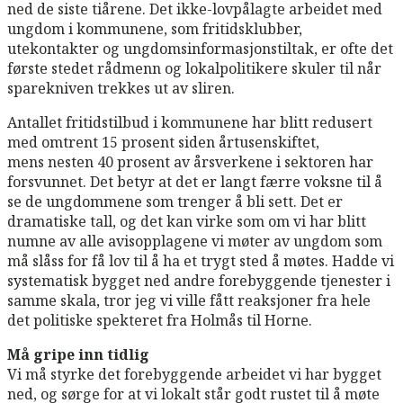
ned de siste tiårene. Det ikke-lovpålagte arbeidet med
ungdom i kommunene, som fritidsklubber,
utekontakter og ungdomsinformasjonstiltak, er ofte det
første stedet rådmenn og lokalpolitikere skuler til når
sparekniven trekkes ut av sliren.
Antallet fritidstilbud i kommunene har blitt redusert
med omtrent 15 prosent siden årtusenskiftet,
mens nesten 40 prosent av årsverkene i sektoren har
forsvunnet. Det betyr at det er langt færre voksne til å
se de ungdommene som trenger å bli sett. Det er
dramatiske tall, og det kan virke som om vi har blitt
numne av alle avisopplagene vi møter av ungdom som
må slåss for få lov til å ha et trygt sted å møtes. Hadde vi
systematisk bygget ned andre forebyggende tjenester i
samme skala, tror jeg vi ville fått reaksjoner fra hele
det politiske spekteret fra Holmås til Horne.
Må gripe inn tidlig
Vi må styrke det forebyggende arbeidet vi har bygget
ned, og sørge for at vi lokalt står godt rustet til å møte