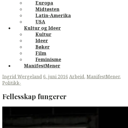
Europa
Midtøsten
Latin-Amerika
USA
Kultur og Ideer
Kultur
Ideer
Bøker
Film
Feminisme
ManifestMener
Ingrid Wergeland
6. juni 2016
Arbeid
,
ManifestMener
,
Politikk-
Fellesskap fungerer