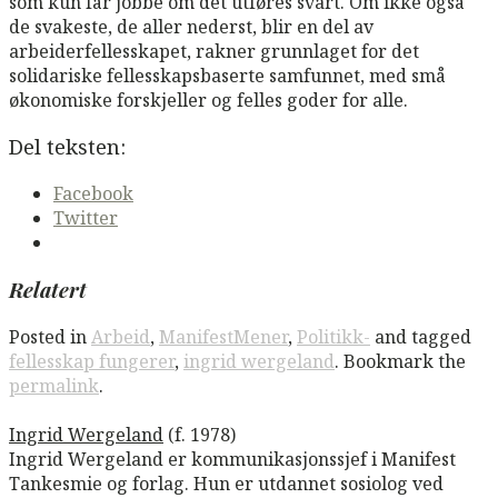
som kun får jobbe om det utføres svart. Om ikke også
de svakeste, de aller nederst, blir en del av
arbeiderfellesskapet, rakner grunnlaget for det
solidariske fellesskapsbaserte samfunnet, med små
økonomiske forskjeller og felles goder for alle.
Del teksten:
Facebook
Twitter
Relatert
Posted in
Arbeid
,
ManifestMener
,
Politikk-
and tagged
fellesskap fungerer
,
ingrid wergeland
. Bookmark the
permalink
.
Ingrid Wergeland
(f. 1978)
Ingrid Wergeland er kommunikasjonssjef i Manifest
Tankesmie og forlag. Hun er utdannet sosiolog ved