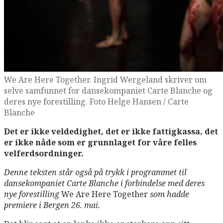
We Are Here Together. Ingrid Wergeland skriver om
selve samfunnet for dansekompaniet Carte Blanche og
deres nye forestilling. Foto Helge Hansen / Carte
Blanche
Det er ikke veldedighet, det er ikke fattigkassa, det
er ikke nåde som er grunnlaget for våre felles
velferdsordninger.
Denne teksten står også på trykk i programmet til
dansekompaniet Carte Blanche i forbindelse med deres
nye forestilling
We Are Here Together
som hadde
premiere i Bergen 26. mai.