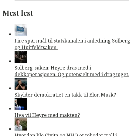
Mest lest
Fire spørsmål til statskanalen i anledning Solberg-
og Huitfeldtsaken.
Solberg-saken: Høyre dras med i
dekkoperasjonen. Og potensielt med i dragsuget.
Skylder demokratiet en takk til Elon Musk?
Hva vil Høyre med makten?
Hvordan ble Civita og NHO et tohodet troll i