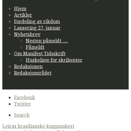
Hjem
Artikler
Fordeling av rikdom
Lansering 27. januar
Nyhetsbrev
Nesten påmeldt ….
Påmeldt
Om Manifest Tidsskrift
Huskeliste for skribenter
Redaksjonen
Redaksjonsrådet
Secondary
Facebook
navigation
Twitter
Search
Post
Leiras brasilianske kuppmakeri