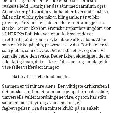
Det blir sagt at en lenke ikke er sterkere enn sitt
svakeste ledd. Kanskje er det sånn med samfunn også.
At om vi ser på hvordan vi behandler hverandre når vi
faller, når vi blir syke, når vi blir gamle, når vi blir
gravide, når vi mister jobben: det er det som gjør oss
sterke. Det er ikke som Fremskrittspartiets ungdom sier
på NRK P2s Politisk kvarter, at folk synes det er
urettferdig at de som er syke, ikke kuttes i lønn. At de
som er friske på jobb, provoseres av det. Fordi det er vi
som jobber, som er syke. Det er ikke et oss og dem: Vi
kan alle være den svake. Det er ikke veldedighet, det er
ikke fattigkassa, det er ikke nåde som er grunnlaget for
våre felles velferdsordninger.
Nå forvitrer dette fundamentet.
Sammen er vi mindre alene. Den viktigste drivkraften i
det norske samfunnet, som har kjempet fram de solide,
universelle velferdsordningene våre, og som har stått
sammen mot utnytting av arbeidsfolk, er
fagbevegelsen. Fra den minste klubb på en enkelt