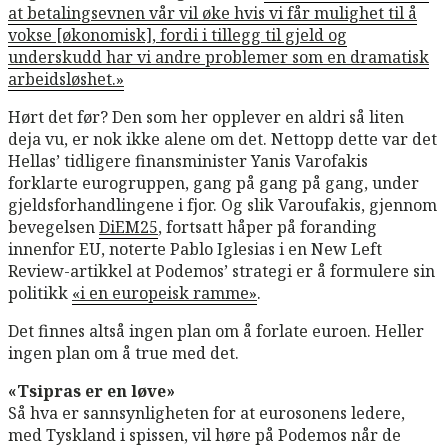
at betalingsevnen vår vil øke hvis vi får mulighet til å
vokse [økonomisk], fordi i tillegg til gjeld og
underskudd har vi andre problemer som en dramatisk
arbeidsløshet.»
Hørt det før? Den som her opplever en aldri så liten
deja vu, er nok ikke alene om det. Nettopp dette var det
Hellas’ tidligere finansminister Yanis Varofakis
forklarte eurogruppen, gang på gang på gang, under
gjeldsforhandlingene i fjor. Og slik Varoufakis, gjennom
bevegelsen
DiEM25
, fortsatt håper på foranding
innenfor EU, noterte Pablo Iglesias i en New Left
Review-artikkel at Podemos’ strategi er å formulere sin
politikk
«i en europeisk ramme»
.
Det finnes altså ingen plan om å forlate euroen. Heller
ingen plan om å true med det.
«Tsipras er en løve»
Så hva er sannsynligheten for at eurosonens ledere,
med Tyskland i spissen, vil høre på Podemos når de