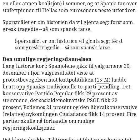
en eller annen koalisjon) i sommer, og at Spania tar over
stafettpinnen til Hellas som eurosonens neste utfordrer.
Spørsmålet er om historien da vil gjenta seg: først som
gresk tragedie – så som spansk farse.
Spørsmålet er om historien vil gjenta seg: først
som gresk tragedie – så som spansk farse.
Den umulige regjeringsdannelsen
Lang historie kort: Spanjolene gikk til valgurnene 20.
desember i fjor. Valgresultatet viste at
protestbevegelsen mot kuttpolitikken (
15-M
) hadde
brutt opp Spanias tradisjonelle to-parti-pendling. Det
konservative Partido Popular fikk 29 prosent av
stemmene, det sosialdemokratiske PSOE fikk 22
prosent, Podemos 21 prosent og den liberalkonservative
(relative) nykomlingen Ciudadanos fikk 14 prosent. Fire
partier skulle nå forhandle om mulige
regjeringskoalisjoner.
Det klarte de ikke. Til tross for at (det superkorrupte)