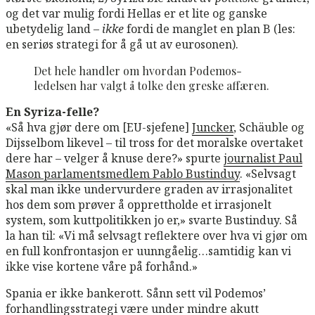
og det var mulig fordi Hellas er et lite og ganske
ubetydelig land –
ikke
fordi de manglet en plan B (les:
en seriøs strategi for å gå ut av eurosonen).
Det hele handler om hvordan Podemos-
ledelsen har valgt å tolke den greske affæren.
En Syriza-felle?
«Så hva gjør dere om [EU-sjefene]
Juncker
, Schäuble og
Dijsselbom likevel – til tross for det moralske overtaket
dere har – velger å knuse dere?» spurte
journalist Paul
Mason parlamentsmedlem Pablo Bustinduy
. «Selvsagt
skal man ikke undervurdere graden av irrasjonalitet
hos dem som prøver å opprettholde et irrasjonelt
system, som kuttpolitikken jo er,» svarte Bustinduy. Så
la han til: «Vi må selvsagt reflektere over hva vi gjør om
en full konfrontasjon er uunngåelig…samtidig kan vi
ikke vise kortene våre på forhånd.»
Spania er ikke bankerott. Sånn sett vil Podemos’
forhandlingsstrategi være under mindre akutt