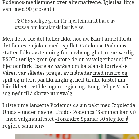
Podemos-medlemmer over alternativene. Iglesias’ linje
vant med 90 prosent.)
PSOEs sørlige gren får hjerteinfarkt bare av
tanken
om katalansk løsrivelse.
Men dette ble det heller ikke noe av. Blant annet fordi
det fantes en
joker med i spillet: Catalonia. Podemos
støtter folkeavstemning for uavhengighet, mens særlig
PSOEs sørlige gren (og store deler av velgerbasen) får
hjerteinfarkt bare av
tanken
om katalansk løsrivelse.
Våren var således preget av måneder
med mistro og
spill og intern partikrangling
, helt til alle kastet inn
håndkleet. Det ble ingen regjering. Kong Felipe VI så
seg nødt til å skrive ut nyvalg.
I siste time lanserte Podemos da sin pakt med Izquierda
Unida – under navnet Unidos Podemos (Sammen kan vi)
– med valgmanifestet
«Forandre Spania: 50 steg for å
regjere sammen»
.