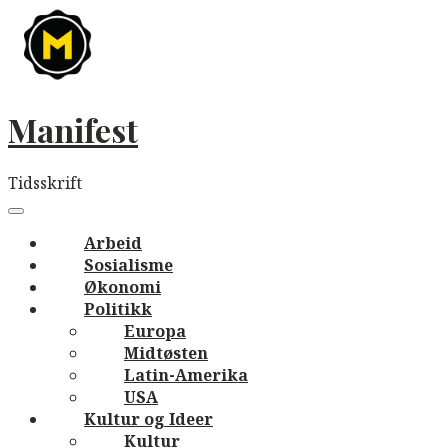
Skip
to
content
Manifest
Tidsskrift
Main
navigation
Menu
Arbeid
Sosialisme
Økonomi
Politikk
Europa
Midtøsten
Latin-Amerika
USA
Kultur og Ideer
Kultur