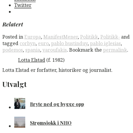
Twitter
Relatert
Posted in
Europa
,
ManifestMener
,
Politikk
,
Politikk-
and
tagged
corbyn
,
euro
,
pablo bustinduy
,
pablo iglesias
,
podemos
,
spania
,
varoufakis
. Bookmark the
permalink
.
Lotta Elstad
(f. 1982)
Lotta Elstad er forfatter, historiker og journalist.
Utvalgt
Bryte ned og bygge opp
Strømsjokk i NHO