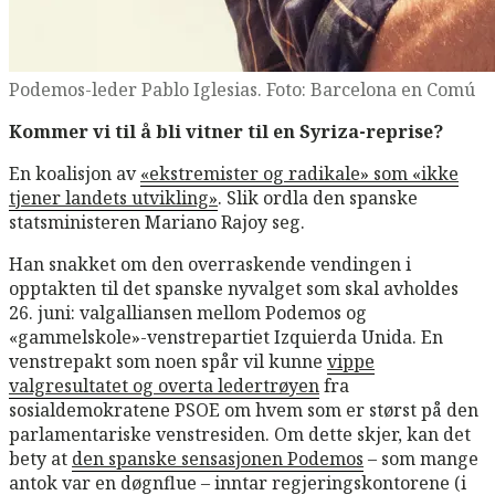
Podemos-leder Pablo Iglesias. Foto: Barcelona en Comú
Kommer vi til å bli vitner til en Syriza-reprise?
En koalisjon av
«ekstremister og radikale» som «ikke
tjener landets utvikling»
. Slik ordla den spanske
statsministeren Mariano Rajoy seg.
Han snakket om den overraskende vendingen i
opptakten til det spanske nyvalget som skal avholdes
26. juni: valgalliansen mellom Podemos og
«gammelskole»-venstrepartiet Izquierda Unida. En
venstrepakt som noen spår vil kunne
vippe
valgresultatet og overta ledertrøyen
fra
sosialdemokratene PSOE om hvem som er størst på den
parlamentariske venstresiden. Om dette skjer, kan det
bety at
den spanske sensasjonen Podemos
– som mange
antok var en døgnflue – inntar regjeringskontorene (i