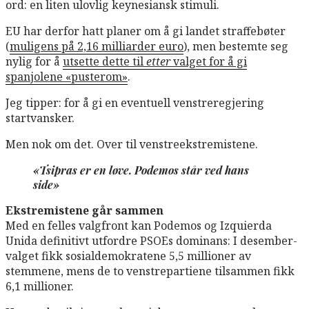
ord: en liten ulovlig keynesiansk stimuli.
EU har derfor hatt planer om å gi landet straffebøter
(
muligens på 2,16 milliarder euro
), men bestemte seg
nylig for å
utsette dette til
etter
valget for å gi
spanjolene «pusterom»
.
Jeg tipper: for å gi en eventuell venstreregjering
startvansker.
Men nok om det. Over til venstreekstremistene.
«Tsipras er en løve. Podemos står ved hans
side»
Ekstremistene går sammen
Med en felles valgfront kan Podemos og Izquierda
Unida definitivt utfordre PSOEs dominans: I desember-
valget fikk sosialdemokratene 5,5 millioner av
stemmene, mens de to venstrepartiene tilsammen fikk
6,1 millioner.