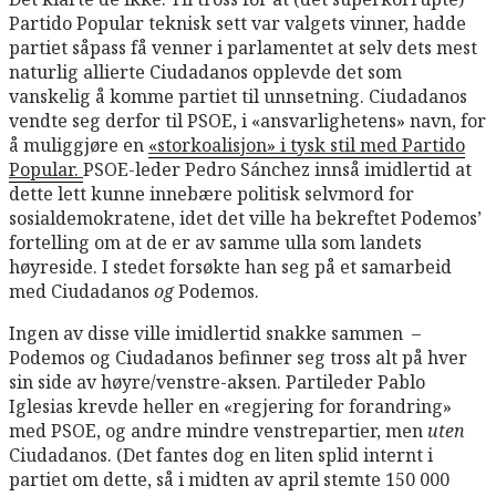
Partido Popular teknisk sett var valgets vinner, hadde
partiet såpass få venner i parlamentet at selv dets mest
naturlig allierte Ciudadanos opplevde det som
vanskelig å komme partiet til unnsetning. Ciudadanos
vendte seg derfor til PSOE, i «ansvarlighetens» navn, for
å muliggjøre en
«storkoalisjon» i tysk stil med Partido
Popular.
PSOE-leder Pedro Sánchez innså imidlertid at
dette lett kunne innebære politisk selvmord for
sosialdemokratene, idet det ville ha bekreftet Podemos’
fortelling om at de er av samme ulla som landets
høyreside. I stedet forsøkte han seg på et samarbeid
med Ciudadanos
og
Podemos.
Ingen av disse ville imidlertid snakke sammen –
Podemos og Ciudadanos befinner seg tross alt på hver
sin side av høyre/venstre-aksen. P
artileder Pablo
Iglesias krevde heller en «regjering for forandring»
med PSOE, og andre mindre venstrepartier, men
uten
Ciudadanos. (Det fantes dog en liten splid internt i
partiet om dette, så i midten av april stemte 150 000