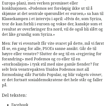
Europa-plan), men verken premisset eller
konklusjonen. «
Podemos
ser foreløpig ikke ut til å
skjønne at det sentrale spørsmålet er euroen,» sa han til
Klassekampen i et intervju i april: «Hvis de, som Syriza,
tror de kan forbli i euroen og vokse der, kanskje som et
resultat av overføringer fra nord, vil de også bli slått og
det like grundig som Syriza.»
Men: Før vi eventuelt får vite svaret på dette, må vi først
få se, en gang for alle, PSOEs sanne ansikt. Går de til
høyre eller venstre? Slutter de seg til en «regjering for
forandring» med Podemos og co eller til en
«storkoalisjon» i tysk stil med sine gamle fiender? For
selv hvis venstrepakten Unidos Podemos mot all
formodning slår Partido Popular, og blir valgets
vinner
,
er det fortsatt sosialdemokratene det hele står og faller
på.
Del teksten:
Facebook