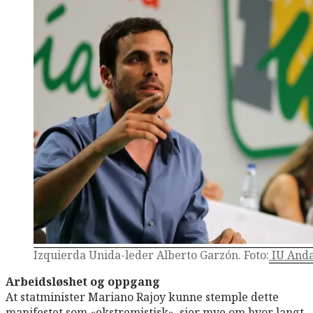
Izquierda Unida-leder Alberto Garzón. Foto:
IU Anda
Arbeidsløshet og oppgang
At statminister Mariano Rajoy kunne stemple dette
manifestet som «ekstremistisk», sier mye om hvor langt