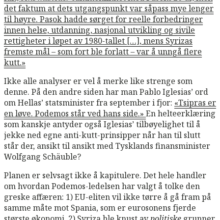
det faktum at dets utgangspunkt var såpass mye lenger
til høyre. Pasok hadde sørget for reelle forbedringer
innen helse, utdanning, nasjonal utvikling og sivile
rettigheter i løpet av 1980-tallet […], mens Syrizas
fremste mål – som fort ble forlatt – var å unngå flere
kutt.»
Ikke alle analyser er vel å merke like strenge som
denne. På den andre siden har man Pablo Iglesias’ ord
om Hellas’ statsminister fra september i fjor:
«Tsipras er
en løve. Podemos står ved hans side.»
En helteerklæring
som kanskje antyder også Iglesias’ tilbøyelighet til å
jekke ned egne anti-kutt-prinsipper når han til slutt
står der, ansikt til ansikt med Tysklands finansminister
Wolfgang Schäuble?
Planen er selvsagt ikke å kapitulere. Det hele handler
om hvordan Podemos-ledelsen har valgt å tolke den
greske affæren: 1) EU-eliten vil ikke tørre å gå fram på
samme måte mot Spania, som er eurosonens fjerde
største økonomi, 2) Syriza ble knust av
politiske
grunner,