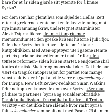
bare for et år siden gjorde sitt ytterste for å knuse
Syriza?
For dem som har glemt hva som skjedde i Hellas: Rett
etter at grekerne stemte nei i en folkeavstemning mot
nye innstrammingskrav, undertegnet statsminister
Alexis Tsipras likevel
det mest inngripende
memorandumet
i den greske krisens historie i juli i fjor.
Siden har Syriza brutt ethvert løfte om å stanse
kuttpolitikken. Med Aten-opptøyer ute i gatene stemte
partiets parlamentsmedlemmer i mai i år for
«den
tøffeste reformen»
siden krisen startet. Pensjonene skal
kuttes drastisk. Skatter og moms skal økes. Det hele har
vært en tragisk snuoperasjon for partiet som mange
venstreaktivister håpet at ville være en
gamechanger
for Europa. New Left Review-redaktør Susan Watkins
felte nettopp en knusende dom over Syriza:
«Ser man
på disse to partienes [Syriza og sosialdemokratiske
Pasok] ulike livsløp – fra radikal utfordrer til Troika-
verktøy – er det ikke bare slående hvor raskt Syriza
falt,
seks måneder
sammenliknet med Pasoks
20
år, men