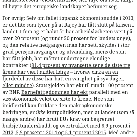
til høyre det europeiske landskapet befinner seg.
For øvrig: Selv om fallet i spansk økonomi snudde i 2013,
er det lite som tyder på at Rajoy har fått slutt på krisen i
landet. I fem og et halvt år har arbeidsløsheten vært på
over 20 prosent (og rundt 50 prosent for landets unge),
og den relative nedgangen man har sett, skyldes i stor
grad pensjonsavganger og utvandring, mens de som
har fått jobb, har måttet undertegne elendige
kontrakter (
91,4 prosent av nyansettelsene de siste tre
årene har vært midlertidige
– hvorav cirka
en en
fjerdedel av disse har hatt en varighet på syv dager,
eller mindre
). Statsgjelden har økt til rundt 100 prosent
av BNP.
Barnefattigdommen har økt
parallelt med en
viss økonomisk vekst de siste to årene. Noe som
imidlertid kan forklare den makroøkonomiske
bedringen, er
ikke
kuttpolitikken, men at landet (som så
mange andre) har brutt EUs krav om begrenset
budsjettunderskudd, og overtrukket med
6,9 prosent i
2013, 5,9 prosent i 2014 og 5,1 prosent i 2015
. Med andre