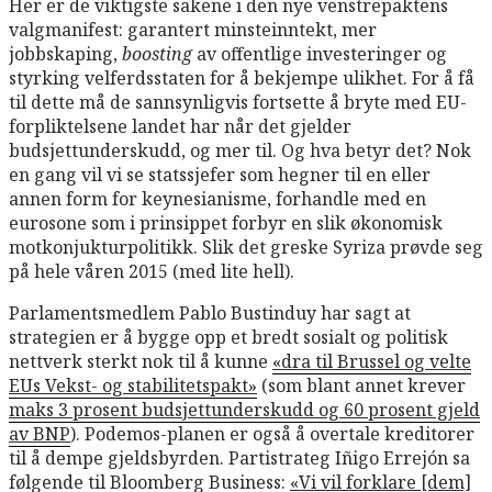
Her er de viktigste sakene i den nye venstrepaktens
valgmanifest: garantert minsteinntekt, mer
jobbskaping,
boosting
av offentlige investeringer og
styrking velferdsstaten for å bekjempe ulikhet. For å få
til dette må de sannsynligvis fortsette å bryte med EU-
forpliktelsene landet har når det gjelder
budsjettunderskudd, og mer til. Og hva betyr det? Nok
en gang vil vi se statssjefer som hegner til en eller
annen form for keynesianisme, forhandle med en
eurosone som i prinsippet forbyr en slik økonomisk
motkonjukturpolitikk. Slik det greske Syriza prøvde seg
på hele våren 2015 (med lite hell).
Parlamentsmedlem Pablo Bustinduy har sagt at
strategien er å bygge opp et bredt sosialt og politisk
nettverk sterkt nok til å kunne
«dra til Brussel og velte
EUs Vekst- og stabilitetspakt»
(som blant annet krever
maks 3 prosent budsjettunderskudd og 60 prosent gjeld
av BNP
). Podemos-planen er også å overtale kreditorer
til å dempe gjeldsbyrden. Partistrateg I
ñigo Errejón sa
følgende til Bloomberg Business:
«Vi vil forklare [dem]