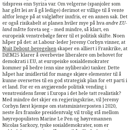
tidspress enn Syriza var. Om velgerne (spanjoler som
har gått lei av å gå ledige) derimot er villige til å vente
altfor lenge på at valgløfter innfris, er en annen sak. Det
er også risikabelt at planen hviler mye på hva
andre EU-
land
måtte foreta seg – med mindre, så klart, en
europeisk venstrebølge fører til et politisk skifte. Noen
håper på det: at Labour-leder Jeremy Corbyn vinner, at
Nuit Debout-bevegelsen
skaper en alliert i Frankrike, at
DiEM25 klarer å overbevise liberalere om behovet for
demokrati i EU, at europeiske sosialdemokrater
kommer på bedre (enn sine nyliberale) tanker. Dette
håpet har imidlertid for mange skjøre elementer til å
kunne oversettes til en god strategisk plan for ett parti i
et land. For er en avgjørende politisk vending i
venstresidens favør i Europa i det hele tatt realistisk?
Med mindre det skjer en regjeringskrise, vil Jeremy
Corbyn først kjempe om statsministerposten i 2020,
neste års franske presidentvalg vil trolig stå mellom
høyrepopulisten Marine Le Pen og høyremannen
Nicolas Sarkozy, tyske sosialdemokrater, som er