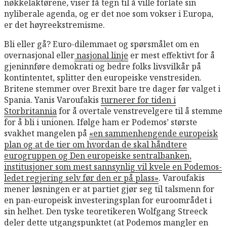
nøkkelaktørene, viser få tegn til å ville forlate sin
nyliberale agenda, og er det noe som vokser i Europa,
er det høyreekstremisme.
Bli eller gå? Euro-dilemmaet og spørsmålet om en
overnasjonal eller
nasjonal linje
er mest effektivt for å
gjeninnføre demokrati og bedre folks livsvilkår på
kontintentet, splitter den europeiske venstresiden.
Britene stemmer over Brexit bare tre dager før valget i
Spania. Yanis Varoufakis
turnerer for tiden i
Storbritannia
for å overtale venstrevelgere til å stemme
for å bli i unionen. Ifølge ham er Podemos’ største
svakhet mangelen på
«en sammenhengende europeisk
plan og at de tier om hvordan de skal håndtere
eurogruppen og Den europeiske sentralbanken,
institusjoner som mest sannsynlig vil kvele en Podemos-
ledet regjering selv før den er på plass»
. Varoufakis
mener løsningen er at partiet gjør seg til talsmenn for
en pan-europeisk investeringsplan for euroområdet i
sin helhet. Den tyske teoretikeren Wolfgang Streeck
deler dette utgangspunktet (at Podemos mangler en