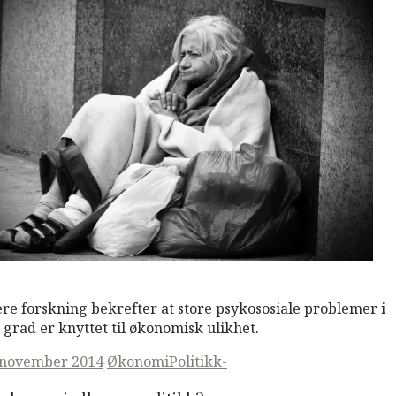
M
Read More
re forskning bekrefter at store psykososiale problemer i
 grad er knyttet til økonomisk ulikhet.
ted
 november 2014
Økonomi
Politikk-