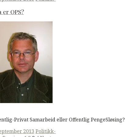
a er OPS?
M
Read More
entlig-Privat Samarbeid eller Offentlig PengeSløsing?
ted
september 2013
Politikk-