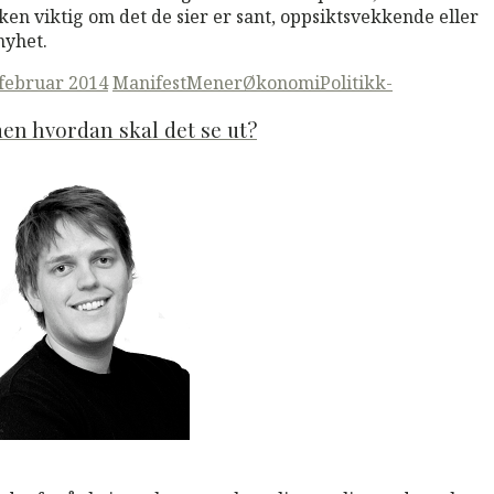
ken viktig om det de sier er sant, oppsiktsvekkende eller
nyhet.
ted
 februar 2014
ManifestMener
Økonomi
Politikk-
n hvordan skal det se ut?
M
Read More