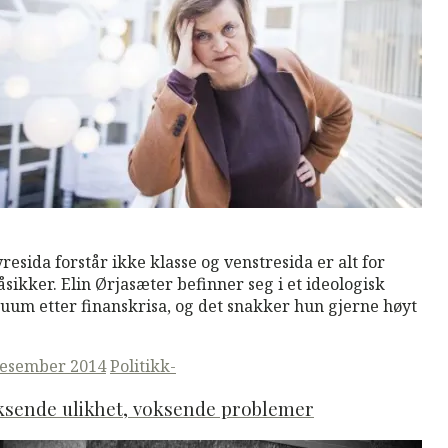
M
Read More
resida forstår ikke klasse og venstresida er alt for
åsikker. Elin Ørjasæter befinner seg i et ideologisk
uum etter finanskrisa, og det snakker hun gjerne høyt
ted
desember 2014
Politikk-
ksende ulikhet, voksende problemer