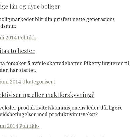
lige lån og dyre boliger
boligmarkedet blir din prisfest neste generasjons
ldsmur.
ted
uli 2014
Politikk-
itas to hester
ita forsøker å avfeie skattedebatten Piketty inviterer til
 den har startet.
ted
 juni 2014
Ukategorisert
ektivisering eller maktforskyvning?
veksler produktivitetskommisjonens leder dårligere
eidsbetingelser med produktivitetsvekst?
ted
juni 2014
Politikk-