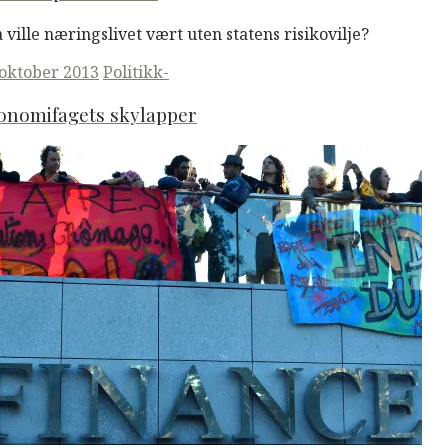
 ville næringslivet vært uten statens risikovilje?
ted
 oktober 2013
Politikk-
onomifagets skylapper