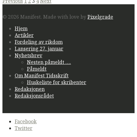
Posts
Previous
1
2
3
4
Next
navigation
© 2026 Manifest.
Made with love by
Pixelgrade
Hjem
Artikler
Fordeling av rikdom
Lansering 27. januar
Nyhetsbrev
Nesten påmeldt ….
Påmeldt
Om Manifest Tidsskrift
Huskeliste for skribenter
Redaksjonen
Redaksjonsrådet
Secondary
Facebook
navigation
Twitter