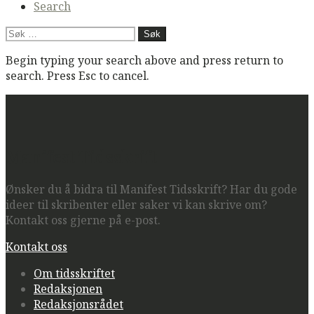
Search
Søk
etter:
Begin typing your search above and press return to
search. Press Esc to cancel.
Manifest Tidsskrift
Ønsker du å bidra til Manifest Tidsskrift? Har du gode
ideer til skribenter eller saker vi kan skrive om?
Kontakt oss gjerne på e-post.
Kontakt oss
Om tidsskriftet
Redaksjonen
Redaksjonsrådet