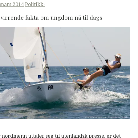
ted
 mars 2014
Politikk-
virrende fakta om ungdom nå til dags
M
Read More
 nordmenn uttaler seg til utenlandsk presse, er det