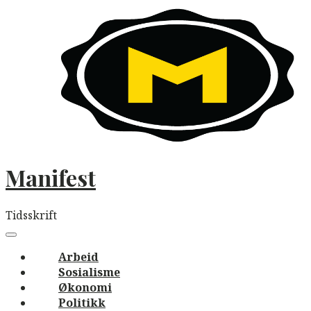
Skip
to
content
Manifest
Tidsskrift
Main
navigation
Menu
Arbeid
Sosialisme
Økonomi
Politikk