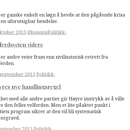
M
Read More
 er ganske enkelt en løgn å hevde at den pågående krisa
 en uforutsigbar hendelse.
ted
oktober 2013
Økonomi
Politikk-
ferdsveien videre
 er andre veier fram enn sivilisatorisk retrett fra
ferden.
ted
 september 2013
Politikk-
yres nye handlingsregel
ikhet med alle andre partier gir Høyre inntrykk av å ville
re den felles velferden. Men et lite påaktet punkt i
tiets program sikrer at den vil bli systematisk
ergravd.
ted
september 2013
Politikk-