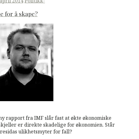
ted
 april 2014
Politikk-
e for å skape?
M
Read More
ny rapport fra IMF slår fast at økte økonomiske
skjeller er direkte skadelige for økonomien. Står
residas ulikhetsmyter for fall?