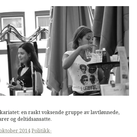
M
Read More
kariatet: en raskt voksende gruppe av lavtlønnede,
arer og deltidsansatte.
ted
 oktober 2014
Politikk-