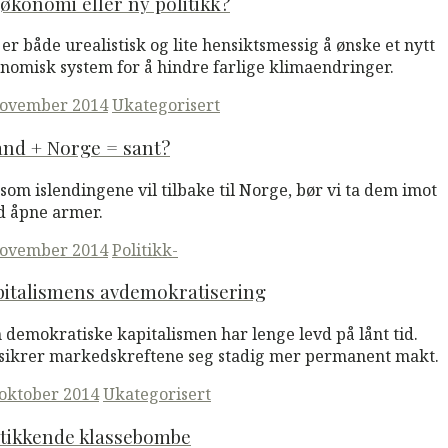
økonomi eller ny politikk?
 er både urealistisk og lite hensiktsmessig å ønske et nytt
nomisk system for å hindre farlige klimaendringer.
ted
november 2014
Ukategorisert
and + Norge = sant?
som islendingene vil tilbake til Norge, bør vi ta dem imot
 åpne armer.
ted
november 2014
Politikk-
pitalismens avdemokratisering
 demokratiske kapitalismen har lenge levd på lånt tid.
sikrer markedskreftene seg stadig mer permanent makt.
ted
 oktober 2014
Ukategorisert
 tikkende klassebombe