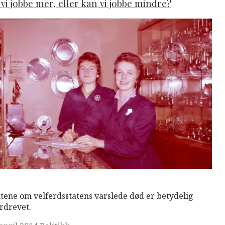
vi jobbe mer, eller kan vi jobbe mindre?
M
Read More
tene om velferdsstatens varslede død er betydelig
rdrevet.