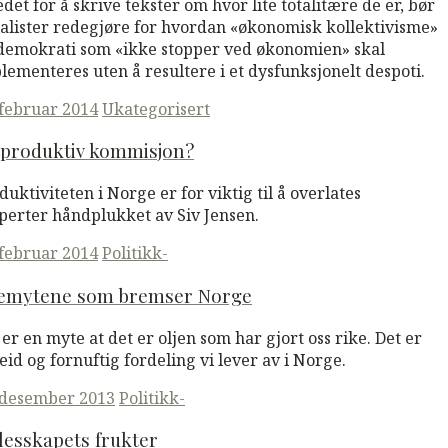
tedet for å skrive tekster om hvor lite totalitære de er, bør
ialister redegjøre for hvordan «økonomisk kollektivisme»
demokrati som «ikke stopper ved økonomien» skal
lementeres uten å resultere i et dysfunksjonelt despoti.
ted
 februar 2014
Ukategorisert
 produktiv kommisjon?
duktiviteten i Norge er for viktig til å overlates
perter håndplukket av Siv Jensen.
ted
 februar 2014
Politikk-
jemytene som bremser Norge
 er en myte at det er oljen som har gjort oss rike. Det er
eid og fornuftig fordeling vi lever av i Norge.
ted
 desember 2013
Politikk-
lesskapets frukter