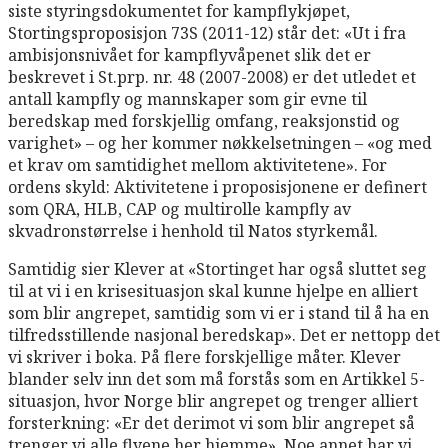
siste styringsdokumentet for kampflykjøpet,
Stortingsproposisjon 73S (2011-12) står det: «Ut i fra
ambisjonsnivået for kampflyvåpenet slik det er
beskrevet i St.prp. nr. 48 (2007-2008) er det utledet et
antall kampfly og mannskaper som gir evne til
beredskap med forskjellig omfang, reaksjonstid og
varighet» – og her kommer nøkkelsetningen – «og med
et krav om samtidighet mellom aktivitetene». For
ordens skyld: Aktivitetene i proposisjonene er definert
som QRA, HLB, CAP og multirolle kampfly av
skvadronstørrelse i henhold til Natos styrkemål.
Samtidig sier Klever at «Stortinget har også sluttet seg
til at vi i en krisesituasjon skal kunne hjelpe en alliert
som blir angrepet, samtidig som vi er i stand til å ha en
tilfredsstillende nasjonal beredskap». Det er nettopp det
vi skriver i boka. På flere forskjellige måter. Klever
blander selv inn det som må forstås som en Artikkel 5-
situasjon, hvor Norge blir angrepet og trenger alliert
forsterkning: «Er det derimot vi som blir angrepet så
trenger vi alle flyene her hjemme». Noe annet har vi