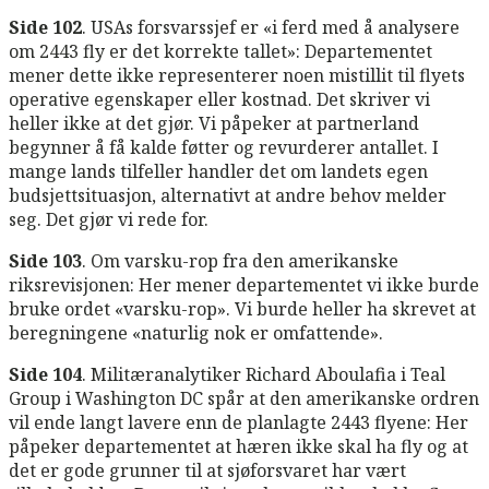
Side 102
. USAs forsvarssjef er «i ferd med å analysere
om 2443 fly er det korrekte tallet»: Departementet
mener dette ikke representerer noen mistillit til flyets
operative egenskaper eller kostnad. Det skriver vi
heller ikke at det gjør. Vi påpeker at partnerland
begynner å få kalde føtter og revurderer antallet. I
mange lands tilfeller handler det om landets egen
budsjettsituasjon, alternativt at andre behov melder
seg. Det gjør vi rede for.
Side 103
. Om varsku-rop fra den amerikanske
riksrevisjonen: Her mener departementet vi ikke burde
bruke ordet «varsku-rop». Vi burde heller ha skrevet at
beregningene «naturlig nok er omfattende».
Side 104
. Militæranalytiker Richard Aboulafia i Teal
Group i Washington DC spår at den amerikanske ordren
vil ende langt lavere enn de planlagte 2443 flyene: Her
påpeker departementet at hæren ikke skal ha fly og at
det er gode grunner til at sjøforsvaret har vært