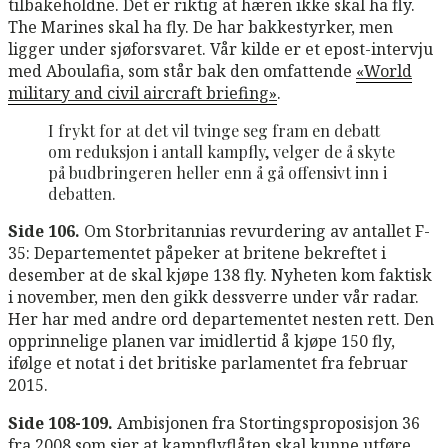
tilbakeholdne. Det er riktig at hæren ikke skal ha fly.
The Marines skal ha fly. De har bakkestyrker, men
ligger under sjøforsvaret. Vår kilde er et epost-intervju
med Aboulafia, som står bak den omfattende
«World
military and civil aircraft briefing»
.
I frykt for at det vil tvinge seg fram en debatt
om reduksjon i antall kampfly, velger de å skyte
på budbringeren heller enn å gå offensivt inn i
debatten.
Side 106.
Om Storbritannias revurdering av antallet F-
35: Departementet påpeker at britene bekreftet i
desember at de skal kjøpe 138 fly. Nyheten kom faktisk
i november, men den gikk dessverre under vår radar.
Her har med andre ord departementet nesten rett. Den
opprinnelige planen var imidlertid å kjøpe 150 fly,
ifølge et notat i det britiske parlamentet fra februar
2015.
Side 108-109.
Ambisjonen fra Stortingsproposisjon 36
fra 2008 som sier at kampflyflåten skal kunne utføre