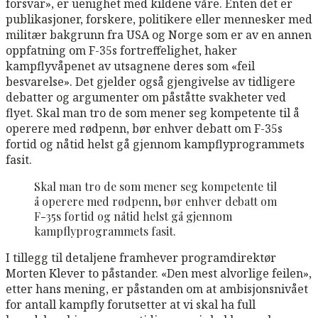
forsvar», er uenighet med kildene våre. Enten det er
publikasjoner, forskere, politikere eller mennesker med
militær bakgrunn fra USA og Norge som er av en annen
oppfatning om F-35s fortreffelighet, haker
kampflyvåpenet av utsagnene deres som «feil
besvarelse». Det gjelder også gjengivelse av tidligere
debatter og argumenter om påståtte svakheter ved
flyet. Skal man tro de som mener seg kompetente til å
operere med rødpenn, bør enhver debatt om F-35s
fortid og nåtid helst gå gjennom kampflyprogrammets
fasit.
Skal man tro de som mener seg kompetente til
å operere med rødpenn, bør enhver debatt om
F-35s fortid og nåtid helst gå gjennom
kampflyprogrammets fasit.
I tillegg til detaljene framhever programdirektør
Morten Klever to påstander. «Den mest alvorlige feilen»,
etter hans mening, er påstanden om at ambisjonsnivået
for antall kampfly forutsetter at vi skal ha full