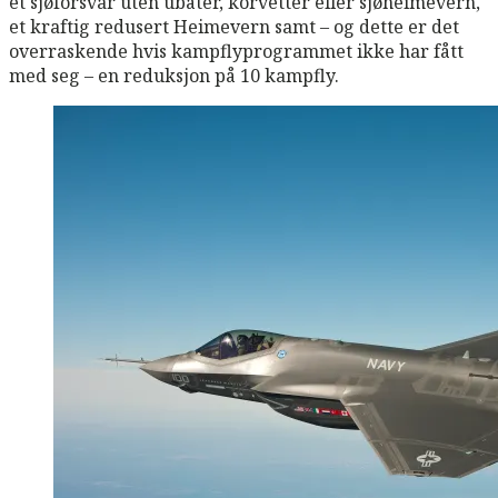
et sjøforsvar uten ubåter, korvetter eller sjøheimevern,
et kraftig redusert Heimevern samt – og dette er det
overraskende hvis kampflyprogrammet ikke har fått
med seg – en reduksjon på 10 kampfly.