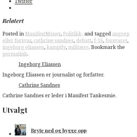
Twitter
Relatert
Posted in
ManifestMener
,
Politikk-
and tagged
angrep
eller forsvar
,
cathrine sandnes
,
debatt
,
f-16
,
forsvaret
,
ingeborg eliassen
,
kampfly
,
militære
. Bookmark the
permalink
.
Ingeborg Eliassen
Ingeborg Eliassen er journalist og forfatter.
Cathrine Sandnes
Cathrine Sandnes er leder i Manifest Tankesmie.
Utvalgt
Bryte ned og bygge opp