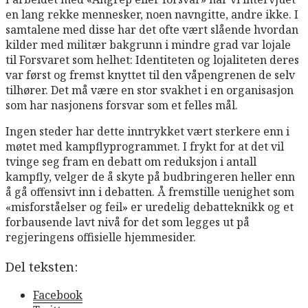
en lang rekke mennesker, noen navngitte, andre ikke. I
samtalene med disse har det ofte vært slående hvordan
kilder med militær bakgrunn i mindre grad var lojale
til Forsvaret som helhet: Identiteten og lojaliteten deres
var først og fremst knyttet til den våpengrenen de selv
tilhører. Det må være en stor svakhet i en organisasjon
som har nasjonens forsvar som et felles mål.
Ingen steder har dette inntrykket vært sterkere enn i
møtet med kampflyprogrammet. I frykt for at det vil
tvinge seg fram en debatt om reduksjon i antall
kampfly, velger de å skyte på budbringeren heller enn
å gå offensivt inn i debatten. Å fremstille uenighet som
«misforståelser og feil» er uredelig debatteknikk og et
forbausende lavt nivå for det som legges ut på
regjeringens offisielle hjemmesider.
Del teksten:
Facebook