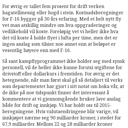
For øvrig er tallet fem prosent for drift verken
bagatellmessig eller hogd i stein. Kostnadsberegninger
for F-16 bygger på 30 års erfaring. Med et helt nytt fly
vet man atskillig mindre om hva oppgraderinger og
vedlikehold vil koste. Foreløpig vet vi heller ikke hva
det vil koste å holde flyet i lufta per time, men det er
ingen anslag som tilsier noe annet enn at beløpet er
vesentlig høyere enn med F-16.
Så sant kampflyprogrammet ikke holder seg med synsk
personell, vil de heller ikke kunne forutsi utgiftene for
drivstoff eller dollarkurs i fremtiden. For øvrig er det
betegnende, når man først skal gå så detaljert til verks
som departementet har gjort i sitt notat om boka vår, at
de ikke på noe tidspunkt finner det interessant å
kommentere at vi gjennomgående bruker lave anslag
både for drift og innkjøp. Vi har holdt oss til 2015-
beregningene. Hvis valutaendringene blir varige, vil
innkjøpet nærme seg 90 milliarder kroner, i stedet for
67,9 milliarder. Mellom 22 og 28 milliarder kroner