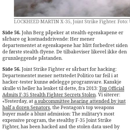
LOCKHEED MARTIN X-35, Joint Strike Fighter. Foto: U
Side 56.
John Berg påpeker at stealth-egenskapene er
sårbare og kostnadsdrivende: Her mener
departementet at egenskapene har blitt forbedret siden
de første stealth-flyene. De tilbakeviser likevel ikke den
grunnleggende påstanden.
Side 56.
Joint Strike Fighter er sårbart for hacking:
Departementet mener nettstedet Politico tar feil i at
hacker-tester kunne ødelegge programvare. Kanskje
skulle vi heller ha lenket til dette, fra 2013:
Top Official
Admits F-35 Stealth Fighter Secrets Stolen
. Vi siterer:
«Yesterday, at
a subcommittee hearing attended by just
half a dozen Senators
, the Pentagon’s top weapons
buyer made a blunt admission: The military’s most
expensive program, the stealthy F-35 Joint Strike
Fighter, has been hacked and the stolen data used by