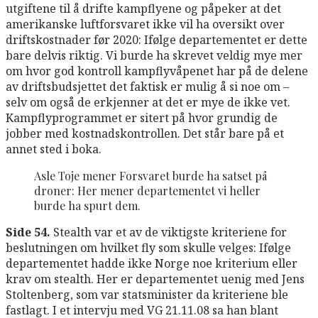
utgiftene til å drifte kampflyene og påpeker at det
amerikanske luftforsvaret ikke vil ha oversikt over
driftskostnader før 2020: Ifølge departementet er dette
bare delvis riktig. Vi burde ha skrevet veldig mye mer
om hvor god kontroll kampflyvåpenet har på de delene
av driftsbudsjettet det faktisk er mulig å si noe om –
selv om også de erkjenner at det er mye de ikke vet.
Kampflyprogrammet er sitert på hvor grundig de
jobber med kostnadskontrollen. Det står bare på et
annet sted i boka.
Asle Toje mener Forsvaret burde ha satset på
droner: Her mener departementet vi heller
burde ha spurt dem.
Side 54.
Stealth var et av de viktigste kriteriene for
beslutningen om hvilket fly som skulle velges: Ifølge
departementet hadde ikke Norge noe kriterium eller
krav om stealth. Her er departementet uenig med Jens
Stoltenberg, som var statsminister da kriteriene ble
fastlagt. I et intervju med VG 21.11.08 sa han blant