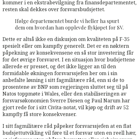
kommer i en ekstrabevilgning fra finansdepartementet,
resten skal dekkes over forsvarsbudsjettet.
Ifølge departementet burde vi heller ha spurt
dem om hvordan han opplevde flykjøpet for SV.
Dette er altså ikke en diskusjon om kvaliteten på F-35
spesielt eller om kampfly generelt. Det er en nøktern
påpekning av konsekvensene en så stor investering får
for det øvrige Forsvaret. I en situasjon hvor budsjettene
allerede er presset, og det ikke ligger an til den
formidable økningen forsvarssjefen ber om i sin
anbefalte løsning i sitt fagmilitære råd, enn si de to
prosentene av BNP som regjeringen sluttet seg til på
Natos toppmøte i Wales, eller den stabiliseringen av
forsvarsøkonomien Sverre Diesen og Paul Narum har
gjort rede for i sitt Civita-notat, vil kjøp og drift av 52
kampfly få store konsekvenser.
I sitt fagmilitære råd påpeker forsvarssjefen at en flat
budsjettutvikling vil føre til et forsvar uten en reell hær,