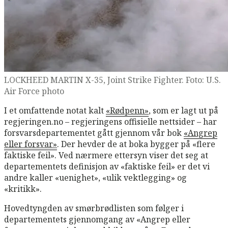
LOCKHEED MARTIN X-35, Joint Strike Fighter. Foto: U.S.
Air Force photo
I et omfattende notat kalt
«Rødpenn»
, som er lagt ut på
regjeringen.no – regjeringens offisielle nettsider – har
forsvarsdepartementet gått gjennom vår bok
«Angrep
eller forsvar»
. Der hevder de at boka bygger på «flere
faktiske feil». Ved nærmere ettersyn viser det seg at
departementets definisjon av «faktiske feil» er det vi
andre kaller «uenighet», «ulik vektlegging» og
«kritikk».
Hovedtyngden av smørbrødlisten som følger i
departementets gjennomgang av «Angrep eller