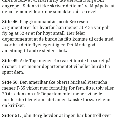
angrepet. Siden vi ikke skriver dette må vi få påpeke at
departementet leser noe som ikke står skrevet.
Side 46.
Flaggkommandør Jacob Børresen
argumenterer for hvorfor han mener at F-35 var galt
fly og at 52 er et for høyt antall: Her føler
departementet at de burde ha fått komme til orde med
hvor bra dette flyet egentlig er. Det får de god
anledning til andre steder i boka.
Side 49.
Asle Toje mener Forsvaret burde ha satset på
droner: Her mener departementet vi heller burde ha
spurt dem.
Side 50.
Den amerikanske oberst Michael Pietrucha
mener F-35 virket mer fornuftig for fem, åtte, tolv eller
20 år siden enn nå: Departementet mener vi heller
burde sitert ledelsen i det amerikanske forsvaret enn
en kritiker.
Sider 51.
John Berg hevder at ingen har kontroll over