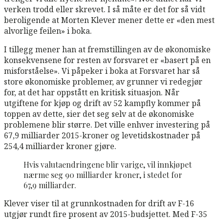
verken trodd eller skrevet. I så måte er det for så vidt
beroligende at Morten Klever mener dette er «den mest
alvorlige feilen» i boka.
I tillegg mener han at fremstillingen av de økonomiske
konsekvensene for resten av forsvaret er «basert på en
misforståelse». Vi påpeker i boka at Forsvaret har så
store økonomiske problemer, av grunner vi redegjør
for, at det har oppstått en kritisk situasjon. Når
utgiftene for kjøp og drift av 52 kampfly kommer på
toppen av dette, sier det seg selv at de økonomiske
problemene blir større. Det ville enhver investering på
67,9 milliarder 2015-kroner og levetidskostnader på
254,4 milliarder kroner gjøre.
Hvis valutaendringene blir varige, vil innkjøpet
nærme seg 90 milliarder kroner, i stedet for
67,9 milliarder.
Klever viser til at grunnkostnaden for drift av F-16
utgjør rundt fire prosent av 2015-budsjettet. Med F-35