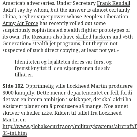
America’s adversaries. Under Secretary
Frank Kendall
didn’t say by whom, but the answer is almost certainly
China, a cyber superpower
whose
People’s Liberation
Army Air Force
has recently rolled out some
suspiciously sophisticated stealth fighter prototypes of
its own. The
Russians
also have
skilled hackers
and «5th
Generation» stealth jet programs, but they’re not
suspected of such direct copying, at least not yet.»
Identiteten og lojaliteten deres var først og
fremst knyttet til den våpengrenen de selv
tilhører.
Side 102
. Opprinnelig ville Lockheed Martin produsere
6000 kampfly: Dette mener departementet er feil, fordi
det var en intern ambisjon i selskapet, det skal aldri ha
eksistert planer om å produsere så mange. Noe annet
skriver vi heller ikke. Kilden til tallet fra Lockheed
Martin er:
http://www.globalsecurity.org/military/systems/aircraft/f
35-int.htm