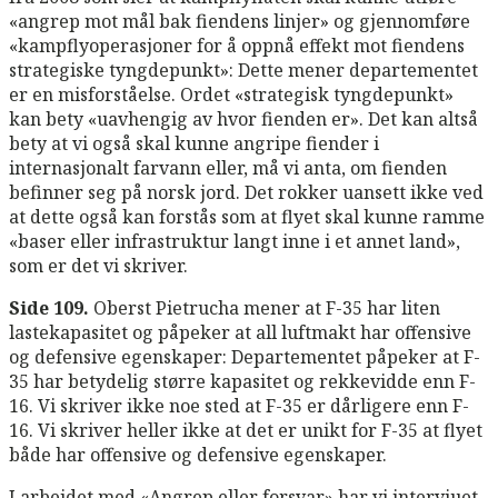
«angrep mot mål bak fiendens linjer» og gjennomføre
«kampflyoperasjoner for å oppnå effekt mot fiendens
strategiske tyngdepunkt»: Dette mener departementet
er en misforståelse. Ordet «strategisk tyngdepunkt»
kan bety «uavhengig av hvor fienden er». Det kan altså
bety at vi også skal kunne angripe fiender i
internasjonalt farvann eller, må vi anta, om fienden
befinner seg på norsk jord. Det rokker uansett ikke ved
at dette også kan forstås som at flyet skal kunne ramme
«baser eller infrastruktur langt inne i et annet land»,
som er det vi skriver.
Side 109.
Oberst Pietrucha mener at F-35 har liten
lastekapasitet og påpeker at all luftmakt har offensive
og defensive egenskaper: Departementet påpeker at F-
35 har betydelig større kapasitet og rekkevidde enn F-
16. Vi skriver ikke noe sted at F-35 er dårligere enn F-
16. Vi skriver heller ikke at det er unikt for F-35 at flyet
både har offensive og defensive egenskaper.
I arbeidet med «Angrep eller forsvar» har vi intervjuet