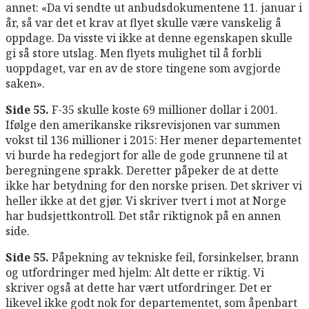
annet: «Da vi sendte ut anbudsdokumentene 11. januar i
år, så var det et krav at flyet skulle være vanskelig å
oppdage. Da visste vi ikke at denne egenskapen skulle
gi så store utslag. Men flyets mulighet til å forbli
uoppdaget, var en av de store tingene som avgjorde
saken».
Side 55.
F-35 skulle koste 69 millioner dollar i 2001.
Ifølge den amerikanske riksrevisjonen var summen
vokst til 136 millioner i 2015: Her mener departementet
vi burde ha redegjort for alle de gode grunnene til at
beregningene sprakk. Deretter påpeker de at dette
ikke har betydning for den norske prisen. Det skriver vi
heller ikke at det gjør. Vi skriver tvert i mot at Norge
har budsjettkontroll. Det står riktignok på en annen
side.
Side 55.
Påpekning av tekniske feil, forsinkelser, brann
og utfordringer med hjelm: Alt dette er riktig. Vi
skriver også at dette har vært utfordringer. Det er
likevel ikke godt nok for departementet, som åpenbart