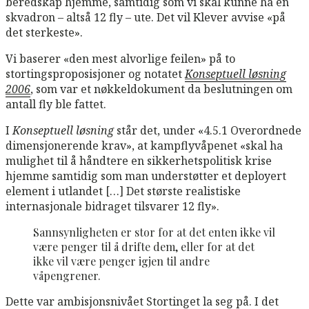
beredskap hjemme, samtidig som vi skal kunne ha en
skvadron – altså 12 fly – ute. Det vil Klever avvise «på
det sterkeste».
Vi baserer «den mest alvorlige feilen» på to
stortingsproposisjoner og notatet
Konseptuell løsning
2006
, som var et nøkkeldokument da beslutningen om
antall fly ble fattet.
I
Konseptuell løsning
står det, under «4.5.1 Overordnede
dimensjonerende krav», at kampflyvåpenet «skal ha
mulighet til å håndtere en sikkerhetspolitisk krise
hjemme samtidig som man understøtter et deployert
element i utlandet […] Det største realistiske
internasjonale bidraget tilsvarer 12 fly».
Sannsynligheten er stor for at det enten ikke vil
være penger til å drifte dem, eller for at det
ikke vil være penger igjen til andre
våpengrener.
Dette var ambisjonsnivået Stortinget la seg på. I det