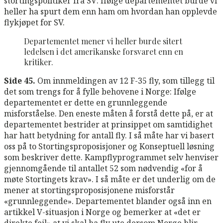
stortingspolitiker fra SV: Ifølge departementet burde vi
heller ha spurt dem enn ham om hvordan han opplevde
flykjøpet for SV.
Departementet mener vi heller burde sitert
ledelsen i det amerikanske forsvaret enn en
kritiker.
Side 45.
Om innmeldingen av 12 F-35 fly, som tillegg til
det som trengs for å fylle behovene i Norge: Ifølge
departementet er dette en grunnleggende
misforståelse. Den eneste måten å forstå dette på, er at
departementet bestrider at prinsippet om samtidighet
har hatt betydning for antall fly. I så måte har vi basert
oss på to Stortingsproposisjoner og Konseptuell løsning
som beskriver dette. Kampflyprogrammet selv henviser
gjennomgående til antallet 52 som nødvendig «for å
møte Stortingets krav». I så måte er det underlig om de
mener at stortingsproposisjonene misforstår
«grunnleggende». Departementet blander også inn en
artikkel V-situasjon i Norge og bemerker at «det er
direkte feil» at vi skal ha fly ute dersom Norge blir