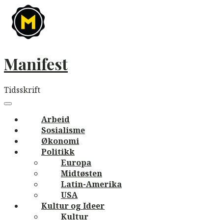
Skip
to
content
Manifest
Tidsskrift
Main
navigation
Menu
Arbeid
Sosialisme
Økonomi
Politikk
Europa
Midtøsten
Latin-Amerika
USA
Kultur og Ideer
Kultur