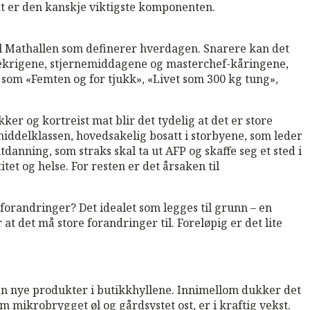
i mat er den kanskje viktigste komponenten.
til Mathallen som definerer hverdagen. Snarere kan det
 bakekrigene, stjernemiddagene og masterchef-kåringene,
som «Femten og for tjukk», «Livet som 300 kg tung»,
r og kortreist mat blir det tydelig at det er store
middelklassen, hovedsakelig bosatt i storbyene, som leder
anning, som straks skal ta ut AFP og skaffe seg et sted i
tet og helse. For resten er det årsaken til
 forandringer? Det idealet som legges til grunn – en
t det må store forandringer til. Foreløpig er det lite
noen nye produkter i butikkhyllene. Innimellom dukker det
mikrobrygget øl og gårdsystet ost, er i kraftig vekst.