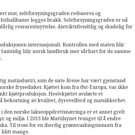
ert mat, selvforsyningsgraden reduseres og
 fotballbaner legges brakk. Selvforsyningsgraden er nå
årlig ressursutnyttelse, distriktsfiendtlig og skadelig for
oduksjonen internasjonalt. Kontrollen med maten blir
e. Samtidig blir norsk landbruk mer sårbart for de samme
.
ig matindustri, som de siste årene har vært gjenstand
norske frysedisker. Kjøttet kom fra Øst-Europa, var ikke
enkt kjøttproduksjon. Hestekjøttet avslørte et
på bekostning av kvalitet, dyrevelferd og matsikkerhet.
r i den norske lakseoppdrettsnæringa er et annet grelt
 og miljø. I 2013 ble Mattilsynet tvunget til å endre
ka. Til tross for en iherdig grønnvaskingsinnsats fra
 blitt mange.