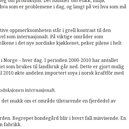
 seg om produksjon. Det handler om etikk, miljø,
e hva som er problemene i dag, og langt på vei hva som må
ive oppmerksomheten står i grell kontrast til den
vel som internasjonalt. På viktige områder som
lkene i det nye nordiske kjøkkenet, peker pilene i helt
k i Norge – hver dag. I perioden 2000-2010 har antallet
et som brukes til landbruk går ned. Dette er gjort mulig
til 2010 økte andelen importert soya i norsk kraftfôr med
oduksjonen internasjonalt.
ar det snakk om et område tilsvarende en fjerdedel av
ården. Begrepet bondegård blir i hvert fall misvisende. En
n fabrikk.