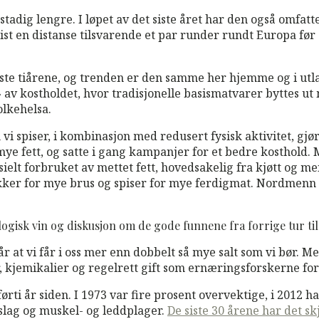
stadig lengre. I løpet av det siste året har den også omfatt
st en distanse tilsvarende et par runder rundt Europa før
iste tiårene, og trenden er den samme her hjemme og i utland
» av kostholdet, hvor tradisjonelle basismatvarer byttes ut
olkehelsa.
vi spiser, i kombinasjon med redusert fysisk aktivitet, gjør
ye fett, og satte i gang kampanjer for et bedre kosthold. M
spesielt forbruket av mettet fett, hovedsakelig fra kjøtt og
drikker for mye brus og spiser for mye ferdigmat. Nordmen
logisk vin og diskusjon om de gode funnene fra forrige tur t
r at vi får i oss mer enn dobbelt så mye salt som vi bør. M
 kjemikalier og regelrett gift som ernæringsforskerne fort
ørti år siden. I 1973 var fire prosent overvektige, i 2012 h
eslag og muskel- og leddplager.
De siste 30 årene har det s