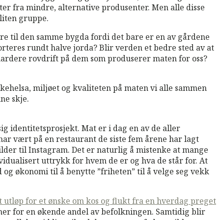
ter fra mindre, alternative produsenter. Men alle disse
 liten gruppe.
dre til den samme bygda fordi det bare er en av gårdene
teres rundt halve jorda? Blir verden et bedre sted av at
a hardere rovdrift på dem som produserer maten for oss?
olkehelsa, miljøet og kvaliteten på maten vi alle sammen
ne skje.
 identitetsprosjekt. Mat er i dag en av de aller
 har vært på en restaurant de siste fem årene har lagt
lder til Instagram. Det er naturlig å mistenke at mange
idualisert uttrykk for hvem de er og hva de står for. At
d og økonomi til å benytte ”friheten” til å velge seg vekk
t utløp for et ønske om kos og flukt fra en hverdag preget
lemer for en økende andel av befolkningen. Samtidig blir