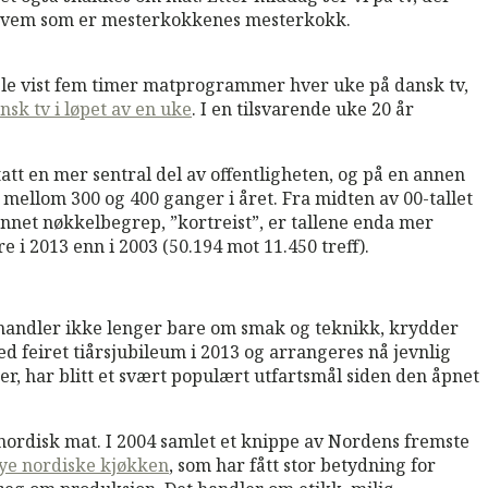
g hvem som er mesterkokkenes mesterkokk.
 ble vist fem timer matprogrammer hver uke på dansk tv,
k tv i løpet av en uke
. I en tilsvarende uke 20 år
tatt en mer sentral del av offentligheten, og på en annen
mellom 300 og 400 ganger i året. Fra midten av 00-tallet
annet nøkkelbegrep, ”kortreist”, er tallene enda mer
e i 2013 enn i 2003 (50.194 mot 11.450 treff).
handler ikke lenger bare om smak og teknikk, krydder
d feiret tiårsjubileum i 2013 og arrangeres nå jevnlig
er, har blitt et svært populært utfartsmål siden den åpnet
ordisk mat. I 2004 samlet et knippe av Nordens fremste
nye nordiske kjøkken
, som har fått stor betydning for