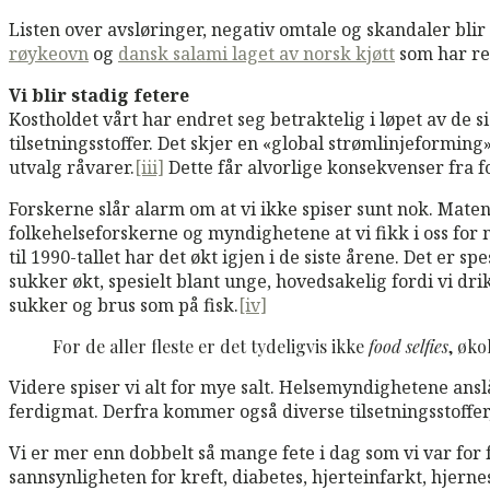
Listen over avsløringer, negativ omtale og skandaler blir 
røykeovn
og
dansk salami laget av norsk kjøtt
som har rei
Vi blir stadig fetere
Kostholdet vårt har endret seg betraktelig i løpet av de s
tilsetningsstoffer. Det skjer en «global strømlinjeforming
utvalg råvarer.
[iii]
Dette får alvorlige konsekvenser fra f
Forskerne slår alarm om at vi ikke spiser sunt nok. Maten 
folkehelseforskerne og myndighetene at vi fikk i oss for m
til 1990-tallet har det økt igjen i de siste årene. Det er 
sukker økt, spesielt blant unge, hovedsakelig fordi vi 
sukker og brus som på fisk.
[iv]
For de aller fleste er det tydeligvis ikke
food selfies
, øko
Videre spiser vi alt for mye salt. Helsemyndighetene anslå
ferdigmat. Derfra kommer også diverse tilsetningsstoffer,
Vi er mer enn dobbelt så mange fete i dag som vi var for f
sannsynligheten for kreft, diabetes, hjerteinfarkt, hjern