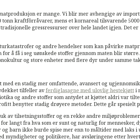
matproduksjon er mange. Vi blir mer avhengige av import
 tonn kraftfôrråvarer, mens et kornareal tilsvarende 5000
adisjonelle gressressurser over hele landet igjen. Det er d
turkatastrofer og andre hendelser som kan påvirke matpr
 for å få i seg uønskede stoffer gjennom maten blir størr
onokultur og store enheter med flere dyr under samme tak
lt med en stadig mer omfattende, avansert og ugjennomsikt
vdekket tilfeller av
ferdiglasagne med ulovlig hestekjøtt
i 
otika og andre stoffer som antydet at kjøttet aldri var tilt
ofitt benytter stadig drøyere metoder. Dette går spesielt 
bruk av tilsetningsstoffer og en rekke andre miljøprobleme
or langt fra hva som er sunt og naturlig for mennesker, dyr
 og barn ikke burde spise mer enn to måltider med laks i u
ed myndigheter og politikere, har avsløringene etter hvert