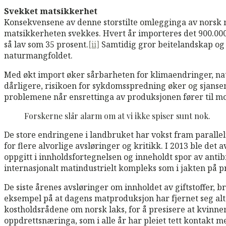
Svekket matsikkerhet
Konsekvensene av denne storstilte omlegginga av norsk 
matsikkerheten svekkes. Hvert år importeres det 900.000
så lav som 35 prosent.
[ii]
Samtidig gror beitelandskap og tr
naturmangfoldet.
Med økt import øker sårbarheten for klimaendringer, na
dårligere, risikoen for sykdomsspredning øker og sjansen
problemene når ensrettinga av produksjonen fører til m
Forskerne slår alarm om at vi ikke spiser sunt nok.
De store endringene i landbruket har vokst fram paralle
for flere alvorlige avsløringer og kritikk. I 2013 ble det a
oppgitt i innholdsfortegnelsen og inneholdt spor av antibi
internasjonalt matindustrielt kompleks som i jakten på pr
De siste årenes avsløringer om innholdet av giftstoffer, 
eksempel på at dagens matproduksjon har fjernet seg alt f
kostholdsrådene om norsk laks, for å presisere at kvinner
oppdrettsnæringa, som i alle år har pleiet tett kontakt m