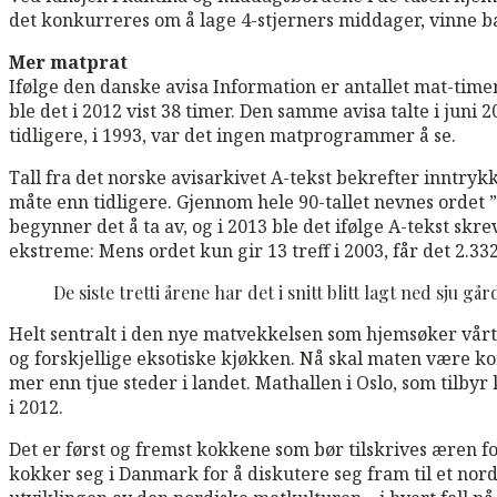
det konkurreres om å lage 4-stjerners middager, vinne
Mer matprat
Ifølge den danske avisa Information er antallet mat-time
ble det i 2012 vist 38 timer. Den samme avisa talte i juni
tidligere, i 1993, var det ingen matprogrammer å se.
Tall fra det norske avisarkivet A-tekst bekrefter inntrykk
måte enn tidligere. Gjennom hele 90-tallet nevnes ordet 
begynner det å ta av, og i 2013 ble det ifølge A-tekst sk
ekstreme: Mens ordet kun gir 13 treff i 2003, får det 2.33
De siste tretti årene har det i snitt blitt lagt ned sju g
Helt sentralt i den nye matvekkelsen som hjemsøker vå
og forskjellige eksotiske kjøkken. Nå skal maten være ko
mer enn tjue steder i landet. Mathallen i Oslo, som tilby
i 2012.
Det er først og fremst kokkene som bør tilskrives æren 
kokker seg i Danmark for å diskutere seg fram til et no