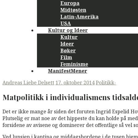
Europa
Midtøsten
Latin-Amerika
USA
Kultur og Ideer
Kultur
Ideer
Bøker
Film
Feminisme
ManifestMener
Andreas Liebe Delsett
17. oktober 2014
Politikk-
Matpolitikk i individualismens tidsald
Det er ikke mange år siden det foruten Ingrid Espelid H
Plutselig er mat noe av det hippeste du kan holde på me
forsidene av avisene og dominerer det offentlige så vel so
Ved lunsjen i kantina og middagsbordene i de tusen hjem e