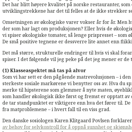
Det har blitt høyere kvalitet på norske restauranter, som
utviklingstrekkene har det til felles at de ikke strekker se
Omsetningen av økologiske varer vokser år for år. Men hv
der som har lagt om produksjonen? Eller hvis de økologis
vi spiser økologiske tomater, så lenge prispresset – som 
De små positive tegnene er dessverre lite annet enn flikk
Det må større, strukturelle endringer til hvis vi skal for
spiser. I det følgende vil jeg peke på det jeg mener er de
(1) Klasseaspektet må tas på alvor
Som vi har sett er den pågående matrevolusjonen – i den g
sterkeste sosiale markørene vi benytter oss av. Hva du sp
merke til hipsterene som glemmer å nyte maten, øyeblikke
som handler økologisk ikke først og fremst er opptatt av 
de tar standpunktet er viktigere enn hva det fører til. De
fra matproblemene – i hvert fall til en viss grad.
Den danske sosiologen Karen Klitgaard Povlsen forklar
av behov for selvkontroll for å oppnå sunnhet og skjønnh