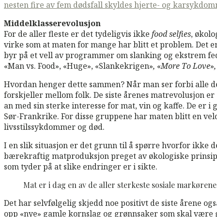
nesten fire av fem dødsfall skyldes hjerte- og karsykdom
Middelklasserevolusjon
For de aller fleste er det tydeligvis ikke
food selfies
, økol
virke som at maten for mange har blitt et problem. Det e
byr på et vell av programmer om slanking og ekstrem fed
«Man vs. Food», «Huge», «Slankekrigen»
,
«
More To Love
»
Hvordan henger dette sammen? Når man ser forbi alle de 
forskjeller mellom folk. De siste årenes matrevolusjon er
an med sin sterke interesse for mat, vin og kaffe. De er 
Sør-Frankrike. For disse gruppene har maten blitt en veldig
livsstilssykdommer og død.
I en slik situasjon er det grunn til å spørre hvorfor ikk
bærekraftig matproduksjon preget av økologiske prinsipper,
som tyder på at slike endringer er i sikte.
Mat er i dag en av de aller sterkeste sosiale markørene 
Det har selvfølgelig skjedd noe positivt de siste årene 
opp «nye» gamle kornslag og grønnsaker som skal være gun