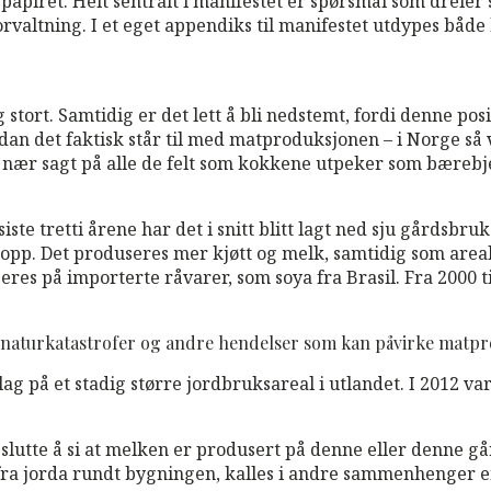
 papiret. Helt sentralt i manifestet er spørsmål som dreier
orvaltning. I et eget appendiks til manifestet utdypes båd
t. Samtidig er det lett å bli nedstemt, fordi denne posit
an det faktisk står til med matproduksjonen – i Norge så 
, nær sagt på alle de felt som kokkene utpeker som bærebje
te tretti årene har det i snitt blitt lagt ned sju gårdsbru
opp. Det produseres mer kjøtt og melk, samtidig som areal
seres på importerte råvarer, som soya fra Brasil. Fra 2000 
 naturkatastrofer og andre hendelser som kan påvirke matpr
lag på et stadig større jordbruksareal i utlandet. I 2012 v
 slutte å si at melken er produsert på denne eller denne g
fra jorda rundt bygningen, kalles i andre sammenhenger e