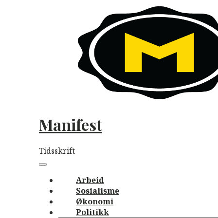
Skip
to
content
Manifest
Tidsskrift
Main
navigation
Menu
Arbeid
Sosialisme
Økonomi
Politikk