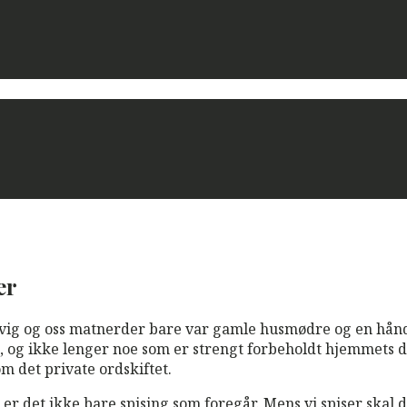
er
ovig og oss matnerder bare var gamle husmødre og en hånd
d, og ikke lenger noe som er strengt forbeholdt hjemmets
m det private ordskiftet.
r det ikke bare spising som foregår. Mens vi spiser skal d