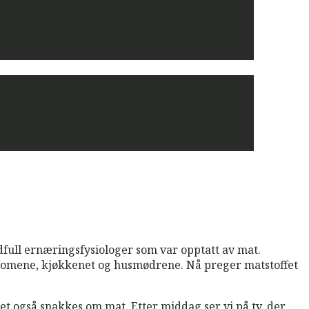
full ernæringsfysiologer som var opptatt av mat.
 domene, kjøkkenet og husmødrene. Nå preger matstoffet
et også snakkes om mat. Etter middag ser vi på tv, der