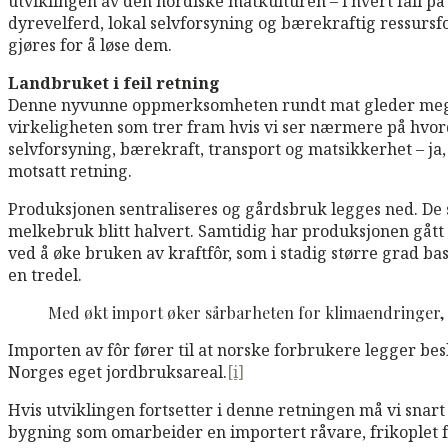
utviklingen av den nordiske matkulturen – i hvert fall på
dyrevelferd, lokal selvforsyning og bærekraftig ressursf
gjøres for å løse dem.
Landbruket i feil retning
Denne nyvunne oppmerksomheten rundt mat gleder meg stor
virkeligheten som trer fram hvis vi ser nærmere på hvord
selvforsyning, bærekraft, transport og matsikkerhet – ja
motsatt retning.
Produksjonen sentraliseres og gårdsbruk legges ned. De sis
melkebruk blitt halvert. Samtidig har produksjonen gått 
ved å øke bruken av kraftfôr, som i stadig større grad ba
en tredel.
Med økt import øker sårbarheten for klimaendringer,
Importen av fôr fører til at norske forbrukere legger bes
Norges eget jordbruksareal.
[i]
Hvis utviklingen fortsetter i denne retningen må vi snart
bygning som omarbeider en importert råvare, frikoplet 