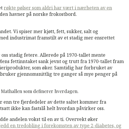
et
røkte pølser som aldri har vært i nærheten av en
 den havner på norske frokostbord.
et. Vi spiser mer kjøtt, fett, sukker, salt og
 med industrimat framstilt av et stadig mer ensrettet
 oss stadig fetere. Allerede på 1970-tallet mente
ens fettinntaket sank jevnt og trutt fra 1970-tallet fram
 meieriprodukter, som øker. Samtidig har forbruket av
n bruker gjennomsnittlig tre ganger så mye penger på
il Mathallen som definerer hverdagen.
er enn tre fjerdedeler av dette saltet kommer fra
satt ikke kan fastslå helt hvordan påvirker oss.
adde andelen vokst til en av ti. Overvekt øker
kjedd en tredobling i forekomsten av type 2-diabetes, og