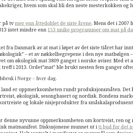
 bakekriger, hvem som skal bli den neste mesterkokken o
r på tv
mer enn åttedoblet de siste årene
. Mens det i 2007
 2013 intet mindre enn
153 unike programmer om mat på dans
et fra Danmark av at mat i løpet av det siste tiåret har inn
”økologisk” – et av nøkkelbegrepene i den nye matbølgen – 
revet om økologisk mat 3809 ganger i norske aviser. Med et 
2 treff i 2013. Ordet”mat” ble brukt nesten fem ganger ofter
årdsbruk i Norge – hver dag.
rt land er oppmerksomheten rundt produksjonsmåten. Det 
rtreist, økologisk, sesongbasert og nordisk. Bondens marke
r kortreiste og lokale nisjeprodukter fra småskalaprodusent
for denne nyvunne oppmerksomheten om kortreist, ren og n
rdisk matmanifest. Diskusjonene munnet ut i
ti bud for det 