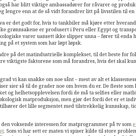
 også har blitt viktige ambassadører for råvarer og produk
g lengre enn at de så vidt forandrer litt på livsstilen til en
a er det godt for, hvis to tankbiler må kjøre etter hveran
ke grønnsakene er produsert i Peru eller Egypt og transpor
økologiske varer uansett ikke slipper unna – fører til end
ing på et system som har løpt løpsk.
andre på det matindustrielle komplekset, til det beste for f
 tre viktigste faktorene som må forandres, hvis det skal kun
rad vi kan snakke om noe sånt – mest av alt et klassemessig
iser sier så til de grader noe om hvem du er. De fleste som
t og helhetsopplevelsen fordi de må ta selfies eller matbi
økologisk matproduksjon, men gjør det fordi det er et indiv
 tilhører det lille segmentet med tilstrekkelig kunnskap, ti
er den voksende interessen for matprogrammer på tv som
e
et
. Som vi har sett er maten vi spiser kilde til store prob