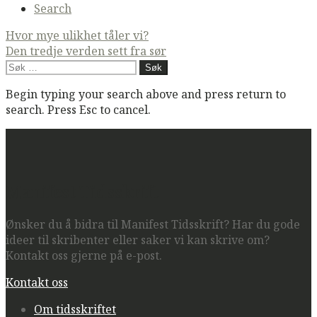
Search
Post
Hvor mye ulikhet tåler vi?
Den tredje verden sett fra sør
navigation
Søk
etter:
Begin typing your search above and press return to
search. Press Esc to cancel.
Manifest Tidsskrift
Ønsker du å bidra til Manifest Tidsskrift? Har du gode
ideer til skribenter eller saker vi kan skrive om?
Kontakt oss gjerne på e-post.
Kontakt oss
Om tidsskriftet