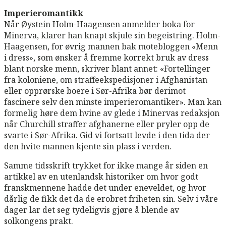
Imperieromantikk
Når Øystein Holm-Haagensen anmelder boka for
Minerva, klarer han knapt skjule sin begeistring. Holm-
Haagensen, for øvrig mannen bak motebloggen «Menn
i dress», som ønsker å fremme korrekt bruk av dress
blant norske menn, skriver blant annet: «Fortellinger
fra koloniene, om straffeekspedisjoner i Afghanistan
eller opprørske boere i Sør-Afrika bør derimot
fascinere selv den minste imperieromantiker». Man kan
formelig høre dem hvine av glede i Minervas redaksjon
når Churchill straffer afghanerne eller pryler opp de
svarte i Sør-Afrika. Gid vi fortsatt levde i den tida der
den hvite mannen kjente sin plass i verden.
Samme tidsskrift trykket for ikke mange år siden en
artikkel av en utenlandsk historiker om hvor godt
franskmennene hadde det under eneveldet, og hvor
dårlig de fikk det da de erobret friheten sin. Selv i våre
dager lar det seg tydeligvis gjøre å blende av
solkongens prakt.