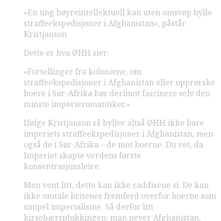
«En ung høyreintellektuell kan uten omsvøp hylle
straffeekspedisjoner i Afghanistan», påstår
Kristjanson.
Dette er hva ØHH sier:
«Fortellinger fra koloniene, om
straffeekspedisjoner i Afghanistan eller opprørske
boere i Sør-Afrika bør derimot fascinere selv den
minste imperieromantiker.»
Ifølge Kristjanson så hyller altså ØHH ikke bare
imperiets straffeekspedisjoner i Afghanistan, men
også de i Sør-Afrika – de mot boerne. Du vet, da
Imperiet skapte verdens første
konsentrasjonsleire.
Men vent litt, dette kan ikke raddisene si. De kan
ikke omtale britenes fremferd overfor boerne som
simpel imperialisme. Så derfor litt
kirsebærsplukkingen: man never Afghanistan,