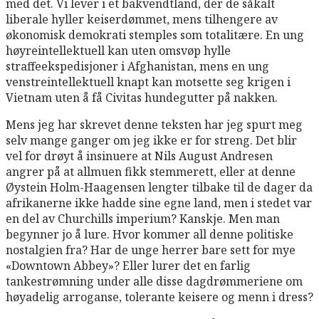
med det. Vi lever i et bakvendtland, der de såkalt
liberale hyller keiserdømmet, mens tilhengere av
økonomisk demokrati stemples som totalitære. En ung
høyreintellektuell kan uten omsvøp hylle
straffeekspedisjoner i Afghanistan, mens en ung
venstreintellektuell knapt kan motsette seg krigen i
Vietnam uten å få Civitas hundegutter på nakken.
Mens jeg har skrevet denne teksten har jeg spurt meg
selv mange ganger om jeg ikke er for streng. Det blir
vel for drøyt å insinuere at Nils August Andresen
angrer på at allmuen fikk stemmerett, eller at denne
Øystein Holm-Haagensen lengter tilbake til de dager da
afrikanerne ikke hadde sine egne land, men i stedet var
en del av Churchills imperium? Kanskje. Men man
begynner jo å lure. Hvor kommer all denne politiske
nostalgien fra? Har de unge herrer bare sett for mye
«Downtown Abbey»? Eller lurer det en farlig
tankestrømning under alle disse dagdrømmeriene om
høyadelig arroganse, tolerante keisere og menn i dress?