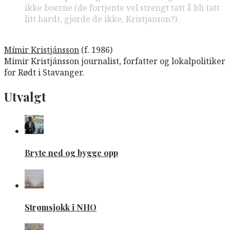
ikke boerne (de fortjente vel strengt tatt å bli tatt
litt hardt, gjorde de ikke, Kristjanson?).
Mímir Kristjánsson
(f. 1986)
Mímir Kristjánsson journalist, forfatter og lokalpolitiker
for Rødt i Stavanger.
Utvalgt
Bryte ned og bygge opp
Strømsjokk i NHO