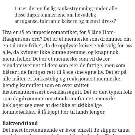
Lurer det en farlig tankestrømning under alle
disse dagdrømmeriene om høyadelig
arroganse, tolerante keisere og menn i dress?
Hva er så en imperieromantiker, for å låne Hom-
Haagensens ord? Det er et menneske som drømmer om
en tid uten frihet, da de opplyste keisere tok valg for oss
alle, da kvinner ikke kunne stemme, og knapt nok
menn heller. Det er et menneske som vil dø for
eiendomsvernet til dem som eier de fattige, men som
blåser i de fattiges rett til å eie sine egne liv. Det er på
alle måter et forkastelig og reaksjonært menneske,
hendig kamuflert som en over snittet
historieinteressert overklassegutt. Det er den typen folk
som dagdrømmer om standssamfunnet, mens de
beklager seg over at det ikke er skikkelige
lommetørklær å få kjøpt her til lands lenger.
Bakvendtland
Det mest forstemmende er hvor enkelt de slipper unna