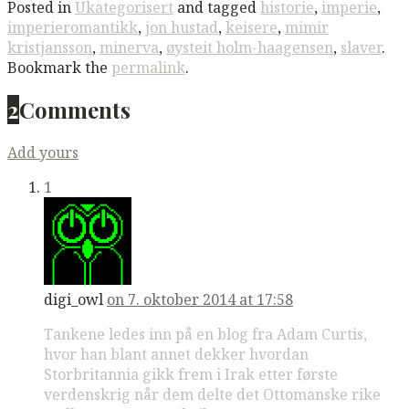
Posted in
Ukategorisert
and tagged
historie
,
imperie
,
imperieromantikk
,
jon hustad
,
keisere
,
mimir
kristjansson
,
minerva
,
øysteit holm-haagensen
,
slaver
.
Bookmark the
permalink
.
2
Comments
Add yours
1
digi_owl
on 7. oktober 2014 at 17:58
Tankene ledes inn på en blog fra Adam Curtis,
hvor han blant annet dekker hvordan
Storbritannia gikk frem i Irak etter første
verdenskrig når dem delte det Ottomanske rike