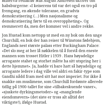
Minerva-redaktør Nils August Andresen skriver om
habsburgerne: «I keiserens tid var det også en tro på
fremgang, en økende toleranse, en gradvis
demokratisering (…) Men nasjonalisme og
demokratisering førte til en overoppheting». Og
stemmerett da, men det kommer vel i andre rekke.
Jon Hustad kom nettopp ut med en ny bok om den unge
Churchill, en bok der han reiser til Winstons fødehjem,
Englands nest største palass etter Buckingham Palace:
«Det slo meg at her lå nøkkelen til å forstå den eneste
mannen som trosset Hitler i 1939 . Hans høyadelige
arrogante stahet og storhet måtte ha sitt utspring her i
dette hjemmet». Ja, hadde vi bare hatt så høyadelige og
arrogante ledere i dag ville vel aldri en fakir-type som
Gandhi nådd fram med sitt hat mot imperiet. For ikke å
snakke om muslimene, som Churchill fordømte allerede
tidlig på 1900-tallet for sine «tilbakeskuende vaner»,
«sjuskete dyrkingsmetoder» og «manglende
eiendomsvern» (det siste er tross alt alltid det
viktigste!), ifølge Hustad.