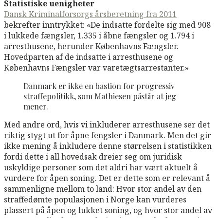
Statistiske uenigheter
Dansk Kriminalforsorgs årsberetning fra 2011
bekrefter inntrykket: «De indsatte fordelte sig med 908
i lukkede fængsler, 1.335 i åbne fængsler og 1.794 i
arresthusene, herunder Københavns Fængsler.
Hovedparten af de indsatte i arresthusene og
Københavns Fængsler var varetægtsarrestanter.»
Danmark er ikke en bastion for progressiv
straffepolitikk, som Mathiesen påstår at jeg
mener.
Med andre ord, hvis vi inkluderer arresthusene ser det
riktig stygt ut for åpne fengsler i Danmark. Men det gir
ikke mening å inkludere denne størrelsen i statistikken
fordi dette i all hovedsak dreier seg om juridisk
uskyldige personer som det aldri har vært aktuelt å
vurdere for åpen soning. Det er dette som er relevant å
sammenligne mellom to land: Hvor stor andel av den
straffedømte populasjonen i Norge kan vurderes
plassert på åpen og lukket soning, og hvor stor andel av