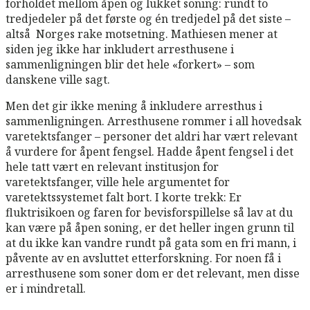
forholdet mellom åpen og lukket soning: rundt to
tredjedeler på det første og én tredjedel på det siste –
altså Norges rake motsetning. Mathiesen mener at
siden jeg ikke har inkludert arresthusene i
sammenligningen blir det hele «forkert» – som
danskene ville sagt.
Men det gir ikke mening å inkludere arresthus i
sammenligningen. Arresthusene rommer i all hovedsak
varetektsfanger – personer det aldri har vært relevant
å vurdere for åpent fengsel. Hadde åpent fengsel i det
hele tatt vært en relevant institusjon for
varetektsfanger, ville hele argumentet for
varetektssystemet falt bort. I korte trekk: Er
fluktrisikoen og faren for bevisforspillelse så lav at du
kan være på åpen soning, er det heller ingen grunn til
at du ikke kan vandre rundt på gata som en fri mann, i
påvente av en avsluttet etterforskning. For noen få i
arresthusene som soner dom er det relevant, men disse
er i mindretall.