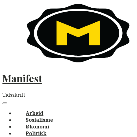
Skip
to
content
Manifest
Tidsskrift
Main
navigation
Menu
Arbeid
Sosialisme
Økonomi
Politikk