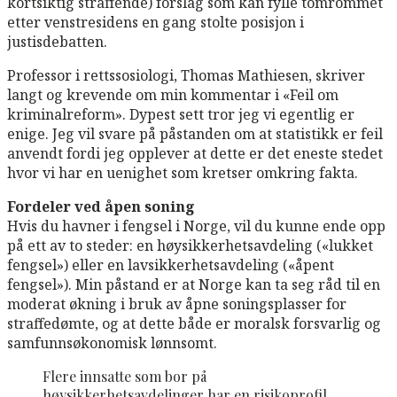
kortsiktig straffende) forslag som kan fylle tomrommet
etter venstresidens en gang stolte posisjon i
justisdebatten.
Professor i rettssosiologi, Thomas Mathiesen, skriver
langt og krevende om min kommentar i «Feil om
kriminalreform». Dypest sett tror jeg vi egentlig er
enige. Jeg vil svare på påstanden om at statistikk er feil
anvendt fordi jeg opplever at dette er det eneste stedet
hvor vi har en uenighet som kretser omkring fakta.
Fordeler ved åpen soning
Hvis du havner i fengsel i Norge, vil du kunne ende opp
på ett av to steder: en høysikkerhetsavdeling («lukket
fengsel») eller en lavsikkerhetsavdeling («åpent
fengsel»). Min påstand er at Norge kan ta seg råd til en
moderat økning i bruk av åpne soningsplasser for
straffedømte, og at dette både er moralsk forsvarlig og
samfunnsøkonomisk lønnsomt.
Flere innsatte som bor på
høysikkerhetsavdelinger har en risikoprofil