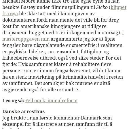
Michael Moore kunne ikke tro sine egne øyne da han
besøkte Bastøy under filminnspillingen til
Sicko
(
klippet
fra øya
ble ikke tatt med i kinoutgaven av
dokumentaren fordi man mente det ville bli for drøy
kost for amerikanske kinogjengere at tidligere
drapsmenn hugget ned trær i skogen med motorsag).
I
masteroppgaven min
argumenterte jeg for at åpne
fengsler bare tilsynelatende er smertefrie; i realiteten
er psykiske lidelser, rus, ensomhet, fattigdom og
frihetsberøvelse utbredt også ved slike steder. For det
fjerde: Hvis samfunnet klarer å rehabilitere flere
personer som er innom fengselsvesenet, vil det kunne
ha en sterk innvirkning på kriminalitetsnivået i resten
av samfunnet. Det som skjer bak murene er altså
avgjørende også for alle oss andre.
Les også:
Feil om kriminalreform
Danske arresthus
Jeg brukte i min første kommentar Danmark som
eksempel for å illustrere at noen samfunn får til å