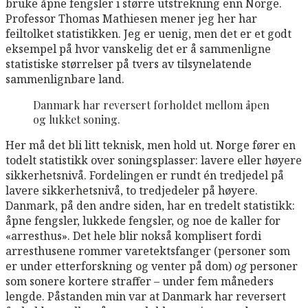
bruke åpne fengsler i større utstrekning enn Norge.
Professor Thomas Mathiesen mener jeg her har
feiltolket statistikken. Jeg er uenig, men det er et godt
eksempel på hvor vanskelig det er å sammenligne
statistiske størrelser på tvers av tilsynelatende
sammenlignbare land.
Danmark har reversert forholdet mellom åpen
og lukket soning.
Her må det bli litt teknisk, men hold ut. Norge fører en
todelt statistikk over soningsplasser: lavere eller høyere
sikkerhetsnivå. Fordelingen er rundt én tredjedel på
lavere sikkerhetsnivå, to tredjedeler på høyere.
Danmark, på den andre siden, har en tredelt statistikk:
åpne fengsler, lukkede fengsler, og noe de kaller for
«arresthus». Det hele blir nokså komplisert fordi
arresthusene rommer varetektsfanger (personer som
er under etterforskning og venter på dom)
og
personer
som sonere kortere straffer – under fem måneders
lengde. Påstanden min var at Danmark har reversert