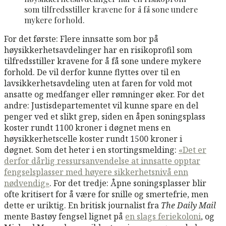
som tilfredsstiller kravene for å få sone undere
mykere forhold.
For det første: Flere innsatte som bor på
høysikkerhetsavdelinger har en risikoprofil som
tilfredsstiller kravene for å få sone undere mykere
forhold. De vil derfor kunne flyttes over til en
lavsikkerhetsavdeling uten at faren for vold mot
ansatte og medfanger eller rømninger øker. For det
andre: Justisdepartementet vil kunne spare en del
penger ved et slikt grep, siden en åpen soningsplass
koster rundt 1100 kroner i døgnet mens en
høysikkerhetscelle koster rundt 1500 kroner i
døgnet. Som det heter i en stortingsmelding:
«Det er
derfor dårlig ressursanvendelse at innsatte opptar
fengselsplasser med høyere sikkerhetsnivå enn
nødvendig»
. For det tredje: Åpne soningsplasser blir
ofte kritisert for å være for snille og smertefrie, men
dette er uriktig. En britisk journalist fra
The Daily Mail
mente Bastøy fengsel lignet på
en slags feriekoloni
, og