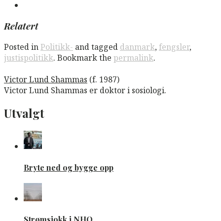
Relatert
Posted in
Politikk-
and tagged
danmark
,
fengsler
,
justispolitikk
. Bookmark the
permalink
.
Victor Lund Shammas
(f. 1987)
Victor Lund Shammas er doktor i sosiologi.
Utvalgt
Bryte ned og bygge opp
Strømsjokk i NHO