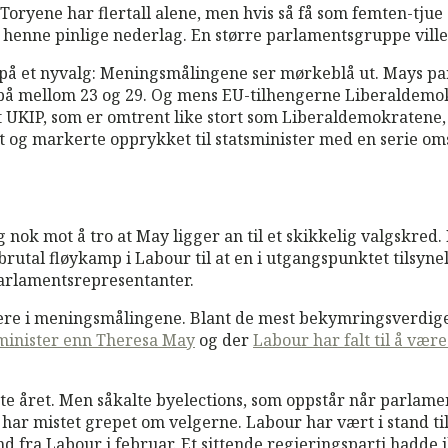
: Toryene har flertall alene, men hvis så få som femten-tju
ørt henne pinlige nederlag. En større parlamentsgruppe vill
er på et nyvalg: Meningsmålingene ser mørkeblå ut. Mays pa
r på mellom 23 og 29. Og mens EU-tilhengerne Liberaldemo
UKIP, som er omtrent like stort som Liberaldemokratene, f
 og markerte opprykket til statsminister med en serie om
nok mot å tro at May ligger an til et skikkelig valgskred. 
n brutal fløykamp i Labour til at en i utgangspunktet tils
arlamentsrepresentanter.
ypere i meningsmålingene. Blant de mest bekymringsverdig
sminister enn Theresa May
og der
Labour har falt til å vær
ste året. Men såkalte byelections, som oppstår når parlame
r mistet grepet om velgerne. Labour har vært i stand til å
d fra Labour i februar. Et sittende regjeringsparti hadde 