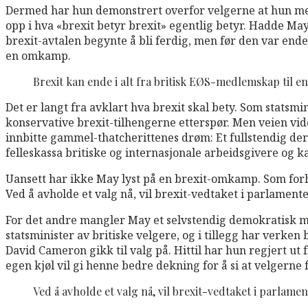
Dermed har hun demonstrert overfor velgerne at hun ment
opp i hva «brexit betyr brexit» egentlig betyr. Hadde May 
brexit-avtalen begynte å bli ferdig, men før den var end
en omkamp.
Brexit kan ende i alt fra britisk EØS-medlemskap til e
Det er langt fra avklart hva brexit skal bety. Som statsm
konservative brexit-tilhengerne etterspør. Men veien vider
innbitte gammel-thatcherittenes drøm: Et fullstendig der
felleskassa britiske og internasjonale arbeidsgivere og k
Uansett har ikke May lyst på en brexit-omkamp. Som forhe
Ved å avholde et valg nå, vil brexit-vedtaket i parlamente
For det andre mangler May et selvstendig demokratisk man
statsminister av britiske velgere, og i tillegg har verk
David Cameron gikk til valg på. Hittil har hun regjert ut 
egen kjøl vil gi henne bedre dekning for å si at velgerne f
Ved å avholde et valg nå, vil brexit-vedtaket i parlamen