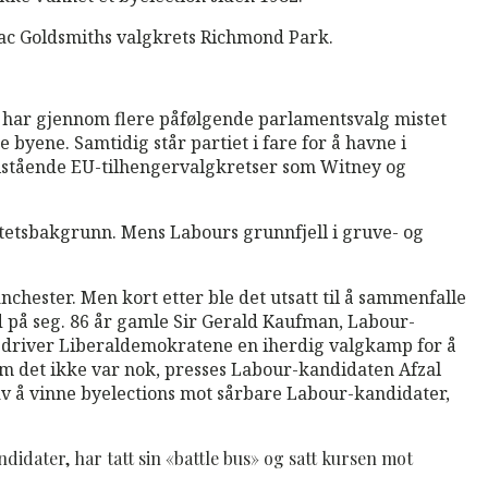
ac Goldsmiths valgkrets Richmond Park.
t har gjennom flere påfølgende parlamentsvalg mistet
 byene. Samtidig står partiet i fare for å havne i
lstående EU-tilhengervalgkretser som Witney og
itetsbakgrunn. Mens Labours grunnfjell i gruve- og
nchester. Men kort etter ble det utsatt til å sammenfalle
d på seg. 86 år gamle Sir Gerald Kaufman, Labour-
å driver Liberaldemokratene en iherdig valgkamp for å
m det ikke var nok, presses Labour-kandidaten Afzal
av å vinne byelections mot sårbare Labour-kandidater,
idater, har tatt sin «battle bus» og satt kursen mot