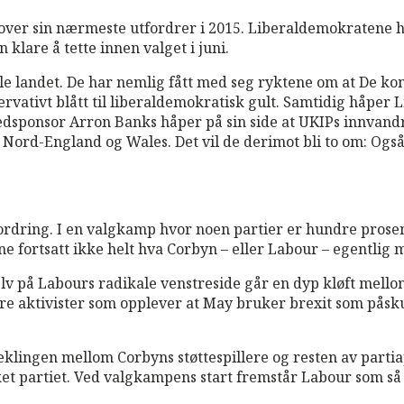
ver sin nærmeste utfordrer i 2015. Liberaldemokratene h
klare å tette innen valget i juni.
hele landet. De har nemlig fått med seg ryktene om at De ko
rvativt blått til liberaldemokratisk gult. Samtidig håper
ovedsponsor Arron Banks håper på sin side at UKIPs innvan
 i Nord-England og Wales. Det vil de derimot bli to om: O
ordring. I en valgkamp hvor noen partier er hundre prose
ne fortsatt ikke helt hva Corbyn – eller Labour – egentlig
elv på Labours radikale venstreside går en dyp kløft mellom
re aktivister som opplever at May bruker brexit som påsk
eklingen mellom Corbyns støttespillere og resten av partia
t partiet. Ved valgkampens start fremstår Labour som så 