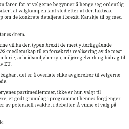
un faren for at velgerne begynner å henge seg ordentlig
sikert at valgkampen fant sted etter at den faktiske
p om de konkrete detaljene i brexit. Kanskje til og med
ttenes drøm.
gerne vil ha den typen brexit de mest ytterliggående
 EØS-medlemskap til en forsøksvis realisering av de mest
 ferie, arbeidsmiljøhensyn, miljøregelverk og bidrag til
av EU.
gbart det er å overlate slike avgjørelser til velgerne.
ode.
Toryenes partimedlemmer, ikke er hun valgt til
nnføre, et godt grunnlag i programmet hennes forgjenger
r av potensiell svakhet i debatter. Å vinne et valg på
de.