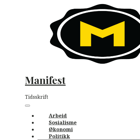
Skip
to
content
Manifest
Tidsskrift
Main
navigation
Menu
Arbeid
Sosialisme
Økonomi
Politikk