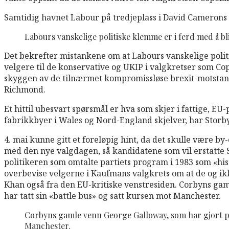
Samtidig havnet Labour på tredjeplass i David Camerons
Labours vanskelige politiske klemme er i ferd med å bl
Det bekrefter mistankene om at Labours vanskelige polit
velgere til de konservative og UKIP i valgkretser som Cope
skyggen av de tilnærmet kompromissløse brexit-motstan
Richmond.
Et hittil ubesvart spørsmål er hva som skjer i fattige, 
fabrikkbyer i Wales og Nord-England skjelver, har Storby
4. mai kunne gitt et foreløpig hint, da det skulle være b
med den nye valgdagen, så kandidatene som vil erstatte 
politikeren som omtalte partiets program i 1983 som «hi
overbevise velgerne i Kaufmans valgkrets om at de og ik
Khan også fra den EU-kritiske venstresiden. Corbyns gam
har tatt sin «battle bus» og satt kursen mot Manchester.
Corbyns gamle venn George Galloway, som har gjort poli
Manchester.