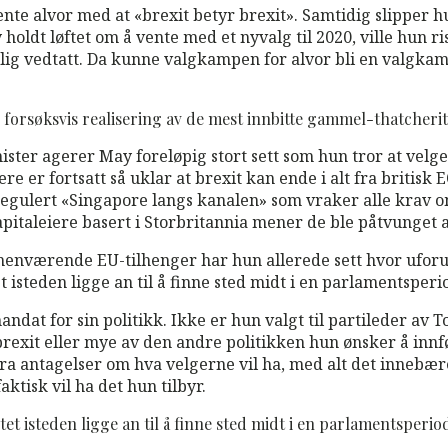
e alvor med at «brexit betyr brexit». Samtidig slipper h
holdt løftet om å vente med et nyvalg til 2020, ville hun ri
elig vedtatt. Da kunne valgkampen for alvor bli en valgkam
n forsøksvis realisering av de mest innbitte gammel-thatcheri
inister agerer May foreløpig stort sett som hun tror at vel
e er fortsatt så uklar at brexit kan ende i alt fra britisk
egulert «Singapore langs kanalen» som vraker alle krav om
apitaleiere basert i Storbritannia mener de ble påtvunget 
nværende EU-tilhenger har hun allerede sett hvor uforutsi
t isteden ligge an til å finne sted midt i en parlamentsperi
dat for sin politikk. Ikke er hun valgt til partileder av 
en brexit eller mye av den andre politikken hun ønsker å i
fra antagelser om hva velgerne vil ha, med alt det innebære
aktisk vil ha det hun tilbyr.
tet isteden ligge an til å finne sted midt i en parlamentsperio