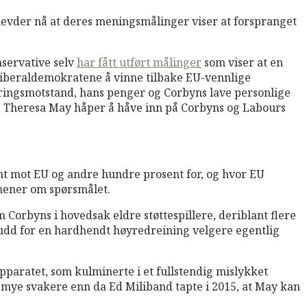
evder nå at deres meningsmålinger viser at forspranget
nservative selv
har fått utført målinger
som viser at en
 Liberaldemokratene å vinne tilbake EU-vennlige
dringsmotstand, hans penger og Corbyns lave personlige
gså Theresa May håper å håve inn på Corbyns og Labours
nt mot EU og andre hundre prosent for, og hvor EU
 mener om spørsmålet.
 Corbyns i hovedsak eldre støttespillere, deriblant flere
udd for en hardhendt høyredreining velgere egentlig
pparatet, som kulminerte i et fullstendig mislykket
mye svakere enn da Ed Miliband tapte i 2015, at May kan