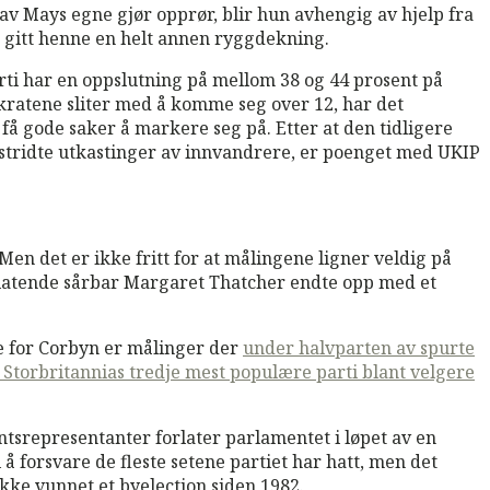
e av Mays egne gjør opprør, blir hun avhengig av hjelp fra
e gitt henne en helt annen ryggdekning.
rti har en oppslutning på mellom 38 og 44 prosent på
kratene sliter med å komme seg over 12, har det
å gode saker å markere seg på. Etter at den tidligere
stridte utkastinger av innvandrere, er poenget med UKIP
Men det er ikke fritt for at målingene ligner veldig på
ynelatende sårbar Margaret Thatcher endte opp med et
e for Corbyn er målinger der
under halvparten av spurte
e Storbritannias tredje mest populære parti blant velgere
ntsrepresentanter forlater parlamentet i løpet av en
 forsvare de fleste setene partiet har hatt, men det
ikke vunnet et byelection siden 1982.