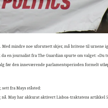
 Med mindre noe uforutsett skjer, må britene til urnene igj
lik da en journalist fra The Guardian spurte om valget: «Du
 valg før den inneværende parlamentsperioden formelt utløp
sett fra Mays ståsted:
lg nå. May har akkurat aktivert Lisboa-traktatens artikk