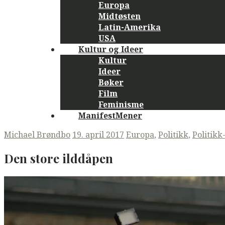
Europa
Midtøsten
Latin-Amerika
USA
Kultur og Ideer
Kultur
Ideer
Bøker
Film
Feminisme
ManifestMener
Michael Brøndbo
19. april 2017
Europa
,
Politikk
,
Politikk
Den store ilddåpen