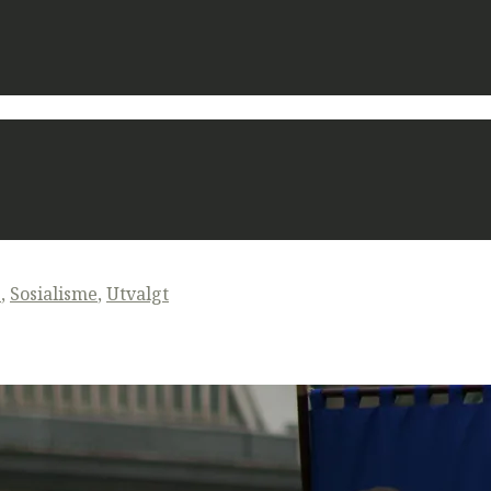
-
,
Sosialisme
,
Utvalgt