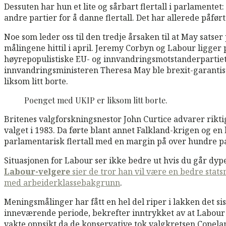
Dessuten har hun et lite og sårbart flertall i parlamentet
andre partier for å danne flertall. Det har allerede påf
Noe som leder oss til den tredje årsaken til at May sats
målingene hittil i april. Jeremy Corbyn og Labour ligge
høyrepopulistiske EU- og innvandringsmotstanderpartiet 
innvandringsministeren Theresa May ble brexit-garantist
liksom litt borte.
Poenget med UKIP er liksom litt borte.
Britenes valgforskningsnestor John Curtice advarer riktig 
valget i 1983. Da førte blant annet Falkland-krigen og e
parlamentarisk flertall med en margin på over hundre p
Situasjonen for Labour ser ikke bedre ut hvis du går d
Labour-velgere
sier de tror han vil være en bedre stat
med arbeiderklassebakgrunn
.
Meningsmålinger har fått en hel del riper i lakken det si
inneværende periode, bekrefter inntrykket av at Labour ha
vakte oppsikt da de konservative tok valgkretsen Copelan