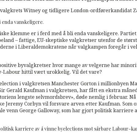
 valgkrets Witney og tidligere London-ordførerkandidat Z
i enda vanskeligere.
iske klemme er i ferd med å bli enda vanskeligere. Partie
land – fattige, EU-skeptiske valgkretser utenfor de største
derne i Liberaldemokratene når valgkampen foregår i ve
EU-positive byvalgkretser hvor mange av velgerne har minor
-Labour hittil vært urokkelig. Vil det vare?
y-election i valgkretsen Manchester Gorton i millionbyen Ma
Sir Gerald Kaufman i valgkretsen, har fått en ekstra måne
storiens lengste selvmordsbrev», døde nemlig i februar. N
ke Jeremy Corbyn vil forsvare arven etter Kaufman. Som o
le venn George Galloway, som har gjort politisk karriere 
tisk karriere av å vinne byelections mot sårbare Labour-kand