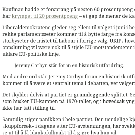
Kaufman hadde et forsprang på nesten 60 prosentpoeng o
har
krympet til 20 prosentpoeng
– et gap de mener de kan 
Liberaldemokratene gleder seg ellers til valget i juni i 
rekke parlamentsseter kommer til å bytte farge fra konse
storbyseter de mistet til Labour i forrige valg. UKIPs h
oppslutning vil være nok til å stjele EU-motstanderseter
uklare EU-politiske linje.
Jeremy Corbyn står foran en historisk utfordring.
Med andre ord står Jeremy Corbyn foran en historisk utf
kommer til å være et sentralt tema i debatten, vet velger
Det skyldes delvis at partiet er grunnleggende splittet. S
som husker EU-kampen på 1970-tallet, og i hovedsak yng
ikke har tatt stilling til.
Samtidig stiger panikken i hele partiet. Den uendelige kj
«kuppforsøk» i dagene etter EU-avstemningen, har svekke
se ut til å få blankofullmakt til å gjøre hva hun vil.