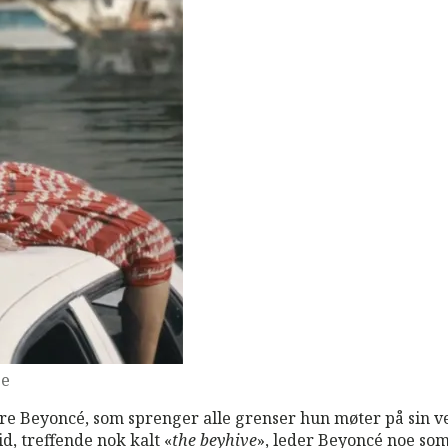
be
ere Beyoncé, som sprenger alle grenser hun møter på sin v
, treffende nok kalt «
the beyhive
», leder Beyoncé noe som