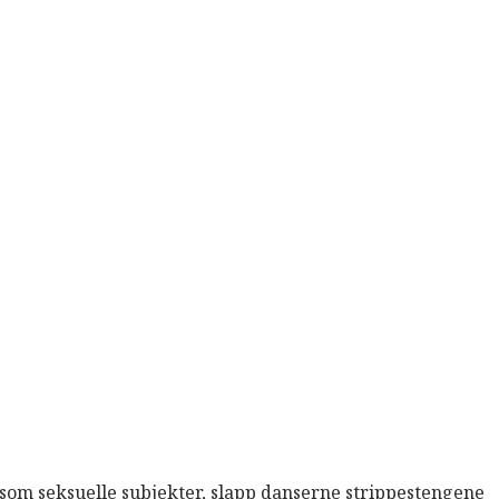
å som seksuelle subjekter, slapp danserne strippestengene