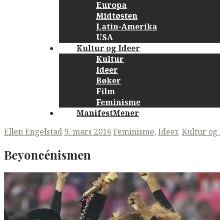
Europa
Midtøsten
Latin-Amerika
USA
Kultur og Ideer
Kultur
Ideer
Bøker
Film
Feminisme
ManifestMener
Ellen Engelstad
9. mars 2016
Feminisme
,
Ideer
,
Kultur og 
Beyoncénismen