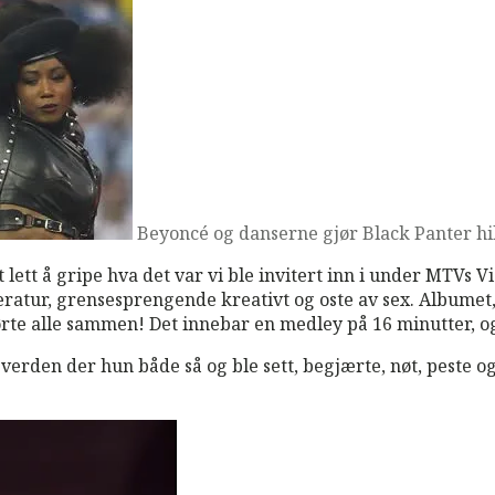
Beyoncé og danserne gjør Black Panter hi
 lett å gripe hva det var vi ble invitert inn i under MTVs
atur, grensesprengende kreativt og oste av sex. Albumet, s
te alle sammen! Det innebar en medley på 16 minutter, og
verden der hun både så og ble sett, begjærte, nøt, peste og 