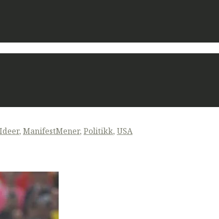
Ideer
,
ManifestMener
,
Politikk
,
USA