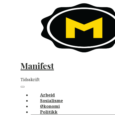
Skip
to
content
Manifest
Tidsskrift
Main
navigation
Menu
Arbeid
Sosialisme
Økonomi
Politikk