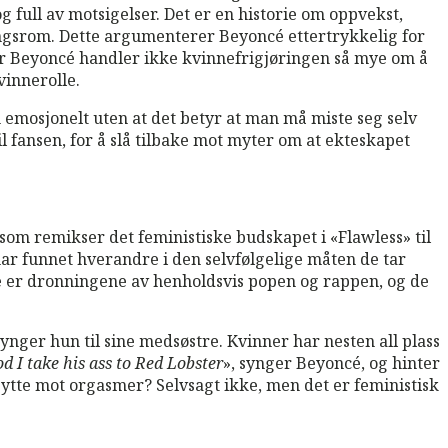
full av motsigelser. Det er en historie om oppvekst,
lingsrom. Dette argumenterer Beyoncé ettertrykkelig for
or Beyoncé handler ikke kvinnefrigjøringen så mye om å
vinnerolle.
emosjonelt uten at det betyr at man må miste seg selv
il fansen, for å slå tilbake mot myter om at ekteskapet
om remikser det feministiske budskapet i «Flawless» til
ar funnet hverandre i den selvfølgelige måten de tar
 De er dronningene av henholdsvis popen og rappen, og de
synger hun til sine medsøstre. Kvinner har nesten all plass
 I take his ass to Red Lobster
», synger Beyoncé, og hinter
bytte mot orgasmer? Selvsagt ikke, men det er feministisk