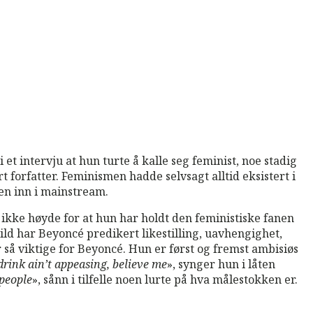
t intervju at hun turte å kalle seg feminist, noe stadig
rt forfatter. Feminismen hadde selvsagt alltid eksistert i
en inn i mainstream.
ikke høyde for at hun har holdt den feministiske fanen
ld har Beyoncé predikert likestilling, uavhengighet,
 så viktige for Beyoncé. Hun er først og fremst ambisiøs
rink ain’t appeasing, believe me
», synger hun i låten
 people
», sånn i tilfelle noen lurte på hva målestokken er.