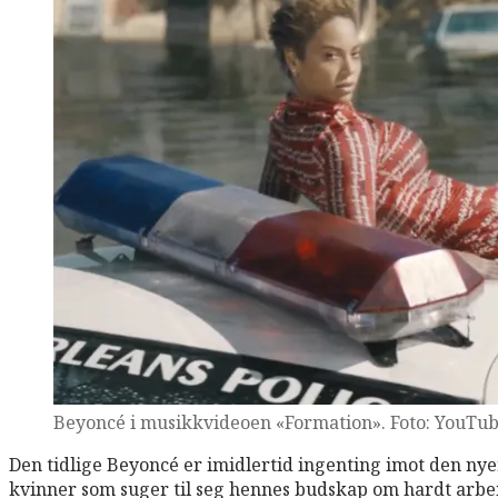
Beyoncé i musikkvideoen «Formation». Foto: YouTu
Den tidlige Beyoncé er imidlertid ingenting imot den ny
kvinner som suger til seg hennes budskap om hardt arbeid