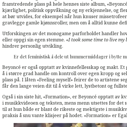
framtredende plass på hele hennes siste album, «Beyoncé»
kjærlighet, politisk oppvåkning og ny erkjennelse, og fl
at bør utvides, for eksempel når hun knuser missetrofee
gravlegge gamle kjønnsroller, men om å alltid kunne def
Utforskingen av det monogame parforholdet handler hove
eller oppgi sin egen stemme. «
I took some time to live my li
hindrer personlig utvikling.
Er det feministisk å dele ut hummermiddager i bytte 
Beyoncé er også opptatt av kvinnefellesskap og makt. Et
å i større grad handle om kontroll over egen kropp og se
plass på. I låten «Feeling myself» feirer de to artisten
får den lange veien dit til å virke lett, lystbetont og full
Også i sin siste hit, «Formation», er Beyoncé opptatt av kv
i musikkvideoen og teksten, mens menn utsettes for det so
til at hun både er blant de rikeste og mektigste i musik
praksis å snu vante klisjeer på hodet. «Formation» er Egal