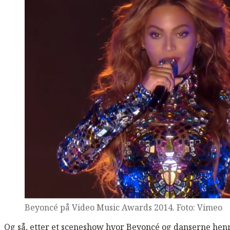
Beyoncé på Video Music Awards 2014. Foto: Vimeo
Og så, etter et sceneshow hvor Beyoncé og danserne henne