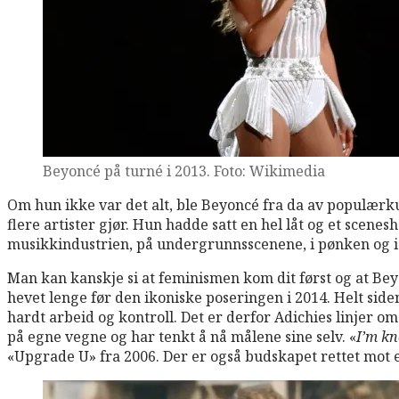
Beyoncé på turné i 2013. Foto: Wikimedia
Om hun ikke var det alt, ble Beyoncé fra da av populærkul
flere artister gjør. Hun hadde satt en hel låt og et scenesh
musikkindustrien, på undergrunnsscenene, i pønken og i
Man kan kanskje si at feminismen kom dit først og at Bey
hevet lenge før den ikoniske poseringen i 2014. Helt si
hardt arbeid og kontroll. Det er derfor Adichies linjer o
på egne vegne og har tenkt å nå målene sine selv. «
I’m kn
«Upgrade U» fra 2006. Der er også budskapet rettet mot 