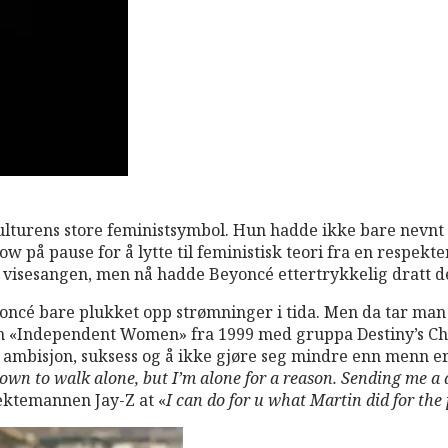
turens store feministsymbol. Hun hadde ikke bare nevnt i e
ow på pause for å lytte til feministisk teori fra en respekte
 visesangen, men nå hadde Beyoncé ettertrykkelig dratt d
oncé bare plukket opp strømninger i tida. Men da tar man 
den «Independent Women» fra 1999 med gruppa Destiny’s Chi
m ambisjon, suksess og å ikke gjøre seg mindre enn menn er
own to walk alone, but I’m alone for a reason.
Sending me a d
ektemannen Jay-Z at «
I can do for u what Martin did for the