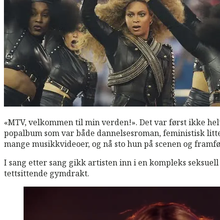
«MTV, velkommen til min verden!». Det var først ikke helt
popalbum som var både dannelsesroman, feministisk litter
mange musikkvideoer, og nå sto hun på scenen og framfør
I sang etter sang gikk artisten inn i en kompleks seksuell 
tettsittende gymdrakt.