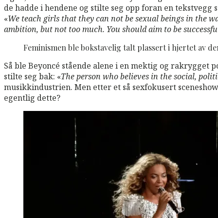
de hadde i hendene og stilte seg opp foran en tekstvegg
«
We teach girls that they can not be sexual beings in the w
ambition, but not too much. You should aim to be successful
Feminismen ble bokstavelig talt plassert i hjertet av 
Så ble Beyoncé stående alene i en mektig og rakrygget po
stilte seg bak: «
The person who believes in the social, polit
musikkindustrien. Men etter et så sexfokusert scenesho
egentlig dette?