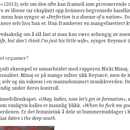
 (2013), selv om den ofte kan framstå som provoserende og 
ere av låtene tar eksplisitt opp kvinners begrensede hand
r mens hun synger at «
Perfection is a disease of a nation
». F
inere selv hva hun er. Hun framhever en mangefasettert k
dsakelig om å slå fast at man kan være avhengig av noen 
fe, but don’t think I’m just his little wife
», synger Beyoncé t
mot orgasmer?
 godt eksempel er samarbeidet med rapperen Nicki Minaj, s
ksualitet. Minaj er på mange måter ulik Beyoncé, men de h
e seg selv og sin suksess i en mannsdominert musikkverden.
stendig under deres kontroll.
innefellesskapet. «
Okay, ladies, now let’s get in formation
», 
m vanligvis kalles et mannlig blikk. «
When he fuck me good
kverdenen. Er det feministisk å dele ut hummermiddager i 
ias døtre i
the deep south
.