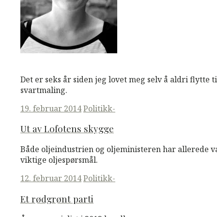
M
M
Read More
Det er seks år siden jeg lovet meg selv å aldri flytte t
svartmaling.
Posted
19. februar 2014
Politikk-
on
Ut av Lofotens skygge
Både oljeindustrien og oljeministeren har allerede
viktige oljespørsmål.
Posted
12. februar 2014
Politikk-
on
Et rødgrønt parti