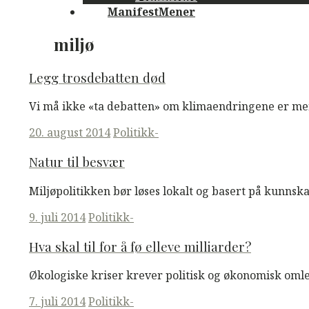
ManifestMener
miljø
Legg trosdebatten død
Vi må ikke «ta debatten» om klimaendringene er m
Posted
20. august 2014
Politikk-
on
Natur til besvær
Miljøpolitikken bør løses lokalt og basert på kunnska
Posted
9. juli 2014
Politikk-
on
Hva skal til for å fø elleve milliarder?
Økologiske kriser krever politisk og økonomisk omle
Posted
7. juli 2014
Politikk-