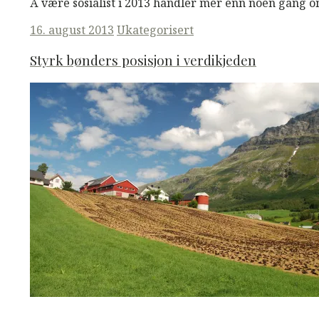
Å være sosialist i 2013 handler mer enn noen gang
Posted
16. august 2013
Ukategorisert
on
Styrk bønders posisjon i verdikjeden
M
M
Read More