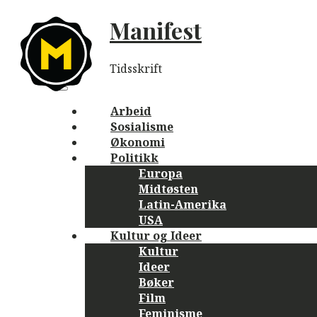
Skip
Manifest
to
content
Tidsskrift
Main
navigation
Menu
Arbeid
Sosialisme
Økonomi
Politikk
Europa
Midtøsten
Latin-Amerika
USA
Kultur og Ideer
Kultur
Ideer
Bøker
Film
Feminisme