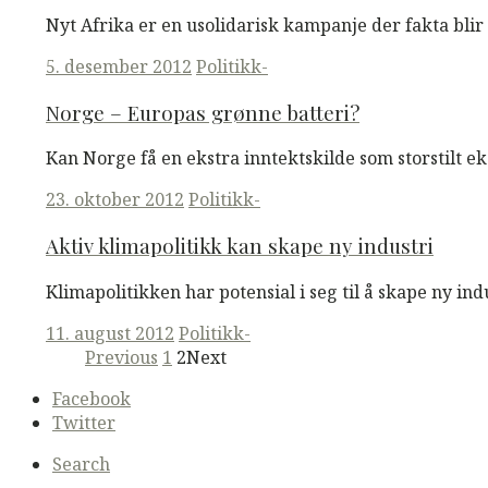
Nyt Afrika er en usolidarisk kampanje der fakta blir 
Posted
5. desember 2012
Politikk-
on
Norge – Europas grønne batteri?
Kan Norge få en ekstra inntektskilde som storstilt eks
Posted
23. oktober 2012
Politikk-
on
Aktiv klimapolitikk kan skape ny industri
Klimapolitikken har potensial i seg til å skape ny in
Posted
11. august 2012
Politikk-
on
Posts
Previous
1
2
Next
navigation
Secondary
Facebook
navigation
Twitter
Search