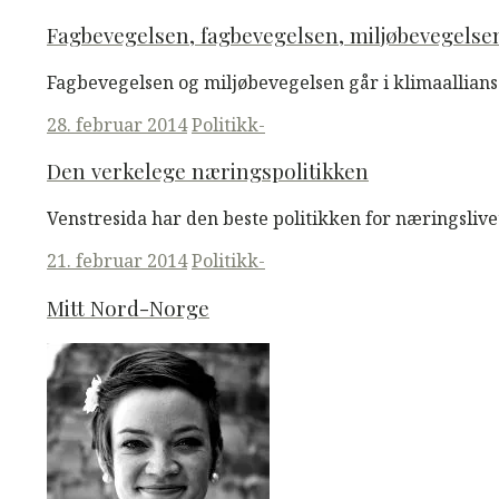
on
Fagbevegelsen, fagbevegelsen, miljøbevegelse
Fagbevegelsen og miljøbevegelsen går i klimaallians
Posted
28. februar 2014
Politikk-
on
Den verkelege næringspolitikken
Venstresida har den beste politikken for næringslivet
Posted
21. februar 2014
Politikk-
on
Mitt Nord-Norge