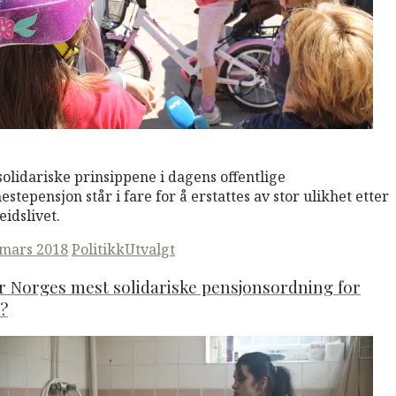
M
Read More
solidariske prinsippene i dagens offentlige
nestepensjon står i fare for å erstattes av stor ulikhet etter
eidslivet.
ted
 mars 2018
Politikk
Utvalgt
r Norges mest solidariske pensjonsordning for
l?