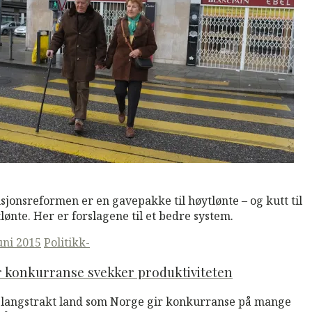
M
Read More
sjonsreformen er en gavepakke til høytlønte – og kutt til
tlønte. Her er forslagene til et bedre system.
ted
juni 2015
Politikk-
 konkurranse svekker produktiviteten
t langstrakt land som Norge gir konkurranse på mange