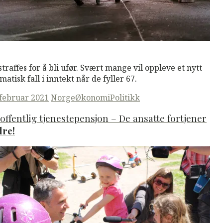
M
Read More
straffes for å bli ufør. Svært mange vil oppleve et nytt
matisk fall i inntekt når de fyller 67.
ted
 februar 2021
Norge
Økonomi
Politikk
offentlig tjenestepensjon – De ansatte fortjener
dre!