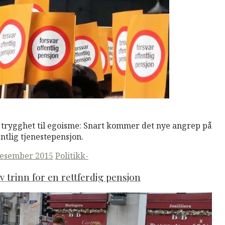
M
Read More
 trygghet til egoisme: Snart kommer det nye angrep på
entlig tjenestepensjon.
ted
desember 2015
Politikk-
v trinn for en rettferdig pensjon