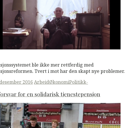
M
Read More
sjonssystemet ble ikke mer rettferdig med
sjonsreformen. Tvert i mot har den skapt nye problemer.
ted
 desember 2016
Arbeid
Økonomi
Politikk-
forsvar for en solidarisk tjenestepensjon