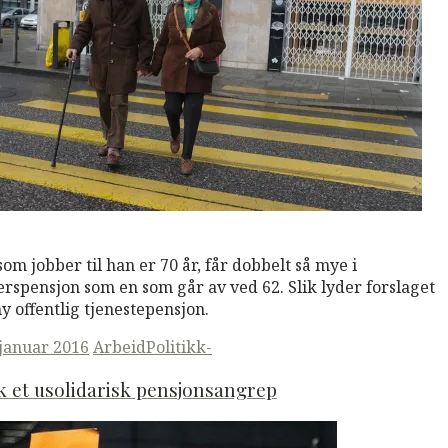
M
Read More
som jobber til han er 70 år, får dobbelt så mye i
erspensjon som en som går av ved 62. Slik lyder forslaget
 ny offentlig tjenestepensjon.
ted
 januar 2016
Arbeid
Politikk-
 et usolidarisk pensjonsangrep