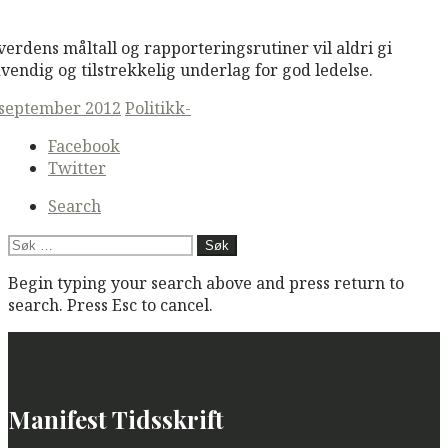
M
Read More
 verdens måltall og rapporteringsrutiner vil aldri gi
vendig og tilstrekkelig underlag for god ledelse.
ted
 september 2012
Politikk-
Secondary
Facebook
navigation
Twitter
Search
Søk
etter:
Begin typing your search above and press return to
search. Press Esc to cancel.
Manifest Tidsskrift