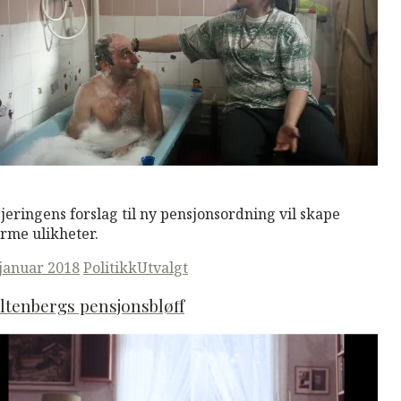
M
Read More
jeringens forslag til ny pensjonsordning vil skape
rme ulikheter.
ted
 januar 2018
Politikk
Utvalgt
ltenbergs pensjonsbløff