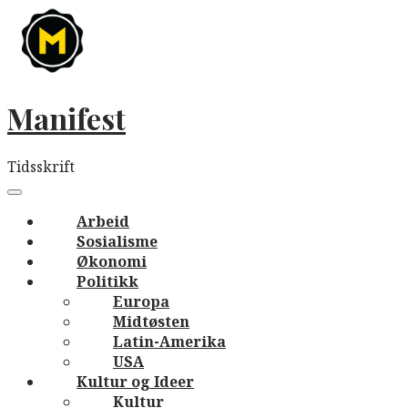
Skip
to
content
Manifest
Tidsskrift
Main
navigation
Menu
Arbeid
Sosialisme
Økonomi
Politikk
Europa
Midtøsten
Latin-Amerika
USA
Kultur og Ideer
Kultur