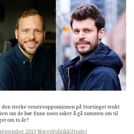
M
Read More
 den sterke venstreopposisjonen på Stortinget tenkt
ken om de bør finne noen saker å gå sammen om til
get om to år?
ted
 september 2019
Norge
Politikk
Utvalgt