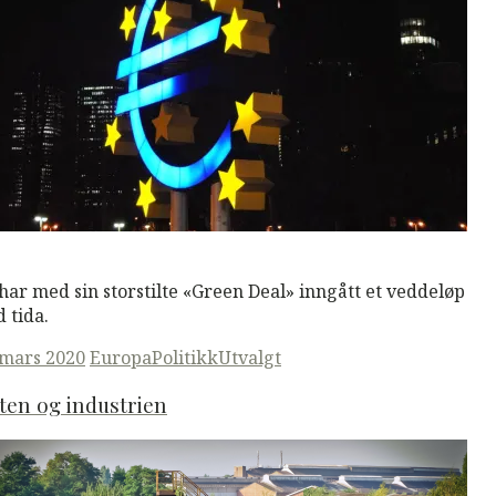
M
Read More
har med sin storstilte «Green Deal» inngått et veddeløp
 tida.
ted
 mars 2020
Europa
Politikk
Utvalgt
ten og industrien