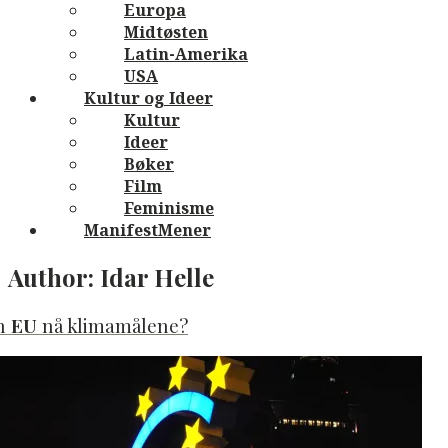
Europa
Midtøsten
Latin-Amerika
USA
Kultur og Ideer
Kultur
Ideer
Bøker
Film
Feminisme
ManifestMener
Author:
Idar Helle
n
EU
nå klimamålene?