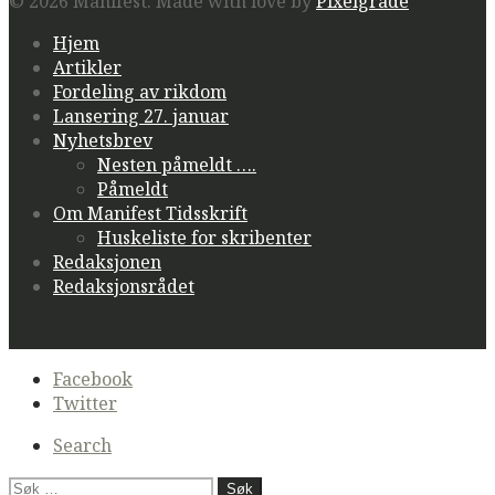
© 2026 Manifest.
Made with love by
Pixelgrade
Hjem
Artikler
Fordeling av rikdom
Lansering 27. januar
Nyhetsbrev
Nesten påmeldt ….
Påmeldt
Om Manifest Tidsskrift
Huskeliste for skribenter
Redaksjonen
Redaksjonsrådet
Secondary
Facebook
navigation
Twitter
Search
Søk