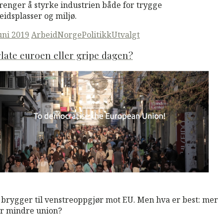
trenger å styrke industrien både for trygge
eidsplasser og miljø.
ted
juni 2019
Arbeid
Norge
Politikk
Utvalgt
late euroen eller gripe dagen?
M
Read More
 brygger til venstreoppgjør mot EU. Men hva er best: mer
er mindre union?