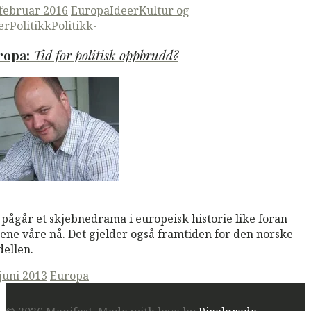
ted
 februar 2016
Europa
Ideer
Kultur og
er
Politikk
Politikk-
ropa:
Tid for politisk oppbrudd?
M
Read More
 pågår et skjebnedrama i europeisk historie like foran
ene våre nå. Det gjelder også framtiden for den norske
ellen.
ted
 juni 2013
Europa