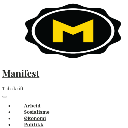
Skip
to
content
Manifest
Tidsskrift
Main
navigation
Menu
Arbeid
Sosialisme
Økonomi
Politikk