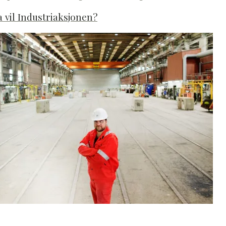
 vil Industriaksjonen?
M
Read More