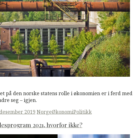
M
Read More
et på den norske statens rolle i økonomien er i ferd med
ndre seg – igjen.
ted
 desember 2019
Norge
Økonomi
Politikk
lesprogram 2021, hvorfor ikke?