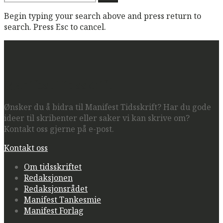
etter:
Begin typing your search above and press return to
search. Press Esc to cancel.
Manifest Tidsskrift
Ønsker du å bidra til Manifest Tidsskrift? Har du gode
ideer til skribenter eller saker vi kan skrive om?
Kontakt oss gjerne på e-post.
Kontakt oss
Om tidsskriftet
Redaksjonen
Redaksjonsrådet
Manifest Tankesmie
Manifest Forlag