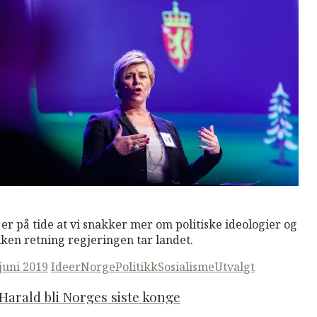
M
Read More
 er på tide at vi snakker mer om politiske ideologier og
lken retning regjeringen tar landet.
ted
 juni 2019
Ideer
Norge
Politikk
Sosialisme
Utvalgt
Harald bli Norges siste konge