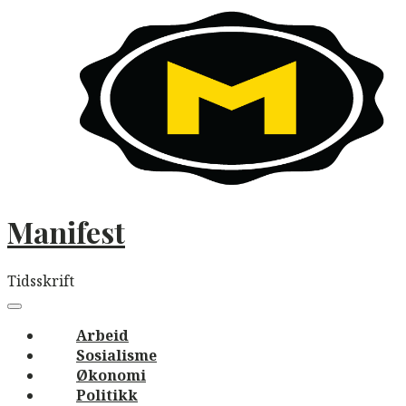
Skip
to
content
Manifest
Tidsskrift
Main
navigation
Menu
Arbeid
Sosialisme
Økonomi
Politikk