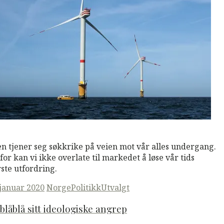
M
Read More
n tjener seg søkkrike på veien mot vår alles undergang.
for kan vi ikke overlate til markedet å løse vår tids
rste utfordring.
ted
 januar 2020
Norge
Politikk
Utvalgt
blåblå sitt ideologiske angrep