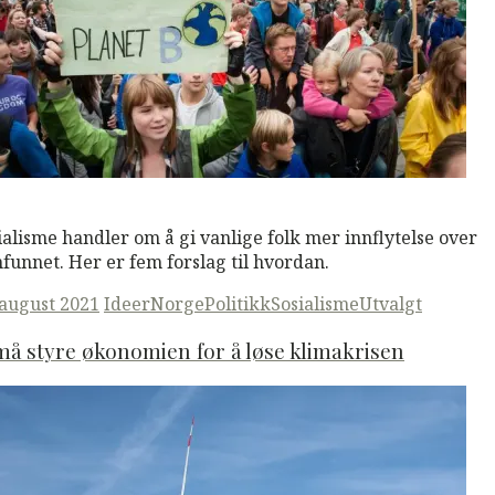
M
Read More
ialisme handler om å gi vanlige folk mer innflytelse over
funnet. Her er fem forslag til hvordan.
ted
 august 2021
Ideer
Norge
Politikk
Sosialisme
Utvalgt
må styre økonomien for å løse klimakrisen