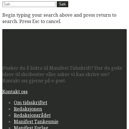
Søk
etter:
Begin typing your search above and press return to
search. Press Esc to cancel.
Manifest Tidsskrift
Ønsker du å bidra til Manifest Tidsskrift? Har du gode
ideer til skribenter eller saker vi kan skrive om?
Kontakt oss gjerne på e-post.
Kontakt oss
Om tidsskriftet
Redaksjonen
Redaksjonsrådet
Manifest Tankesmie
Manifest Forlag