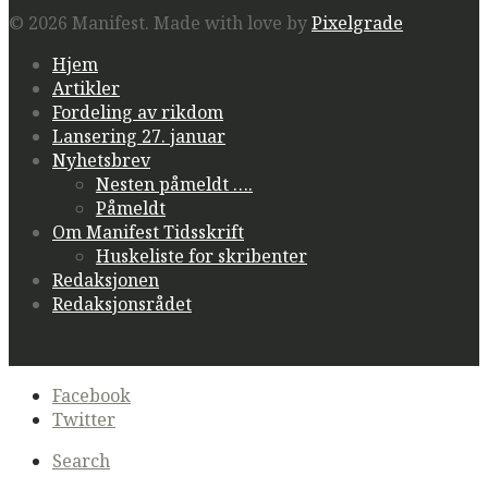
© 2026 Manifest.
Made with love by
Pixelgrade
Hjem
Artikler
Fordeling av rikdom
Lansering 27. januar
Nyhetsbrev
Nesten påmeldt ….
Påmeldt
Om Manifest Tidsskrift
Huskeliste for skribenter
Redaksjonen
Redaksjonsrådet
Secondary
Facebook
navigation
Twitter
Search