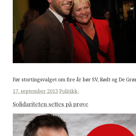
M
M
Read More
Før stortingsvalget om fire år bør SV, Rødt og De Gr
Posted
17. september 2013
Politikk-
on
Solidariteten settes på prøve