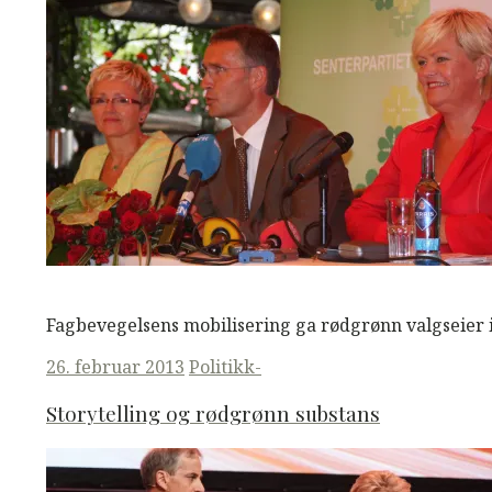
M
M
Read More
Fagbevegelsens mobilisering ga rødgrønn valgseier i
Posted
26. februar 2013
Politikk-
on
Storytelling og rødgrønn substans