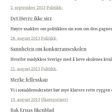
Posted
2. september 2013
Politikk-
on
Det Høyre ikke sier
Høyre snakker om politikken sin som om den gagner fol
Posted
28. august 2013
Politikk-
on
Sannheten om konkurranseskolen
Hvorfor mislykkes Sverige med å heve skolenes kva
Posted
21. august 2013
Politikk-
on
Sterke fellesskap
Vi i sosialdemokratiet bør mye klarere rette ryggen 
Posted
19. august 2013
Ukategorisert
on
Bak Ernas fikenblad