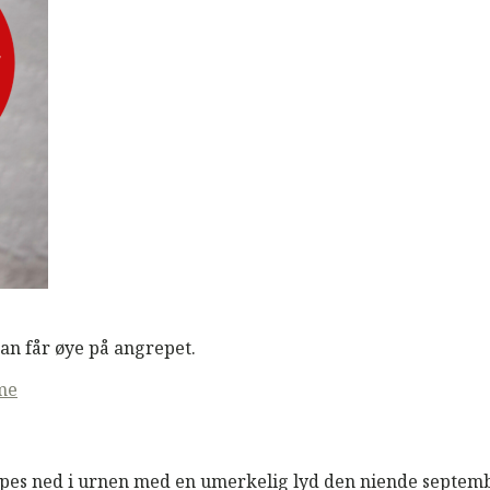
an får øye på angrepet.
me
pes ned i urnen med en umerkelig lyd den niende septembe