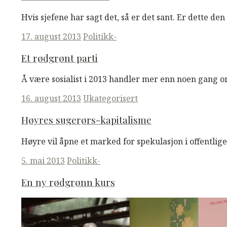
Hvis sjefene har sagt det, så er det sant. Er dette 
Posted
17. august 2013
Politikk-
on
Et rødgrønt parti
Å være sosialist i 2013 handler mer enn noen gang
Posted
16. august 2013
Ukategorisert
on
Høyres sugerørs-kapitalisme
Høyre vil åpne et marked for spekulasjon i offentlige
Posted
5. mai 2013
Politikk-
on
En ny rødgrønn kurs