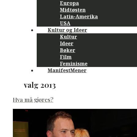
Europa
Midtøsten
Latin-Amerika
USA
Kultur og Ideer
Kultur
Ideer
Bøker
Film
Feminisme
ManifestMener
valg 2013
Hva må gjøres?