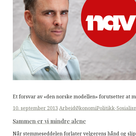
M
M
Read More
Et forsvar av «den norske modellen» forutsetter at m
Posted
10. september 2013
Arbeid
Økonomi
Politikk-
Sosialis
on
Sammen er vi mindre alene
Når stemmeseddelen forlater velgerens hånd og slip