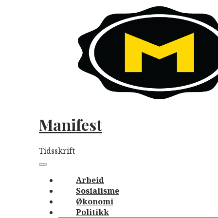
Skip
to
content
Manifest
Tidsskrift
Main
navigation
Menu
Arbeid
Sosialisme
Økonomi
Politikk