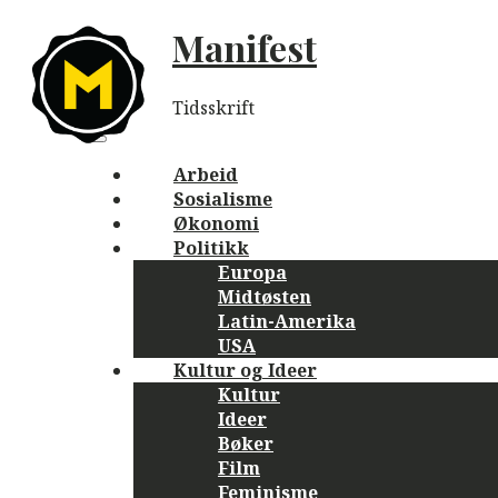
Skip
Manifest
to
content
Tidsskrift
Main
navigation
Menu
Arbeid
Sosialisme
Økonomi
Politikk
Europa
Midtøsten
Latin-Amerika
USA
Kultur og Ideer
Kultur
Ideer
Bøker
Film
Feminisme