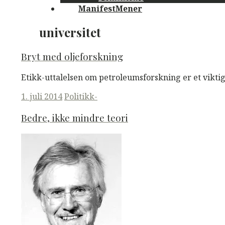
ManifestMener
universitet
Bryt med oljeforskning
Etikk-uttalelsen om petroleumsforskning er et viktig 
Posted
1. juli 2014
Politikk-
on
Bedre, ikke mindre teori