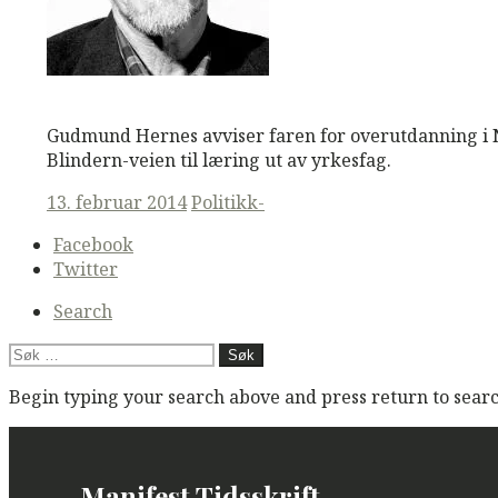
M
M
Read More
Gudmund Hernes avviser faren for overutdanning i N
Blindern-veien til læring ut av yrkesfag.
Posted
13. februar 2014
Politikk-
on
Secondary
Facebook
navigation
Twitter
Search
Søk
etter:
Begin typing your search above and press return to search
Manifest Tidsskrift