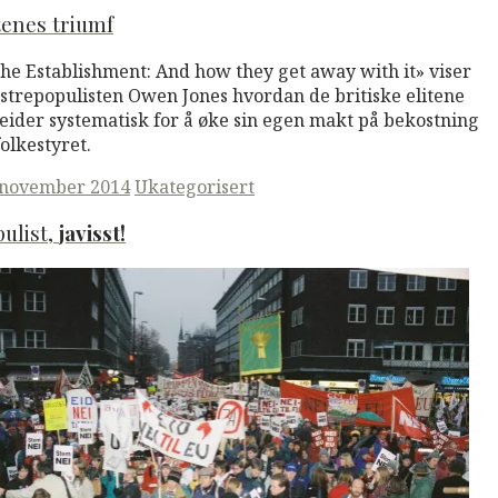
tenes triumf
The Establishment: And how they get away with it» viser
strepopulisten Owen Jones hvordan de britiske elitene
eider systematisk for å øke sin egen makt på bekostning
folkestyret.
ted
 november 2014
Ukategorisert
ulist,
javisst!