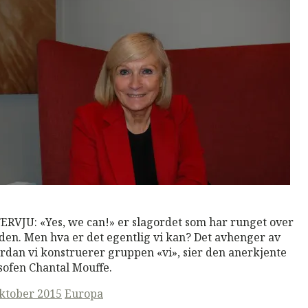
M
Read More
ERVJU: «Yes, we can!» er slagordet som har runget over
den. Men hva er det egentlig vi kan? Det avhenger av
rdan vi konstruerer gruppen «vi», sier den anerkjente
osofen Chantal Mouffe.
ted
oktober 2015
Europa