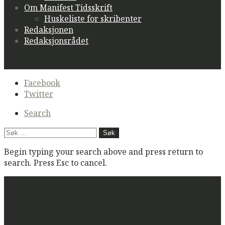
Om Manifest Tidsskrift
Huskeliste for skribenter
Redaksjonen
Redaksjonsrådet
Secondary
Facebook
navigation
Twitter
Search
Søk
etter:
Begin typing your search above and press return to
search. Press Esc to cancel.
Manifest Tidsskrift