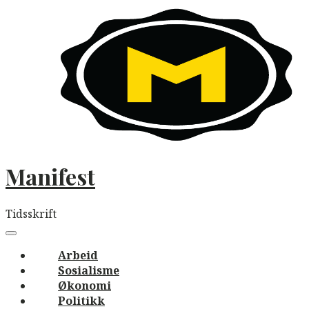
Skip
to
content
Manifest
Tidsskrift
Main
navigation
Menu
Arbeid
Sosialisme
Økonomi
Politikk