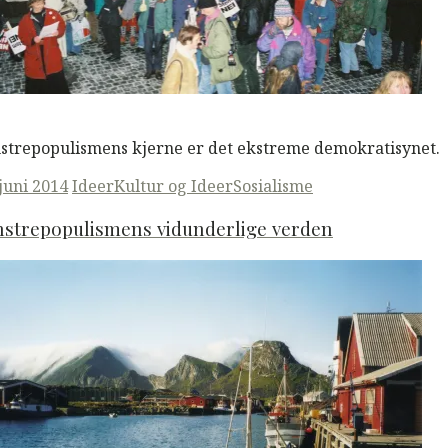
M
Read More
strepopulismens kjerne er det ekstreme demokratisynet.
ted
 juni 2014
Ideer
Kultur og Ideer
Sosialisme
nstrepopulismens vidunderlige verden