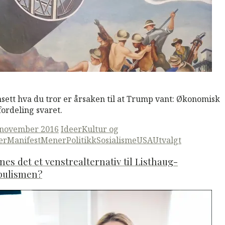
M
Read More
sett hva du tror er årsaken til at Trump vant: Økonomisk
ordeling svaret.
ted
 november 2016
Ideer
Kultur og
er
ManifestMener
Politikk
Sosialisme
USA
Utvalgt
nes det et venstrealternativ til Listhaug-
pulismen?