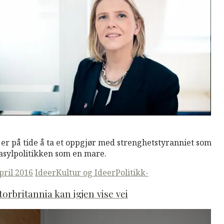
M
Read More
 er på tide å ta et oppgjør med strenghetstyranniet som
 asylpolitikken som en mare.
ted
april 2016
Ideer
Kultur og Ideer
Politikk-
torbritannia kan igjen vise vei