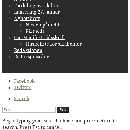
Fordeling av rikdom
Lansering 27. januar
Nyhetsbrev
Nesten påmeldt ….
Påmeldt
Om Manifest Tidsskrift
Huskeliste for skribenter
Redaksjonen
Redaksjonsrådet
Secondary
Facebook
navigation
Twitter
Search
Søk
etter:
Begin typing your search above and press return to
search. Press Esc to cancel.