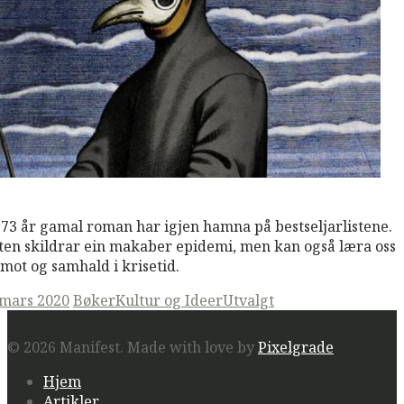
M
Read More
 73 år gamal roman har igjen hamna på bestseljarlistene.
ten skildrar ein makaber epidemi, men kan også læra oss
mot og samhald i krisetid.
ted
 mars 2020
Bøker
Kultur og Ideer
Utvalgt
© 2026 Manifest.
Made with love by
Pixelgrade
Hjem
Artikler