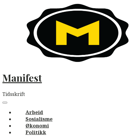
Skip
to
content
Manifest
Tidsskrift
Main
navigation
Menu
Arbeid
Sosialisme
Økonomi
Politikk