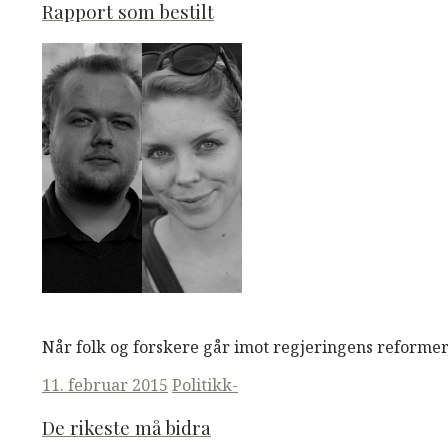
Rapport som bestilt
M
M
Read More
Når folk og forskere går imot regjeringens reformer
Posted
11. februar 2015
Politikk-
on
De rikeste må bidra