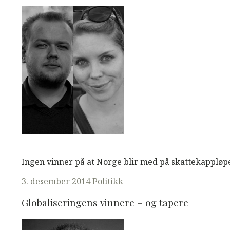
M
M
Read More
Ingen vinner på at Norge blir med på skattekappløp
Posted
3. desember 2014
Politikk-
on
Globaliseringens vinnere – og tapere