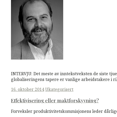
M
M
Read More
INTERVJU: Det meste av inntekstveksten de siste tju
globaliseringens tapere er vanlige arbeidstakere i ri
Posted
16. oktober 2014
Ukategorisert
on
Effektivisering eller maktforskyvning?
Forveksler produktivitetskommisjonens leder dårlig