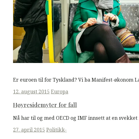
M
M
Read More
Er euroen til for Tyskland? Vi ba Manifest-økonom L
Posted
12. august 2015
Europa
on
Høyresidemyter for fall
Nå har til og med OECD og IMF innsett at en svekket
Posted
27. april 2015
Politikk-
on