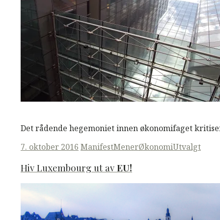
M
M
Read More
Det rådende hegemoniet innen økonomifaget kritisere
Posted
7. oktober 2016
ManifestMener
Økonomi
Utvalgt
on
Hiv Luxembourg ut av
EU!