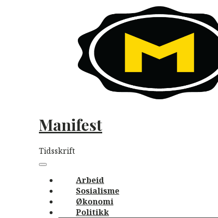
Skip
to
content
Manifest
Tidsskrift
Main
navigation
Menu
Arbeid
Sosialisme
Økonomi
Politikk