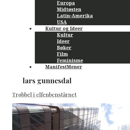
Europa
Midtøsten
Latin-Amerika
USA
Kultur og Ideer
Kultur
Ideer
Bøker
Film
Feminisme
ManifestMener
lars gunnesdal
Trøbbel i elfenbenstårnet