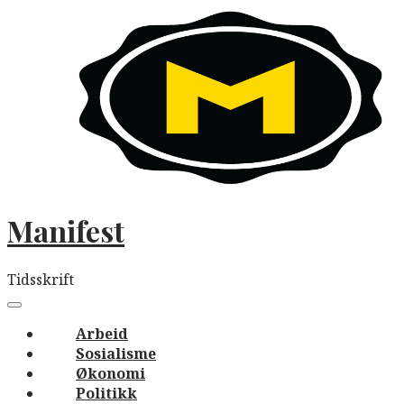
Skip
to
content
Manifest
Tidsskrift
Main
navigation
Menu
Arbeid
Sosialisme
Økonomi
Politikk