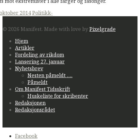
ts mot ekstremister i alle farger og fasonger.
ted
 oktober 2014
Politikk-
© 2026 Manifest.
Made with love by
Pixelgrade
Hjem
Artikler
Fordeling av rikdom
Lansering 27. januar
Nyhetsbrev
Nesten påmeldt ….
Påmeldt
Om Manifest Tidsskrift
Huskeliste for skribenter
Redaksjonen
Redaksjonsrådet
Secondary
Facebook