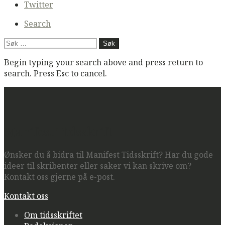
navigation
Twitter
Search
Søk
etter:
Begin typing your search above and press return to
search. Press Esc to cancel.
Manifest Tidsskrift
Ønsker du å bidra til Manifest Tidsskrift? Har du gode
ideer til skribenter eller saker vi kan skrive om?
Kontakt oss gjerne på e-post.
Kontakt oss
Om tidsskriftet