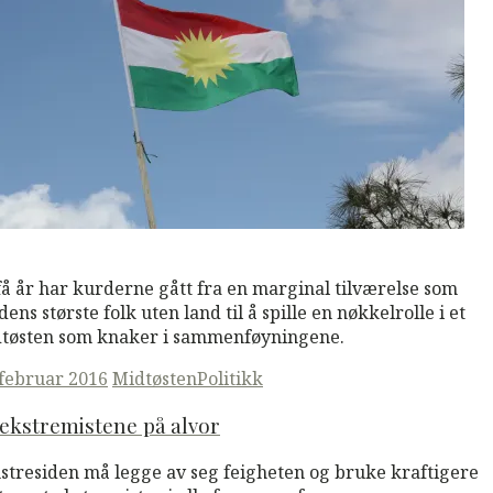
M
Read More
få år har kurderne gått fra en marginal tilværelse som
dens største folk uten land til å spille en nøkkelrolle i et
tøsten som knaker i sammenføyningene.
ted
 februar 2016
Midtøsten
Politikk
ekstremistene på alvor
stresiden må legge av seg feigheten og bruke kraftigere