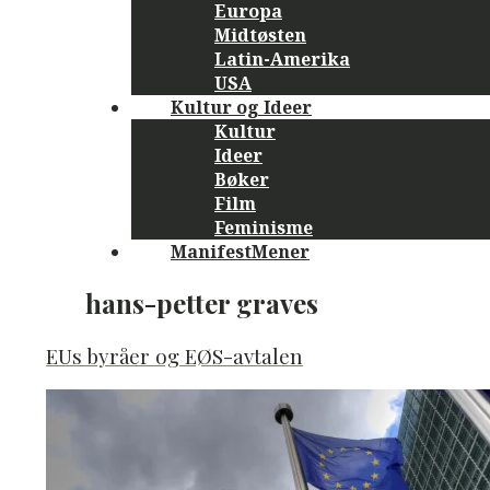
Europa
Midtøsten
Latin-Amerika
USA
Kultur og Ideer
Kultur
Ideer
Bøker
Film
Feminisme
ManifestMener
hans-petter graves
EUs byråer og EØS-avtalen