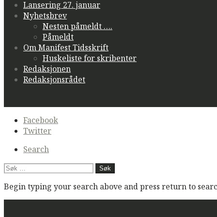
Lansering 27. januar
Nyhetsbrev
Nesten påmeldt ….
Påmeldt
Om Manifest Tidsskrift
Huskeliste for skribenter
Redaksjonen
Redaksjonsrådet
Secondary
Facebook
navigation
Twitter
Search
Søk
etter:
Begin typing your search above and press return to search