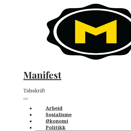
Skip
to
content
Manifest
Tidsskrift
Main
navigation
Menu
Arbeid
Sosialisme
Økonomi
Politikk